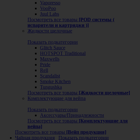
Vaporesso
VooPoo
Juul Labs
Посмотреть все товары
[POD системы (
испарители и картриджи )]
Жидкости щелочные
Показать подкатегории
Glitch Sauce
HOTSPOT Traditional
Maxwells
Pride
Rell
Scandalist
Smoke Kitchen
Tungushka
Посмотреть все товары
[Жидкости щелочные]
Комплектующие для вейпа
Показать подкатегории
Аксессуары/Принадлежности
Посмотреть все товары
[Комплектующие для
вейпа]
Посмотреть все товары
[Вейп продукция]
Чайная продукция
Показать подкатегории