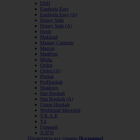
DSH
Euphoria Easy
Euphoria Easy (А)
Honey Sigh
Honey Sigh (А)
Hoob
Maklaud
Mamay Customs
Marcos
MattPear
Misha
Orden
Orden (А)
Pizduk
ProHookah
Shadows
Star Hookah
Star Hookah (А)
Union Hookah
Werkbund Maverick
Y.K.A.P.
Y4
Горький
ХЛГН
Посмотреть все товары
[Кальяны]