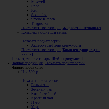
Maxwells
Pride
Rell
Scandalist
Smoke Kitchen
Tungushka
Посмотреть все товары
[Жидкости щелочные]
Комплектующие для вейпа
Показать подкатегории
Аксессуары/Принадлежности
Посмотреть все товары
[Комплектующие для
вейпа]
Посмотреть все товары
[Вейп продукция]
Чайная продукция
Показать подкатегории
Чайная продукция
Чай 500гр
Показать подкатегории
Белый чай
Зеленый чай
Китайский чай
Красный чай
Пуэр
Улун