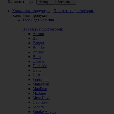
Каталог товаров
Назад
Закрыть
Кальянная продукция
Показать подкатегории
Кальянная продукция
Табак для кальяна
Показать подкатегории
Aurum
B3
Banger
Bonche
Brusko
Burn
Crown
Darkside
Deus
Duft
Endorphin
Malaysian
MattPear
Mixtape
Must Have
Overdose
Sebero
Smoke Angels