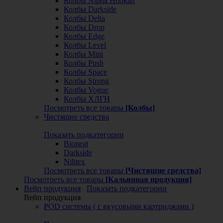
Колбы Alpha Hookah
Колбы Darkside
Колбы Delta
Колбы Drop
Колбы Edge
Колбы Level
Колбы Mini
Колбы Push
Колбы Space
Колбы Strong
Колбы Vogue
Колбы ХЛГН
Посмотреть все товары
[Колбы]
Чистящие средства
Показать подкатегории
Bioneat
Darkside
Nilitex
Посмотреть все товары
[Чистящие средства]
Посмотреть все товары
[Кальянная продукция]
Вейп продукция
Показать подкатегории
Вейп продукция
POD системы ( с вкусовыми картриджами )