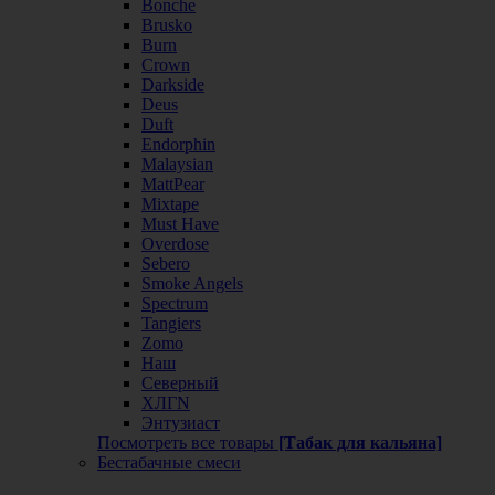
Bonche
Brusko
Burn
Crown
Darkside
Deus
Duft
Endorphin
Malaysian
MattPear
Mixtape
Must Have
Overdose
Sebero
Smoke Angels
Spectrum
Tangiers
Zomo
Наш
Северный
ХЛГN
Энтузиаст
Посмотреть все товары
[Табак для кальяна]
Бестабачные смеси