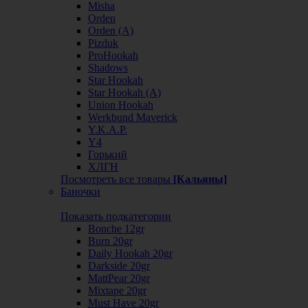
Misha
Orden
Orden (А)
Pizduk
ProHookah
Shadows
Star Hookah
Star Hookah (А)
Union Hookah
Werkbund Maverick
Y.K.A.P.
Y4
Горький
ХЛГН
Посмотреть все товары
[Кальяны]
Баночки
Показать подкатегории
Bonche 12gr
Burn 20gr
Daily Hookah 20gr
Darkside 20gr
MattPear 20gr
Mixtape 20gr
Must Have 20gr