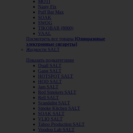
MOTI
Nasty Fix
Puff Bar Max
SOAK
SWOG
TIKOBAR (8000)
VAAL
Посмотреть все товары
[Одноразовые
электронные сигареты]
Жидкости SALT
Показать подкатегории
Duall SALT
Gang SALT
HOTSPOT SALT
HQD SALT
Jam SALT
Red Smokers SALT
Rell SALT
Scandalist SALT
Smoke Kitchen SALT
SOAK SALT
VLIQ SALT
Taboo Production SALT
Voodoo Lab SALT