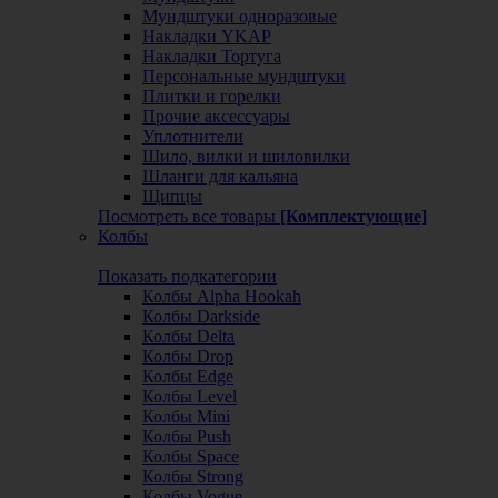
Мундштуки одноразовые
Накладки YKAP
Накладки Тортуга
Персональные мундштуки
Плитки и горелки
Прочие аксессуары
Уплотнители
Шило, вилки и шиловилки
Шланги для кальяна
Щипцы
Посмотреть все товары
[Комплектующие]
Колбы
Показать подкатегории
Колбы Alpha Hookah
Колбы Darkside
Колбы Delta
Колбы Drop
Колбы Edge
Колбы Level
Колбы Mini
Колбы Push
Колбы Space
Колбы Strong
Колбы Vogue