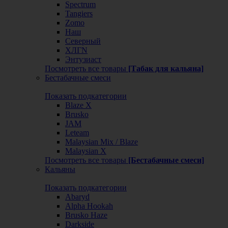
Spectrum
Tangiers
Zomo
Наш
Северный
ХЛГN
Энтузиаст
Посмотреть все товары
[Табак для кальяна]
Бестабачные смеси
Показать подкатегории
Blaze X
Brusko
JAM
Leteam
Malaysian Mix / Blaze
Malaysian X
Посмотреть все товары
[Бестабачные смеси]
Кальяны
Показать подкатегории
Abaryd
Alpha Hookah
Brusko Haze
Darkside