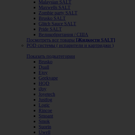
Malaysian SALT
Maxwells SALT
Zombie party SALT
Brusko SALT
Glitch Sauce SALT
Pride SALT
Великобритания / США
Посмотреть все товары
[Жидкости SALT]
POD системы ( испарители и картриджи )
Показать подкатегории
Brusko
Duall
Ejoy
Geekvape
HQD
iJoy
Joyetech
Justfog
Logic
Rincoe
Smoant
Smok
Suorin
Uwell