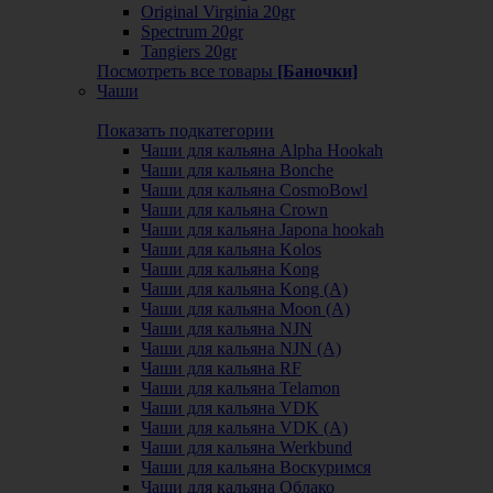
Original Virginia 20gr
Spectrum 20gr
Tangiers 20gr
Посмотреть все товары
[Баночки]
Чаши
Показать подкатегории
Чаши для кальяна Alpha Hookah
Чаши для кальяна Bonche
Чаши для кальяна CosmoBowl
Чаши для кальяна Crown
Чаши для кальяна Japona hookah
Чаши для кальяна Kolos
Чаши для кальяна Kong
Чаши для кальяна Kong (A)
Чаши для кальяна Moon (А)
Чаши для кальяна NJN
Чаши для кальяна NJN (А)
Чаши для кальяна RF
Чаши для кальяна Telamon
Чаши для кальяна VDK
Чаши для кальяна VDK (А)
Чаши для кальяна Werkbund
Чаши для кальяна Воскуримся
Чаши для кальяна Облако