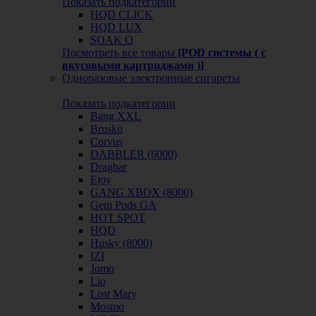
Показать подкатегории
HQD CLICK
HQD LUX
SOAK Q
Посмотреть все товары
[POD системы ( с
вкусовыми картриджами )]
Одноразовые электронные сигареты
Показать подкатегории
Bang XXL
Brusko
Corvus
DABBLER (6000)
Dragbar
Ejoy
GANG XBOX (8000)
Gem Pods GA
HOT SPOT
HQD
Husky (8000)
IZI
Jomo
Lio
Lost Mary
Mosmo