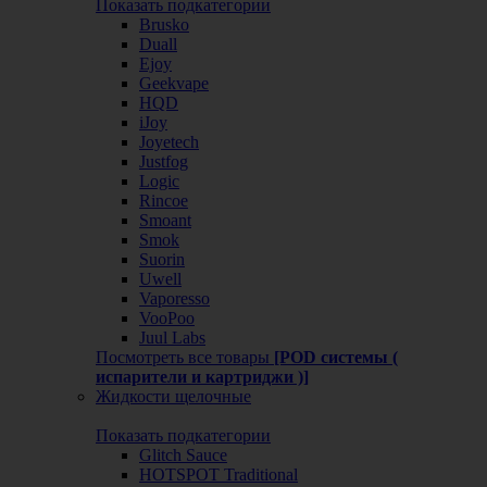
Показать подкатегории
Brusko
Duall
Ejoy
Geekvape
HQD
iJoy
Joyetech
Justfog
Logic
Rincoe
Smoant
Smok
Suorin
Uwell
Vaporesso
VooPoo
Juul Labs
Посмотреть все товары
[POD системы (
испарители и картриджи )]
Жидкости щелочные
Показать подкатегории
Glitch Sauce
HOTSPOT Traditional