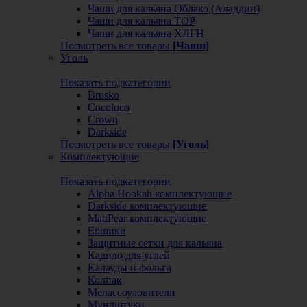
Чаши для кальяна Облако (Аладдин)
Чаши для кальяна ТОР
Чаши для кальяна ХЛГН
Посмотреть все товары
[Чаши]
Уголь
Показать подкатегории
Brusko
Cocoloco
Crown
Darkside
Посмотреть все товары
[Уголь]
Комплектующие
Показать подкатегории
Alpha Hookah комплектующие
Darkside комплектующие
MattPear комплектующие
Ершики
Защитные сетки для кальяна
Кадило для углей
Калауды и фольга
Колпак
Мелассоуловители
Мундштуки