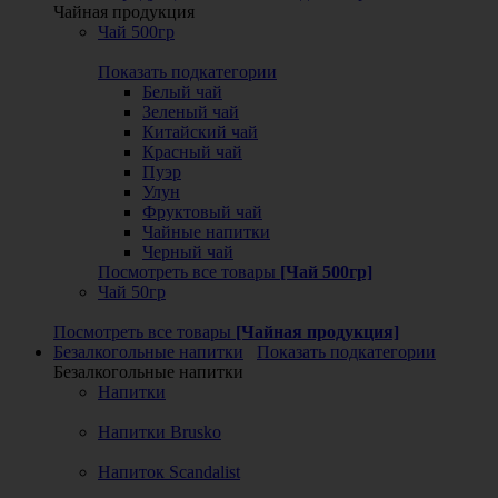
Чайная продукция
Чай 500гр
Показать подкатегории
Белый чай
Зеленый чай
Китайский чай
Красный чай
Пуэр
Улун
Фруктовый чай
Чайные напитки
Черный чай
Посмотреть все товары
[Чай 500гр]
Чай 50гр
Посмотреть все товары
[Чайная продукция]
Безалкогольные напитки
Показать подкатегории
Безалкогольные напитки
Напитки
Напитки Brusko
Напиток Scandalist