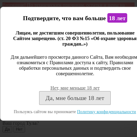
Внимание! По техническим причинам, остатки и цены на
продукцию могут отличаться с фактическим наличием. Сайт
является демонстрационным. Дистанционная продажа не
Подтвердите, что вам больше
18 лет
ведется.
Лицам, не достигшим совершеннолетия, пользование
Открыть сайдбар
Сайтом запрещено. (ст. 20 ФЗ №15 «Об охране здоровья
граждан..»)
Меню
Личный кабинет
Для дальнейшего просмотра данного Сайта, Вам необходим
ознакомиться с Правилами доступа к сайту, Правилами
Закрыть
обработки персональных данных и подтвердить свое
совершеннолетие.
Вход
Регистрация
Нет, мне меньше 18 лет
Поиск
Да, мне больше 18 лет
Посмотреть все результаты
Пользуясь сайтом вы принимаете
Политику конфиденциальности
Тула
Ваш город
Тула
?