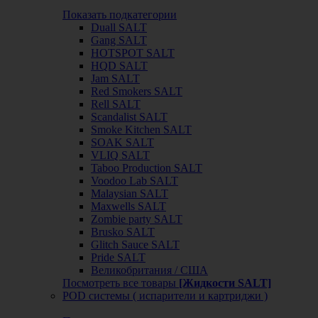
Показать подкатегории
Duall SALT
Gang SALT
HOTSPOT SALT
HQD SALT
Jam SALT
Red Smokers SALT
Rell SALT
Scandalist SALT
Smoke Kitchen SALT
SOAK SALT
VLIQ SALT
Taboo Production SALT
Voodoo Lab SALT
Malaysian SALT
Maxwells SALT
Zombie party SALT
Brusko SALT
Glitch Sauce SALT
Pride SALT
Великобритания / США
Посмотреть все товары
[Жидкости SALT]
POD системы ( испарители и картриджи )