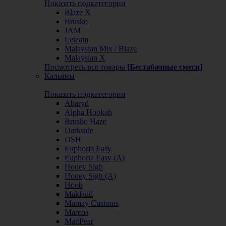
Показать подкатегории
Blaze X
Brusko
JAM
Leteam
Malaysian Mix / Blaze
Malaysian X
Посмотреть все товары
[Бестабачные смеси]
Кальяны
Показать подкатегории
Abaryd
Alpha Hookah
Brusko Haze
Darkside
DSH
Euphoria Easy
Euphoria Easy (А)
Honey Sigh
Honey Sigh (А)
Hoob
Maklaud
Mamay Customs
Marcos
MattPear