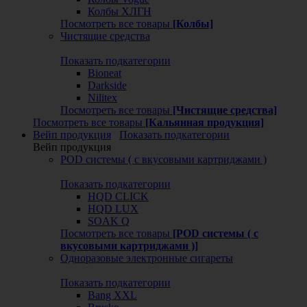
Колбы ХЛГН
Посмотреть все товары
[Колбы]
Чистящие средства
Показать подкатегории
Bioneat
Darkside
Nilitex
Посмотреть все товары
[Чистящие средства]
Посмотреть все товары
[Кальянная продукция]
Вейп продукция
Показать подкатегории
Вейп продукция
POD системы ( с вкусовыми картриджами )
Показать подкатегории
HQD CLICK
HQD LUX
SOAK Q
Посмотреть все товары
[POD системы ( с
вкусовыми картриджами )]
Одноразовые электронные сигареты
Показать подкатегории
Bang XXL