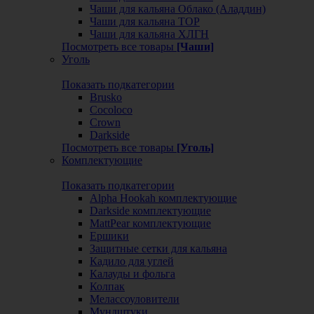
Чаши для кальяна Облако (Аладдин)
Чаши для кальяна ТОР
Чаши для кальяна ХЛГН
Посмотреть все товары
[Чаши]
Уголь
Показать подкатегории
Brusko
Cocoloco
Crown
Darkside
Посмотреть все товары
[Уголь]
Комплектующие
Показать подкатегории
Alpha Hookah комплектующие
Darkside комплектующие
MattPear комплектующие
Ершики
Защитные сетки для кальяна
Кадило для углей
Калауды и фольга
Колпак
Мелассоуловители
Мундштуки