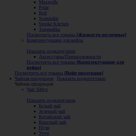
Maxwells
Pride
Rell
Scandalist
Smoke Kitchen
Tungushka
Посмотреть все товары
[Жидкости щелочные]
Комплектующие для вейпа
Показать подкатегории
Аксессуары/Принадлежности
Посмотреть все товары
[Комплектующие для
вейпа]
Посмотреть все товары
[Вейп продукция]
Чайная продукция
Показать подкатегории
Чайная продукция
Чай 500гр
Показать подкатегории
Белый чай
Зеленый чай
Китайский чай
Красный чай
Пуэр
Улун