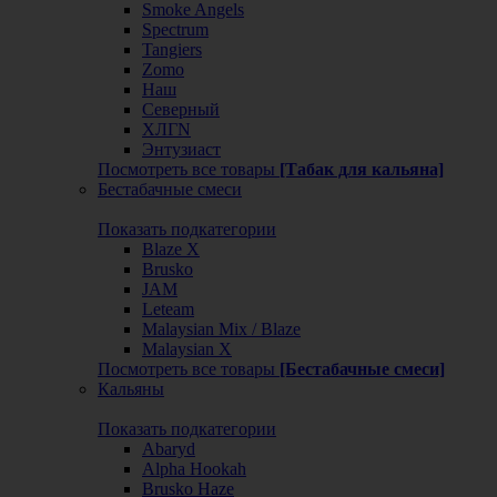
Smoke Angels
Spectrum
Tangiers
Zomo
Наш
Северный
ХЛГN
Энтузиаст
Посмотреть все товары
[Табак для кальяна]
Бестабачные смеси
Показать подкатегории
Blaze X
Brusko
JAM
Leteam
Malaysian Mix / Blaze
Malaysian X
Посмотреть все товары
[Бестабачные смеси]
Кальяны
Показать подкатегории
Abaryd
Alpha Hookah
Brusko Haze