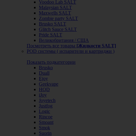
Voodoo Lab SALT
Malaysian SALT
Maxwells SALT
Zombie party SALT
Brusko SALT
Glitch Sauce SALT
Pride SALT
Великобритания / США
Посмотреть все товары
[Жидкости SALT]
POD системы ( испарители и картриджи )
Показать подкатегории
Brusko
Duall
Ejoy
Geekvape
HQD
iJoy
Joyetech
Justfog
Logic
Rincoe
Smoant
Smok
Suorin