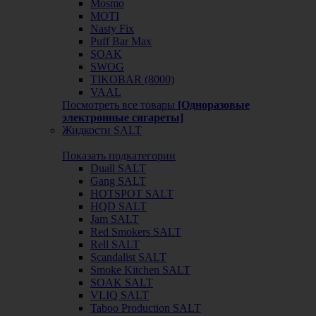
Mosmo
MOTI
Nasty Fix
Puff Bar Max
SOAK
SWOG
TIKOBAR (8000)
VAAL
Посмотреть все товары
[Одноразовые
электронные сигареты]
Жидкости SALT
Показать подкатегории
Duall SALT
Gang SALT
HOTSPOT SALT
HQD SALT
Jam SALT
Red Smokers SALT
Rell SALT
Scandalist SALT
Smoke Kitchen SALT
SOAK SALT
VLIQ SALT
Taboo Production SALT