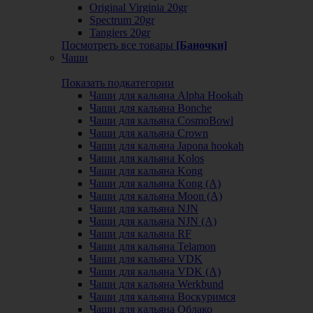
Original Virginia 20gr
Spectrum 20gr
Tangiers 20gr
Посмотреть все товары
[Баночки]
Чаши
Показать подкатегории
Чаши для кальяна Alpha Hookah
Чаши для кальяна Bonche
Чаши для кальяна CosmoBowl
Чаши для кальяна Crown
Чаши для кальяна Japona hookah
Чаши для кальяна Kolos
Чаши для кальяна Kong
Чаши для кальяна Kong (A)
Чаши для кальяна Moon (А)
Чаши для кальяна NJN
Чаши для кальяна NJN (А)
Чаши для кальяна RF
Чаши для кальяна Telamon
Чаши для кальяна VDK
Чаши для кальяна VDK (А)
Чаши для кальяна Werkbund
Чаши для кальяна Воскуримся
Чаши для кальяна Облако