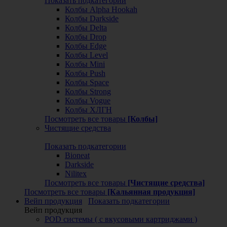
Показать подкатегории
Колбы Alpha Hookah
Колбы Darkside
Колбы Delta
Колбы Drop
Колбы Edge
Колбы Level
Колбы Mini
Колбы Push
Колбы Space
Колбы Strong
Колбы Vogue
Колбы ХЛГН
Посмотреть все товары
[Колбы]
Чистящие средства
Показать подкатегории
Bioneat
Darkside
Nilitex
Посмотреть все товары
[Чистящие средства]
Посмотреть все товары
[Кальянная продукция]
Вейп продукция
Показать подкатегории
Вейп продукция
POD системы ( с вкусовыми картриджами )