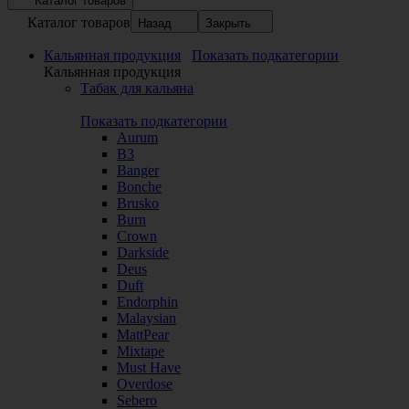
Каталог товаров
Каталог товаров
Назад
Закрыть
Кальянная продукция
Показать подкатегории
Кальянная продукция
Табак для кальяна
Показать подкатегории
Aurum
B3
Banger
Bonche
Brusko
Burn
Crown
Darkside
Deus
Duft
Endorphin
Malaysian
MattPear
Mixtape
Must Have
Overdose
Sebero