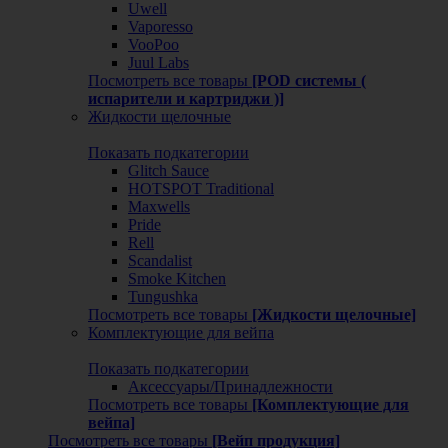
Uwell
Vaporesso
VooPoo
Juul Labs
Посмотреть все товары
[POD системы (
испарители и картриджи )]
Жидкости щелочные
Показать подкатегории
Glitch Sauce
HOTSPOT Traditional
Maxwells
Pride
Rell
Scandalist
Smoke Kitchen
Tungushka
Посмотреть все товары
[Жидкости щелочные]
Комплектующие для вейпа
Показать подкатегории
Аксессуары/Принадлежности
Посмотреть все товары
[Комплектующие для
вейпа]
Посмотреть все товары
[Вейп продукция]