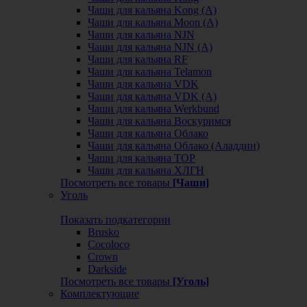
Чаши для кальяна Kong (A)
Чаши для кальяна Moon (А)
Чаши для кальяна NJN
Чаши для кальяна NJN (А)
Чаши для кальяна RF
Чаши для кальяна Telamon
Чаши для кальяна VDK
Чаши для кальяна VDK (А)
Чаши для кальяна Werkbund
Чаши для кальяна Воскуримся
Чаши для кальяна Облако
Чаши для кальяна Облако (Аладдин)
Чаши для кальяна ТОР
Чаши для кальяна ХЛГН
Посмотреть все товары
[Чаши]
Уголь
Показать подкатегории
Brusko
Cocoloco
Crown
Darkside
Посмотреть все товары
[Уголь]
Комплектующие