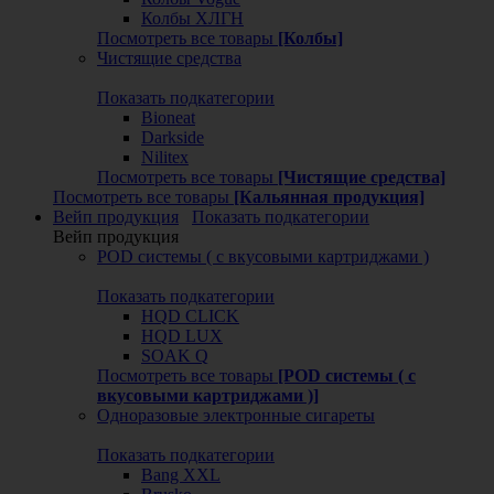
Колбы ХЛГН
Посмотреть все товары
[Колбы]
Чистящие средства
Показать подкатегории
Bioneat
Darkside
Nilitex
Посмотреть все товары
[Чистящие средства]
Посмотреть все товары
[Кальянная продукция]
Вейп продукция
Показать подкатегории
Вейп продукция
POD системы ( с вкусовыми картриджами )
Показать подкатегории
HQD CLICK
HQD LUX
SOAK Q
Посмотреть все товары
[POD системы ( с
вкусовыми картриджами )]
Одноразовые электронные сигареты
Показать подкатегории
Bang XXL