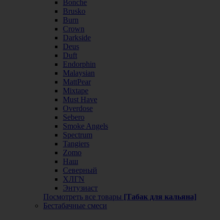
Bonche
Brusko
Burn
Crown
Darkside
Deus
Duft
Endorphin
Malaysian
MattPear
Mixtape
Must Have
Overdose
Sebero
Smoke Angels
Spectrum
Tangiers
Zomo
Наш
Северный
ХЛГN
Энтузиаст
Посмотреть все товары
[Табак для кальяна]
Бестабачные смеси