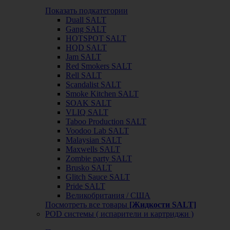
Показать подкатегории
Duall SALT
Gang SALT
HOTSPOT SALT
HQD SALT
Jam SALT
Red Smokers SALT
Rell SALT
Scandalist SALT
Smoke Kitchen SALT
SOAK SALT
VLIQ SALT
Taboo Production SALT
Voodoo Lab SALT
Malaysian SALT
Maxwells SALT
Zombie party SALT
Brusko SALT
Glitch Sauce SALT
Pride SALT
Великобритания / США
Посмотреть все товары
[Жидкости SALT]
POD системы ( испарители и картриджи )