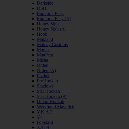
Darkside
DSH
Euphoria Easy
Euphoria Easy (А)
Honey Sigh
Honey Sigh (А)
Hoob
Maklaud
Mamay Customs
Marcos
MattPear
Misha
Orden
Orden (А)
Pizduk
ProHookah
Shadows
Star Hookah
Star Hookah (А)
Union Hookah
Werkbund Maverick
Y.K.A.P.
Y4
Горький
ХЛГН