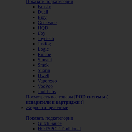
Показать подкатегории
Brusko
Duall
Ejoy
Geekvape
HQD
iJoy
Joyetech
Justfog
Logic
Rincoe
Smoant
Smok
Suorin
Uwell
Vaporesso
VooPoo
Juul Labs
Посмотреть все товары
[POD системы (
испарители и картриджи )]
Жидкости щелочные
Показать подкатегории
Glitch Sauce
HOTSPOT Traditional