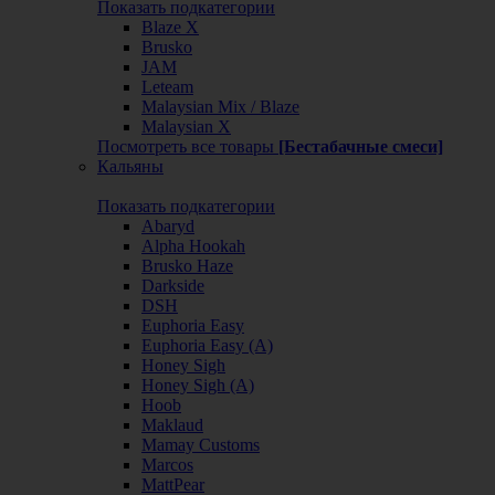
Показать подкатегории
Blaze X
Brusko
JAM
Leteam
Malaysian Mix / Blaze
Malaysian X
Посмотреть все товары
[Бестабачные смеси]
Кальяны
Показать подкатегории
Abaryd
Alpha Hookah
Brusko Haze
Darkside
DSH
Euphoria Easy
Euphoria Easy (А)
Honey Sigh
Honey Sigh (А)
Hoob
Maklaud
Mamay Customs
Marcos
MattPear