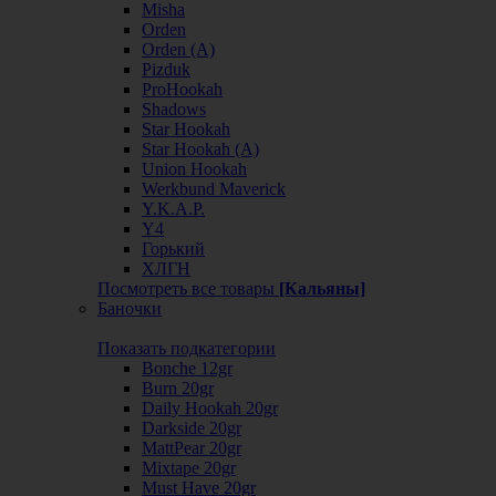
Misha
Orden
Orden (А)
Pizduk
ProHookah
Shadows
Star Hookah
Star Hookah (А)
Union Hookah
Werkbund Maverick
Y.K.A.P.
Y4
Горький
ХЛГН
Посмотреть все товары
[Кальяны]
Баночки
Показать подкатегории
Bonche 12gr
Burn 20gr
Daily Hookah 20gr
Darkside 20gr
MattPear 20gr
Mixtape 20gr
Must Have 20gr