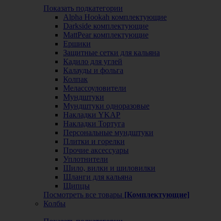
Показать подкатегории
Alpha Hookah комплектующие
Darkside комплектующие
MattPear комплектующие
Ершики
Защитные сетки для кальяна
Кадило для углей
Калауды и фольга
Колпак
Мелассоуловители
Мундштуки
Мундштуки одноразовые
Накладки YKAP
Накладки Тортуга
Персональные мундштуки
Плитки и горелки
Прочие аксессуары
Уплотнители
Шило, вилки и шиловилки
Шланги для кальяна
Щипцы
Посмотреть все товары
[Комплектующие]
Колбы