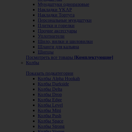
Мундштуки одноразовые
Накладки YKAP
Накладки Тортуга
Персональные мундштуки
Плитки и горелки
Прочие аксессуары
Уплотнители
Шило, вилки и шиловилки
Шланги для кальяна
Щипцы
Посмотреть все товары
[Комплектующие]
Колбы
Показать подкатегории
Колбы Alpha Hookah
Колбы Darkside
Колбы Delta
Колбы Drop
Колбы Edge
Колбы Level
Колбы Mini
Колбы Push
Колбы Space
Колбы Strong
Колбы Vogue