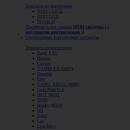
Показать подкатегории
HQD CLICK
HQD LUX
SOAK Q
Посмотреть все товары
[POD системы ( с
вкусовыми картриджами )]
Одноразовые электронные сигареты
Показать подкатегории
Bang XXL
Brusko
Corvus
DABBLER (6000)
Dragbar
Ejoy
GANG XBOX (8000)
Gem Pods GA
HOT SPOT
HQD
Husky (8000)
IZI
Jomo
Lio
Lost Mary