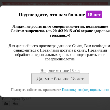
Внимание! По техническим причинам, остатки и цены на
продукцию могут отличаться с фактическим наличием. Сайт
является демонстрационным. Дистанционная продажа не
Подтвердите, что вам больше
18 лет
ведется.
Лицам, не достигшим совершеннолетия, пользование
Открыть сайдбар
Сайтом запрещено. (ст. 20 ФЗ №15 «Об охране здоровья
граждан..»)
Меню
Личный кабинет
Для дальнейшего просмотра данного Сайта, Вам необходим
ознакомиться с Правилами доступа к сайту, Правилами
Закрыть
обработки персональных данных и подтвердить свое
совершеннолетие.
Вход
Регистрация
Нет, мне меньше 18 лет
Поиск
Да, мне больше 18 лет
Посмотреть все результаты
Пользуясь сайтом вы принимаете
Политику конфиденциальности
Тула
Ваш город
Тула
?