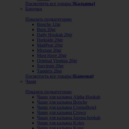
Посмотреть все товары
[Кальяны]
Баночки
Показать подкатегории
Bonche 12gr
Burn 20gr
Daily Hookah 20gr
Darkside 20gr
MattPear 20gr
Mixtape 20gr
Must Have 20gr
Original Virginia 20gr
Spectrum 20gr
Tangiers 20gr
Посмотреть все товары
[Баночки]
Чаши
Показать подкатегории
Чаши для кальяна Alpha Hookah
Чаши для кальяна Bonche
Чаши для кальяна CosmoBowl
Чаши для кальяна Crown
Чаши для кальяна Japona hookah
Чаши для кальяна Kolos
Чаши для кальяна Kong