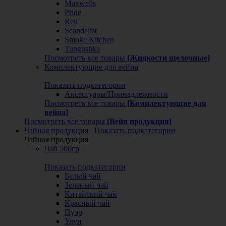
Maxwells
Pride
Rell
Scandalist
Smoke Kitchen
Tungushka
Посмотреть все товары
[Жидкости щелочные]
Комплектующие для вейпа
Показать подкатегории
Аксессуары/Принадлежности
Посмотреть все товары
[Комплектующие для
вейпа]
Посмотреть все товары
[Вейп продукция]
Чайная продукция
Показать подкатегории
Чайная продукция
Чай 500гр
Показать подкатегории
Белый чай
Зеленый чай
Китайский чай
Красный чай
Пуэр
Улун