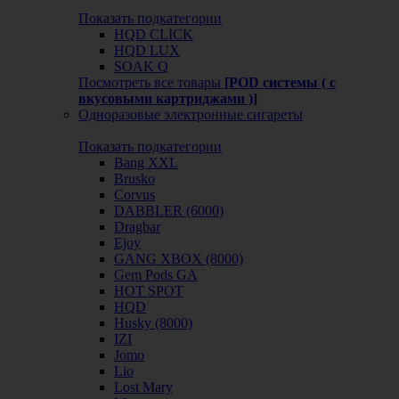
Показать подкатегории
HQD CLICK
HQD LUX
SOAK Q
Посмотреть все товары
[POD системы ( с
вкусовыми картриджами )]
Одноразовые электронные сигареты
Показать подкатегории
Bang XXL
Brusko
Corvus
DABBLER (6000)
Dragbar
Ejoy
GANG XBOX (8000)
Gem Pods GA
HOT SPOT
HQD
Husky (8000)
IZI
Jomo
Lio
Lost Mary