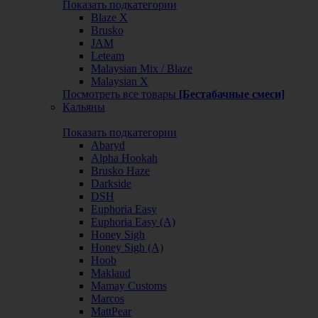
Показать подкатегории
Blaze X
Brusko
JAM
Leteam
Malaysian Mix / Blaze
Malaysian X
Посмотреть все товары
[Бестабачные смеси]
Кальяны
Показать подкатегории
Abaryd
Alpha Hookah
Brusko Haze
Darkside
DSH
Euphoria Easy
Euphoria Easy (А)
Honey Sigh
Honey Sigh (А)
Hoob
Maklaud
Mamay Customs
Marcos
MattPear