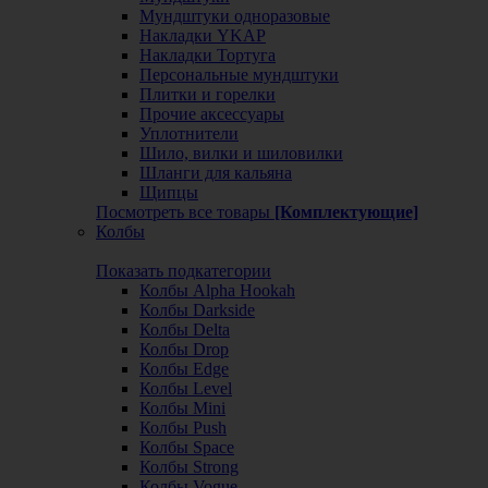
Мундштуки одноразовые
Накладки YKAP
Накладки Тортуга
Персональные мундштуки
Плитки и горелки
Прочие аксессуары
Уплотнители
Шило, вилки и шиловилки
Шланги для кальяна
Щипцы
Посмотреть все товары
[Комплектующие]
Колбы
Показать подкатегории
Колбы Alpha Hookah
Колбы Darkside
Колбы Delta
Колбы Drop
Колбы Edge
Колбы Level
Колбы Mini
Колбы Push
Колбы Space
Колбы Strong
Колбы Vogue