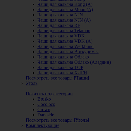
Чаши для кальяна Kong (A)
Чаши для кальяна Moon (А)
Чаши для кальяна NJN
Чаши для кальяна NJN (А)
Чаши для кальяна RF
Чаши для кальяна Telamon
Чаши для кальяна VDK
Чаши для кальяна VDK (А)
Чаши для кальяна Werkbund
Чаши для кальяна Воскуримся
Чаши для кальяна Облако
Чаши для кальяна Облако (Аладдин)
Чаши для кальяна ТОР
Чаши для кальяна ХЛГН
Посмотреть все товары
[Чаши]
Уголь
Показать подкатегории
Brusko
Cocoloco
Crown
Darkside
Посмотреть все товары
[Уголь]
Комплектующие