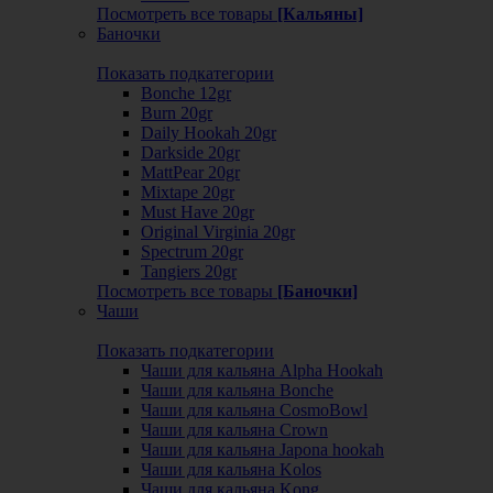
Посмотреть все товары
[Кальяны]
Баночки
Показать подкатегории
Bonche 12gr
Burn 20gr
Daily Hookah 20gr
Darkside 20gr
MattPear 20gr
Mixtape 20gr
Must Have 20gr
Original Virginia 20gr
Spectrum 20gr
Tangiers 20gr
Посмотреть все товары
[Баночки]
Чаши
Показать подкатегории
Чаши для кальяна Alpha Hookah
Чаши для кальяна Bonche
Чаши для кальяна CosmoBowl
Чаши для кальяна Crown
Чаши для кальяна Japona hookah
Чаши для кальяна Kolos
Чаши для кальяна Kong