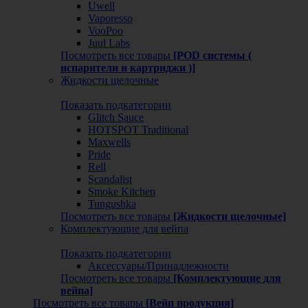
Uwell
Vaporesso
VooPoo
Juul Labs
Посмотреть все товары
[POD системы (
испарители и картриджи )]
Жидкости щелочные
Показать подкатегории
Glitch Sauce
HOTSPOT Traditional
Maxwells
Pride
Rell
Scandalist
Smoke Kitchen
Tungushka
Посмотреть все товары
[Жидкости щелочные]
Комплектующие для вейпа
Показать подкатегории
Аксессуары/Принадлежности
Посмотреть все товары
[Комплектующие для
вейпа]
Посмотреть все товары
[Вейп продукция]