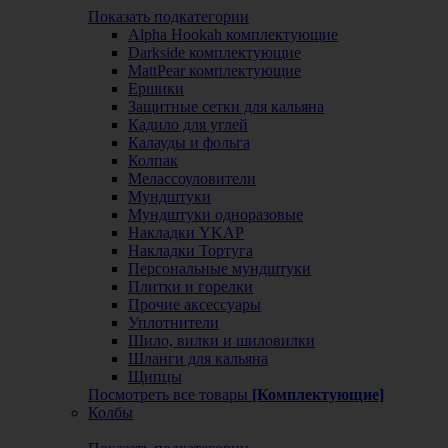
Показать подкатегории
Alpha Hookah комплектующие
Darkside комплектующие
MattPear комплектующие
Ершики
Защитные сетки для кальяна
Кадило для углей
Калауды и фольга
Колпак
Мелассоуловители
Мундштуки
Мундштуки одноразовые
Накладки YKAP
Накладки Тортуга
Персональные мундштуки
Плитки и горелки
Прочие аксессуары
Уплотнители
Шило, вилки и шиловилки
Шланги для кальяна
Щипцы
Посмотреть все товары
[Комплектующие]
Колбы