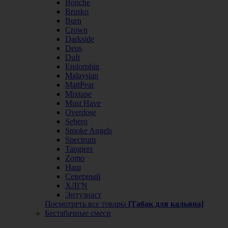
Bonche
Brusko
Burn
Crown
Darkside
Deus
Duft
Endorphin
Malaysian
MattPear
Mixtape
Must Have
Overdose
Sebero
Smoke Angels
Spectrum
Tangiers
Zomo
Наш
Северный
ХЛГN
Энтузиаст
Посмотреть все товары
[Табак для кальяна]
Бестабачные смеси