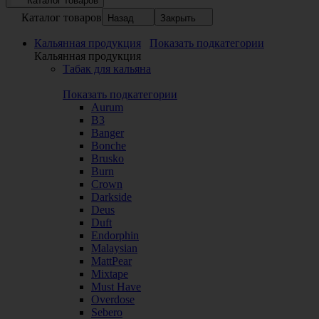
Каталог товаров
Каталог товаров
Назад
Закрыть
Кальянная продукция
Показать подкатегории
Кальянная продукция
Табак для кальяна
Показать подкатегории
Aurum
B3
Banger
Bonche
Brusko
Burn
Crown
Darkside
Deus
Duft
Endorphin
Malaysian
MattPear
Mixtape
Must Have
Overdose
Sebero