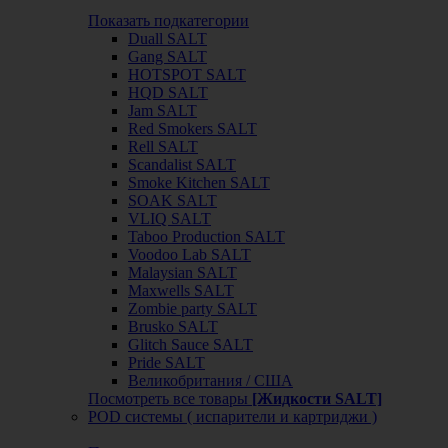
Показать подкатегории
Duall SALT
Gang SALT
HOTSPOT SALT
HQD SALT
Jam SALT
Red Smokers SALT
Rell SALT
Scandalist SALT
Smoke Kitchen SALT
SOAK SALT
VLIQ SALT
Taboo Production SALT
Voodoo Lab SALT
Malaysian SALT
Maxwells SALT
Zombie party SALT
Brusko SALT
Glitch Sauce SALT
Pride SALT
Великобритания / США
Посмотреть все товары
[Жидкости SALT]
POD системы ( испарители и картриджи )