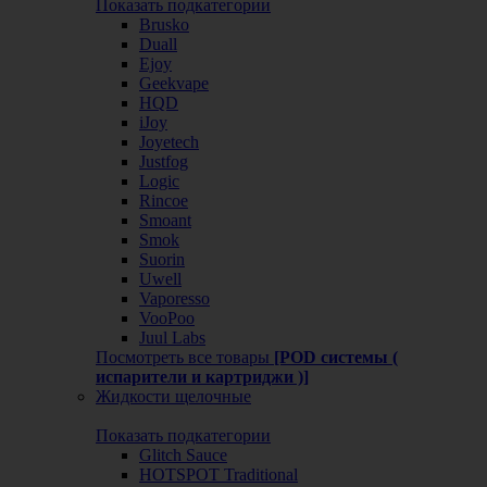
Показать подкатегории
Brusko
Duall
Ejoy
Geekvape
HQD
iJoy
Joyetech
Justfog
Logic
Rincoe
Smoant
Smok
Suorin
Uwell
Vaporesso
VooPoo
Juul Labs
Посмотреть все товары
[POD системы (
испарители и картриджи )]
Жидкости щелочные
Показать подкатегории
Glitch Sauce
HOTSPOT Traditional