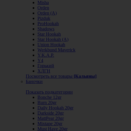
Misha
Orden
Orden (А)
Pizduk
ProHookah
Shadows
Star Hookah
Star Hookah (А)
Union Hookah
Werkbund Maverick
Y.K.A.P.
Y4
Горький
ХЛГН
Посмотреть все товары
[Кальяны]
Баночки
Показать подкатегории
Bonche 12gr
Burn 20gr
Daily Hookah 20gr
Darkside 20gr
MattPear 20gr
Mixtape 20gr
Must Have 20gr