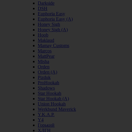
Darkside
DSH
Euphoria Easy
Euphoria Easy (А)
Honey Sigh
Honey Sigh (А)
Hoob
Maklaud
Mamay Customs
Marcos
MattPear
Misha
Orden
Orden (А)
Pizduk
ProHookah
Shadows
Star Hookah
Star Hookah (А)
Union Hookah
Werkbund Maverick
Y.K.A.P.
Y4
Горький
ХЛГН