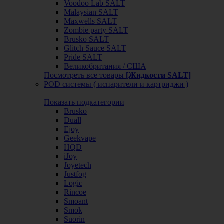
Voodoo Lab SALT
Malaysian SALT
Maxwells SALT
Zombie party SALT
Brusko SALT
Glitch Sauce SALT
Pride SALT
Великобритания / США
Посмотреть все товары
[Жидкости SALT]
POD системы ( испарители и картриджи )
Показать подкатегории
Brusko
Duall
Ejoy
Geekvape
HQD
iJoy
Joyetech
Justfog
Logic
Rincoe
Smoant
Smok
Suorin