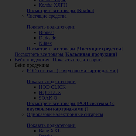
Колбы ХЛГН
Посмотреть все товары
[Колбы]
Чистящие средства
Показать подкатегории
Bioneat
Darkside
Nilitex
Посмотреть все товары
[Чистящие средства]
Посмотреть все товары
[Кальянная продукция]
Вейп продукция
Показать подкатегории
Вейп продукция
POD системы ( с вкусовыми картриджами )
Показать подкатегории
HQD CLICK
HQD LUX
SOAK Q
Посмотреть все товары
[POD системы ( с
вкусовыми картриджами )]
Одноразовые электронные сигареты
Показать подкатегории
Bang XXL