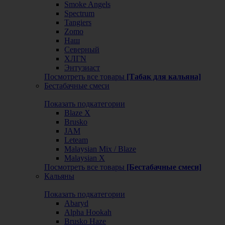
Smoke Angels
Spectrum
Tangiers
Zomo
Наш
Северный
ХЛГN
Энтузиаст
Посмотреть все товары
[Табак для кальяна]
Бестабачные смеси
Показать подкатегории
Blaze X
Brusko
JAM
Leteam
Malaysian Mix / Blaze
Malaysian X
Посмотреть все товары
[Бестабачные смеси]
Кальяны
Показать подкатегории
Abaryd
Alpha Hookah
Brusko Haze