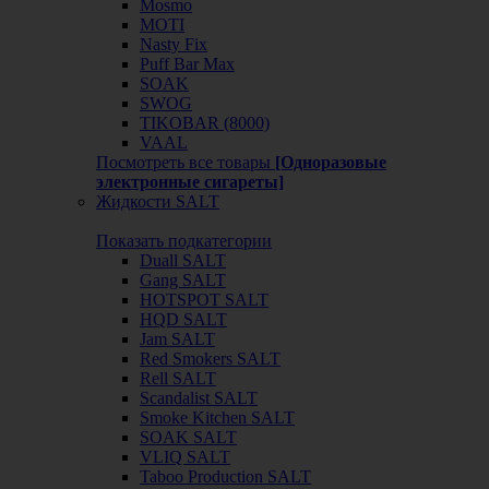
Mosmo
MOTI
Nasty Fix
Puff Bar Max
SOAK
SWOG
TIKOBAR (8000)
VAAL
Посмотреть все товары
[Одноразовые
электронные сигареты]
Жидкости SALT
Показать подкатегории
Duall SALT
Gang SALT
HOTSPOT SALT
HQD SALT
Jam SALT
Red Smokers SALT
Rell SALT
Scandalist SALT
Smoke Kitchen SALT
SOAK SALT
VLIQ SALT
Taboo Production SALT