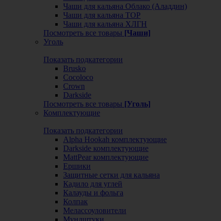
Чаши для кальяна Облако (Аладдин)
Чаши для кальяна ТОР
Чаши для кальяна ХЛГН
Посмотреть все товары
[Чаши]
Уголь
Показать подкатегории
Brusko
Cocoloco
Crown
Darkside
Посмотреть все товары
[Уголь]
Комплектующие
Показать подкатегории
Alpha Hookah комплектующие
Darkside комплектующие
MattPear комплектующие
Ершики
Защитные сетки для кальяна
Кадило для углей
Калауды и фольга
Колпак
Мелассоуловители
Мундштуки