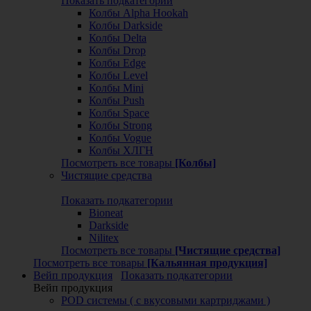
Показать подкатегории
Колбы Alpha Hookah
Колбы Darkside
Колбы Delta
Колбы Drop
Колбы Edge
Колбы Level
Колбы Mini
Колбы Push
Колбы Space
Колбы Strong
Колбы Vogue
Колбы ХЛГН
Посмотреть все товары
[Колбы]
Чистящие средства
Показать подкатегории
Bioneat
Darkside
Nilitex
Посмотреть все товары
[Чистящие средства]
Посмотреть все товары
[Кальянная продукция]
Вейп продукция
Показать подкатегории
Вейп продукция
POD системы ( с вкусовыми картриджами )