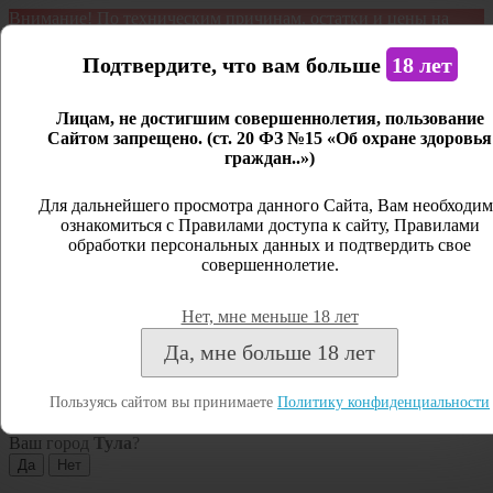
Внимание! По техническим причинам, остатки и цены на
продукцию могут отличаться с фактическим наличием. Сайт
является демонстрационным. Дистанционная продажа не
Подтвердите, что вам больше
18 лет
ведется.
Лицам, не достигшим совершеннолетия, пользование
Открыть сайдбар
Сайтом запрещено. (ст. 20 ФЗ №15 «Об охране здоровья
граждан..»)
Меню
Личный кабинет
Для дальнейшего просмотра данного Сайта, Вам необходим
ознакомиться с Правилами доступа к сайту, Правилами
Закрыть
обработки персональных данных и подтвердить свое
совершеннолетие.
Вход
Регистрация
Нет, мне меньше 18 лет
Поиск
Да, мне больше 18 лет
Посмотреть все результаты
Пользуясь сайтом вы принимаете
Политику конфиденциальности
Тула
Ваш город
Тула
?