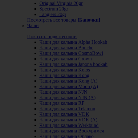
Original Virginia 20gr
Spectrum 20gr
Tangiers 20gr
Посмотреть все товары
[Баночки]
Чаши
Показать подкатегории
Чаши для кальяна Alpha Hookah
Чаши для кальяна Bonche
Чаши для кальяна CosmoBowl
Чаши для кальяна Crown
Чаши для кальяна Japona hookah
Чаши для кальяна Kolos
Чаши для кальяна Kong
Чаши для кальяна Kong (A)
Чаши для кальяна Moon (А)
Чаши для кальяна NJN
Чаши для кальяна NJN (А)
Чаши для кальяна RF
Чаши для кальяна Telamon
Чаши для кальяна VDK
Чаши для кальяна VDK (А)
Чаши для кальяна Werkbund
Чаши для кальяна Воскуримся
Чаши для кальяна Облако