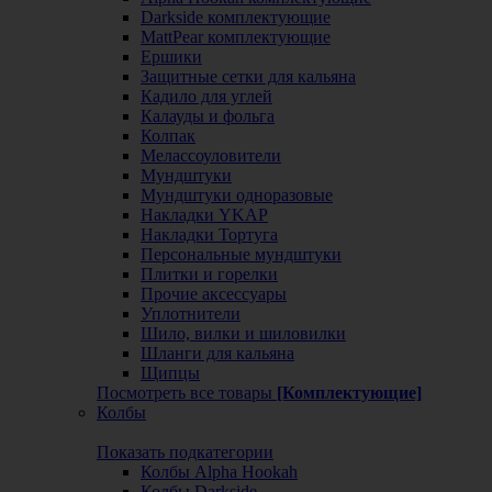
Darkside комплектующие
MattPear комплектующие
Ершики
Защитные сетки для кальяна
Кадило для углей
Калауды и фольга
Колпак
Мелассоуловители
Мундштуки
Мундштуки одноразовые
Накладки YKAP
Накладки Тортуга
Персональные мундштуки
Плитки и горелки
Прочие аксессуары
Уплотнители
Шило, вилки и шиловилки
Шланги для кальяна
Щипцы
Посмотреть все товары
[Комплектующие]
Колбы
Показать подкатегории
Колбы Alpha Hookah
Колбы Darkside