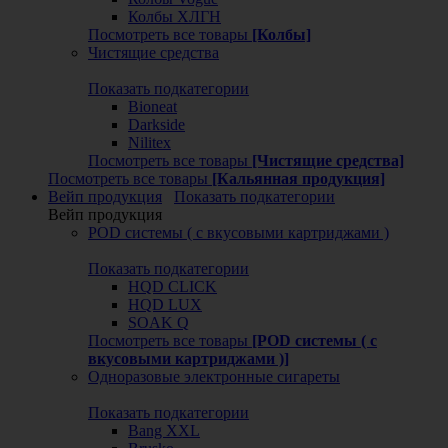
Колбы ХЛГН
Посмотреть все товары
[Колбы]
Чистящие средства
Показать подкатегории
Bioneat
Darkside
Nilitex
Посмотреть все товары
[Чистящие средства]
Посмотреть все товары
[Кальянная продукция]
Вейп продукция
Показать подкатегории
Вейп продукция
POD системы ( с вкусовыми картриджами )
Показать подкатегории
HQD CLICK
HQD LUX
SOAK Q
Посмотреть все товары
[POD системы ( с
вкусовыми картриджами )]
Одноразовые электронные сигареты
Показать подкатегории
Bang XXL