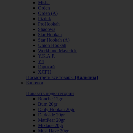
Misha
Orden
Orden (А)
Pizduk
ProHookah
Shadows
Star Hookah
Star Hookah (А)
Union Hookah
Werkbund Maverick
Y.K.A.P.
Y4
Горький
ХЛГН
Посмотреть все товары
[Кальяны]
Баночки
Показать подкатегории
Bonche 12gr
Burn 20gr
Daily Hookah 20gr
Darkside 20gr
MattPear 20gr
Mixtape 20gr
Must Have 20gr