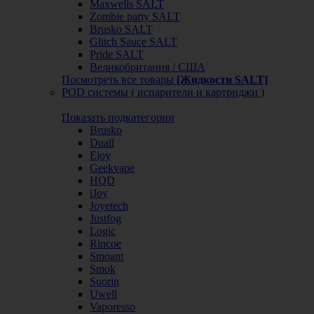
Maxwells SALT
Zombie party SALT
Brusko SALT
Glitch Sauce SALT
Pride SALT
Великобритания / США
Посмотреть все товары
[Жидкости SALT]
POD системы ( испарители и картриджи )
Показать подкатегории
Brusko
Duall
Ejoy
Geekvape
HQD
iJoy
Joyetech
Justfog
Logic
Rincoe
Smoant
Smok
Suorin
Uwell
Vaporesso