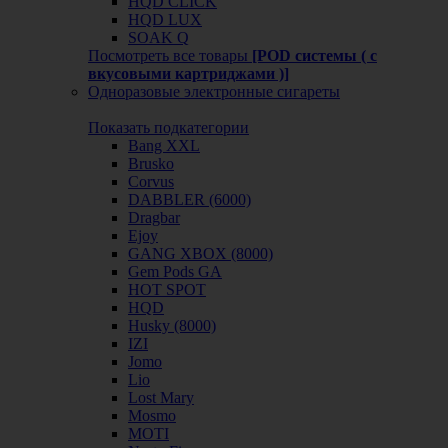
HQD CLICK
HQD LUX
SOAK Q
Посмотреть все товары
[POD системы ( с
вкусовыми картриджами )]
Одноразовые электронные сигареты
Показать подкатегории
Bang XXL
Brusko
Corvus
DABBLER (6000)
Dragbar
Ejoy
GANG XBOX (8000)
Gem Pods GA
HOT SPOT
HQD
Husky (8000)
IZI
Jomo
Lio
Lost Mary
Mosmo
MOTI