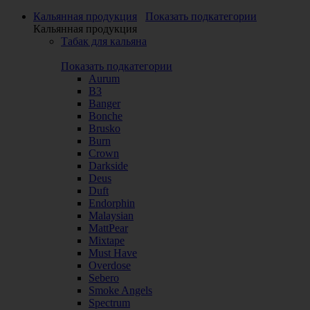
Кальянная продукция
Показать подкатегории
Кальянная продукция
Табак для кальяна
Показать подкатегории
Aurum
B3
Banger
Bonche
Brusko
Burn
Crown
Darkside
Deus
Duft
Endorphin
Malaysian
MattPear
Mixtape
Must Have
Overdose
Sebero
Smoke Angels
Spectrum