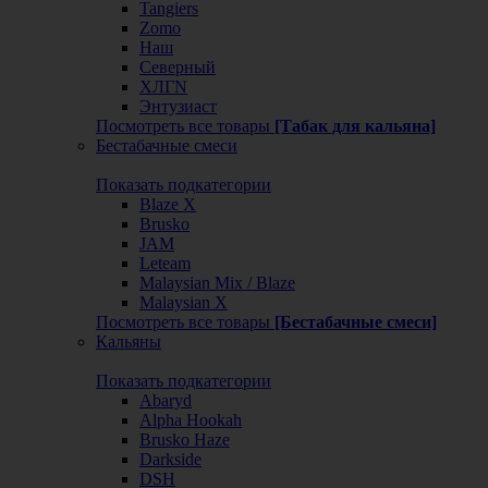
Tangiers
Zomo
Наш
Северный
ХЛГN
Энтузиаст
Посмотреть все товары
[Табак для кальяна]
Бестабачные смеси
Показать подкатегории
Blaze X
Brusko
JAM
Leteam
Malaysian Mix / Blaze
Malaysian X
Посмотреть все товары
[Бестабачные смеси]
Кальяны
Показать подкатегории
Abaryd
Alpha Hookah
Brusko Haze
Darkside
DSH