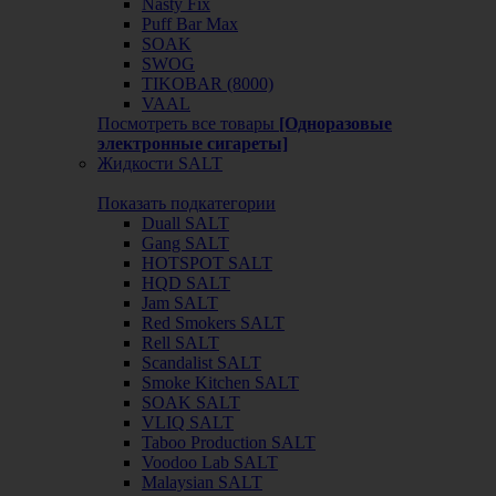
Nasty Fix
Puff Bar Max
SOAK
SWOG
TIKOBAR (8000)
VAAL
Посмотреть все товары
[Одноразовые
электронные сигареты]
Жидкости SALT
Показать подкатегории
Duall SALT
Gang SALT
HOTSPOT SALT
HQD SALT
Jam SALT
Red Smokers SALT
Rell SALT
Scandalist SALT
Smoke Kitchen SALT
SOAK SALT
VLIQ SALT
Taboo Production SALT
Voodoo Lab SALT
Malaysian SALT