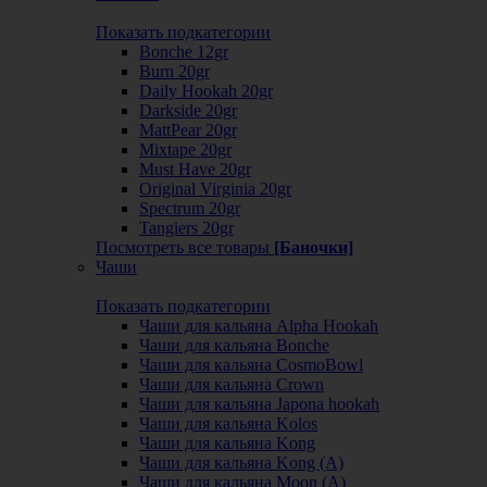
Показать подкатегории
Bonche 12gr
Burn 20gr
Daily Hookah 20gr
Darkside 20gr
MattPear 20gr
Mixtape 20gr
Must Have 20gr
Original Virginia 20gr
Spectrum 20gr
Tangiers 20gr
Посмотреть все товары
[Баночки]
Чаши
Показать подкатегории
Чаши для кальяна Alpha Hookah
Чаши для кальяна Bonche
Чаши для кальяна CosmoBowl
Чаши для кальяна Crown
Чаши для кальяна Japona hookah
Чаши для кальяна Kolos
Чаши для кальяна Kong
Чаши для кальяна Kong (A)
Чаши для кальяна Moon (А)