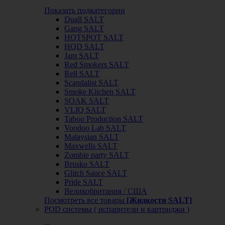
Показать подкатегории
Duall SALT
Gang SALT
HOTSPOT SALT
HQD SALT
Jam SALT
Red Smokers SALT
Rell SALT
Scandalist SALT
Smoke Kitchen SALT
SOAK SALT
VLIQ SALT
Taboo Production SALT
Voodoo Lab SALT
Malaysian SALT
Maxwells SALT
Zombie party SALT
Brusko SALT
Glitch Sauce SALT
Pride SALT
Великобритания / США
Посмотреть все товары
[Жидкости SALT]
POD системы ( испарители и картриджи )