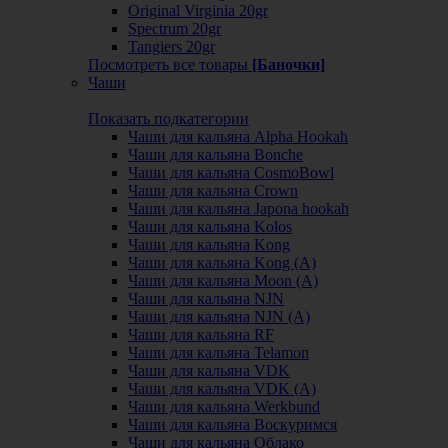
Original Virginia 20gr
Spectrum 20gr
Tangiers 20gr
Посмотреть все товары
[Баночки]
Чаши
Показать подкатегории
Чаши для кальяна Alpha Hookah
Чаши для кальяна Bonche
Чаши для кальяна CosmoBowl
Чаши для кальяна Crown
Чаши для кальяна Japona hookah
Чаши для кальяна Kolos
Чаши для кальяна Kong
Чаши для кальяна Kong (A)
Чаши для кальяна Moon (А)
Чаши для кальяна NJN
Чаши для кальяна NJN (А)
Чаши для кальяна RF
Чаши для кальяна Telamon
Чаши для кальяна VDK
Чаши для кальяна VDK (А)
Чаши для кальяна Werkbund
Чаши для кальяна Воскуримся
Чаши для кальяна Облако