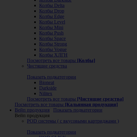
Колбы Delta
Колбы Drop
Колбы Edge
Колбы Level
Колбы Mini
Колбы Push
Колбы Space
Колбы Strong
Колбы Vogue
Колбы ХЛГН
Посмотреть все товары
[Колбы]
Чистящие средства
Показать подкатегории
Bioneat
Darkside
Nilitex
Посмотреть все товары
[Чистящие средства]
Посмотреть все товары
[Кальянная продукция]
Вейп продукция
Показать подкатегории
Вейп продукция
POD системы ( с вкусовыми картриджами )
Показать подкатегории