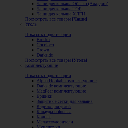
Чаши для кальяна Облако (Аладдин)
Чаши для кальяна ТОР
Чаши для кальяна ХЛГН
Посмотреть все товары
[Чаши]
Уголь
Показать подкатегории
Brusko
Cocoloco
Crown
Darkside
Посмотреть все товары
[Уголь]
Комплектующие
Показать подкатегории
Alpha Hookah комплектующие
Darkside комплектующие
MattPear комплектующие
Ершики
Защитные сетки для кальяна
Кадило для углей
Калауды и фольга
Колпак
Мелассоуловители
Мундштуки