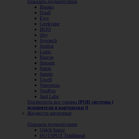
Показать подкатегории
Brusko
Duall
Ejoy
Geekvape
HQD
iJoy
Joyetech
Justfog
Logic
Rincoe
Smoant
Smok
Suorin
Uwell
Vaporesso
VooPoo
Juul Labs
Посмотреть все товары
[POD системы (
испарители и картриджи )]
Жидкости щелочные
Показать подкатегории
Glitch Sauce
HOTSPOT Traditional