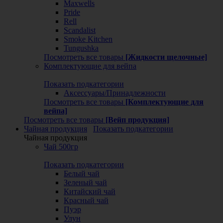
Maxwells
Pride
Rell
Scandalist
Smoke Kitchen
Tungushka
Посмотреть все товары
[Жидкости щелочные]
Комплектующие для вейпа
Показать подкатегории
Аксессуары/Принадлежности
Посмотреть все товары
[Комплектующие для
вейпа]
Посмотреть все товары
[Вейп продукция]
Чайная продукция
Показать подкатегории
Чайная продукция
Чай 500гр
Показать подкатегории
Белый чай
Зеленый чай
Китайский чай
Красный чай
Пуэр
Улун