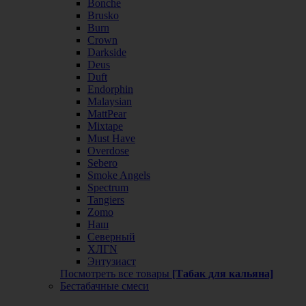
Bonche
Brusko
Burn
Crown
Darkside
Deus
Duft
Endorphin
Malaysian
MattPear
Mixtape
Must Have
Overdose
Sebero
Smoke Angels
Spectrum
Tangiers
Zomo
Наш
Северный
ХЛГN
Энтузиаст
Посмотреть все товары
[Табак для кальяна]
Бестабачные смеси