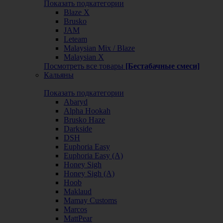
Показать подкатегории
Blaze X
Brusko
JAM
Leteam
Malaysian Mix / Blaze
Malaysian X
Посмотреть все товары
[Бестабачные смеси]
Кальяны
Показать подкатегории
Abaryd
Alpha Hookah
Brusko Haze
Darkside
DSH
Euphoria Easy
Euphoria Easy (А)
Honey Sigh
Honey Sigh (А)
Hoob
Maklaud
Mamay Customs
Marcos
MattPear