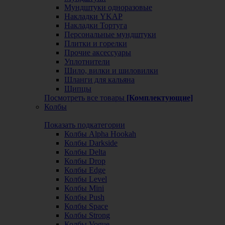
Мундштуки одноразовые
Накладки YKAP
Накладки Тортуга
Персональные мундштуки
Плитки и горелки
Прочие аксессуары
Уплотнители
Шило, вилки и шиловилки
Шланги для кальяна
Щипцы
Посмотреть все товары
[Комплектующие]
Колбы
Показать подкатегории
Колбы Alpha Hookah
Колбы Darkside
Колбы Delta
Колбы Drop
Колбы Edge
Колбы Level
Колбы Mini
Колбы Push
Колбы Space
Колбы Strong
Колбы Vogue