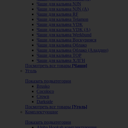
Чаши для кальяна NJN
Чаши для кальяна NJN (А)
Чаши для кальяна RF
Чаши для кальяна Telamon
Чаши для кальяна VDK
Чаши для кальяна VDK (А)
Чаши для кальяна Werkbund
Чаши для кальяна Воскуримся
Чаши для кальяна Облако
Чаши для кальяна Облако (Аладдин)
Чаши для кальяна ТОР
Чаши для кальяна ХЛГН
Посмотреть все товары
[Чаши]
Уголь
Показать подкатегории
Brusko
Cocoloco
Crown
Darkside
Посмотреть все товары
[Уголь]
Комплектующие
Показать подкатегории
Alpha Hookah комплектующие