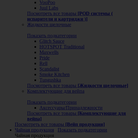
VooPoo
Juul Labs
Посмотреть все товары
[POD системы (
испарители и картриджи )]
Жидкости щелочные
Показать подкатегории
Glitch Sauce
HOTSPOT Traditional
Maxwells
Pride
Rell
Scandalist
Smoke Kitchen
Tungushka
Посмотреть все товары
[Жидкости щелочные]
Комплектующие для вейпа
Показать подкатегории
Аксессуары/Принадлежности
Посмотреть все товары
[Комплектующие для
вейпа]
Посмотреть все товары
[Вейп продукция]
Чайная продукция
Показать подкатегории
Чайная продукция