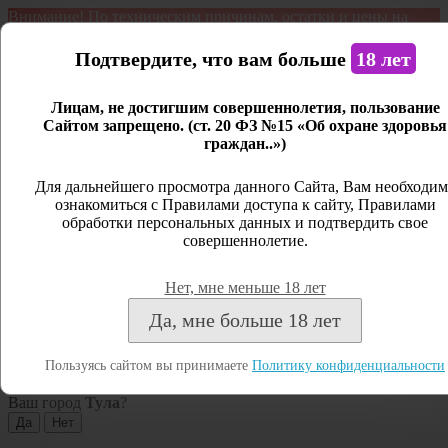
Внимание! По техническим причинам, остатки и цены на
продукцию могут отличаться с фактическим наличием. Сайт
является демонстрационным. Дистанционная продажа не
Подтвердите, что вам больше
18 лет
ведется.
Лицам, не достигшим совершеннолетия, пользование
Открыть сайдбар
Сайтом запрещено. (ст. 20 ФЗ №15 «Об охране здоровья
граждан..»)
Меню
Личный кабинет
Для дальнейшего просмотра данного Сайта, Вам необходим
ознакомиться с Правилами доступа к сайту, Правилами
Закрыть
обработки персональных данных и подтвердить свое
совершеннолетие.
Вход
Регистрация
Нет, мне меньше 18 лет
Поиск
Да, мне больше 18 лет
Посмотреть все результаты
Пользуясь сайтом вы принимаете
Политику конфиденциальности
Тула
Ваш город
Тула
?