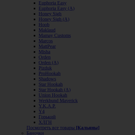
Euphoria Easy
Euphoria Easy (А)
Honey Sigh
Honey Sigh (А)
Hoob
Maklaud
Mamay Customs
Marcos
MattPear
Misha
Orden
Orden (А)
Pizduk
ProHookah
Shadows
Star Hookah
Star Hookah (А)
Union Hookah
Werkbund Maverick
Y.K.A.P.
Y4
Горький
ХЛГН
Посмотреть все товары
[Кальяны]
Баночки