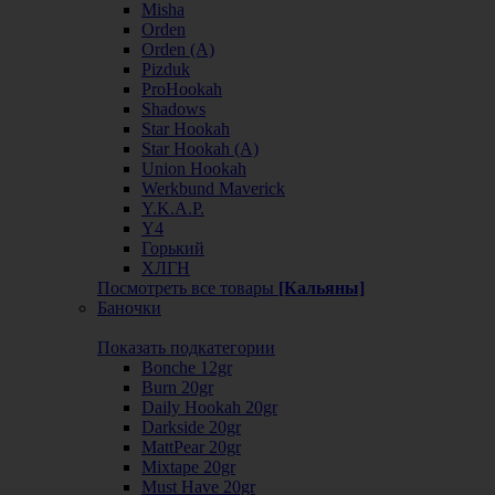
Misha
Orden
Orden (А)
Pizduk
ProHookah
Shadows
Star Hookah
Star Hookah (А)
Union Hookah
Werkbund Maverick
Y.K.A.P.
Y4
Горький
ХЛГН
Посмотреть все товары
[Кальяны]
Баночки
Показать подкатегории
Bonche 12gr
Burn 20gr
Daily Hookah 20gr
Darkside 20gr
MattPear 20gr
Mixtape 20gr
Must Have 20gr