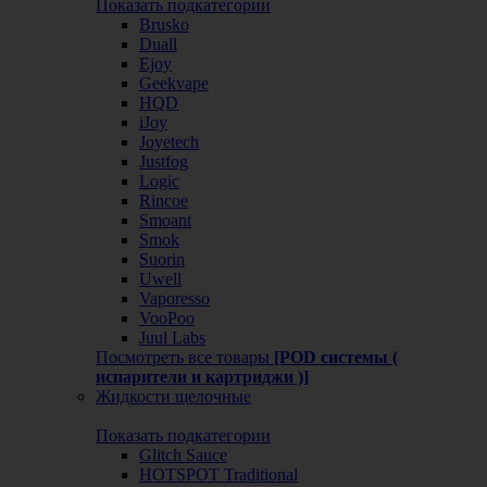
Показать подкатегории
Brusko
Duall
Ejoy
Geekvape
HQD
iJoy
Joyetech
Justfog
Logic
Rincoe
Smoant
Smok
Suorin
Uwell
Vaporesso
VooPoo
Juul Labs
Посмотреть все товары
[POD системы (
испарители и картриджи )]
Жидкости щелочные
Показать подкатегории
Glitch Sauce
HOTSPOT Traditional