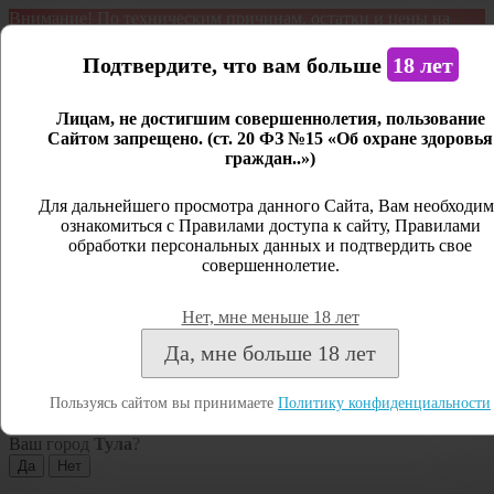
Внимание! По техническим причинам, остатки и цены на
продукцию могут отличаться с фактическим наличием. Сайт
является демонстрационным. Дистанционная продажа не
Подтвердите, что вам больше
18 лет
ведется.
Лицам, не достигшим совершеннолетия, пользование
Открыть сайдбар
Сайтом запрещено. (ст. 20 ФЗ №15 «Об охране здоровья
граждан..»)
Меню
Личный кабинет
Для дальнейшего просмотра данного Сайта, Вам необходим
ознакомиться с Правилами доступа к сайту, Правилами
Закрыть
обработки персональных данных и подтвердить свое
совершеннолетие.
Вход
Регистрация
Нет, мне меньше 18 лет
Поиск
Да, мне больше 18 лет
Посмотреть все результаты
Пользуясь сайтом вы принимаете
Политику конфиденциальности
Тула
Ваш город
Тула
?