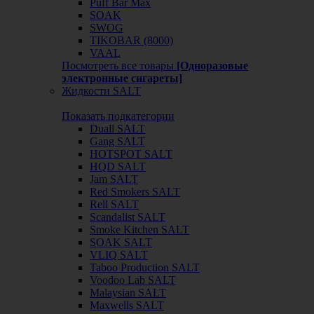
Puff Bar Max
SOAK
SWOG
TIKOBAR (8000)
VAAL
Посмотреть все товары
[Одноразовые
электронные сигареты]
Жидкости SALT
Показать подкатегории
Duall SALT
Gang SALT
HOTSPOT SALT
HQD SALT
Jam SALT
Red Smokers SALT
Rell SALT
Scandalist SALT
Smoke Kitchen SALT
SOAK SALT
VLIQ SALT
Taboo Production SALT
Voodoo Lab SALT
Malaysian SALT
Maxwells SALT