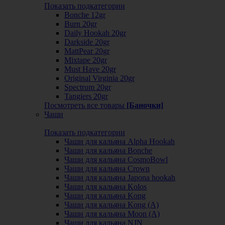
Показать подкатегории
Bonche 12gr
Burn 20gr
Daily Hookah 20gr
Darkside 20gr
MattPear 20gr
Mixtape 20gr
Must Have 20gr
Original Virginia 20gr
Spectrum 20gr
Tangiers 20gr
Посмотреть все товары
[Баночки]
Чаши
Показать подкатегории
Чаши для кальяна Alpha Hookah
Чаши для кальяна Bonche
Чаши для кальяна CosmoBowl
Чаши для кальяна Crown
Чаши для кальяна Japona hookah
Чаши для кальяна Kolos
Чаши для кальяна Kong
Чаши для кальяна Kong (A)
Чаши для кальяна Moon (А)
Чаши для кальяна NJN