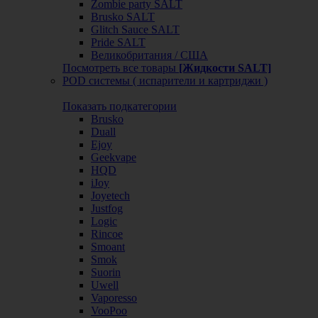
Zombie party SALT
Brusko SALT
Glitch Sauce SALT
Pride SALT
Великобритания / США
Посмотреть все товары
[Жидкости SALT]
POD системы ( испарители и картриджи )
Показать подкатегории
Brusko
Duall
Ejoy
Geekvape
HQD
iJoy
Joyetech
Justfog
Logic
Rincoe
Smoant
Smok
Suorin
Uwell
Vaporesso
VooPoo