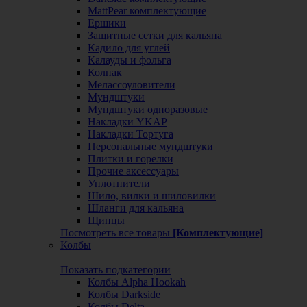
MattPear комплектующие
Ершики
Защитные сетки для кальяна
Кадило для углей
Калауды и фольга
Колпак
Мелассоуловители
Мундштуки
Мундштуки одноразовые
Накладки YKAP
Накладки Тортуга
Персональные мундштуки
Плитки и горелки
Прочие аксессуары
Уплотнители
Шило, вилки и шиловилки
Шланги для кальяна
Щипцы
Посмотреть все товары
[Комплектующие]
Колбы
Показать подкатегории
Колбы Alpha Hookah
Колбы Darkside
Колбы Delta