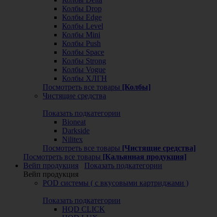
Колбы Drop
Колбы Edge
Колбы Level
Колбы Mini
Колбы Push
Колбы Space
Колбы Strong
Колбы Vogue
Колбы ХЛГН
Посмотреть все товары
[Колбы]
Чистящие средства
Показать подкатегории
Bioneat
Darkside
Nilitex
Посмотреть все товары
[Чистящие средства]
Посмотреть все товары
[Кальянная продукция]
Вейп продукция
Показать подкатегории
Вейп продукция
POD системы ( с вкусовыми картриджами )
Показать подкатегории
HQD CLICK