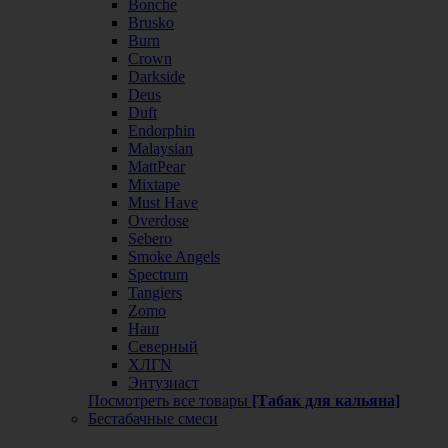
Bonche
Brusko
Burn
Crown
Darkside
Deus
Duft
Endorphin
Malaysian
MattPear
Mixtape
Must Have
Overdose
Sebero
Smoke Angels
Spectrum
Tangiers
Zomo
Наш
Северный
ХЛГN
Энтузиаст
Посмотреть все товары
[Табак для кальяна]
Бестабачные смеси