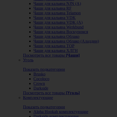
Чаши для кальяна NJN (А)
Чаши для кальяна RF
Чаши для кальяна Telamon
Чаши для кальяна VDK
Чаши для кальяна VDK (А)
Чаши для кальяна Werkbund
Чаши для кальяна Воскуримся
Чаши для кальяна Облако
Чаши для кальяна Облако (Аладдин)
Чаши для кальяна ТОР
Чаши для кальяна ХЛГН
Посмотреть все товары
[Чаши]
Уголь
Показать подкатегории
Brusko
Cocoloco
Crown
Darkside
Посмотреть все товары
[Уголь]
Комплектующие
Показать подкатегории
Alpha Hookah комплектующие
Darkside комплектующие