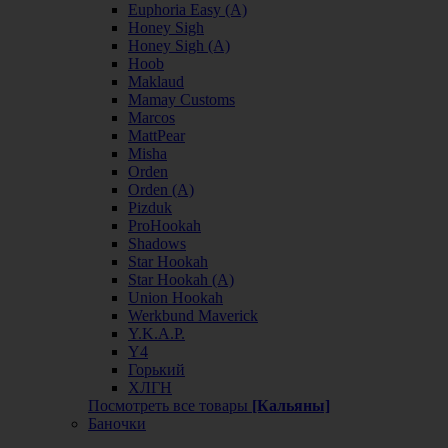
Euphoria Easy (А)
Honey Sigh
Honey Sigh (А)
Hoob
Maklaud
Mamay Customs
Marcos
MattPear
Misha
Orden
Orden (А)
Pizduk
ProHookah
Shadows
Star Hookah
Star Hookah (А)
Union Hookah
Werkbund Maverick
Y.K.A.P.
Y4
Горький
ХЛГН
Посмотреть все товары
[Кальяны]
Баночки