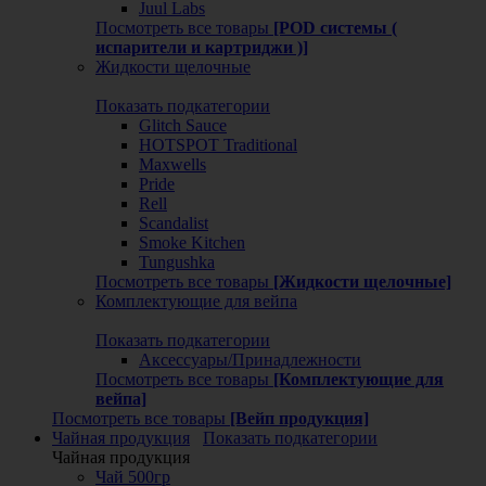
Juul Labs
Посмотреть все товары
[POD системы (
испарители и картриджи )]
Жидкости щелочные
Показать подкатегории
Glitch Sauce
HOTSPOT Traditional
Maxwells
Pride
Rell
Scandalist
Smoke Kitchen
Tungushka
Посмотреть все товары
[Жидкости щелочные]
Комплектующие для вейпа
Показать подкатегории
Аксессуары/Принадлежности
Посмотреть все товары
[Комплектующие для
вейпа]
Посмотреть все товары
[Вейп продукция]
Чайная продукция
Показать подкатегории
Чайная продукция
Чай 500гр