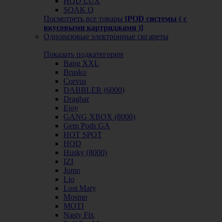
HQD LUX
SOAK Q
Посмотреть все товары
[POD системы ( с
вкусовыми картриджами )]
Одноразовые электронные сигареты
Показать подкатегории
Bang XXL
Brusko
Corvus
DABBLER (6000)
Dragbar
Ejoy
GANG XBOX (8000)
Gem Pods GA
HOT SPOT
HQD
Husky (8000)
IZI
Jomo
Lio
Lost Mary
Mosmo
MOTI
Nasty Fix