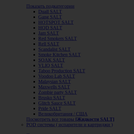
Показать подкатегории
Duall SALT
Gang SALT
HOTSPOT SALT
HQD SALT
Jam SALT
Red Smokers SALT
Rell SALT
Scandalist SALT
Smoke Kitchen SALT
SOAK SALT
VLIQ SALT
Taboo Production SALT
Voodoo Lab SALT
Malaysian SALT
Maxwells SALT
Zombie party SALT
Brusko SALT
Glitch Sauce SALT
Pride SALT
Великобритания / США
Посмотреть все товары
[Жидкости SALT]
POD системы ( испарители и картриджи )