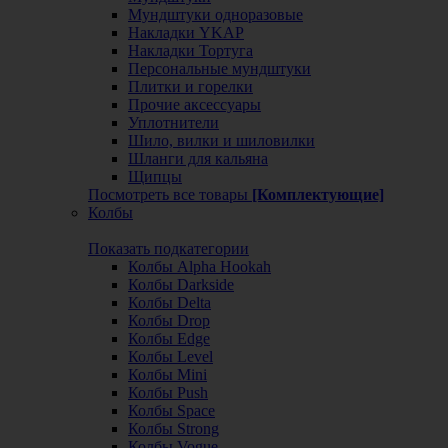
Мундштуки одноразовые
Накладки YKAP
Накладки Тортуга
Персональные мундштуки
Плитки и горелки
Прочие аксессуары
Уплотнители
Шило, вилки и шиловилки
Шланги для кальяна
Щипцы
Посмотреть все товары
[Комплектующие]
Колбы
Показать подкатегории
Колбы Alpha Hookah
Колбы Darkside
Колбы Delta
Колбы Drop
Колбы Edge
Колбы Level
Колбы Mini
Колбы Push
Колбы Space
Колбы Strong
Колбы Vogue