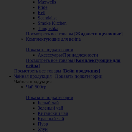
Maxwells
Pride
Rell
Scandalist
Smoke Kitchen
Tungushka
Посмотреть все товары
[Жидкости щелочные]
Комплектующие для вейпа
Показать подкатегории
Аксессуары/Принадлежности
Посмотреть все товары
[Комплектующие для
вейпа]
Посмотреть все товары
[Вейп продукция]
Чайная продукция
Показать подкатегории
Чайная продукция
Чай 500гр
Показать подкатегории
Белый чай
Зеленый чай
Китайский чай
Красный чай
Пуэр
Улун