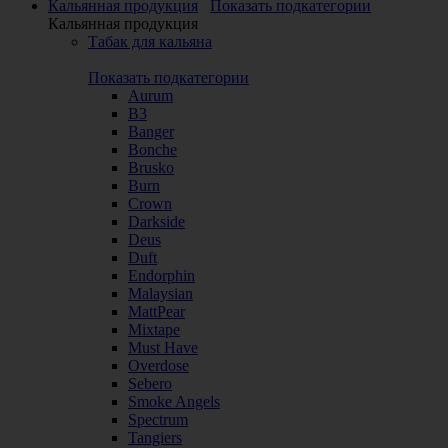
Кальянная продукция
Показать подкатегории
Кальянная продукция
Табак для кальяна
Показать подкатегории
Aurum
B3
Banger
Bonche
Brusko
Burn
Crown
Darkside
Deus
Duft
Endorphin
Malaysian
MattPear
Mixtape
Must Have
Overdose
Sebero
Smoke Angels
Spectrum
Tangiers