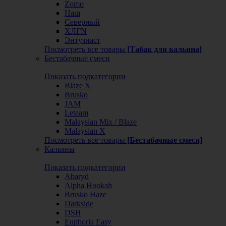
Zomo
Наш
Северный
ХЛГN
Энтузиаст
Посмотреть все товары
[Табак для кальяна]
Бестабачные смеси
Показать подкатегории
Blaze X
Brusko
JAM
Leteam
Malaysian Mix / Blaze
Malaysian X
Посмотреть все товары
[Бестабачные смеси]
Кальяны
Показать подкатегории
Abaryd
Alpha Hookah
Brusko Haze
Darkside
DSH
Euphoria Easy