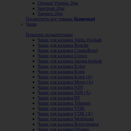
Original Virginia 20gr
Spectrum 20gr
Tangiers 20gr
Посмотреть все товары
[Баночки]
Чаши
Показать подкатегории
Чаши для кальяна Alpha Hookah
Чаши для кальяна Bonche
Чаши для кальяна CosmoBowl
Чаши для кальяна Crown
Чаши для кальяна Japona hookah
Чаши для кальяна Kolos
Чаши для кальяна Kong
Чаши для кальяна Kong (A)
Чаши для кальяна Moon (А)
Чаши для кальяна NJN
Чаши для кальяна NJN (А)
Чаши для кальяна RF
Чаши для кальяна Telamon
Чаши для кальяна VDK
Чаши для кальяна VDK (А)
Чаши для кальяна Werkbund
Чаши для кальяна Воскуримся
Чаши для кальяна Облако