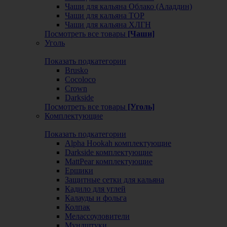
Чаши для кальяна Облако (Аладдин)
Чаши для кальяна ТОР
Чаши для кальяна ХЛГН
Посмотреть все товары
[Чаши]
Уголь
Показать подкатегории
Brusko
Cocoloco
Crown
Darkside
Посмотреть все товары
[Уголь]
Комплектующие
Показать подкатегории
Alpha Hookah комплектующие
Darkside комплектующие
MattPear комплектующие
Ершики
Защитные сетки для кальяна
Кадило для углей
Калауды и фольга
Колпак
Мелассоуловители
Мундштуки