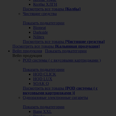
Колбы ХЛГН
Посмотреть все товары
[Колбы]
Чистящие средства
Показать подкатегории
Bioneat
Darkside
Nilitex
Посмотреть все товары
[Чистящие средства]
Посмотреть все товары
[Кальянная продукция]
Вейп продукция
Показать подкатегории
Вейп продукция
POD системы ( с вкусовыми картриджами )
Показать подкатегории
HQD CLICK
HQD LUX
SOAK Q
Посмотреть все товары
[POD системы ( с
вкусовыми картриджами )]
Одноразовые электронные сигареты
Показать подкатегории
Bang XXL