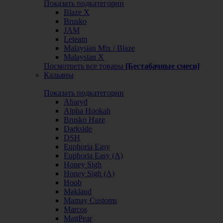
Показать подкатегории
Blaze X
Brusko
JAM
Leteam
Malaysian Mix / Blaze
Malaysian X
Посмотреть все товары
[Бестабачные смеси]
Кальяны
Показать подкатегории
Abaryd
Alpha Hookah
Brusko Haze
Darkside
DSH
Euphoria Easy
Euphoria Easy (А)
Honey Sigh
Honey Sigh (А)
Hoob
Maklaud
Mamay Customs
Marcos
MattPear