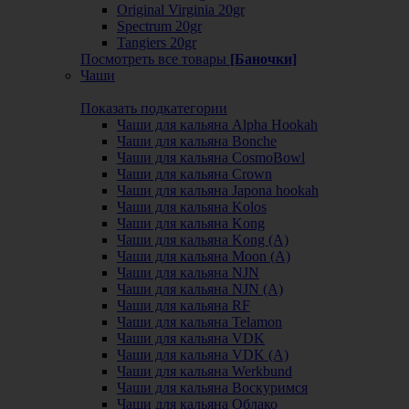
Original Virginia 20gr
Spectrum 20gr
Tangiers 20gr
Посмотреть все товары
[Баночки]
Чаши
Показать подкатегории
Чаши для кальяна Alpha Hookah
Чаши для кальяна Bonche
Чаши для кальяна CosmoBowl
Чаши для кальяна Crown
Чаши для кальяна Japona hookah
Чаши для кальяна Kolos
Чаши для кальяна Kong
Чаши для кальяна Kong (A)
Чаши для кальяна Moon (А)
Чаши для кальяна NJN
Чаши для кальяна NJN (А)
Чаши для кальяна RF
Чаши для кальяна Telamon
Чаши для кальяна VDK
Чаши для кальяна VDK (А)
Чаши для кальяна Werkbund
Чаши для кальяна Воскуримся
Чаши для кальяна Облако