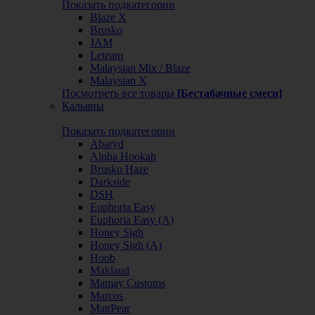
Показать подкатегории
Blaze X
Brusko
JAM
Leteam
Malaysian Mix / Blaze
Malaysian X
Посмотреть все товары
[Бестабачные смеси]
Кальяны
Показать подкатегории
Abaryd
Alpha Hookah
Brusko Haze
Darkside
DSH
Euphoria Easy
Euphoria Easy (А)
Honey Sigh
Honey Sigh (А)
Hoob
Maklaud
Mamay Customs
Marcos
MattPear