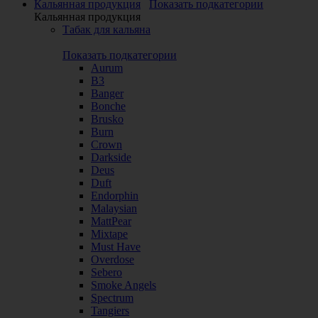
Кальянная продукция
Показать подкатегории
Кальянная продукция
Табак для кальяна
Показать подкатегории
Aurum
B3
Banger
Bonche
Brusko
Burn
Crown
Darkside
Deus
Duft
Endorphin
Malaysian
MattPear
Mixtape
Must Have
Overdose
Sebero
Smoke Angels
Spectrum
Tangiers