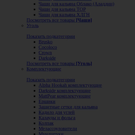
Чаши для кальяна Облако (Аладдин)
Чаши для кальяна ТОР
Чаши для кальяна ХЛГН
Посмотреть все товары
[Чаши]
Уголь
Показать подкатегории
Brusko
Cocoloco
Crown
Darkside
Посмотреть все товары
[Уголь]
Комплектующие
Показать подкатегории
Alpha Hookah комплектующие
Darkside комплектующие
MattPear комплектующие
Ершики
Защитные сетки для кальяна
Кадило для углей
Калауды и фольга
Колпак
Мелассоуловители
Мундштуки