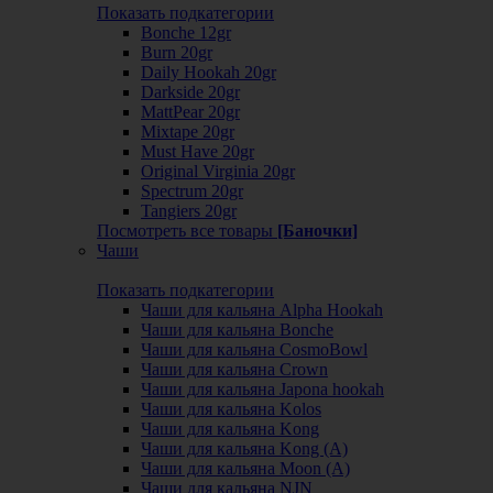
Показать подкатегории
Bonche 12gr
Burn 20gr
Daily Hookah 20gr
Darkside 20gr
MattPear 20gr
Mixtape 20gr
Must Have 20gr
Original Virginia 20gr
Spectrum 20gr
Tangiers 20gr
Посмотреть все товары
[Баночки]
Чаши
Показать подкатегории
Чаши для кальяна Alpha Hookah
Чаши для кальяна Bonche
Чаши для кальяна CosmoBowl
Чаши для кальяна Crown
Чаши для кальяна Japona hookah
Чаши для кальяна Kolos
Чаши для кальяна Kong
Чаши для кальяна Kong (A)
Чаши для кальяна Moon (А)
Чаши для кальяна NJN