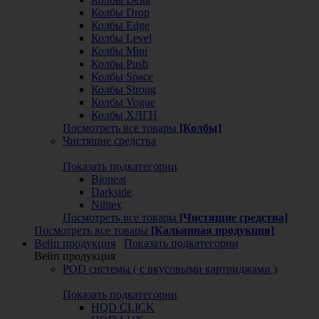
Колбы Drop
Колбы Edge
Колбы Level
Колбы Mini
Колбы Push
Колбы Space
Колбы Strong
Колбы Vogue
Колбы ХЛГН
Посмотреть все товары
[Колбы]
Чистящие средства
Показать подкатегории
Bioneat
Darkside
Nilitex
Посмотреть все товары
[Чистящие средства]
Посмотреть все товары
[Кальянная продукция]
Вейп продукция
Показать подкатегории
Вейп продукция
POD системы ( с вкусовыми картриджами )
Показать подкатегории
HQD CLICK