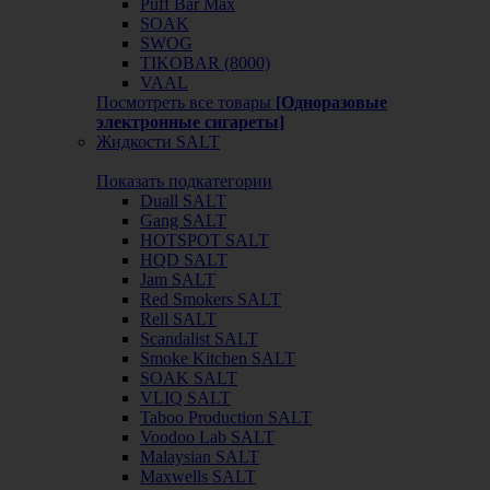
Puff Bar Max
SOAK
SWOG
TIKOBAR (8000)
VAAL
Посмотреть все товары
[Одноразовые
электронные сигареты]
Жидкости SALT
Показать подкатегории
Duall SALT
Gang SALT
HOTSPOT SALT
HQD SALT
Jam SALT
Red Smokers SALT
Rell SALT
Scandalist SALT
Smoke Kitchen SALT
SOAK SALT
VLIQ SALT
Taboo Production SALT
Voodoo Lab SALT
Malaysian SALT
Maxwells SALT