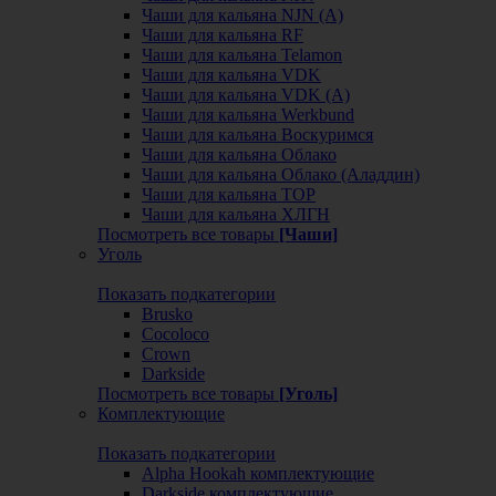
Чаши для кальяна NJN (А)
Чаши для кальяна RF
Чаши для кальяна Telamon
Чаши для кальяна VDK
Чаши для кальяна VDK (А)
Чаши для кальяна Werkbund
Чаши для кальяна Воскуримся
Чаши для кальяна Облако
Чаши для кальяна Облако (Аладдин)
Чаши для кальяна ТОР
Чаши для кальяна ХЛГН
Посмотреть все товары
[Чаши]
Уголь
Показать подкатегории
Brusko
Cocoloco
Crown
Darkside
Посмотреть все товары
[Уголь]
Комплектующие
Показать подкатегории
Alpha Hookah комплектующие
Darkside комплектующие