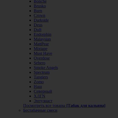
Bonche
Brusko
Burn
Crown
Darkside
Deus
Duft
Endorphin
Malaysian
MattPear
Mixtape
Must Have
Overdose
Sebero
Smoke Angels
Spectrum
Tangiers
Zomo
Наш
Северный
ХЛГN
Энтузиаст
Посмотреть все товары
[Табак для кальяна]
Бестабачные смеси