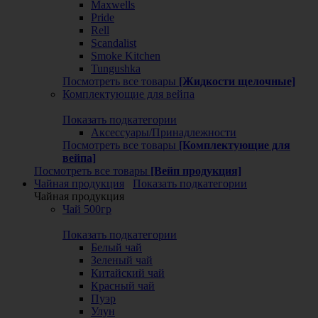
Maxwells
Pride
Rell
Scandalist
Smoke Kitchen
Tungushka
Посмотреть все товары
[Жидкости щелочные]
Комплектующие для вейпа
Показать подкатегории
Аксессуары/Принадлежности
Посмотреть все товары
[Комплектующие для
вейпа]
Посмотреть все товары
[Вейп продукция]
Чайная продукция
Показать подкатегории
Чайная продукция
Чай 500гр
Показать подкатегории
Белый чай
Зеленый чай
Китайский чай
Красный чай
Пуэр
Улун