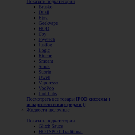
Показать подкатегории
Brusko
Duall
Ejoy
Geekvape
HQD
iJoy
Joyetech
Justfog
Logic
Rincoe
Smoant
Smok
Suorin
Uwell
Vaporesso
VooPoo
Juul Labs
Посмотреть все товары
[POD системы (
испарители и картриджи )]
Жидкости щелочные
Показать подкатегории
Glitch Sauce
HOTSPOT Traditional