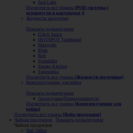
Juul Labs
Посмотреть все товары
[POD системы (
испарители и картриджи )]
Жидкости щелочные
Показать подкатегории
Glitch Sauce
HOTSPOT Traditional
Maxwells
Pride
Rell
Scandalist
Smoke Kitchen
Tungushka
Посмотреть все товары
[Жидкости щелочные]
Комплектующие для вейпа
Показать подкатегории
Аксессуары/Принадлежности
Посмотреть все товары
[Комплектующие для
вейпа]
Посмотреть все товары
[Вейп продукция]
Чайная продукция
Показать подкатегории
Чайная продукция
Чай 500гр