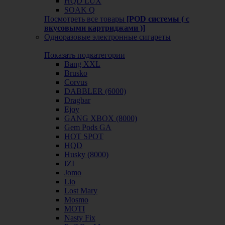
HQD LUX
SOAK Q
Посмотреть все товары
[POD системы ( с
вкусовыми картриджами )]
Одноразовые электронные сигареты
Показать подкатегории
Bang XXL
Brusko
Corvus
DABBLER (6000)
Dragbar
Ejoy
GANG XBOX (8000)
Gem Pods GA
HOT SPOT
HQD
Husky (8000)
IZI
Jomo
Lio
Lost Mary
Mosmo
MOTI
Nasty Fix