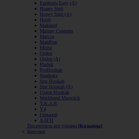
Euphoria Easy (А)
Honey Sigh
Honey Sigh (А)
Hoob
Maklaud
Mamay Customs
Marcos
MattPear
Misha
Orden
Orden (А)
Pizduk
ProHookah
Shadows
Star Hookah
Star Hookah (А)
Union Hookah
Werkbund Maverick
Y.K.A.P.
Y4
Горький
ХЛГН
Посмотреть все товары
[Кальяны]
Баночки