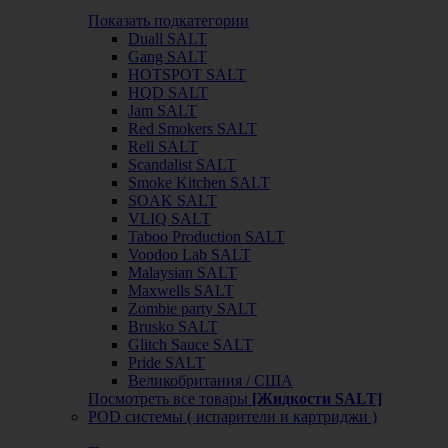
Показать подкатегории
Duall SALT
Gang SALT
HOTSPOT SALT
HQD SALT
Jam SALT
Red Smokers SALT
Rell SALT
Scandalist SALT
Smoke Kitchen SALT
SOAK SALT
VLIQ SALT
Taboo Production SALT
Voodoo Lab SALT
Malaysian SALT
Maxwells SALT
Zombie party SALT
Brusko SALT
Glitch Sauce SALT
Pride SALT
Великобритания / США
Посмотреть все товары
[Жидкости SALT]
POD системы ( испарители и картриджи )