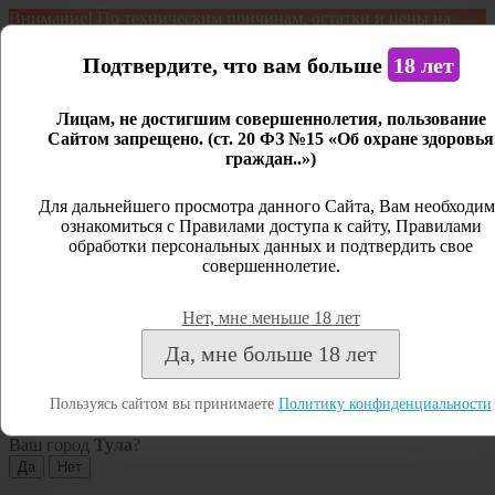
Внимание! По техническим причинам, остатки и цены на
продукцию могут отличаться с фактическим наличием. Сайт
является демонстрационным. Дистанционная продажа не
Подтвердите, что вам больше
18 лет
ведется.
Лицам, не достигшим совершеннолетия, пользование
Открыть сайдбар
Сайтом запрещено. (ст. 20 ФЗ №15 «Об охране здоровья
граждан..»)
Меню
Личный кабинет
Для дальнейшего просмотра данного Сайта, Вам необходим
ознакомиться с Правилами доступа к сайту, Правилами
Закрыть
обработки персональных данных и подтвердить свое
совершеннолетие.
Вход
Регистрация
Нет, мне меньше 18 лет
Поиск
Да, мне больше 18 лет
Посмотреть все результаты
Пользуясь сайтом вы принимаете
Политику конфиденциальности
Тула
Ваш город
Тула
?