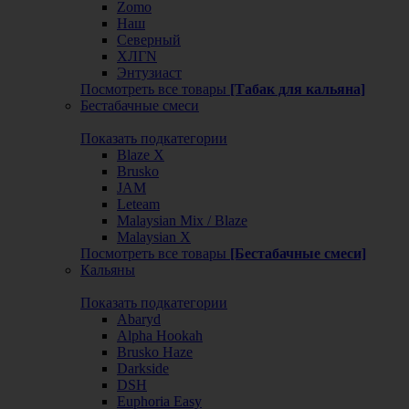
Zomo
Наш
Северный
ХЛГN
Энтузиаст
Посмотреть все товары
[Табак для кальяна]
Бестабачные смеси
Показать подкатегории
Blaze X
Brusko
JAM
Leteam
Malaysian Mix / Blaze
Malaysian X
Посмотреть все товары
[Бестабачные смеси]
Кальяны
Показать подкатегории
Abaryd
Alpha Hookah
Brusko Haze
Darkside
DSH
Euphoria Easy