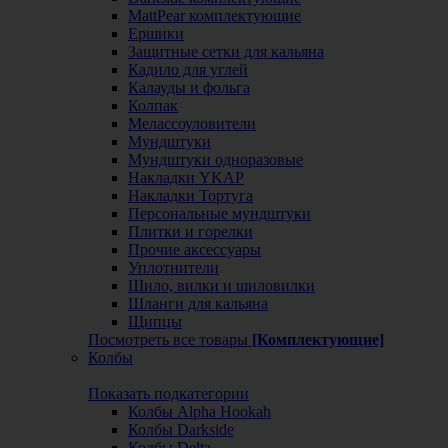
MattPear комплектующие
Ершики
Защитные сетки для кальяна
Кадило для углей
Калауды и фольга
Колпак
Мелассоуловители
Мундштуки
Мундштуки одноразовые
Накладки YKAP
Накладки Тортуга
Персональные мундштуки
Плитки и горелки
Прочие аксессуары
Уплотнители
Шило, вилки и шиловилки
Шланги для кальяна
Щипцы
Посмотреть все товары
[Комплектующие]
Колбы
Показать подкатегории
Колбы Alpha Hookah
Колбы Darkside
Колбы Delta