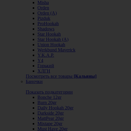
Misha
Orden
Orden (А)
Pizduk
ProHookah
Shadows
Star Hookah
Star Hookah (А)
Union Hookah
Werkbund Maverick
Y.K.A.P.
Y4
Горький
ХЛГН
Посмотреть все товары
[Кальяны]
Баночки
Показать подкатегории
Bonche 12gr
Burn 20gr
Daily Hookah 20gr
Darkside 20gr
MattPear 20gr
Mixtape 20gr
Must Have 20gr