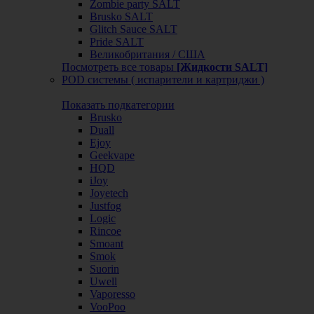
Zombie party SALT
Brusko SALT
Glitch Sauce SALT
Pride SALT
Великобритания / США
Посмотреть все товары
[Жидкости SALT]
POD системы ( испарители и картриджи )
Показать подкатегории
Brusko
Duall
Ejoy
Geekvape
HQD
iJoy
Joyetech
Justfog
Logic
Rincoe
Smoant
Smok
Suorin
Uwell
Vaporesso
VooPoo