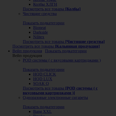
Колбы ХЛГН
Посмотреть все товары
[Колбы]
Чистящие средства
Показать подкатегории
Bioneat
Darkside
Nilitex
Посмотреть все товары
[Чистящие средства]
Посмотреть все товары
[Кальянная продукция]
Вейп продукция
Показать подкатегории
Вейп продукция
POD системы ( с вкусовыми картриджами )
Показать подкатегории
HQD CLICK
HQD LUX
SOAK Q
Посмотреть все товары
[POD системы ( с
вкусовыми картриджами )]
Одноразовые электронные сигареты
Показать подкатегории
Bang XXL