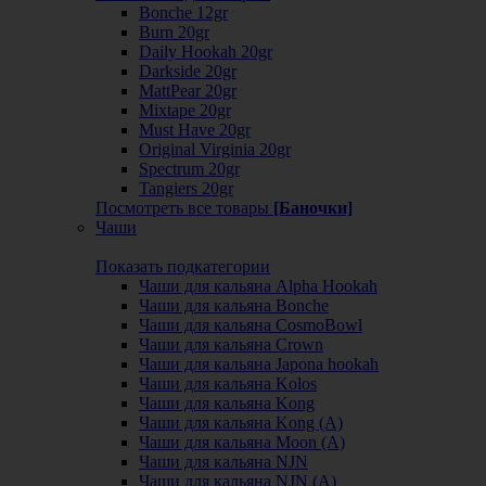
Bonche 12gr
Burn 20gr
Daily Hookah 20gr
Darkside 20gr
MattPear 20gr
Mixtape 20gr
Must Have 20gr
Original Virginia 20gr
Spectrum 20gr
Tangiers 20gr
Посмотреть все товары
[Баночки]
Чаши
Показать подкатегории
Чаши для кальяна Alpha Hookah
Чаши для кальяна Bonche
Чаши для кальяна CosmoBowl
Чаши для кальяна Crown
Чаши для кальяна Japona hookah
Чаши для кальяна Kolos
Чаши для кальяна Kong
Чаши для кальяна Kong (A)
Чаши для кальяна Moon (А)
Чаши для кальяна NJN
Чаши для кальяна NJN (А)