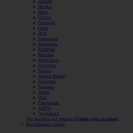
Bonche
Brusko
Burn
Crown
Darkside
Deus
Duft
Endorphin
Malaysian
MattPear
Mixtape
Must Have
Overdose
Sebero
Smoke Angels
Spectrum
Tangiers
Zomo
Наш
Северный
ХЛГN
Энтузиаст
Посмотреть все товары
[Табак для кальяна]
Бестабачные смеси