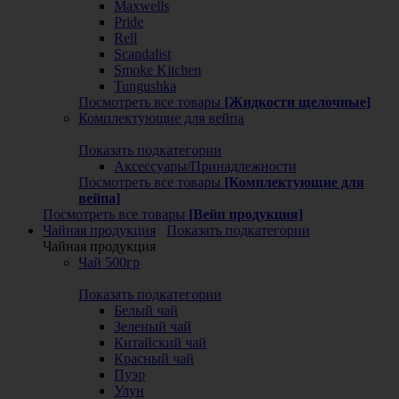
Maxwells
Pride
Rell
Scandalist
Smoke Kitchen
Tungushka
Посмотреть все товары
[Жидкости щелочные]
Комплектующие для вейпа
Показать подкатегории
Аксессуары/Принадлежности
Посмотреть все товары
[Комплектующие для
вейпа]
Посмотреть все товары
[Вейп продукция]
Чайная продукция
Показать подкатегории
Чайная продукция
Чай 500гр
Показать подкатегории
Белый чай
Зеленый чай
Китайский чай
Красный чай
Пуэр
Улун