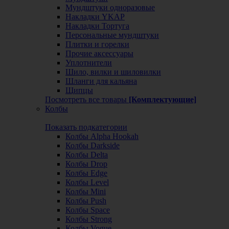
Мундштуки одноразовые
Накладки YKAP
Накладки Тортуга
Персональные мундштуки
Плитки и горелки
Прочие аксессуары
Уплотнители
Шило, вилки и шиловилки
Шланги для кальяна
Щипцы
Посмотреть все товары
[Комплектующие]
Колбы
Показать подкатегории
Колбы Alpha Hookah
Колбы Darkside
Колбы Delta
Колбы Drop
Колбы Edge
Колбы Level
Колбы Mini
Колбы Push
Колбы Space
Колбы Strong
Колбы Vogue