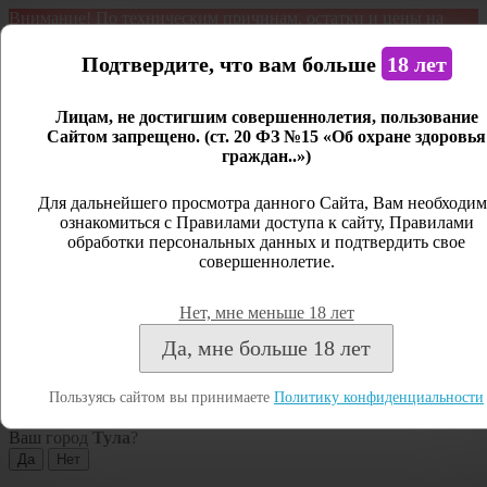
Внимание! По техническим причинам, остатки и цены на
продукцию могут отличаться с фактическим наличием. Сайт
является демонстрационным. Дистанционная продажа не
Подтвердите, что вам больше
18 лет
ведется.
Лицам, не достигшим совершеннолетия, пользование
Открыть сайдбар
Сайтом запрещено. (ст. 20 ФЗ №15 «Об охране здоровья
граждан..»)
Меню
Личный кабинет
Для дальнейшего просмотра данного Сайта, Вам необходим
ознакомиться с Правилами доступа к сайту, Правилами
Закрыть
обработки персональных данных и подтвердить свое
совершеннолетие.
Вход
Регистрация
Нет, мне меньше 18 лет
Поиск
Да, мне больше 18 лет
Посмотреть все результаты
Пользуясь сайтом вы принимаете
Политику конфиденциальности
Тула
Ваш город
Тула
?