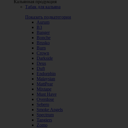
Кальянная продукция
Табак для кальяна
Показать подкатегории
Aurum
B3
Banger
Bonche
Brusko
Burn
Crown
Darkside
Deus
Duft
Endorphin
Malaysian
MattPear
Mixtape
Must Have
Overdose
Sebero
Smoke Angels
Spectrum
Tangiers
Zomo