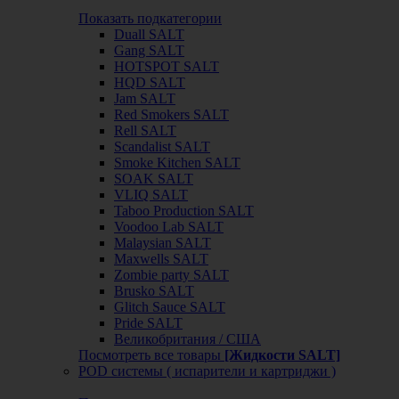
Показать подкатегории
Duall SALT
Gang SALT
HOTSPOT SALT
HQD SALT
Jam SALT
Red Smokers SALT
Rell SALT
Scandalist SALT
Smoke Kitchen SALT
SOAK SALT
VLIQ SALT
Taboo Production SALT
Voodoo Lab SALT
Malaysian SALT
Maxwells SALT
Zombie party SALT
Brusko SALT
Glitch Sauce SALT
Pride SALT
Великобритания / США
Посмотреть все товары
[Жидкости SALT]
POD системы ( испарители и картриджи )