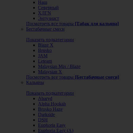
Наш
Северный
ХЛГN
Энтузиаст
Посмотреть все товары
[Табак для кальяна]
Бестабачные смеси
Показать подкатегории
Blaze X
Brusko
JAM
Leteam
Malaysian Mix / Blaze
Malaysian X
Посмотреть все товары
[Бестабачные смеси]
Кальяны
Показать подкатегории
Abaryd
Alpha Hookah
Brusko Haze
Darkside
DSH
Euphoria Easy
Euphoria Easy (А)