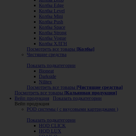
Колбы Edge
Колбы Level
Колбы Mini
Колбы Push
Колбы Space
Колбы Strong
Колбы Vogue
Колбы ХЛГН
Посмотреть все товары
[Колбы]
Чистящие средства
Показать подкатегории
Bioneat
Darkside
Nilitex
Посмотреть все товары
[Чистящие средства]
Посмотреть все товары
[Кальянная продукция]
Вейп продукция
Показать подкатегории
Вейп продукция
POD системы ( с вкусовыми картриджами )
Показать подкатегории
HQD CLICK
HQD LUX