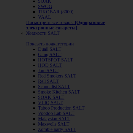
SOAK
SWOG
TIKOBAR (8000)
VAAL
Посмотреть все товары
[Одноразовые
электронные сигареты]
Жидкости SALT
Показать подкатегории
Duall SALT
Gang SALT
HOTSPOT SALT
HQD SALT
Jam SALT
Red Smokers SALT
Rell SALT
Scandalist SALT
Smoke Kitchen SALT
SOAK SALT
VLIQ SALT
Taboo Production SALT
Voodoo Lab SALT
Malaysian SALT
Maxwells SALT
Zombie party SALT