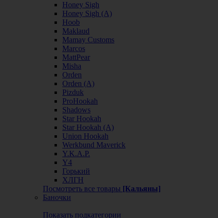
Honey Sigh
Honey Sigh (А)
Hoob
Maklaud
Mamay Customs
Marcos
MattPear
Misha
Orden
Orden (А)
Pizduk
ProHookah
Shadows
Star Hookah
Star Hookah (А)
Union Hookah
Werkbund Maverick
Y.K.A.P.
Y4
Горький
ХЛГН
Посмотреть все товары
[Кальяны]
Баночки
Показать подкатегории