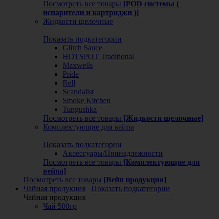
Посмотреть все товары
[POD системы (
испарители и картриджи )]
Жидкости щелочные
Показать подкатегории
Glitch Sauce
HOTSPOT Traditional
Maxwells
Pride
Rell
Scandalist
Smoke Kitchen
Tungushka
Посмотреть все товары
[Жидкости щелочные]
Комплектующие для вейпа
Показать подкатегории
Аксессуары/Принадлежности
Посмотреть все товары
[Комплектующие для
вейпа]
Посмотреть все товары
[Вейп продукция]
Чайная продукция
Показать подкатегории
Чайная продукция
Чай 500гр