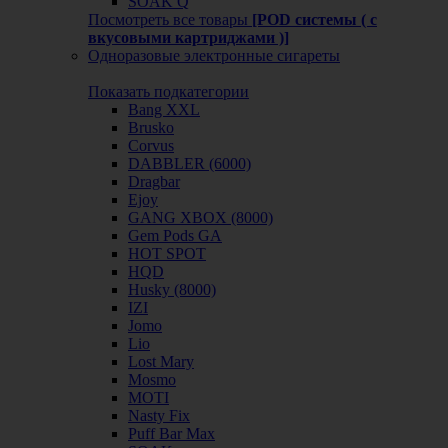
SOAK Q
Посмотреть все товары
[POD системы ( с
вкусовыми картриджами )]
Одноразовые электронные сигареты
Показать подкатегории
Bang XXL
Brusko
Corvus
DABBLER (6000)
Dragbar
Ejoy
GANG XBOX (8000)
Gem Pods GA
HOT SPOT
HQD
Husky (8000)
IZI
Jomo
Lio
Lost Mary
Mosmo
MOTI
Nasty Fix
Puff Bar Max