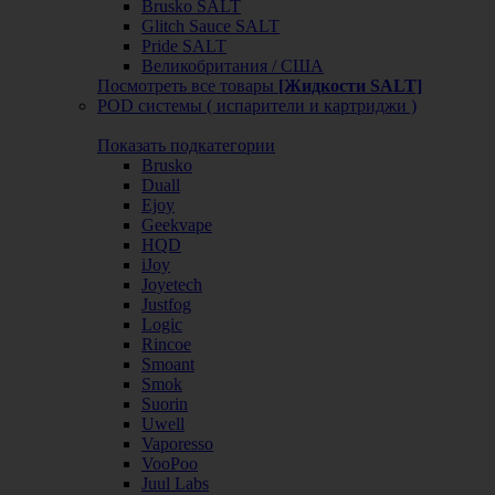
Brusko SALT
Glitch Sauce SALT
Pride SALT
Великобритания / США
Посмотреть все товары
[Жидкости SALT]
POD системы ( испарители и картриджи )
Показать подкатегории
Brusko
Duall
Ejoy
Geekvape
HQD
iJoy
Joyetech
Justfog
Logic
Rincoe
Smoant
Smok
Suorin
Uwell
Vaporesso
VooPoo
Juul Labs