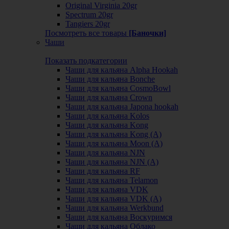
Original Virginia 20gr
Spectrum 20gr
Tangiers 20gr
Посмотреть все товары
[Баночки]
Чаши
Показать подкатегории
Чаши для кальяна Alpha Hookah
Чаши для кальяна Bonche
Чаши для кальяна CosmoBowl
Чаши для кальяна Crown
Чаши для кальяна Japona hookah
Чаши для кальяна Kolos
Чаши для кальяна Kong
Чаши для кальяна Kong (A)
Чаши для кальяна Moon (А)
Чаши для кальяна NJN
Чаши для кальяна NJN (А)
Чаши для кальяна RF
Чаши для кальяна Telamon
Чаши для кальяна VDK
Чаши для кальяна VDK (А)
Чаши для кальяна Werkbund
Чаши для кальяна Воскуримся
Чаши для кальяна Облако