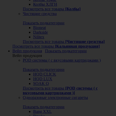
Колбы ХЛГН
Посмотреть все товары
[Колбы]
Чистящие средства
Показать подкатегории
Bioneat
Darkside
Nilitex
Посмотреть все товары
[Чистящие средства]
Посмотреть все товары
[Кальянная продукция]
Вейп продукция
Показать подкатегории
Вейп продукция
POD системы ( с вкусовыми картриджами )
Показать подкатегории
HQD CLICK
HQD LUX
SOAK Q
Посмотреть все товары
[POD системы ( с
вкусовыми картриджами )]
Одноразовые электронные сигареты
Показать подкатегории
Bang XXL