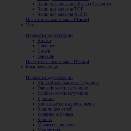
Чаши для кальяна Облако (Аладдин)
Чаши для кальяна ТОР
Чаши для кальяна ХЛГН
Посмотреть все товары
[Чаши]
Уголь
Показать подкатегории
Brusko
Cocoloco
Crown
Darkside
Посмотреть все товары
[Уголь]
Комплектующие
Показать подкатегории
Alpha Hookah комплектующие
Darkside комплектующие
MattPear комплектующие
Ершики
Защитные сетки для кальяна
Кадило для углей
Калауды и фольга
Колпак
Мелассоуловители
Мундштуки