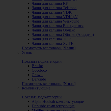
Чаши для кальяна RF
Чаши для кальяна Telamon
Чаши для кальяна VDK
Чаши для кальяна VDK (А)
Чаши для кальяна Werkbund
Чаши для кальяна Воскуримся
Чаши для кальяна Облако
Чаши для кальяна Облако (Аладдин)
Чаши для кальяна ТОР
Чаши для кальяна ХЛГН
Посмотреть все товары
[Чаши]
Уголь
Показать подкатегории
Brusko
Cocoloco
Crown
Darkside
Посмотреть все товары
[Уголь]
Комплектующие
Показать подкатегории
Alpha Hookah комплектующие
Darkside комплектующие
MattPear комплектующие