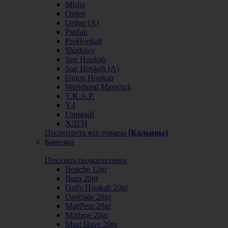
Misha
Orden
Orden (А)
Pizduk
ProHookah
Shadows
Star Hookah
Star Hookah (А)
Union Hookah
Werkbund Maverick
Y.K.A.P.
Y4
Горький
ХЛГН
Посмотреть все товары
[Кальяны]
Баночки
Показать подкатегории
Bonche 12gr
Burn 20gr
Daily Hookah 20gr
Darkside 20gr
MattPear 20gr
Mixtape 20gr
Must Have 20gr