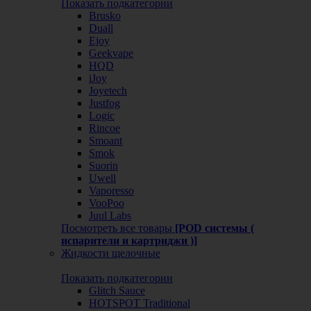
Показать подкатегории
Brusko
Duall
Ejoy
Geekvape
HQD
iJoy
Joyetech
Justfog
Logic
Rincoe
Smoant
Smok
Suorin
Uwell
Vaporesso
VooPoo
Juul Labs
Посмотреть все товары
[POD системы (
испарители и картриджи )]
Жидкости щелочные
Показать подкатегории
Glitch Sauce
HOTSPOT Traditional