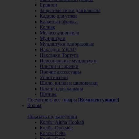
Ершики
Защитные сетки для кальяна
Кадило для углей
Калауды и фольга
Колпак
Мелассоуловители
Мундштуки
Мундштуки одноразовые
Накладки YKAP
Накладки Тортуга
Персональные мундштуки
Плитки и горелки
Прочие аксессуары
Уплотнители
Шило, вилки и шиловилки
Шланги для кальяна
Щипцы
Посмотреть все товары
[Комплектующие]
Колбы
Показать подкатегории
Колбы Alpha Hookah
Колбы Darkside
Колбы Delta
Колбы Drop