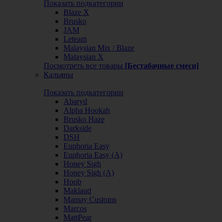
Показать подкатегории
Blaze X
Brusko
JAM
Leteam
Malaysian Mix / Blaze
Malaysian X
Посмотреть все товары
[Бестабачные смеси]
Кальяны
Показать подкатегории
Abaryd
Alpha Hookah
Brusko Haze
Darkside
DSH
Euphoria Easy
Euphoria Easy (А)
Honey Sigh
Honey Sigh (А)
Hoob
Maklaud
Mamay Customs
Marcos
MattPear