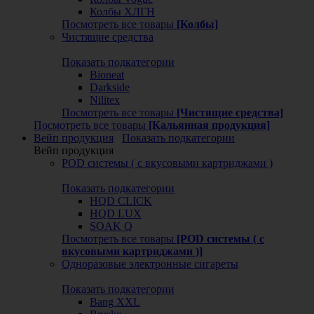
Колбы ХЛГН
Посмотреть все товары
[Колбы]
Чистящие средства
Показать подкатегории
Bioneat
Darkside
Nilitex
Посмотреть все товары
[Чистящие средства]
Посмотреть все товары
[Кальянная продукция]
Вейп продукция
Показать подкатегории
Вейп продукция
POD системы ( с вкусовыми картриджами )
Показать подкатегории
HQD CLICK
HQD LUX
SOAK Q
Посмотреть все товары
[POD системы ( с
вкусовыми картриджами )]
Одноразовые электронные сигареты
Показать подкатегории
Bang XXL