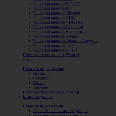
Чаши для кальяна NJN (А)
Чаши для кальяна RF
Чаши для кальяна Telamon
Чаши для кальяна VDK
Чаши для кальяна VDK (А)
Чаши для кальяна Werkbund
Чаши для кальяна Воскуримся
Чаши для кальяна Облако
Чаши для кальяна Облако (Аладдин)
Чаши для кальяна ТОР
Чаши для кальяна ХЛГН
Посмотреть все товары
[Чаши]
Уголь
Показать подкатегории
Brusko
Cocoloco
Crown
Darkside
Посмотреть все товары
[Уголь]
Комплектующие
Показать подкатегории
Alpha Hookah комплектующие
Darkside комплектующие