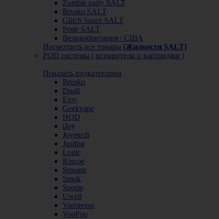
Zombie party SALT
Brusko SALT
Glitch Sauce SALT
Pride SALT
Великобритания / США
Посмотреть все товары
[Жидкости SALT]
POD системы ( испарители и картриджи )
Показать подкатегории
Brusko
Duall
Ejoy
Geekvape
HQD
iJoy
Joyetech
Justfog
Logic
Rincoe
Smoant
Smok
Suorin
Uwell
Vaporesso
VooPoo