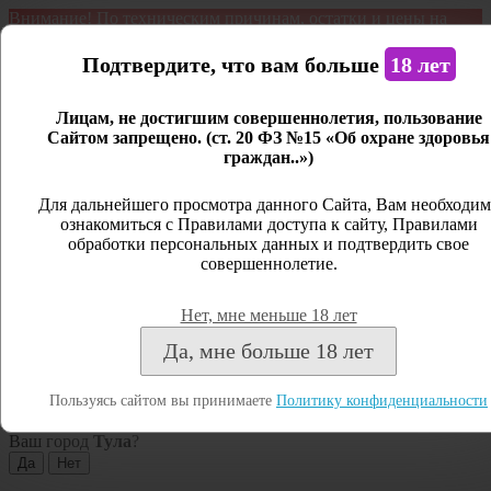
Внимание! По техническим причинам, остатки и цены на
продукцию могут отличаться с фактическим наличием. Сайт
является демонстрационным. Дистанционная продажа не
Подтвердите, что вам больше
18 лет
ведется.
Лицам, не достигшим совершеннолетия, пользование
Открыть сайдбар
Сайтом запрещено. (ст. 20 ФЗ №15 «Об охране здоровья
граждан..»)
Меню
Личный кабинет
Для дальнейшего просмотра данного Сайта, Вам необходим
ознакомиться с Правилами доступа к сайту, Правилами
Закрыть
обработки персональных данных и подтвердить свое
совершеннолетие.
Вход
Регистрация
Нет, мне меньше 18 лет
Поиск
Да, мне больше 18 лет
Посмотреть все результаты
Пользуясь сайтом вы принимаете
Политику конфиденциальности
Тула
Ваш город
Тула
?