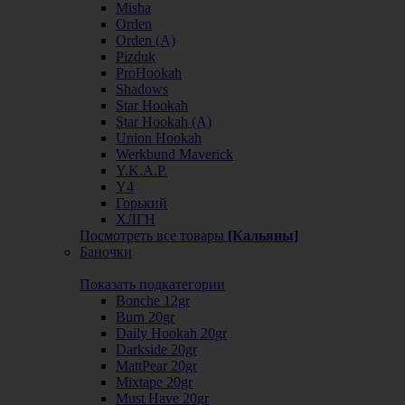
Misha
Orden
Orden (А)
Pizduk
ProHookah
Shadows
Star Hookah
Star Hookah (А)
Union Hookah
Werkbund Maverick
Y.K.A.P.
Y4
Горький
ХЛГН
Посмотреть все товары
[Кальяны]
Баночки
Показать подкатегории
Bonche 12gr
Burn 20gr
Daily Hookah 20gr
Darkside 20gr
MattPear 20gr
Mixtape 20gr
Must Have 20gr