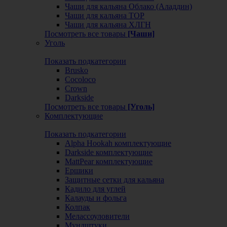
Чаши для кальяна Облако (Аладдин)
Чаши для кальяна ТОР
Чаши для кальяна ХЛГН
Посмотреть все товары
[Чаши]
Уголь
Показать подкатегории
Brusko
Cocoloco
Crown
Darkside
Посмотреть все товары
[Уголь]
Комплектующие
Показать подкатегории
Alpha Hookah комплектующие
Darkside комплектующие
MattPear комплектующие
Ершики
Защитные сетки для кальяна
Кадило для углей
Калауды и фольга
Колпак
Мелассоуловители
Мундштуки