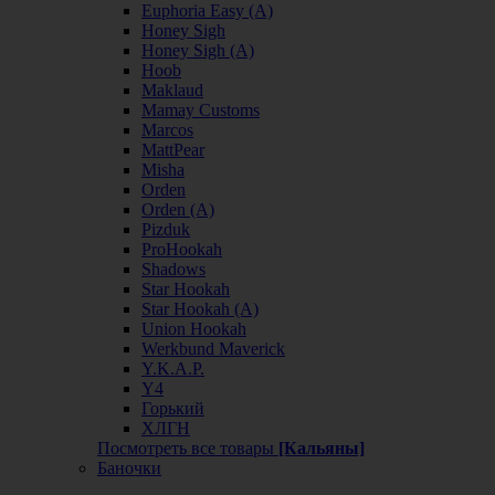
Euphoria Easy (А)
Honey Sigh
Honey Sigh (А)
Hoob
Maklaud
Mamay Customs
Marcos
MattPear
Misha
Orden
Orden (А)
Pizduk
ProHookah
Shadows
Star Hookah
Star Hookah (А)
Union Hookah
Werkbund Maverick
Y.K.A.P.
Y4
Горький
ХЛГН
Посмотреть все товары
[Кальяны]
Баночки