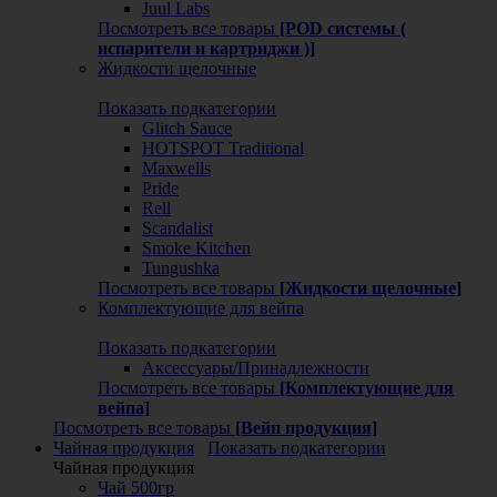
Juul Labs
Посмотреть все товары
[POD системы (
испарители и картриджи )]
Жидкости щелочные
Показать подкатегории
Glitch Sauce
HOTSPOT Traditional
Maxwells
Pride
Rell
Scandalist
Smoke Kitchen
Tungushka
Посмотреть все товары
[Жидкости щелочные]
Комплектующие для вейпа
Показать подкатегории
Аксессуары/Принадлежности
Посмотреть все товары
[Комплектующие для
вейпа]
Посмотреть все товары
[Вейп продукция]
Чайная продукция
Показать подкатегории
Чайная продукция
Чай 500гр