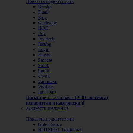
Показать подкатегории
Brusko
Duall
Ejoy
Geekvape
HQD
iJoy
Joyetech
Justfog
Logic
Rincoe
Smoant
Smok
Suorin
Uwell
Vaporesso
VooPoo
Juul Labs
Посмотреть все товары
[POD системы (
испарители и картриджи )]
Жидкости щелочные
Показать подкатегории
Glitch Sauce
HOTSPOT Traditional