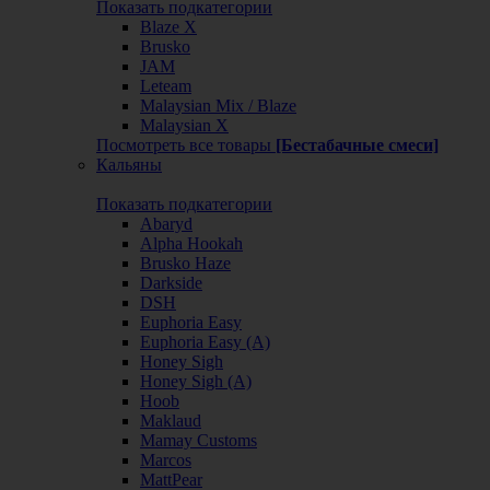
Показать подкатегории
Blaze X
Brusko
JAM
Leteam
Malaysian Mix / Blaze
Malaysian X
Посмотреть все товары
[Бестабачные смеси]
Кальяны
Показать подкатегории
Abaryd
Alpha Hookah
Brusko Haze
Darkside
DSH
Euphoria Easy
Euphoria Easy (А)
Honey Sigh
Honey Sigh (А)
Hoob
Maklaud
Mamay Customs
Marcos
MattPear