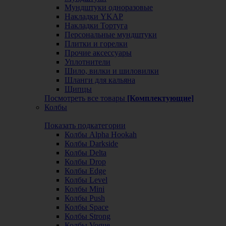
Мундштуки одноразовые
Накладки YKAP
Накладки Тортуга
Персональные мундштуки
Плитки и горелки
Прочие аксессуары
Уплотнители
Шило, вилки и шиловилки
Шланги для кальяна
Щипцы
Посмотреть все товары
[Комплектующие]
Колбы
Показать подкатегории
Колбы Alpha Hookah
Колбы Darkside
Колбы Delta
Колбы Drop
Колбы Edge
Колбы Level
Колбы Mini
Колбы Push
Колбы Space
Колбы Strong
Колбы Vogue