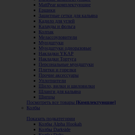
MattPear комплектующие
Ершики
Защитные сетки для кальяна
Кадило для углей
Калауды и фольга
Колпак
Мелассоуловители
Мундштуки
Мундштуки одноразовые
Накладки YKAP
Накладки Тортуга
Персональные мундштуки
Плитки и горелки
Прочие аксессуары
Уплотнители
Шило, вилки и шиловилки
Шланги для кальяна
Щипцы
Посмотреть все товары
[Комплектующие]
Колбы
Показать подкатегории
Колбы Alpha Hookah
Колбы Darkside
Колбы Delta