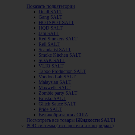
Показать подкатегории
Duall SALT
Gang SALT
HOTSPOT SALT
HQD SALT
Jam SALT
Red Smokers SALT
Rell SALT
Scandalist SALT
Smoke Kitchen SALT
SOAK SALT
VLIQ SALT
Taboo Production SALT
Voodoo Lab SALT
Malaysian SALT
Maxwells SALT
Zombie party SALT
Brusko SALT
Glitch Sauce SALT
Pride SALT
Великобритания / США
Посмотреть все товары
[Жидкости SALT]
POD системы ( испарители и картриджи )