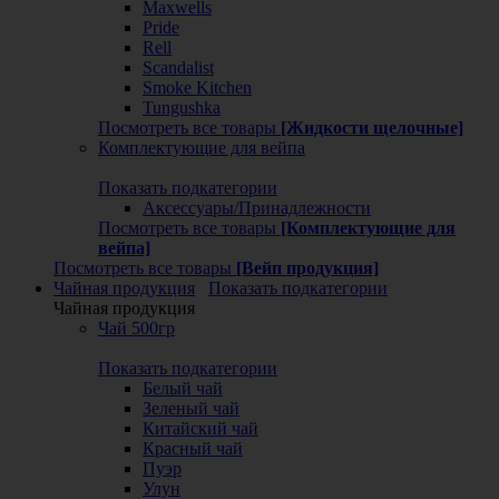
Maxwells
Pride
Rell
Scandalist
Smoke Kitchen
Tungushka
Посмотреть все товары
[Жидкости щелочные]
Комплектующие для вейпа
Показать подкатегории
Аксессуары/Принадлежности
Посмотреть все товары
[Комплектующие для
вейпа]
Посмотреть все товары
[Вейп продукция]
Чайная продукция
Показать подкатегории
Чайная продукция
Чай 500гр
Показать подкатегории
Белый чай
Зеленый чай
Китайский чай
Красный чай
Пуэр
Улун