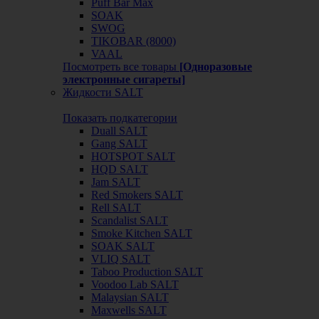
Puff Bar Max
SOAK
SWOG
TIKOBAR (8000)
VAAL
Посмотреть все товары
[Одноразовые
электронные сигареты]
Жидкости SALT
Показать подкатегории
Duall SALT
Gang SALT
HOTSPOT SALT
HQD SALT
Jam SALT
Red Smokers SALT
Rell SALT
Scandalist SALT
Smoke Kitchen SALT
SOAK SALT
VLIQ SALT
Taboo Production SALT
Voodoo Lab SALT
Malaysian SALT
Maxwells SALT