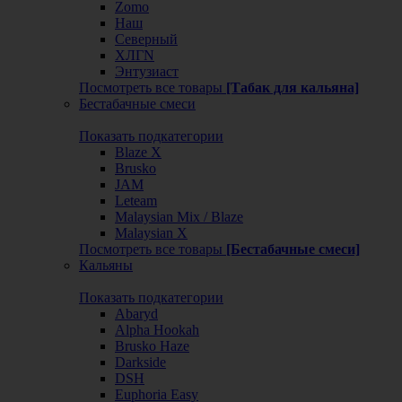
Zomo
Наш
Северный
ХЛГN
Энтузиаст
Посмотреть все товары
[Табак для кальяна]
Бестабачные смеси
Показать подкатегории
Blaze X
Brusko
JAM
Leteam
Malaysian Mix / Blaze
Malaysian X
Посмотреть все товары
[Бестабачные смеси]
Кальяны
Показать подкатегории
Abaryd
Alpha Hookah
Brusko Haze
Darkside
DSH
Euphoria Easy