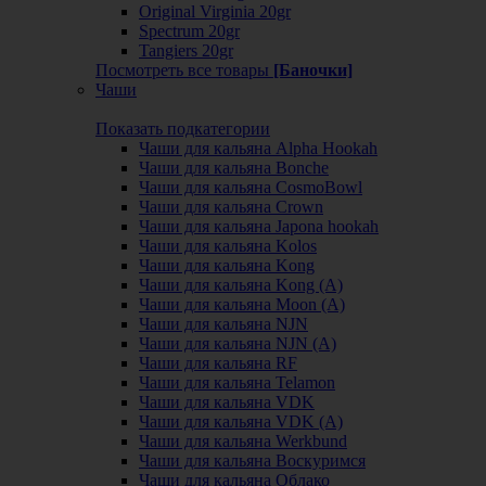
Original Virginia 20gr
Spectrum 20gr
Tangiers 20gr
Посмотреть все товары
[Баночки]
Чаши
Показать подкатегории
Чаши для кальяна Alpha Hookah
Чаши для кальяна Bonche
Чаши для кальяна CosmoBowl
Чаши для кальяна Crown
Чаши для кальяна Japona hookah
Чаши для кальяна Kolos
Чаши для кальяна Kong
Чаши для кальяна Kong (A)
Чаши для кальяна Moon (А)
Чаши для кальяна NJN
Чаши для кальяна NJN (А)
Чаши для кальяна RF
Чаши для кальяна Telamon
Чаши для кальяна VDK
Чаши для кальяна VDK (А)
Чаши для кальяна Werkbund
Чаши для кальяна Воскуримся
Чаши для кальяна Облако