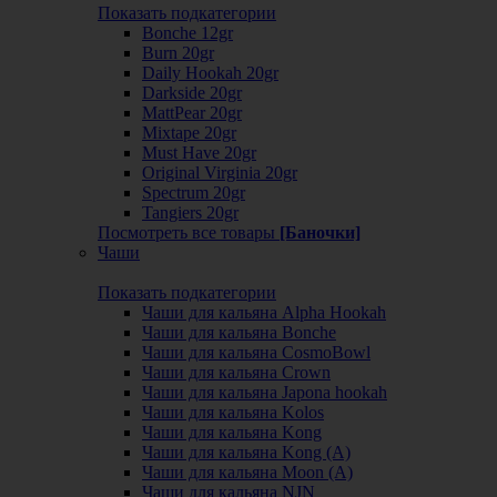
Показать подкатегории
Bonche 12gr
Burn 20gr
Daily Hookah 20gr
Darkside 20gr
MattPear 20gr
Mixtape 20gr
Must Have 20gr
Original Virginia 20gr
Spectrum 20gr
Tangiers 20gr
Посмотреть все товары
[Баночки]
Чаши
Показать подкатегории
Чаши для кальяна Alpha Hookah
Чаши для кальяна Bonche
Чаши для кальяна CosmoBowl
Чаши для кальяна Crown
Чаши для кальяна Japona hookah
Чаши для кальяна Kolos
Чаши для кальяна Kong
Чаши для кальяна Kong (A)
Чаши для кальяна Moon (А)
Чаши для кальяна NJN