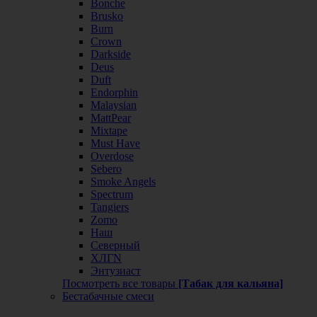
Bonche
Brusko
Burn
Crown
Darkside
Deus
Duft
Endorphin
Malaysian
MattPear
Mixtape
Must Have
Overdose
Sebero
Smoke Angels
Spectrum
Tangiers
Zomo
Наш
Северный
ХЛГN
Энтузиаст
Посмотреть все товары
[Табак для кальяна]
Бестабачные смеси