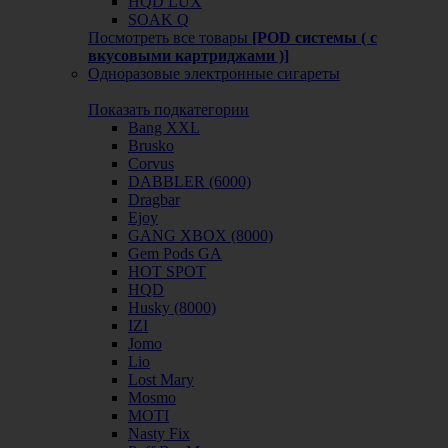
HQD LUX
SOAK Q
Посмотреть все товары
[POD системы ( с
вкусовыми картриджами )]
Одноразовые электронные сигареты
Показать подкатегории
Bang XXL
Brusko
Corvus
DABBLER (6000)
Dragbar
Ejoy
GANG XBOX (8000)
Gem Pods GA
HOT SPOT
HQD
Husky (8000)
IZI
Jomo
Lio
Lost Mary
Mosmo
MOTI
Nasty Fix