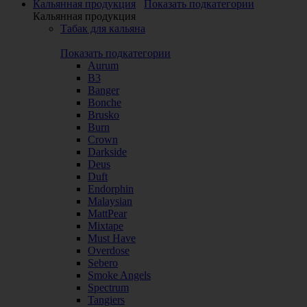
Кальянная продукция
Показать подкатегории
Кальянная продукция
Табак для кальяна
Показать подкатегории
Aurum
B3
Banger
Bonche
Brusko
Burn
Crown
Darkside
Deus
Duft
Endorphin
Malaysian
MattPear
Mixtape
Must Have
Overdose
Sebero
Smoke Angels
Spectrum
Tangiers