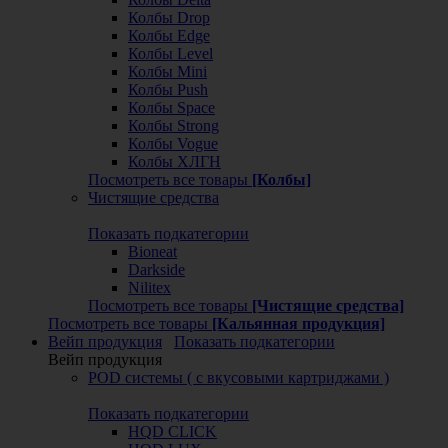
Колбы Drop
Колбы Edge
Колбы Level
Колбы Mini
Колбы Push
Колбы Space
Колбы Strong
Колбы Vogue
Колбы ХЛГН
Посмотреть все товары
[Колбы]
Чистящие средства
Показать подкатегории
Bioneat
Darkside
Nilitex
Посмотреть все товары
[Чистящие средства]
Посмотреть все товары
[Кальянная продукция]
Вейп продукция
Показать подкатегории
Вейп продукция
POD системы ( с вкусовыми картриджами )
Показать подкатегории
HQD CLICK