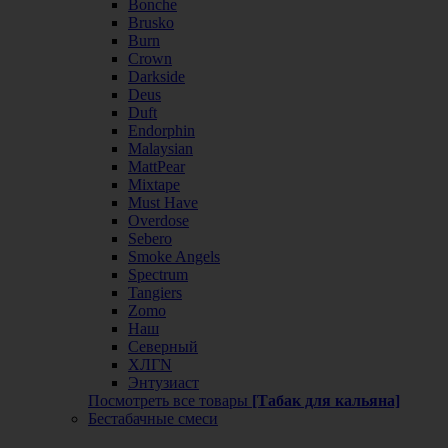
Bonche
Brusko
Burn
Crown
Darkside
Deus
Duft
Endorphin
Malaysian
MattPear
Mixtape
Must Have
Overdose
Sebero
Smoke Angels
Spectrum
Tangiers
Zomo
Наш
Северный
ХЛГN
Энтузиаст
Посмотреть все товары
[Табак для кальяна]
Бестабачные смеси