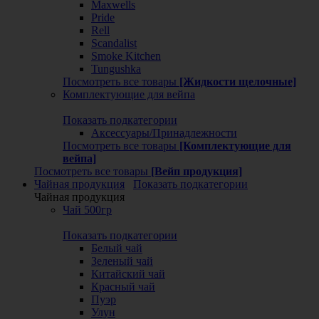
Maxwells
Pride
Rell
Scandalist
Smoke Kitchen
Tungushka
Посмотреть все товары
[Жидкости щелочные]
Комплектующие для вейпа
Показать подкатегории
Аксессуары/Принадлежности
Посмотреть все товары
[Комплектующие для
вейпа]
Посмотреть все товары
[Вейп продукция]
Чайная продукция
Показать подкатегории
Чайная продукция
Чай 500гр
Показать подкатегории
Белый чай
Зеленый чай
Китайский чай
Красный чай
Пуэр
Улун