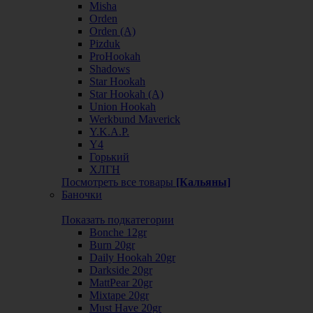
Misha
Orden
Orden (А)
Pizduk
ProHookah
Shadows
Star Hookah
Star Hookah (А)
Union Hookah
Werkbund Maverick
Y.K.A.P.
Y4
Горький
ХЛГН
Посмотреть все товары
[Кальяны]
Баночки
Показать подкатегории
Bonche 12gr
Burn 20gr
Daily Hookah 20gr
Darkside 20gr
MattPear 20gr
Mixtape 20gr
Must Have 20gr