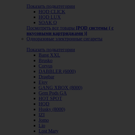
Показать подкатегории
HQD CLICK
HQD LUX
SOAK Q
Посмотреть все товары
[POD системы ( с
вкусовыми картриджами )]
Одноразовые электронные сигареты
Показать подкатегории
Bang XXL
Brusko
Corvus
DABBLER (6000)
Dragbar
Ejoy
GANG XBOX (8000)
Gem Pods GA
HOT SPOT
HQD
Husky (8000)
IZI
Jomo
Lio
Lost Mary