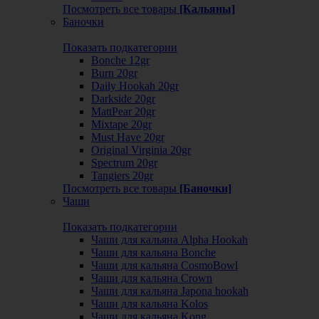
Посмотреть все товары
[Кальяны]
Баночки
Показать подкатегории
Bonche 12gr
Burn 20gr
Daily Hookah 20gr
Darkside 20gr
MattPear 20gr
Mixtape 20gr
Must Have 20gr
Original Virginia 20gr
Spectrum 20gr
Tangiers 20gr
Посмотреть все товары
[Баночки]
Чаши
Показать подкатегории
Чаши для кальяна Alpha Hookah
Чаши для кальяна Bonche
Чаши для кальяна CosmoBowl
Чаши для кальяна Crown
Чаши для кальяна Japona hookah
Чаши для кальяна Kolos
Чаши для кальяна Kong