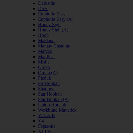
Darkside
DSH
Euphoria Easy
Euphoria Easy (А)
Honey Sigh
Honey Sigh (А)
Hoob
Maklaud
Mamay Customs
Marcos
MattPear
Misha
Orden
Orden (А)
Pizduk
ProHookah
Shadows
Star Hookah
Star Hookah (А)
Union Hookah
Werkbund Maverick
Y.K.A.P.
Y4
Горький
ХЛГН