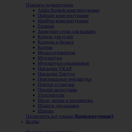
Показать подкатегории
Alpha Hookah комплектующие
Darkside комплектующие
MattPear комплектующие
Ершики
Защитные сетки для кальяна
Кадило для углей
Калауды и фольга
Колпак
Мелассоуловители
Мундштуки
Мундштуки одноразовые
Накладки YKAP
Накладки Тортуга
Персональные мундштуки
Плитки и горелки
Прочие аксессуары
Уплотнители
Шило, вилки и шиловилки
Шланги для кальяна
Щипцы
Посмотреть все товары
[Комплектующие]
Колбы