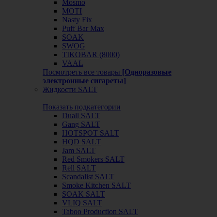
Mosmo
MOTI
Nasty Fix
Puff Bar Max
SOAK
SWOG
TIKOBAR (8000)
VAAL
Посмотреть все товары
[Одноразовые
электронные сигареты]
Жидкости SALT
Показать подкатегории
Duall SALT
Gang SALT
HOTSPOT SALT
HQD SALT
Jam SALT
Red Smokers SALT
Rell SALT
Scandalist SALT
Smoke Kitchen SALT
SOAK SALT
VLIQ SALT
Taboo Production SALT