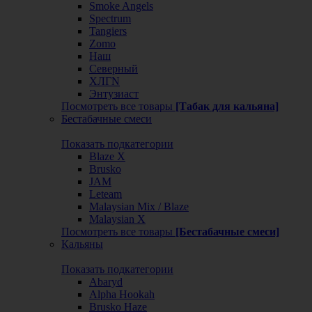
Smoke Angels
Spectrum
Tangiers
Zomo
Наш
Северный
ХЛГN
Энтузиаст
Посмотреть все товары
[Табак для кальяна]
Бестабачные смеси
Показать подкатегории
Blaze X
Brusko
JAM
Leteam
Malaysian Mix / Blaze
Malaysian X
Посмотреть все товары
[Бестабачные смеси]
Кальяны
Показать подкатегории
Abaryd
Alpha Hookah
Brusko Haze