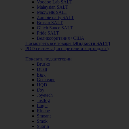
Voodoo Lab SALT
Malaysian SALT
Maxwells SALT
Zombie party SALT
Brusko SALT
Glitch Sauce SALT
Pride SALT
Великобритания / США
Посмотреть все товары
[Жидкости SALT]
POD системы ( испарители и картриджи )
Показать подкатегории
Brusko
Duall
Ejoy
Geekvape
HQD
iJoy
Joyetech
Justfog
Logic
Rincoe
Smoant
Smok
Suorin