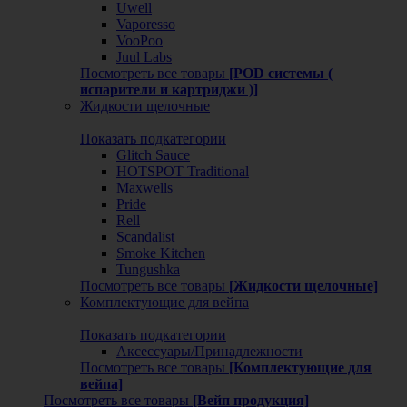
Uwell
Vaporesso
VooPoo
Juul Labs
Посмотреть все товары
[POD системы (
испарители и картриджи )]
Жидкости щелочные
Показать подкатегории
Glitch Sauce
HOTSPOT Traditional
Maxwells
Pride
Rell
Scandalist
Smoke Kitchen
Tungushka
Посмотреть все товары
[Жидкости щелочные]
Комплектующие для вейпа
Показать подкатегории
Аксессуары/Принадлежности
Посмотреть все товары
[Комплектующие для
вейпа]
Посмотреть все товары
[Вейп продукция]