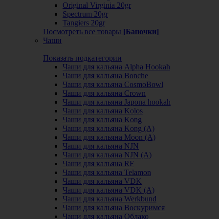
Original Virginia 20gr
Spectrum 20gr
Tangiers 20gr
Посмотреть все товары
[Баночки]
Чаши
Показать подкатегории
Чаши для кальяна Alpha Hookah
Чаши для кальяна Bonche
Чаши для кальяна CosmoBowl
Чаши для кальяна Crown
Чаши для кальяна Japona hookah
Чаши для кальяна Kolos
Чаши для кальяна Kong
Чаши для кальяна Kong (A)
Чаши для кальяна Moon (А)
Чаши для кальяна NJN
Чаши для кальяна NJN (А)
Чаши для кальяна RF
Чаши для кальяна Telamon
Чаши для кальяна VDK
Чаши для кальяна VDK (А)
Чаши для кальяна Werkbund
Чаши для кальяна Воскуримся
Чаши для кальяна Облако