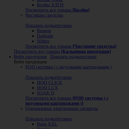
Колбы ХЛГН
Посмотреть все товары
[Колбы]
Чистящие средства
Показать подкатегории
Bioneat
Darkside
Nilitex
Посмотреть все товары
[Чистящие средства]
Посмотреть все товары
[Кальянная продукция]
Вейп продукция
Показать подкатегории
Вейп продукция
POD системы ( с вкусовыми картриджами )
Показать подкатегории
HQD CLICK
HQD LUX
SOAK Q
Посмотреть все товары
[POD системы ( с
вкусовыми картриджами )]
Одноразовые электронные сигареты
Показать подкатегории
Bang XXL