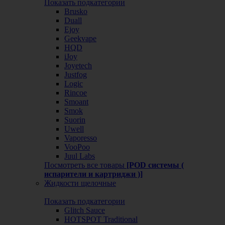
Показать подкатегории
Brusko
Duall
Ejoy
Geekvape
HQD
iJoy
Joyetech
Justfog
Logic
Rincoe
Smoant
Smok
Suorin
Uwell
Vaporesso
VooPoo
Juul Labs
Посмотреть все товары
[POD системы (
испарители и картриджи )]
Жидкости щелочные
Показать подкатегории
Glitch Sauce
HOTSPOT Traditional