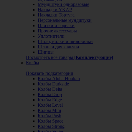
Мундштуки одноразовые
Накладки YKAP
Накладки Тортуга
Персональные мундштуки
Плитки и горелки
Прочие аксессуары
Уплотнители
Шило, вилки и шиловилки
Шланги для кальяна
Щипцы
Посмотреть все товары
[Комплектующие]
Колбы
Показать подкатегории
Колбы Alpha Hookah
Колбы Darkside
Колбы Delta
Колбы Drop
Колбы Edge
Колбы Level
Колбы Mini
Колбы Push
Колбы Space
Колбы Strong
Колбы Vogue