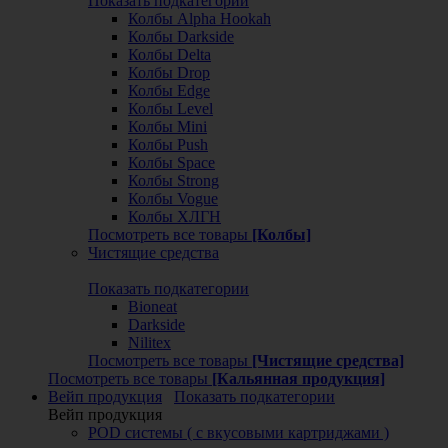
Показать подкатегории
Колбы Alpha Hookah
Колбы Darkside
Колбы Delta
Колбы Drop
Колбы Edge
Колбы Level
Колбы Mini
Колбы Push
Колбы Space
Колбы Strong
Колбы Vogue
Колбы ХЛГН
Посмотреть все товары
[Колбы]
Чистящие средства
Показать подкатегории
Bioneat
Darkside
Nilitex
Посмотреть все товары
[Чистящие средства]
Посмотреть все товары
[Кальянная продукция]
Вейп продукция
Показать подкатегории
Вейп продукция
POD системы ( с вкусовыми картриджами )