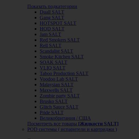
Показать подкатегории
Duall SALT
Gang SALT
HOTSPOT SALT
HQD SALT
Jam SALT
Red Smokers SALT
Rell SALT
Scandalist SALT
Smoke Kitchen SALT
SOAK SALT
VLIQ SALT
Taboo Production SALT
Voodoo Lab SALT
Malaysian SALT
Maxwells SALT
Zombie party SALT
Brusko SALT
Glitch Sauce SALT
Pride SALT
Великобритания / США
Посмотреть все товары
[Жидкости SALT]
POD системы ( испарители и картриджи )