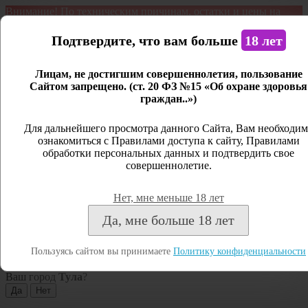
Внимание! По техническим причинам, остатки и цены на
продукцию могут отличаться с фактическим наличием. Сайт
является демонстрационным. Дистанционная продажа не
Подтвердите, что вам больше
18 лет
ведется.
Лицам, не достигшим совершеннолетия, пользование
Открыть сайдбар
Сайтом запрещено. (ст. 20 ФЗ №15 «Об охране здоровья
граждан..»)
Меню
Личный кабинет
Для дальнейшего просмотра данного Сайта, Вам необходим
ознакомиться с Правилами доступа к сайту, Правилами
Закрыть
обработки персональных данных и подтвердить свое
совершеннолетие.
Вход
Регистрация
Нет, мне меньше 18 лет
Поиск
Да, мне больше 18 лет
Посмотреть все результаты
Пользуясь сайтом вы принимаете
Политику конфиденциальности
Тула
Ваш город
Тула
?