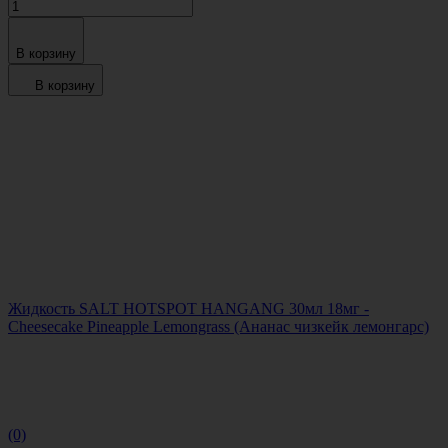
В корзину
В корзину
Жидкость SALT HOTSPOT HANGANG 30мл 18мг -
Cheesecake Pineapple Lemongrass (Ананас чизкейк лемонгарс)
(0)