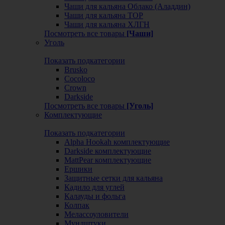
Чаши для кальяна Облако (Аладдин)
Чаши для кальяна ТОР
Чаши для кальяна ХЛГН
Посмотреть все товары
[Чаши]
Уголь
Показать подкатегории
Brusko
Cocoloco
Crown
Darkside
Посмотреть все товары
[Уголь]
Комплектующие
Показать подкатегории
Alpha Hookah комплектующие
Darkside комплектующие
MattPear комплектующие
Ершики
Защитные сетки для кальяна
Кадило для углей
Калауды и фольга
Колпак
Мелассоуловители
Мундштуки