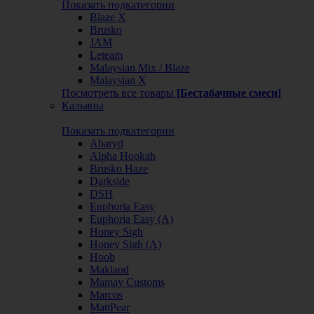
Показать подкатегории
Blaze X
Brusko
JAM
Leteam
Malaysian Mix / Blaze
Malaysian X
Посмотреть все товары
[Бестабачные смеси]
Кальяны
Показать подкатегории
Abaryd
Alpha Hookah
Brusko Haze
Darkside
DSH
Euphoria Easy
Euphoria Easy (А)
Honey Sigh
Honey Sigh (А)
Hoob
Maklaud
Mamay Customs
Marcos
MattPear