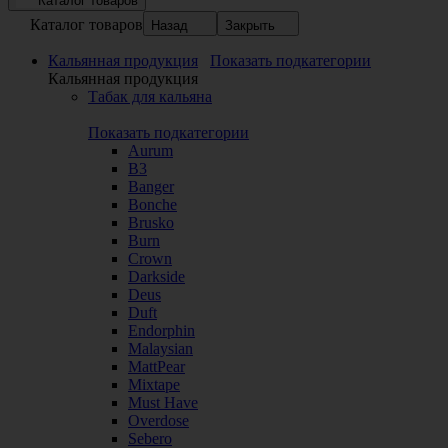
Каталог товаров
Каталог товаров
Назад
Закрыть
Кальянная продукция
Показать подкатегории
Кальянная продукция
Табак для кальяна
Показать подкатегории
Aurum
B3
Banger
Bonche
Brusko
Burn
Crown
Darkside
Deus
Duft
Endorphin
Malaysian
MattPear
Mixtape
Must Have
Overdose
Sebero