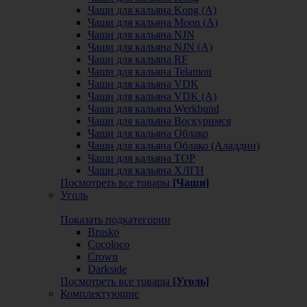
Чаши для кальяна Kong (A)
Чаши для кальяна Moon (А)
Чаши для кальяна NJN
Чаши для кальяна NJN (А)
Чаши для кальяна RF
Чаши для кальяна Telamon
Чаши для кальяна VDK
Чаши для кальяна VDK (А)
Чаши для кальяна Werkbund
Чаши для кальяна Воскуримся
Чаши для кальяна Облако
Чаши для кальяна Облако (Аладдин)
Чаши для кальяна ТОР
Чаши для кальяна ХЛГН
Посмотреть все товары
[Чаши]
Уголь
Показать подкатегории
Brusko
Cocoloco
Crown
Darkside
Посмотреть все товары
[Уголь]
Комплектующие