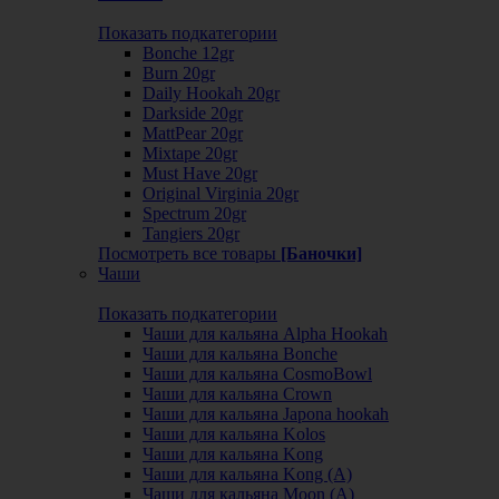
Показать подкатегории
Bonche 12gr
Burn 20gr
Daily Hookah 20gr
Darkside 20gr
MattPear 20gr
Mixtape 20gr
Must Have 20gr
Original Virginia 20gr
Spectrum 20gr
Tangiers 20gr
Посмотреть все товары
[Баночки]
Чаши
Показать подкатегории
Чаши для кальяна Alpha Hookah
Чаши для кальяна Bonche
Чаши для кальяна CosmoBowl
Чаши для кальяна Crown
Чаши для кальяна Japona hookah
Чаши для кальяна Kolos
Чаши для кальяна Kong
Чаши для кальяна Kong (A)
Чаши для кальяна Moon (А)