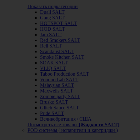
Показать подкатегории
Duall SALT
Gang SALT
HOTSPOT SALT
HQD SALT
Jam SALT
Red Smokers SALT
Rell SALT
Scandalist SALT
Smoke Kitchen SALT
SOAK SALT
VLIQ SALT
Taboo Production SALT
Voodoo Lab SALT
Malaysian SALT
Maxwells SALT
Zombie party SALT
Brusko SALT
Glitch Sauce SALT
Pride SALT
Великобритания / США
Посмотреть все товары
[Жидкости SALT]
POD системы ( испарители и картриджи )