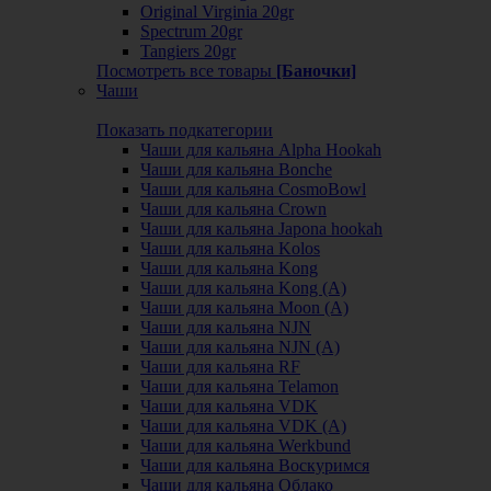
Original Virginia 20gr
Spectrum 20gr
Tangiers 20gr
Посмотреть все товары
[Баночки]
Чаши
Показать подкатегории
Чаши для кальяна Alpha Hookah
Чаши для кальяна Bonche
Чаши для кальяна CosmoBowl
Чаши для кальяна Crown
Чаши для кальяна Japona hookah
Чаши для кальяна Kolos
Чаши для кальяна Kong
Чаши для кальяна Kong (A)
Чаши для кальяна Moon (А)
Чаши для кальяна NJN
Чаши для кальяна NJN (А)
Чаши для кальяна RF
Чаши для кальяна Telamon
Чаши для кальяна VDK
Чаши для кальяна VDK (А)
Чаши для кальяна Werkbund
Чаши для кальяна Воскуримся
Чаши для кальяна Облако