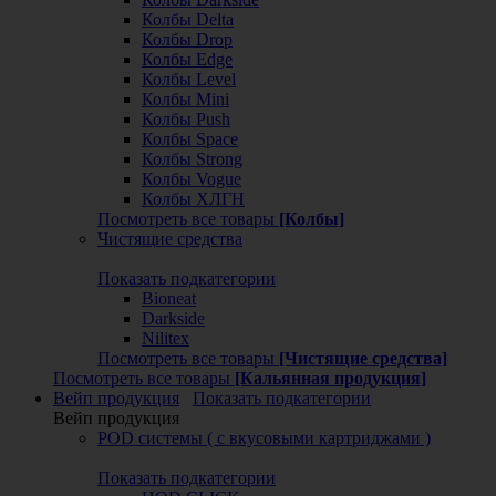
Колбы Delta
Колбы Drop
Колбы Edge
Колбы Level
Колбы Mini
Колбы Push
Колбы Space
Колбы Strong
Колбы Vogue
Колбы ХЛГН
Посмотреть все товары
[Колбы]
Чистящие средства
Показать подкатегории
Bioneat
Darkside
Nilitex
Посмотреть все товары
[Чистящие средства]
Посмотреть все товары
[Кальянная продукция]
Вейп продукция
Показать подкатегории
Вейп продукция
POD системы ( с вкусовыми картриджами )
Показать подкатегории