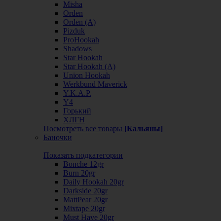
Misha
Orden
Orden (А)
Pizduk
ProHookah
Shadows
Star Hookah
Star Hookah (А)
Union Hookah
Werkbund Maverick
Y.K.A.P.
Y4
Горький
ХЛГН
Посмотреть все товары
[Кальяны]
Баночки
Показать подкатегории
Bonche 12gr
Burn 20gr
Daily Hookah 20gr
Darkside 20gr
MattPear 20gr
Mixtape 20gr
Must Have 20gr