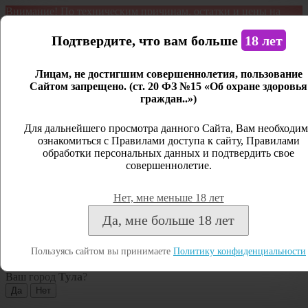
Внимание! По техническим причинам, остатки и цены на
продукцию могут отличаться с фактическим наличием. Сайт
является демонстрационным. Дистанционная продажа не
Подтвердите, что вам больше
18 лет
ведется.
Лицам, не достигшим совершеннолетия, пользование
Открыть сайдбар
Сайтом запрещено. (ст. 20 ФЗ №15 «Об охране здоровья
граждан..»)
Меню
Личный кабинет
Для дальнейшего просмотра данного Сайта, Вам необходим
ознакомиться с Правилами доступа к сайту, Правилами
Закрыть
обработки персональных данных и подтвердить свое
совершеннолетие.
Вход
Регистрация
Нет, мне меньше 18 лет
Поиск
Да, мне больше 18 лет
Посмотреть все результаты
Пользуясь сайтом вы принимаете
Политику конфиденциальности
Тула
Ваш город
Тула
?