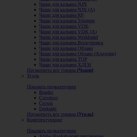
Чаши для кальяна NJN
Чаши для кальяна NJN (А)
Чаши для кальяна RF
Чаши для кальяна Telamon
Чаши для кальяна VDK
Чаши для кальяна VDK (А)
Чаши для кальяна Werkbund
Чаши для кальяна Воскуримся
Чаши для кальяна Облако
Чаши для кальяна Облако (Аладдин)
Чаши для кальяна ТОР
Чаши для кальяна ХЛГН
Посмотреть все товары
[Чаши]
Уголь
Показать подкатегории
Brusko
Cocoloco
Crown
Darkside
Посмотреть все товары
[Уголь]
Комплектующие
Показать подкатегории
Alpha Hookah комплектующие