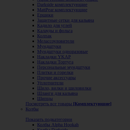
Darkside комплектующие
MattPear комплектующие
Ершики
Защитные сетки для кальяна
Кадило для углей
Калауды и фольга
Колпак
Мелассоуловители
Мундштуки
Мундштуки одноразовые
Накладки YKAP
Накладки Тортуга
Персональные мундштуки
Плитки и горелки
Прочие аксессуары
Уплотнители
Шило, вилки и шиловилки
Шланги для кальяна
Щипцы
Посмотреть все товары
[Комплектующие]
Колбы
Показать подкатегории
Колбы Alpha Hookah
Колбы Darkside