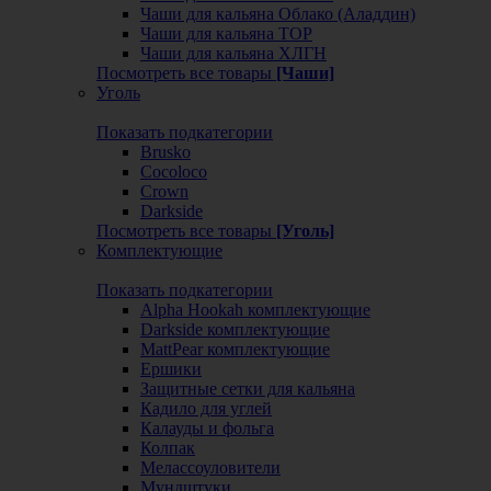
Чаши для кальяна Облако (Аладдин)
Чаши для кальяна ТОР
Чаши для кальяна ХЛГН
Посмотреть все товары
[Чаши]
Уголь
Показать подкатегории
Brusko
Cocoloco
Crown
Darkside
Посмотреть все товары
[Уголь]
Комплектующие
Показать подкатегории
Alpha Hookah комплектующие
Darkside комплектующие
MattPear комплектующие
Ершики
Защитные сетки для кальяна
Кадило для углей
Калауды и фольга
Колпак
Мелассоуловители
Мундштуки