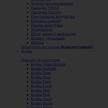
Мундштуки одноразовые
Накладки YKAP
Накладки Тортуга
Персональные мундштуки
Плитки и горелки
Прочие аксессуары
Уплотнители
Шило, вилки и шиловилки
Шланги для кальяна
Щипцы
Посмотреть все товары
[Комплектующие]
Колбы
Показать подкатегории
Колбы Alpha Hookah
Колбы Darkside
Колбы Delta
Колбы Drop
Колбы Edge
Колбы Level
Колбы Mini
Колбы Push
Колбы Space
Колбы Strong
Колбы Vogue