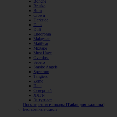
Bonche
Brusko
Burn
Crown
Darkside
Deus
Duft
Endorphin
Malaysian
MattPear
Mixtape
Must Have
Overdose
Sebero
Smoke Angels
Spectrum
Tangiers
Zomo
Наш
Северный
ХЛГN
Энтузиаст
Посмотреть все товары
[Табак для кальяна]
Бестабачные смеси