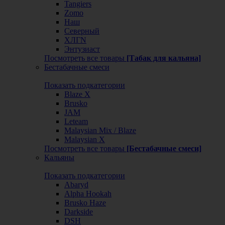
Tangiers
Zomo
Наш
Северный
ХЛГN
Энтузиаст
Посмотреть все товары
[Табак для кальяна]
Бестабачные смеси
Показать подкатегории
Blaze X
Brusko
JAM
Leteam
Malaysian Mix / Blaze
Malaysian X
Посмотреть все товары
[Бестабачные смеси]
Кальяны
Показать подкатегории
Abaryd
Alpha Hookah
Brusko Haze
Darkside
DSH