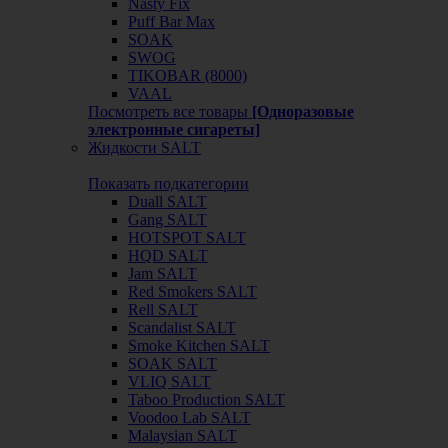
Nasty Fix
Puff Bar Max
SOAK
SWOG
TIKOBAR (8000)
VAAL
Посмотреть все товары
[Одноразовые
электронные сигареты]
Жидкости SALT
Показать подкатегории
Duall SALT
Gang SALT
HOTSPOT SALT
HQD SALT
Jam SALT
Red Smokers SALT
Rell SALT
Scandalist SALT
Smoke Kitchen SALT
SOAK SALT
VLIQ SALT
Taboo Production SALT
Voodoo Lab SALT
Malaysian SALT