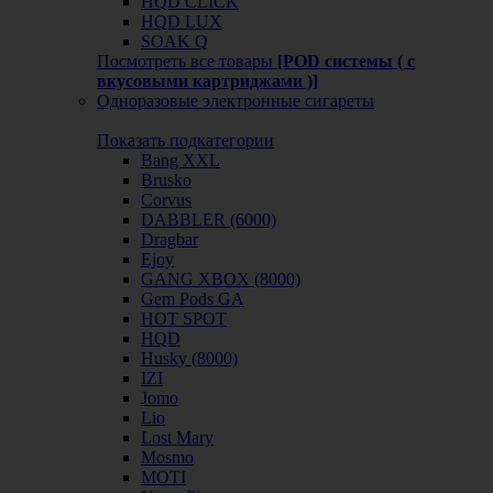
HQD CLICK
HQD LUX
SOAK Q
Посмотреть все товары
[POD системы ( с
вкусовыми картриджами )]
Одноразовые электронные сигареты
Показать подкатегории
Bang XXL
Brusko
Corvus
DABBLER (6000)
Dragbar
Ejoy
GANG XBOX (8000)
Gem Pods GA
HOT SPOT
HQD
Husky (8000)
IZI
Jomo
Lio
Lost Mary
Mosmo
MOTI