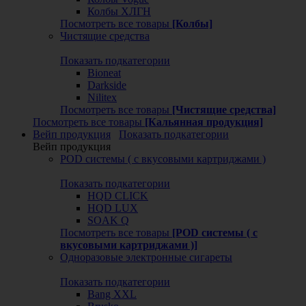
Колбы ХЛГН
Посмотреть все товары
[Колбы]
Чистящие средства
Показать подкатегории
Bioneat
Darkside
Nilitex
Посмотреть все товары
[Чистящие средства]
Посмотреть все товары
[Кальянная продукция]
Вейп продукция
Показать подкатегории
Вейп продукция
POD системы ( с вкусовыми картриджами )
Показать подкатегории
HQD CLICK
HQD LUX
SOAK Q
Посмотреть все товары
[POD системы ( с
вкусовыми картриджами )]
Одноразовые электронные сигареты
Показать подкатегории
Bang XXL