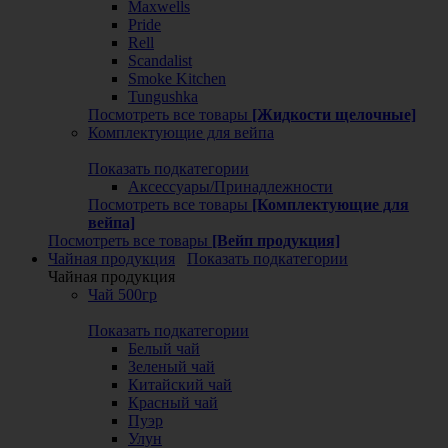
Maxwells
Pride
Rell
Scandalist
Smoke Kitchen
Tungushka
Посмотреть все товары
[Жидкости щелочные]
Комплектующие для вейпа
Показать подкатегории
Аксессуары/Принадлежности
Посмотреть все товары
[Комплектующие для
вейпа]
Посмотреть все товары
[Вейп продукция]
Чайная продукция
Показать подкатегории
Чайная продукция
Чай 500гр
Показать подкатегории
Белый чай
Зеленый чай
Китайский чай
Красный чай
Пуэр
Улун