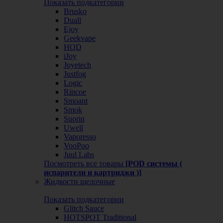
Показать подкатегории
Brusko
Duall
Ejoy
Geekvape
HQD
iJoy
Joyetech
Justfog
Logic
Rincoe
Smoant
Smok
Suorin
Uwell
Vaporesso
VooPoo
Juul Labs
Посмотреть все товары
[POD системы (
испарители и картриджи )]
Жидкости щелочные
Показать подкатегории
Glitch Sauce
HOTSPOT Traditional