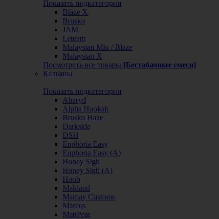
Показать подкатегории
Blaze X
Brusko
JAM
Leteam
Malaysian Mix / Blaze
Malaysian X
Посмотреть все товары
[Бестабачные смеси]
Кальяны
Показать подкатегории
Abaryd
Alpha Hookah
Brusko Haze
Darkside
DSH
Euphoria Easy
Euphoria Easy (А)
Honey Sigh
Honey Sigh (А)
Hoob
Maklaud
Mamay Customs
Marcos
MattPear