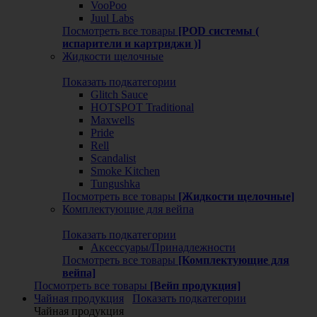
VooPoo
Juul Labs
Посмотреть все товары
[POD системы (
испарители и картриджи )]
Жидкости щелочные
Показать подкатегории
Glitch Sauce
HOTSPOT Traditional
Maxwells
Pride
Rell
Scandalist
Smoke Kitchen
Tungushka
Посмотреть все товары
[Жидкости щелочные]
Комплектующие для вейпа
Показать подкатегории
Аксессуары/Принадлежности
Посмотреть все товары
[Комплектующие для
вейпа]
Посмотреть все товары
[Вейп продукция]
Чайная продукция
Показать подкатегории
Чайная продукция