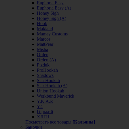
Euphoria Easy
Euphoria Easy (А)
Honey Sigh
Honey Sigh (А)
Hoob
Maklaud
Mamay Customs
Marcos
MattPear
Misha
Orden
Orden (А)
Pizduk
ProHookah
Shadows
Star Hookah
Star Hookah (А)
Union Hookah
Werkbund Maverick
Y.K.A.P.
Y4
Горький
ХЛГН
Посмотреть все товары
[Кальяны]
Баночки