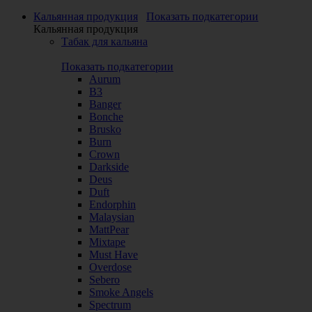
Кальянная продукция
Показать подкатегории
Кальянная продукция
Табак для кальяна
Показать подкатегории
Aurum
B3
Banger
Bonche
Brusko
Burn
Crown
Darkside
Deus
Duft
Endorphin
Malaysian
MattPear
Mixtape
Must Have
Overdose
Sebero
Smoke Angels
Spectrum