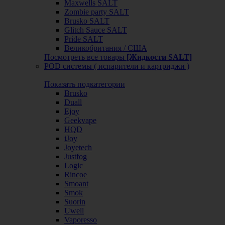
Maxwells SALT
Zombie party SALT
Brusko SALT
Glitch Sauce SALT
Pride SALT
Великобритания / США
Посмотреть все товары
[Жидкости SALT]
POD системы ( испарители и картриджи )
Показать подкатегории
Brusko
Duall
Ejoy
Geekvape
HQD
iJoy
Joyetech
Justfog
Logic
Rincoe
Smoant
Smok
Suorin
Uwell
Vaporesso