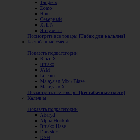
Tangiers
Zomo
Наш
Северный
ХЛГN
Энтузиаст
Посмотреть все товары
[Табак для кальяна]
Бестабачные смеси
Показать подкатегории
Blaze X
Brusko
JAM
Leteam
Malaysian Mix / Blaze
Malaysian X
Посмотреть все товары
[Бестабачные смеси]
Кальяны
Показать подкатегории
Abaryd
Alpha Hookah
Brusko Haze
Darkside
DSH