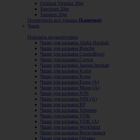
Original Virginia 20gr
Spectrum 20gr
Tangiers 20gr
Посмотреть все товары
[Баночки]
Чаши
Показать подкатегории
Чаши для кальяна Alpha Hookah
Чаши для кальяна Bonche
Чаши для кальяна CosmoBowl
Чаши для кальяна Crown
Чаши для кальяна Japona hookah
Чаши для кальяна Kolos
Чаши для кальяна Kong
Чаши для кальяна Kong (A)
Чаши для кальяна Moon (А)
Чаши для кальяна NJN
Чаши для кальяна NJN (А)
Чаши для кальяна RF
Чаши для кальяна Telamon
Чаши для кальяна VDK
Чаши для кальяна VDK (А)
Чаши для кальяна Werkbund
Чаши для кальяна Воскуримся
Чаши для кальяна Облако