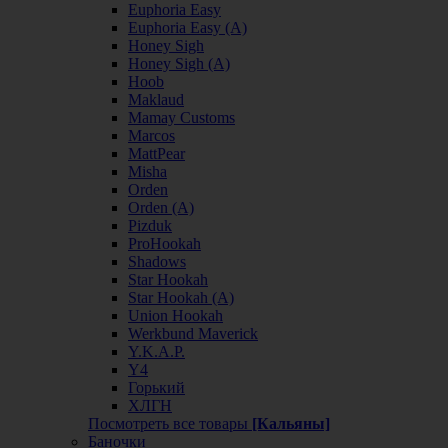
Euphoria Easy
Euphoria Easy (А)
Honey Sigh
Honey Sigh (А)
Hoob
Maklaud
Mamay Customs
Marcos
MattPear
Misha
Orden
Orden (А)
Pizduk
ProHookah
Shadows
Star Hookah
Star Hookah (А)
Union Hookah
Werkbund Maverick
Y.K.A.P.
Y4
Горький
ХЛГН
Посмотреть все товары
[Кальяны]
Баночки