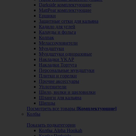
Darkside комплектующие
MattPear комплектующие
Ершики
Защитные сетки для кальяна
Кадило для углей
Калауды и фольга
Колпак
Мелассоуловители
Мундштуки
Мундштуки одноразовые
Накладки YKAP
Накладки Тортуга
Персональные мундштуки
Плитки и горелки
Прочие аксессуары
Уплотнители
Шило, вилки и шиловилки
Шланги для кальяна
Щипцы
Посмотреть все товары
[Комплектующие]
Колбы
Показать подкатегории
Колбы Alpha Hookah
Колбы Darkside