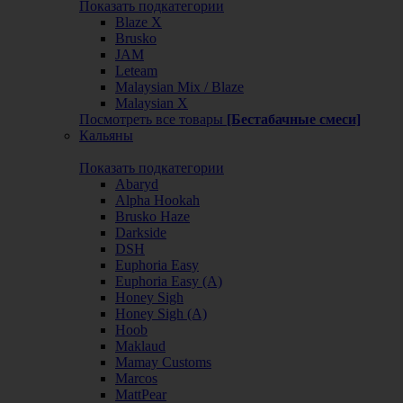
Показать подкатегории
Blaze X
Brusko
JAM
Leteam
Malaysian Mix / Blaze
Malaysian X
Посмотреть все товары
[Бестабачные смеси]
Кальяны
Показать подкатегории
Abaryd
Alpha Hookah
Brusko Haze
Darkside
DSH
Euphoria Easy
Euphoria Easy (А)
Honey Sigh
Honey Sigh (А)
Hoob
Maklaud
Mamay Customs
Marcos
MattPear