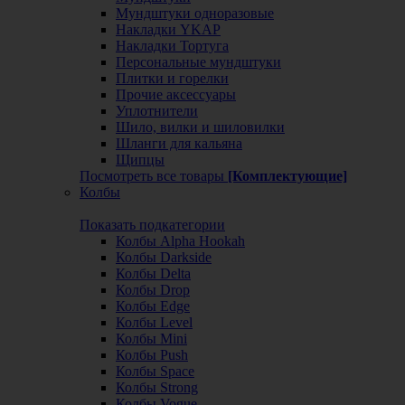
Мундштуки одноразовые
Накладки YKAP
Накладки Тортуга
Персональные мундштуки
Плитки и горелки
Прочие аксессуары
Уплотнители
Шило, вилки и шиловилки
Шланги для кальяна
Щипцы
Посмотреть все товары
[Комплектующие]
Колбы
Показать подкатегории
Колбы Alpha Hookah
Колбы Darkside
Колбы Delta
Колбы Drop
Колбы Edge
Колбы Level
Колбы Mini
Колбы Push
Колбы Space
Колбы Strong
Колбы Vogue