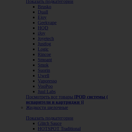
Показать подкатегории
Brusko
Duall
Ejoy
Geekvape
HQD
iJoy
Joyetech
Justfog
Logic
Rincoe
Smoant
Smok
Suorin
Uwell
Vaporesso
VooPoo
Juul Labs
Посмотреть все товары
[POD системы (
испарители и картриджи )]
Жидкости щелочные
Показать подкатегории
Glitch Sauce
HOTSPOT Traditional