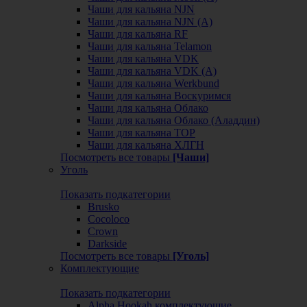
Чаши для кальяна NJN
Чаши для кальяна NJN (А)
Чаши для кальяна RF
Чаши для кальяна Telamon
Чаши для кальяна VDK
Чаши для кальяна VDK (А)
Чаши для кальяна Werkbund
Чаши для кальяна Воскуримся
Чаши для кальяна Облако
Чаши для кальяна Облако (Аладдин)
Чаши для кальяна ТОР
Чаши для кальяна ХЛГН
Посмотреть все товары
[Чаши]
Уголь
Показать подкатегории
Brusko
Cocoloco
Crown
Darkside
Посмотреть все товары
[Уголь]
Комплектующие
Показать подкатегории
Alpha Hookah комплектующие