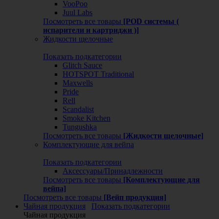
VooPoo
Juul Labs
Посмотреть все товары
[POD системы (
испарители и картриджи )]
Жидкости щелочные
Показать подкатегории
Glitch Sauce
HOTSPOT Traditional
Maxwells
Pride
Rell
Scandalist
Smoke Kitchen
Tungushka
Посмотреть все товары
[Жидкости щелочные]
Комплектующие для вейпа
Показать подкатегории
Аксессуары/Принадлежности
Посмотреть все товары
[Комплектующие для
вейпа]
Посмотреть все товары
[Вейп продукция]
Чайная продукция
Показать подкатегории
Чайная продукция