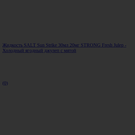
Жидкость SALT Sun Strike 30мл 20мг STRONG Fresh Julep -
Холодный ягодный джулеп с мятой
(0)