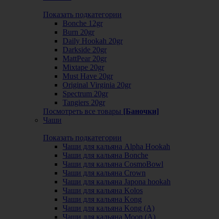
Показать подкатегории
Bonche 12gr
Burn 20gr
Daily Hookah 20gr
Darkside 20gr
MattPear 20gr
Mixtape 20gr
Must Have 20gr
Original Virginia 20gr
Spectrum 20gr
Tangiers 20gr
Посмотреть все товары
[Баночки]
Чаши
Показать подкатегории
Чаши для кальяна Alpha Hookah
Чаши для кальяна Bonche
Чаши для кальяна CosmoBowl
Чаши для кальяна Crown
Чаши для кальяна Japona hookah
Чаши для кальяна Kolos
Чаши для кальяна Kong
Чаши для кальяна Kong (A)
Чаши для кальяна Moon (А)