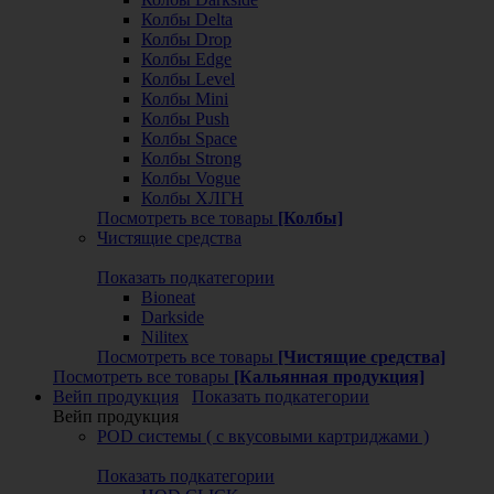
Колбы Delta
Колбы Drop
Колбы Edge
Колбы Level
Колбы Mini
Колбы Push
Колбы Space
Колбы Strong
Колбы Vogue
Колбы ХЛГН
Посмотреть все товары
[Колбы]
Чистящие средства
Показать подкатегории
Bioneat
Darkside
Nilitex
Посмотреть все товары
[Чистящие средства]
Посмотреть все товары
[Кальянная продукция]
Вейп продукция
Показать подкатегории
Вейп продукция
POD системы ( с вкусовыми картриджами )
Показать подкатегории