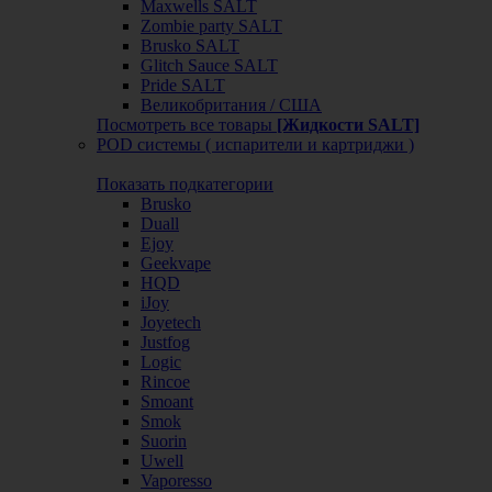
Maxwells SALT
Zombie party SALT
Brusko SALT
Glitch Sauce SALT
Pride SALT
Великобритания / США
Посмотреть все товары
[Жидкости SALT]
POD системы ( испарители и картриджи )
Показать подкатегории
Brusko
Duall
Ejoy
Geekvape
HQD
iJoy
Joyetech
Justfog
Logic
Rincoe
Smoant
Smok
Suorin
Uwell
Vaporesso