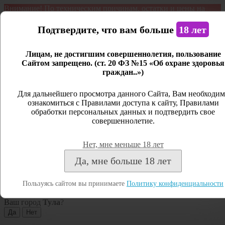
Внимание! По техническим причинам, остатки и цены на
продукцию могут отличаться с фактическим наличием. Сайт
является демонстрационным. Дистанционная продажа не
Подтвердите, что вам больше
18 лет
ведется.
Лицам, не достигшим совершеннолетия, пользование
Открыть сайдбар
Сайтом запрещено. (ст. 20 ФЗ №15 «Об охране здоровья
граждан..»)
Меню
Личный кабинет
Для дальнейшего просмотра данного Сайта, Вам необходим
ознакомиться с Правилами доступа к сайту, Правилами
Закрыть
обработки персональных данных и подтвердить свое
совершеннолетие.
Вход
Регистрация
Нет, мне меньше 18 лет
Поиск
Да, мне больше 18 лет
Посмотреть все результаты
Пользуясь сайтом вы принимаете
Политику конфиденциальности
Тула
Ваш город
Тула
?