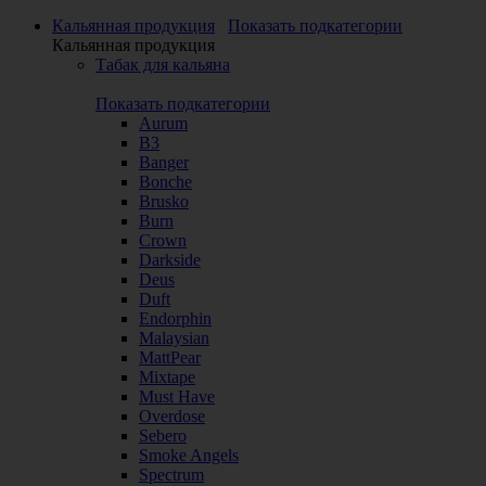
Кальянная продукция
Показать подкатегории
Кальянная продукция
Табак для кальяна
Показать подкатегории
Aurum
B3
Banger
Bonche
Brusko
Burn
Crown
Darkside
Deus
Duft
Endorphin
Malaysian
MattPear
Mixtape
Must Have
Overdose
Sebero
Smoke Angels
Spectrum