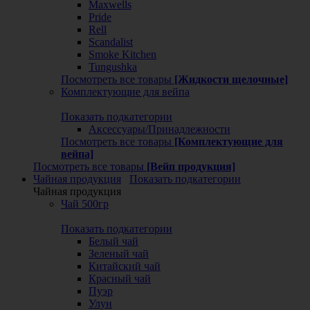
Maxwells
Pride
Rell
Scandalist
Smoke Kitchen
Tungushka
Посмотреть все товары
[Жидкости щелочные]
Комплектующие для вейпа
Показать подкатегории
Аксессуары/Принадлежности
Посмотреть все товары
[Комплектующие для
вейпа]
Посмотреть все товары
[Вейп продукция]
Чайная продукция
Показать подкатегории
Чайная продукция
Чай 500гр
Показать подкатегории
Белый чай
Зеленый чай
Китайский чай
Красный чай
Пуэр
Улун