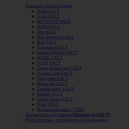
Показать подкатегории
Duall SALT
Gang SALT
HOTSPOT SALT
HQD SALT
Jam SALT
Red Smokers SALT
Rell SALT
Scandalist SALT
Smoke Kitchen SALT
SOAK SALT
VLIQ SALT
Taboo Production SALT
Voodoo Lab SALT
Malaysian SALT
Maxwells SALT
Zombie party SALT
Brusko SALT
Glitch Sauce SALT
Pride SALT
Великобритания / США
Посмотреть все товары
[Жидкости SALT]
POD системы ( испарители и картриджи )