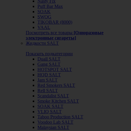
Nasty Fix
Puff Bar Max
SOAK
SWOG
TIKOBAR (8000)
VAAL
Посмотреть все товары
[Одноразовые
электронные сигареты]
Жидкости SALT
Показать подкатегории
Duall SALT
Gang SALT
HOTSPOT SALT
HQD SALT
Jam SALT
Red Smokers SALT
Rell SALT
Scandalist SALT
Smoke Kitchen SALT
SOAK SALT
VLIQ SALT
Taboo Production SALT
Voodoo Lab SALT
Malaysian SALT