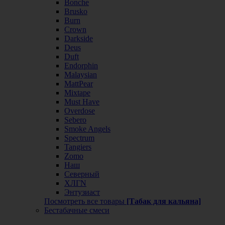
Bonche
Brusko
Burn
Crown
Darkside
Deus
Duft
Endorphin
Malaysian
MattPear
Mixtape
Must Have
Overdose
Sebero
Smoke Angels
Spectrum
Tangiers
Zomo
Наш
Северный
ХЛГN
Энтузиаст
Посмотреть все товары
[Табак для кальяна]
Бестабачные смеси