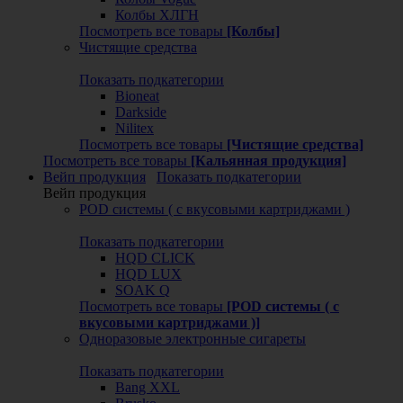
Колбы ХЛГН
Посмотреть все товары
[Колбы]
Чистящие средства
Показать подкатегории
Bioneat
Darkside
Nilitex
Посмотреть все товары
[Чистящие средства]
Посмотреть все товары
[Кальянная продукция]
Вейп продукция
Показать подкатегории
Вейп продукция
POD системы ( с вкусовыми картриджами )
Показать подкатегории
HQD CLICK
HQD LUX
SOAK Q
Посмотреть все товары
[POD системы ( с
вкусовыми картриджами )]
Одноразовые электронные сигареты
Показать подкатегории
Bang XXL