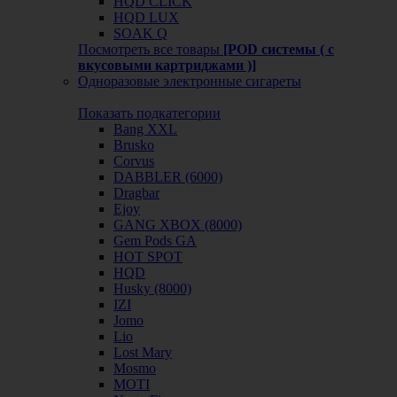
HQD CLICK
HQD LUX
SOAK Q
Посмотреть все товары
[POD системы ( с
вкусовыми картриджами )]
Одноразовые электронные сигареты
Показать подкатегории
Bang XXL
Brusko
Corvus
DABBLER (6000)
Dragbar
Ejoy
GANG XBOX (8000)
Gem Pods GA
HOT SPOT
HQD
Husky (8000)
IZI
Jomo
Lio
Lost Mary
Mosmo
MOTI