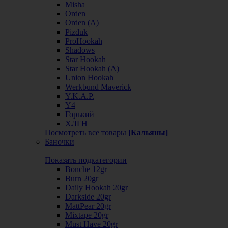
Misha
Orden
Orden (А)
Pizduk
ProHookah
Shadows
Star Hookah
Star Hookah (А)
Union Hookah
Werkbund Maverick
Y.K.A.P.
Y4
Горький
ХЛГН
Посмотреть все товары
[Кальяны]
Баночки
Показать подкатегории
Bonche 12gr
Burn 20gr
Daily Hookah 20gr
Darkside 20gr
MattPear 20gr
Mixtape 20gr
Must Have 20gr