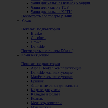
Чаши для кальяна Облако (Аладдин)
Чаши для кальяна ТОР
Чаши для кальяна ХЛГН
Посмотреть все товары
[Чаши]
Уголь
Показать подкатегории
Brusko
Cocoloco
Crown
Darkside
Посмотреть все товары
[Уголь]
Комплектующие
Показать подкатегории
Alpha Hookah комплектующие
Darkside комплектующие
MattPear комплектующие
Ершики
Защитные сетки для кальяна
Кадило для углей
Калауды и фольга
Колпак
Мелассоуловители
Мундштуки