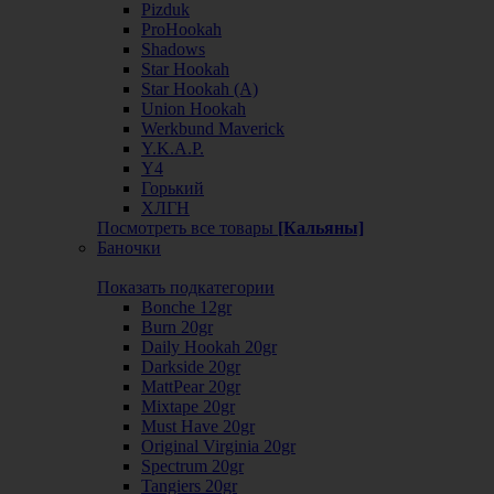
Pizduk
ProHookah
Shadows
Star Hookah
Star Hookah (А)
Union Hookah
Werkbund Maverick
Y.K.A.P.
Y4
Горький
ХЛГН
Посмотреть все товары
[Кальяны]
Баночки
Показать подкатегории
Bonche 12gr
Burn 20gr
Daily Hookah 20gr
Darkside 20gr
MattPear 20gr
Mixtape 20gr
Must Have 20gr
Original Virginia 20gr
Spectrum 20gr
Tangiers 20gr