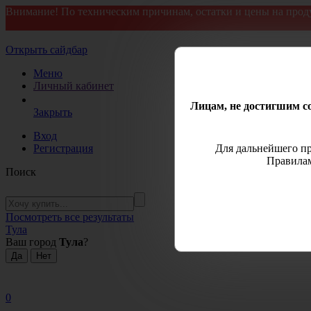
Внимание! По техническим причинам, остатки и цены на прод
Открыть сайдбар
Меню
Личный кабинет
Лицам, не достигшим со
Закрыть
Вход
Регистрация
Для дальнейшего пр
Правилам
Поиск
Посмотреть все результаты
Тула
Ваш город
Тула
?
0