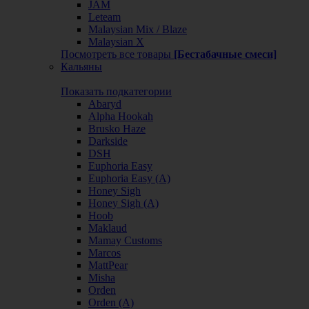
JAM
Leteam
Malaysian Mix / Blaze
Malaysian X
Посмотреть все товары
[Бестабачные смеси]
Кальяны
Показать подкатегории
Abaryd
Alpha Hookah
Brusko Haze
Darkside
DSH
Euphoria Easy
Euphoria Easy (А)
Honey Sigh
Honey Sigh (А)
Hoob
Maklaud
Mamay Customs
Marcos
MattPear
Misha
Orden
Orden (А)