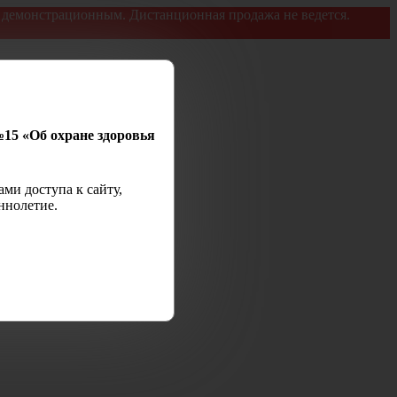
я демонстрационным. Дистанционная продажа не ведется.
№15 «Об охране здоровья
ми доступа к сайту,
ннолетие.