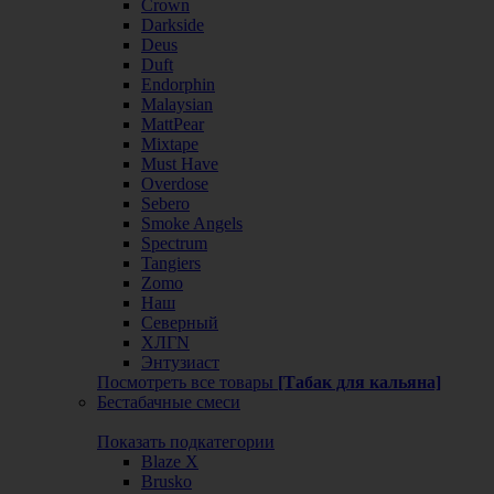
Crown
Darkside
Deus
Duft
Endorphin
Malaysian
MattPear
Mixtape
Must Have
Overdose
Sebero
Smoke Angels
Spectrum
Tangiers
Zomo
Наш
Северный
ХЛГN
Энтузиаст
Посмотреть все товары
[Табак для кальяна]
Бестабачные смеси
Показать подкатегории
Blaze X
Brusko