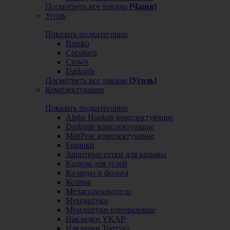
Посмотреть все товары
[Чаши]
Уголь
Показать подкатегории
Brusko
Cocoloco
Crown
Darkside
Посмотреть все товары
[Уголь]
Комплектующие
Показать подкатегории
Alpha Hookah комплектующие
Darkside комплектующие
MattPear комплектующие
Ершики
Защитные сетки для кальяна
Кадило для углей
Калауды и фольга
Колпак
Мелассоуловители
Мундштуки
Мундштуки одноразовые
Накладки YKAP
Накладки Тортуга