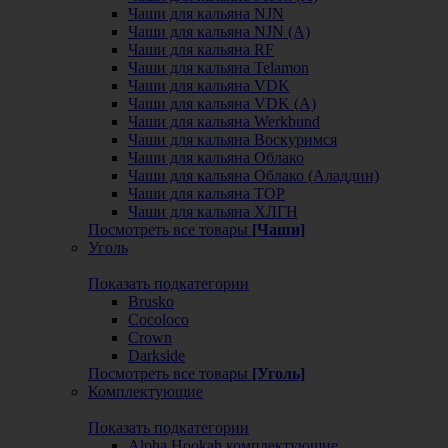
Чаши для кальяна NJN
Чаши для кальяна NJN (А)
Чаши для кальяна RF
Чаши для кальяна Telamon
Чаши для кальяна VDK
Чаши для кальяна VDK (А)
Чаши для кальяна Werkbund
Чаши для кальяна Воскуримся
Чаши для кальяна Облако
Чаши для кальяна Облако (Аладдин)
Чаши для кальяна ТОР
Чаши для кальяна ХЛГН
Посмотреть все товары
[Чаши]
Уголь
Показать подкатегории
Brusko
Cocoloco
Crown
Darkside
Посмотреть все товары
[Уголь]
Комплектующие
Показать подкатегории
Alpha Hookah комплектующие