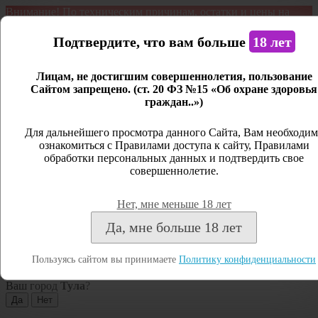
Внимание! По техническим причинам, остатки и цены на
продукцию могут отличаться с фактическим наличием. Сайт
является демонстрационным. Дистанционная продажа не
Подтвердите, что вам больше
18 лет
ведется.
Лицам, не достигшим совершеннолетия, пользование
Открыть сайдбар
Сайтом запрещено. (ст. 20 ФЗ №15 «Об охране здоровья
граждан..»)
Меню
Личный кабинет
Для дальнейшего просмотра данного Сайта, Вам необходим
ознакомиться с Правилами доступа к сайту, Правилами
Закрыть
обработки персональных данных и подтвердить свое
совершеннолетие.
Вход
Регистрация
Нет, мне меньше 18 лет
Поиск
Да, мне больше 18 лет
Посмотреть все результаты
Пользуясь сайтом вы принимаете
Политику конфиденциальности
Тула
Ваш город
Тула
?