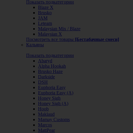
Показать подкатегории
Blaze X
Brusko
JAM
Leteam
Malaysian Mix / Blaze
Malaysian X
Посмотреть все товары
[Бестабачные смеси]
Кальяны
Показать подкатегории
Abaryd
Alpha Hookah
Brusko Haze
Darkside
DSH
Euphoria Easy
Euphoria Easy (А)
Honey Sigh
Honey Sigh (А)
Hoob
Maklaud
Mamay Customs
Marcos
MattPear