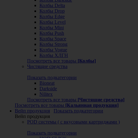
Колбы Delta
Колбы Drop
Колбы Edge
Колбы Level
Колбы Mini
Колбы Push
Колбы Space
Колбы Strong
Колбы Vogue
Колбы ХЛГН
Посмотреть все товары
[Колбы]
Чистящие средства
Показать подкатегории
Bioneat
Darkside
Nilitex
Посмотреть все товары
[Чистящие средства]
Посмотреть все товары
[Кальянная продукция]
Вейп продукция
Показать подкатегории
Вейп продукция
POD системы ( с вкусовыми картриджами )
Показать подкатегории