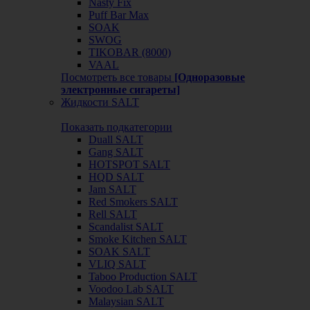
Nasty Fix
Puff Bar Max
SOAK
SWOG
TIKOBAR (8000)
VAAL
Посмотреть все товары
[Одноразовые
электронные сигареты]
Жидкости SALT
Показать подкатегории
Duall SALT
Gang SALT
HOTSPOT SALT
HQD SALT
Jam SALT
Red Smokers SALT
Rell SALT
Scandalist SALT
Smoke Kitchen SALT
SOAK SALT
VLIQ SALT
Taboo Production SALT
Voodoo Lab SALT
Malaysian SALT