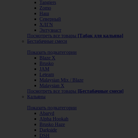
Tangiers
Zomo
Наш
Северный
ХЛГN
Энтузиаст
Посмотреть все товары
[Табак для кальяна]
Бестабачные смеси
Показать подкатегории
Blaze X
Brusko
JAM
Leteam
Malaysian Mix / Blaze
Malaysian X
Посмотреть все товары
[Бестабачные смеси]
Кальяны
Показать подкатегории
Abaryd
Alpha Hookah
Brusko Haze
Darkside
DSH