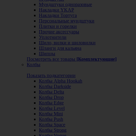
Мундштуки одноразовые
Накладки YKAP
Накладки Тортуга
Персональные мундштуки
Плитки и горелки
Прочие аксессуары
Уплотнители
Шило, вилки и шиловилки
Шланги для кальяна
Щипцы
Посмотреть все товары
[Комплектующие]
Колбы
Показать подкатегории
Колбы Alpha Hookah
Колбы Darkside
Колбы Delta
Колбы Drop
Колбы Edge
Колбы Level
Колбы Mini
Колбы Push
Колбы Space
Колбы Strong
Колбы Vogue