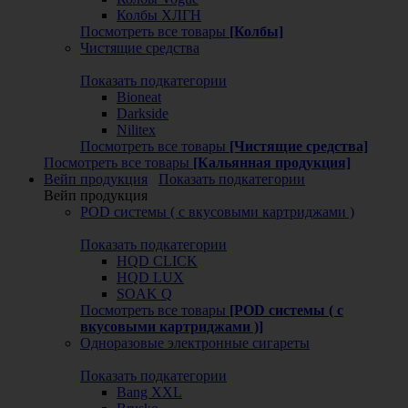
Колбы ХЛГН
Посмотреть все товары
[Колбы]
Чистящие средства
Показать подкатегории
Bioneat
Darkside
Nilitex
Посмотреть все товары
[Чистящие средства]
Посмотреть все товары
[Кальянная продукция]
Вейп продукция
Показать подкатегории
Вейп продукция
POD системы ( с вкусовыми картриджами )
Показать подкатегории
HQD CLICK
HQD LUX
SOAK Q
Посмотреть все товары
[POD системы ( с
вкусовыми картриджами )]
Одноразовые электронные сигареты
Показать подкатегории
Bang XXL