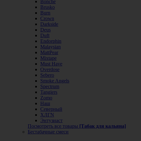
Bonche
Brusko
Burn
Crown
Darkside
Deus
Duft
Endorphin
Malaysian
MattPear
Mixtape
Must Have
Overdose
Sebero
Smoke Angels
Spectrum
Tangiers
Zomo
Наш
Северный
ХЛГN
Энтузиаст
Посмотреть все товары
[Табак для кальяна]
Бестабачные смеси