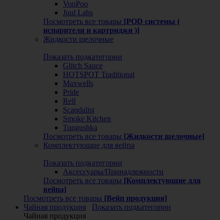
VooPoo
Juul Labs
Посмотреть все товары
[POD системы (
испарители и картриджи )]
Жидкости щелочные
Показать подкатегории
Glitch Sauce
HOTSPOT Traditional
Maxwells
Pride
Rell
Scandalist
Smoke Kitchen
Tungushka
Посмотреть все товары
[Жидкости щелочные]
Комплектующие для вейпа
Показать подкатегории
Аксессуары/Принадлежности
Посмотреть все товары
[Комплектующие для
вейпа]
Посмотреть все товары
[Вейп продукция]
Чайная продукция
Показать подкатегории
Чайная продукция