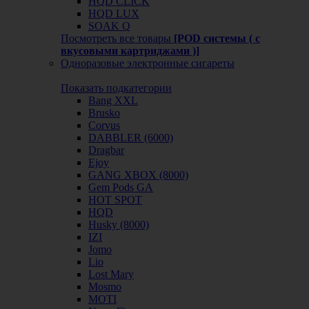
HQD CLICK
HQD LUX
SOAK Q
Посмотреть все товары
[POD системы ( с
вкусовыми картриджами )]
Одноразовые электронные сигареты
Показать подкатегории
Bang XXL
Brusko
Corvus
DABBLER (6000)
Dragbar
Ejoy
GANG XBOX (8000)
Gem Pods GA
HOT SPOT
HQD
Husky (8000)
IZI
Jomo
Lio
Lost Mary
Mosmo
MOTI