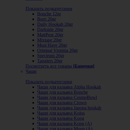
Показать подкатегории
Bonche 12gr
Burn 20gr
Daily Hookah 20gr
Darkside 20gr
MattPear 20gr
Mixtape 20gr
Must Have 20gr
Original Virginia 20gr
Spectrum 20gr
Tangiers 20gr
Посмотреть все товары
[Баночки]
Чаши
Показать подкатегории
Чаши для кальяна Alpha Hookah
Чаши для кальяна Bonche
Чаши для кальяна CosmoBowl
Чаши для кальяна Crown
Чаши для кальяна Japona hookah
Чаши для кальяна Kolos
Чаши для кальяна Kong
Чаши для кальяна Kong (A)
Чаши для кальяна Moon (А)