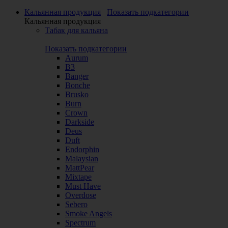
Кальянная продукция
Показать подкатегории
Кальянная продукция
Табак для кальяна
Показать подкатегории
Aurum
B3
Banger
Bonche
Brusko
Burn
Crown
Darkside
Deus
Duft
Endorphin
Malaysian
MattPear
Mixtape
Must Have
Overdose
Sebero
Smoke Angels
Spectrum