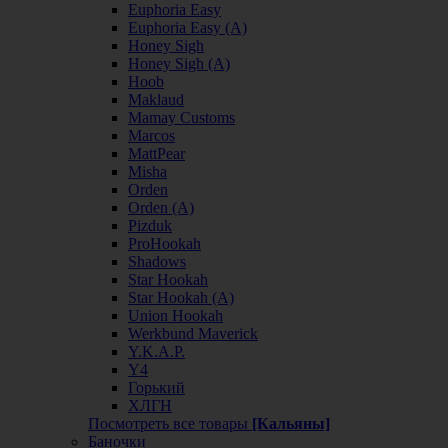
Euphoria Easy
Euphoria Easy (А)
Honey Sigh
Honey Sigh (А)
Hoob
Maklaud
Mamay Customs
Marcos
MattPear
Misha
Orden
Orden (А)
Pizduk
ProHookah
Shadows
Star Hookah
Star Hookah (А)
Union Hookah
Werkbund Maverick
Y.K.A.P.
Y4
Горький
ХЛГН
Посмотреть все товары
[Кальяны]
Баночки