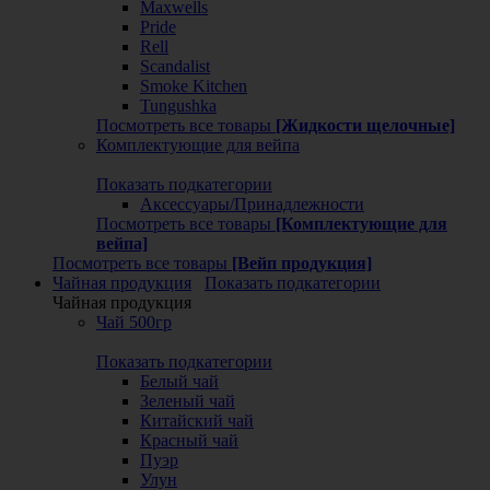
Maxwells
Pride
Rell
Scandalist
Smoke Kitchen
Tungushka
Посмотреть все товары
[Жидкости щелочные]
Комплектующие для вейпа
Показать подкатегории
Аксессуары/Принадлежности
Посмотреть все товары
[Комплектующие для
вейпа]
Посмотреть все товары
[Вейп продукция]
Чайная продукция
Показать подкатегории
Чайная продукция
Чай 500гр
Показать подкатегории
Белый чай
Зеленый чай
Китайский чай
Красный чай
Пуэр
Улун