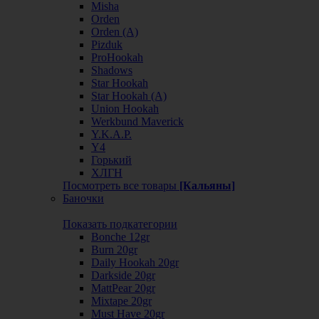
Misha
Orden
Orden (А)
Pizduk
ProHookah
Shadows
Star Hookah
Star Hookah (А)
Union Hookah
Werkbund Maverick
Y.K.A.P.
Y4
Горький
ХЛГН
Посмотреть все товары
[Кальяны]
Баночки
Показать подкатегории
Bonche 12gr
Burn 20gr
Daily Hookah 20gr
Darkside 20gr
MattPear 20gr
Mixtape 20gr
Must Have 20gr