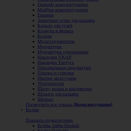
Darkside комплектующие
MattPear комплектующие
Ершики
Защитные сетки для кальяна
Кадило для углей
Калауды и фольга
Колпак
Мелассоуловители
Мундштуки
Мундштуки одноразовые
Накладки YKAP
Накладки Тортуга
Персональные мундштуки
Плитки и горелки
Прочие аксессуары
Уплотнители
Шило, вилки и шиловилки
Шланги для кальяна
Щипцы
Посмотреть все товары
[Комплектующие]
Колбы
Показать подкатегории
Колбы Alpha Hookah
Колбы Darkside