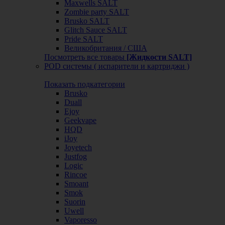
Maxwells SALT
Zombie party SALT
Brusko SALT
Glitch Sauce SALT
Pride SALT
Великобритания / США
Посмотреть все товары
[Жидкости SALT]
POD системы ( испарители и картриджи )
Показать подкатегории
Brusko
Duall
Ejoy
Geekvape
HQD
iJoy
Joyetech
Justfog
Logic
Rincoe
Smoant
Smok
Suorin
Uwell
Vaporesso