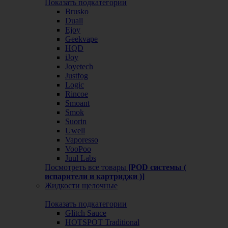
Показать подкатегории
Brusko
Duall
Ejoy
Geekvape
HQD
iJoy
Joyetech
Justfog
Logic
Rincoe
Smoant
Smok
Suorin
Uwell
Vaporesso
VooPoo
Juul Labs
Посмотреть все товары
[POD системы (
испарители и картриджи )]
Жидкости щелочные
Показать подкатегории
Glitch Sauce
HOTSPOT Traditional