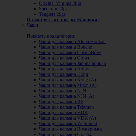
Original Virginia 20gr
Spectrum 20gr
Tangiers 20gr
Посмотреть все товары
[Баночки]
Чаши
Показать подкатегории
Чаши для кальяна Alpha Hookah
Чаши для кальяна Bonche
Чаши для кальяна CosmoBowl
Чаши для кальяна Crown
Чаши для кальяна Japona hookah
Чаши для кальяна Kolos
Чаши для кальяна Kong
Чаши для кальяна Kong (A)
Чаши для кальяна Moon (А)
Чаши для кальяна NJN
Чаши для кальяна NJN (А)
Чаши для кальяна RF
Чаши для кальяна Telamon
Чаши для кальяна VDK
Чаши для кальяна VDK (А)
Чаши для кальяна Werkbund
Чаши для кальяна Воскуримся
Чаши для кальяна Облако