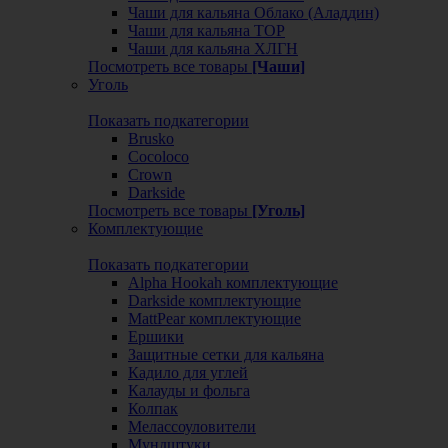
Чаши для кальяна Облако (Аладдин)
Чаши для кальяна ТОР
Чаши для кальяна ХЛГН
Посмотреть все товары
[Чаши]
Уголь
Показать подкатегории
Brusko
Cocoloco
Crown
Darkside
Посмотреть все товары
[Уголь]
Комплектующие
Показать подкатегории
Alpha Hookah комплектующие
Darkside комплектующие
MattPear комплектующие
Ершики
Защитные сетки для кальяна
Кадило для углей
Калауды и фольга
Колпак
Мелассоуловители
Мундштуки