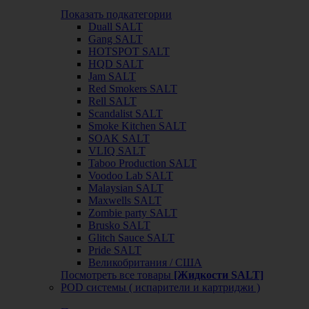
Показать подкатегории
Duall SALT
Gang SALT
HOTSPOT SALT
HQD SALT
Jam SALT
Red Smokers SALT
Rell SALT
Scandalist SALT
Smoke Kitchen SALT
SOAK SALT
VLIQ SALT
Taboo Production SALT
Voodoo Lab SALT
Malaysian SALT
Maxwells SALT
Zombie party SALT
Brusko SALT
Glitch Sauce SALT
Pride SALT
Великобритания / США
Посмотреть все товары
[Жидкости SALT]
POD системы ( испарители и картриджи )