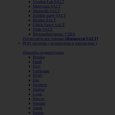
Voodoo Lab SALT
Malaysian SALT
Maxwells SALT
Zombie party SALT
Brusko SALT
Glitch Sauce SALT
Pride SALT
Великобритания / США
Посмотреть все товары
[Жидкости SALT]
POD системы ( испарители и картриджи )
Показать подкатегории
Brusko
Duall
Ejoy
Geekvape
HQD
iJoy
Joyetech
Justfog
Logic
Rincoe
Smoant
Smok
Suorin