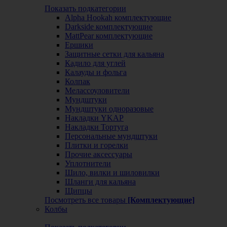
Показать подкатегории
Alpha Hookah комплектующие
Darkside комплектующие
MattPear комплектующие
Ершики
Защитные сетки для кальяна
Кадило для углей
Калауды и фольга
Колпак
Мелассоуловители
Мундштуки
Мундштуки одноразовые
Накладки YKAP
Накладки Тортуга
Персональные мундштуки
Плитки и горелки
Прочие аксессуары
Уплотнители
Шило, вилки и шиловилки
Шланги для кальяна
Щипцы
Посмотреть все товары
[Комплектующие]
Колбы