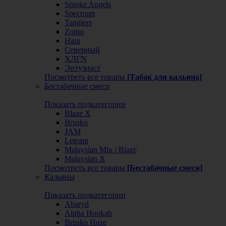
Smoke Angels
Spectrum
Tangiers
Zomo
Наш
Северный
ХЛГN
Энтузиаст
Посмотреть все товары
[Табак для кальяна]
Бестабачные смеси
Показать подкатегории
Blaze X
Brusko
JAM
Leteam
Malaysian Mix / Blaze
Malaysian X
Посмотреть все товары
[Бестабачные смеси]
Кальяны
Показать подкатегории
Abaryd
Alpha Hookah
Brusko Haze