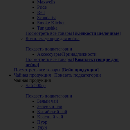
Maxwells
Pride
Rell
Scandalist
Smoke Kitchen
Tungushka
Посмотреть все товары
[Жидкости щелочные]
Комплектующие для вейпа
Показать подкатегории
Аксессуары/Принадлежности
Посмотреть все товары
[Комплектующие для
вейпа]
Посмотреть все товары
[Вейп продукция]
Чайная продукция
Показать подкатегории
Чайная продукция
Чай 500гр
Показать подкатегории
Белый чай
Зеленый чай
Китайский чай
Красный чай
Пуэр
Улун