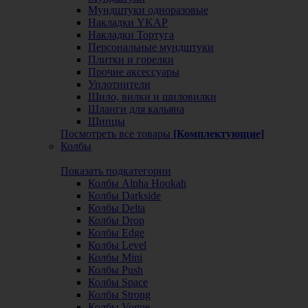
Мундштуки одноразовые
Накладки YKAP
Накладки Тортуга
Персональные мундштуки
Плитки и горелки
Прочие аксессуары
Уплотнители
Шило, вилки и шиловилки
Шланги для кальяна
Щипцы
Посмотреть все товары
[Комплектующие]
Колбы
Показать подкатегории
Колбы Alpha Hookah
Колбы Darkside
Колбы Delta
Колбы Drop
Колбы Edge
Колбы Level
Колбы Mini
Колбы Push
Колбы Space
Колбы Strong
Колбы Vogue