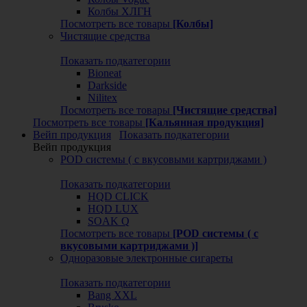
Колбы ХЛГН
Посмотреть все товары
[Колбы]
Чистящие средства
Показать подкатегории
Bioneat
Darkside
Nilitex
Посмотреть все товары
[Чистящие средства]
Посмотреть все товары
[Кальянная продукция]
Вейп продукция
Показать подкатегории
Вейп продукция
POD системы ( с вкусовыми картриджами )
Показать подкатегории
HQD CLICK
HQD LUX
SOAK Q
Посмотреть все товары
[POD системы ( с
вкусовыми картриджами )]
Одноразовые электронные сигареты
Показать подкатегории
Bang XXL