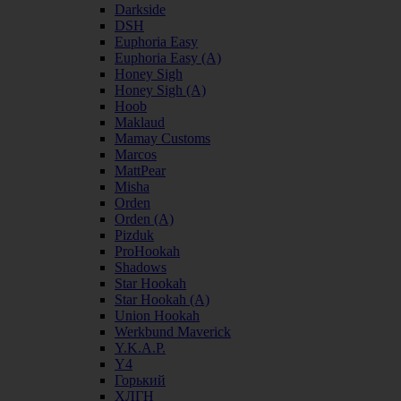
Darkside
DSH
Euphoria Easy
Euphoria Easy (А)
Honey Sigh
Honey Sigh (А)
Hoob
Maklaud
Mamay Customs
Marcos
MattPear
Misha
Orden
Orden (А)
Pizduk
ProHookah
Shadows
Star Hookah
Star Hookah (А)
Union Hookah
Werkbund Maverick
Y.K.A.P.
Y4
Горький
ХЛГН