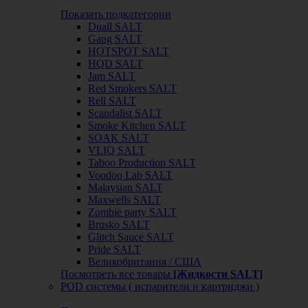
Показать подкатегории
Duall SALT
Gang SALT
HOTSPOT SALT
HQD SALT
Jam SALT
Red Smokers SALT
Rell SALT
Scandalist SALT
Smoke Kitchen SALT
SOAK SALT
VLIQ SALT
Taboo Production SALT
Voodoo Lab SALT
Malaysian SALT
Maxwells SALT
Zombie party SALT
Brusko SALT
Glitch Sauce SALT
Pride SALT
Великобритания / США
Посмотреть все товары
[Жидкости SALT]
POD системы ( испарители и картриджи )