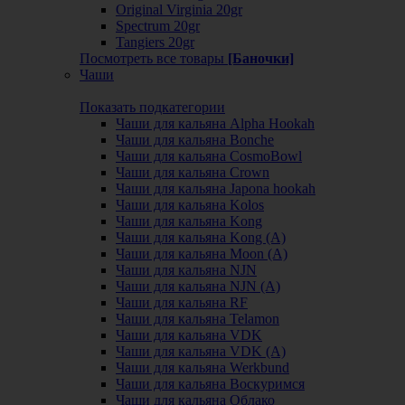
Original Virginia 20gr
Spectrum 20gr
Tangiers 20gr
Посмотреть все товары
[Баночки]
Чаши
Показать подкатегории
Чаши для кальяна Alpha Hookah
Чаши для кальяна Bonche
Чаши для кальяна CosmoBowl
Чаши для кальяна Crown
Чаши для кальяна Japona hookah
Чаши для кальяна Kolos
Чаши для кальяна Kong
Чаши для кальяна Kong (A)
Чаши для кальяна Moon (А)
Чаши для кальяна NJN
Чаши для кальяна NJN (А)
Чаши для кальяна RF
Чаши для кальяна Telamon
Чаши для кальяна VDK
Чаши для кальяна VDK (А)
Чаши для кальяна Werkbund
Чаши для кальяна Воскуримся
Чаши для кальяна Облако