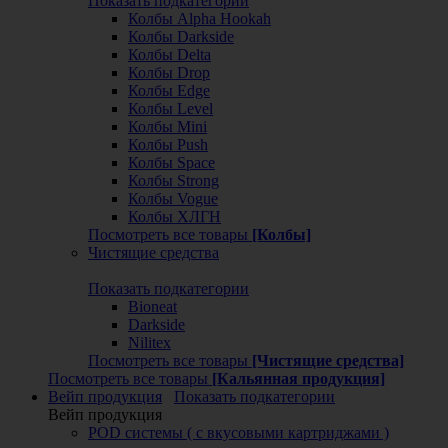
Показать подкатегории
Колбы Alpha Hookah
Колбы Darkside
Колбы Delta
Колбы Drop
Колбы Edge
Колбы Level
Колбы Mini
Колбы Push
Колбы Space
Колбы Strong
Колбы Vogue
Колбы ХЛГН
Посмотреть все товары
[Колбы]
Чистящие средства
Показать подкатегории
Bioneat
Darkside
Nilitex
Посмотреть все товары
[Чистящие средства]
Посмотреть все товары
[Кальянная продукция]
Вейп продукция
Показать подкатегории
Вейп продукция
POD системы ( с вкусовыми картриджами )