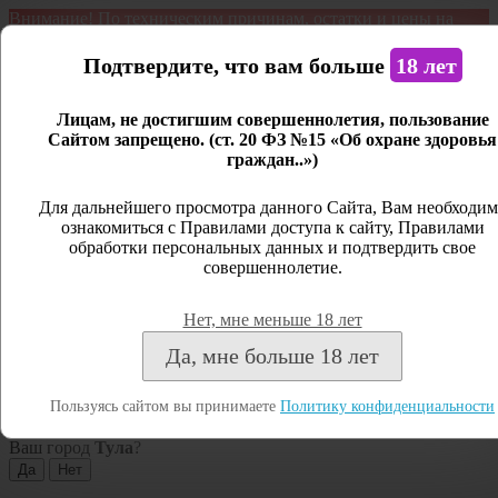
Внимание! По техническим причинам, остатки и цены на
продукцию могут отличаться с фактическим наличием. Сайт
является демонстрационным. Дистанционная продажа не
Подтвердите, что вам больше
18 лет
ведется.
Лицам, не достигшим совершеннолетия, пользование
Открыть сайдбар
Сайтом запрещено. (ст. 20 ФЗ №15 «Об охране здоровья
граждан..»)
Меню
Личный кабинет
Для дальнейшего просмотра данного Сайта, Вам необходим
ознакомиться с Правилами доступа к сайту, Правилами
Закрыть
обработки персональных данных и подтвердить свое
совершеннолетие.
Вход
Регистрация
Нет, мне меньше 18 лет
Поиск
Да, мне больше 18 лет
Посмотреть все результаты
Пользуясь сайтом вы принимаете
Политику конфиденциальности
Тула
Ваш город
Тула
?