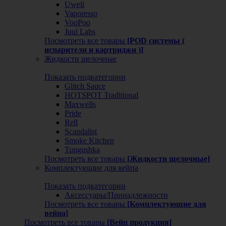
Uwell
Vaporesso
VooPoo
Juul Labs
Посмотреть все товары
[POD системы (
испарители и картриджи )]
Жидкости щелочные
Показать подкатегории
Glitch Sauce
HOTSPOT Traditional
Maxwells
Pride
Rell
Scandalist
Smoke Kitchen
Tungushka
Посмотреть все товары
[Жидкости щелочные]
Комплектующие для вейпа
Показать подкатегории
Аксессуары/Принадлежности
Посмотреть все товары
[Комплектующие для
вейпа]
Посмотреть все товары
[Вейп продукция]