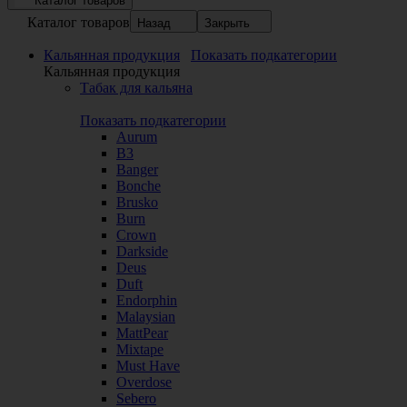
Каталог товаров
Каталог товаров
Назад
Закрыть
Кальянная продукция
Показать подкатегории
Кальянная продукция
Табак для кальяна
Показать подкатегории
Aurum
B3
Banger
Bonche
Brusko
Burn
Crown
Darkside
Deus
Duft
Endorphin
Malaysian
MattPear
Mixtape
Must Have
Overdose
Sebero