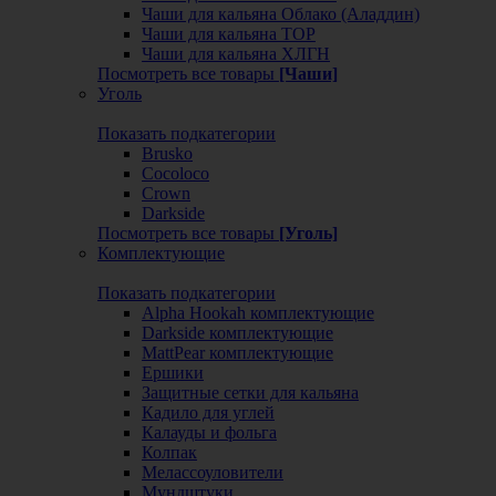
Чаши для кальяна Облако (Аладдин)
Чаши для кальяна ТОР
Чаши для кальяна ХЛГН
Посмотреть все товары
[Чаши]
Уголь
Показать подкатегории
Brusko
Cocoloco
Crown
Darkside
Посмотреть все товары
[Уголь]
Комплектующие
Показать подкатегории
Alpha Hookah комплектующие
Darkside комплектующие
MattPear комплектующие
Ершики
Защитные сетки для кальяна
Кадило для углей
Калауды и фольга
Колпак
Мелассоуловители
Мундштуки