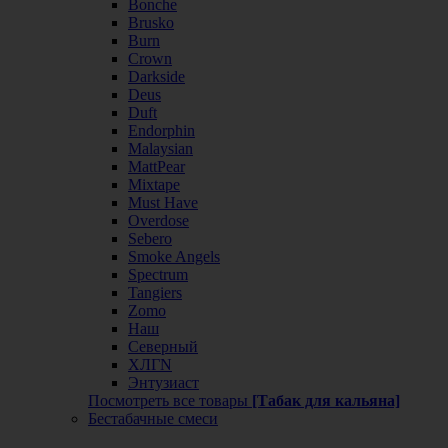
Bonche
Brusko
Burn
Crown
Darkside
Deus
Duft
Endorphin
Malaysian
MattPear
Mixtape
Must Have
Overdose
Sebero
Smoke Angels
Spectrum
Tangiers
Zomo
Наш
Северный
ХЛГN
Энтузиаст
Посмотреть все товары
[Табак для кальяна]
Бестабачные смеси