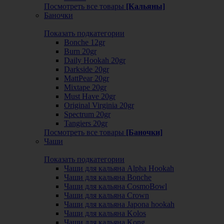
Посмотреть все товары
[Кальяны]
Баночки
Показать подкатегории
Bonche 12gr
Burn 20gr
Daily Hookah 20gr
Darkside 20gr
MattPear 20gr
Mixtape 20gr
Must Have 20gr
Original Virginia 20gr
Spectrum 20gr
Tangiers 20gr
Посмотреть все товары
[Баночки]
Чаши
Показать подкатегории
Чаши для кальяна Alpha Hookah
Чаши для кальяна Bonche
Чаши для кальяна CosmoBowl
Чаши для кальяна Crown
Чаши для кальяна Japona hookah
Чаши для кальяна Kolos
Чаши для кальяна Kong