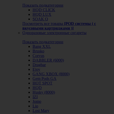
Показать подкатегории
HQD CLICK
HQD LUX
SOAK Q
Посмотреть все товары
[POD системы ( с
вкусовыми картриджами )]
Одноразовые электронные сигареты
Показать подкатегории
Bang XXL
Brusko
Corvus
DABBLER (6000)
Dragbar
Ejoy
GANG XBOX (8000)
Gem Pods GA
HOT SPOT
HQD
Husky (8000)
IZI
Jomo
Lio
Lost Mary