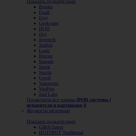
Показать подкатегории
Brusko
Duall
Ejoy
Geekvape
HQD
iJoy
Joyetech
Justfog
Logic
Rincoe
Smoant
Smok
Suorin
Uwell
Vaporesso
VooPoo
Juul Labs
Посмотреть все товары
[POD системы (
испарители и картриджи )]
Жидкости щелочные
Показать подкатегории
Glitch Sauce
HOTSPOT Traditional