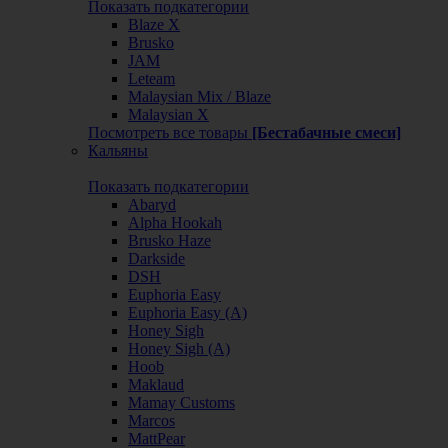
Показать подкатегории
Blaze X
Brusko
JAM
Leteam
Malaysian Mix / Blaze
Malaysian X
Посмотреть все товары
[Бестабачные смеси]
Кальяны
Показать подкатегории
Abaryd
Alpha Hookah
Brusko Haze
Darkside
DSH
Euphoria Easy
Euphoria Easy (А)
Honey Sigh
Honey Sigh (А)
Hoob
Maklaud
Mamay Customs
Marcos
MattPear