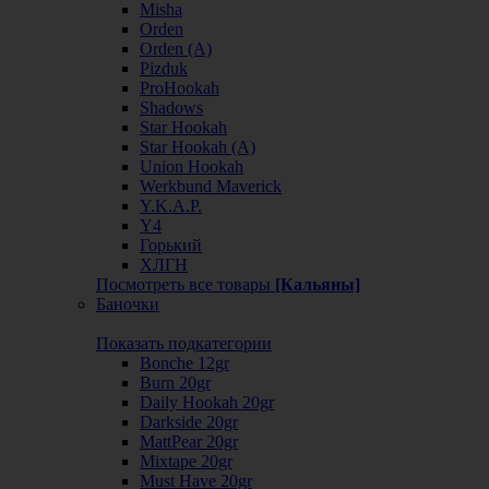
Misha
Orden
Orden (А)
Pizduk
ProHookah
Shadows
Star Hookah
Star Hookah (А)
Union Hookah
Werkbund Maverick
Y.K.A.P.
Y4
Горький
ХЛГН
Посмотреть все товары
[Кальяны]
Баночки
Показать подкатегории
Bonche 12gr
Burn 20gr
Daily Hookah 20gr
Darkside 20gr
MattPear 20gr
Mixtape 20gr
Must Have 20gr