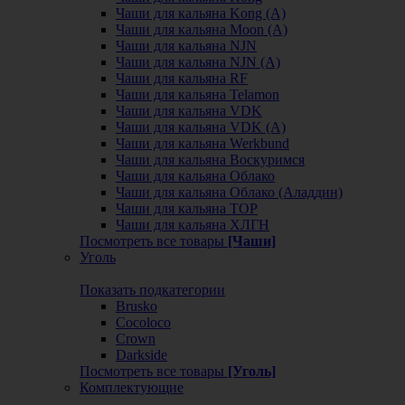
Чаши для кальяна Kong (A)
Чаши для кальяна Moon (А)
Чаши для кальяна NJN
Чаши для кальяна NJN (А)
Чаши для кальяна RF
Чаши для кальяна Telamon
Чаши для кальяна VDK
Чаши для кальяна VDK (А)
Чаши для кальяна Werkbund
Чаши для кальяна Воскуримся
Чаши для кальяна Облако
Чаши для кальяна Облако (Аладдин)
Чаши для кальяна ТОР
Чаши для кальяна ХЛГН
Посмотреть все товары
[Чаши]
Уголь
Показать подкатегории
Brusko
Cocoloco
Crown
Darkside
Посмотреть все товары
[Уголь]
Комплектующие