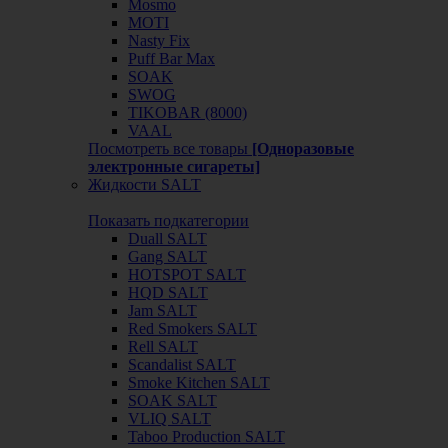
Mosmo
MOTI
Nasty Fix
Puff Bar Max
SOAK
SWOG
TIKOBAR (8000)
VAAL
Посмотреть все товары
[Одноразовые
электронные сигареты]
Жидкости SALT
Показать подкатегории
Duall SALT
Gang SALT
HOTSPOT SALT
HQD SALT
Jam SALT
Red Smokers SALT
Rell SALT
Scandalist SALT
Smoke Kitchen SALT
SOAK SALT
VLIQ SALT
Taboo Production SALT