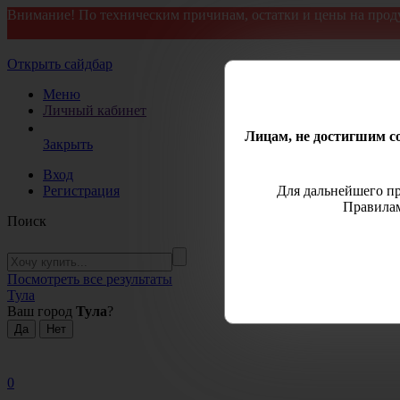
Внимание! По техническим причинам, остатки и цены на прод
Открыть сайдбар
Меню
Личный кабинет
Лицам, не достигшим со
Закрыть
Вход
Регистрация
Для дальнейшего пр
Правилам
Поиск
Посмотреть все результаты
Тула
Ваш город
Тула
?
0