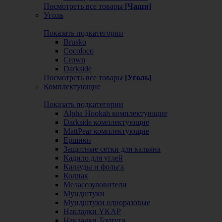
Посмотреть все товары
[Чаши]
Уголь
Показать подкатегории
Brusko
Cocoloco
Crown
Darkside
Посмотреть все товары
[Уголь]
Комплектующие
Показать подкатегории
Alpha Hookah комплектующие
Darkside комплектующие
MattPear комплектующие
Ершики
Защитные сетки для кальяна
Кадило для углей
Калауды и фольга
Колпак
Мелассоуловители
Мундштуки
Мундштуки одноразовые
Накладки YKAP
Накладки Тортуга