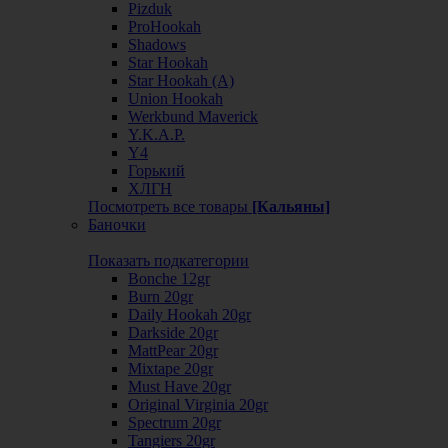
Pizduk
ProHookah
Shadows
Star Hookah
Star Hookah (А)
Union Hookah
Werkbund Maverick
Y.K.A.P.
Y4
Горький
ХЛГН
Посмотреть все товары
[Кальяны]
Баночки
Показать подкатегории
Bonche 12gr
Burn 20gr
Daily Hookah 20gr
Darkside 20gr
MattPear 20gr
Mixtape 20gr
Must Have 20gr
Original Virginia 20gr
Spectrum 20gr
Tangiers 20gr