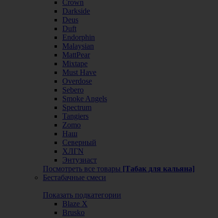
Crown
Darkside
Deus
Duft
Endorphin
Malaysian
MattPear
Mixtape
Must Have
Overdose
Sebero
Smoke Angels
Spectrum
Tangiers
Zomo
Наш
Северный
ХЛГN
Энтузиаст
Посмотреть все товары
[Табак для кальяна]
Бестабачные смеси
Показать подкатегории
Blaze X
Brusko