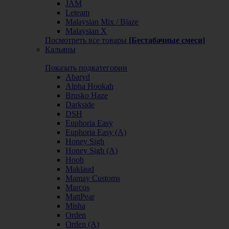
JAM
Leteam
Malaysian Mix / Blaze
Malaysian X
Посмотреть все товары
[Бестабачные смеси]
Кальяны
Показать подкатегории
Abaryd
Alpha Hookah
Brusko Haze
Darkside
DSH
Euphoria Easy
Euphoria Easy (А)
Honey Sigh
Honey Sigh (А)
Hoob
Maklaud
Mamay Customs
Marcos
MattPear
Misha
Orden
Orden (А)