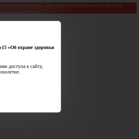
я демонстрационным. Дистанционная продажа не ведется.
№15 «Об охране здоровья
ми доступа к сайту,
ннолетие.