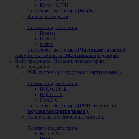
Колбы ХЛГН
Посмотреть все товары
[Колбы]
Чистящие средства
Показать подкатегории
Bioneat
Darkside
Nilitex
Посмотреть все товары
[Чистящие средства]
Посмотреть все товары
[Кальянная продукция]
Вейп продукция
Показать подкатегории
Вейп продукция
POD системы ( с вкусовыми картриджами )
Показать подкатегории
HQD CLICK
HQD LUX
SOAK Q
Посмотреть все товары
[POD системы ( с
вкусовыми картриджами )]
Одноразовые электронные сигареты
Показать подкатегории
Bang XXL