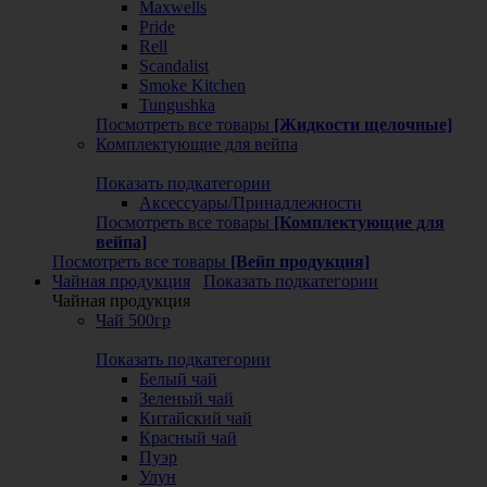
Maxwells
Pride
Rell
Scandalist
Smoke Kitchen
Tungushka
Посмотреть все товары
[Жидкости щелочные]
Комплектующие для вейпа
Показать подкатегории
Аксессуары/Принадлежности
Посмотреть все товары
[Комплектующие для
вейпа]
Посмотреть все товары
[Вейп продукция]
Чайная продукция
Показать подкатегории
Чайная продукция
Чай 500гр
Показать подкатегории
Белый чай
Зеленый чай
Китайский чай
Красный чай
Пуэр
Улун