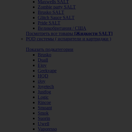
Maxwells SALT
Zombie party SALT
Brusko SALT
Glitch Sauce SALT
Pride SALT
Великобритания / США
Посмотреть все товары
[Жидкости SALT]
POD системы ( испарители и картриджи )
Показать подкатегории
Brusko
Duall
Ejoy
Geekvape
HQD
iJoy
Joyetech
Justfog
Logic
Rincoe
Smoant
Smok
Suorin
Uwell
Vaporesso