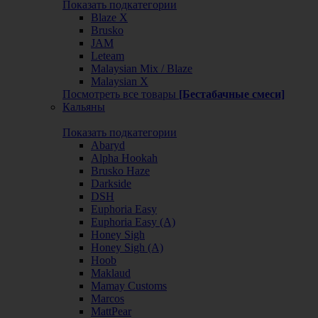
Показать подкатегории
Blaze X
Brusko
JAM
Leteam
Malaysian Mix / Blaze
Malaysian X
Посмотреть все товары
[Бестабачные смеси]
Кальяны
Показать подкатегории
Abaryd
Alpha Hookah
Brusko Haze
Darkside
DSH
Euphoria Easy
Euphoria Easy (А)
Honey Sigh
Honey Sigh (А)
Hoob
Maklaud
Mamay Customs
Marcos
MattPear