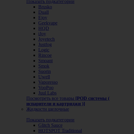
Показать подкатегории
Brusko
Duall
Ejoy
Geekvape
HQD
iJoy
Joyetech
Justfog
Logic
Rincoe
Smoant
Smok
Suorin
Uwell
Vaporesso
VooPoo
Juul Labs
Посмотреть все товары
[POD системы (
испарители и картриджи )]
Жидкости щелочные
Показать подкатегории
Glitch Sauce
HOTSPOT Traditional