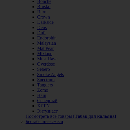
Bonche
Brusko
Burn
Crown
Darkside
Deus
Duft
Endorphin
Malaysian
MattPear
Mixtape
Must Have
Overdose
Sebero
Smoke Angels
Spectrum
Tangiers
Zomo
Наш
Северный
ХЛГN
Энтузиаст
Посмотреть все товары
[Табак для кальяна]
Бестабачные смеси