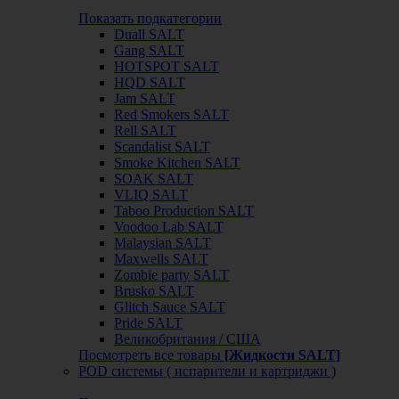
Показать подкатегории
Duall SALT
Gang SALT
HOTSPOT SALT
HQD SALT
Jam SALT
Red Smokers SALT
Rell SALT
Scandalist SALT
Smoke Kitchen SALT
SOAK SALT
VLIQ SALT
Taboo Production SALT
Voodoo Lab SALT
Malaysian SALT
Maxwells SALT
Zombie party SALT
Brusko SALT
Glitch Sauce SALT
Pride SALT
Великобритания / США
Посмотреть все товары
[Жидкости SALT]
POD системы ( испарители и картриджи )