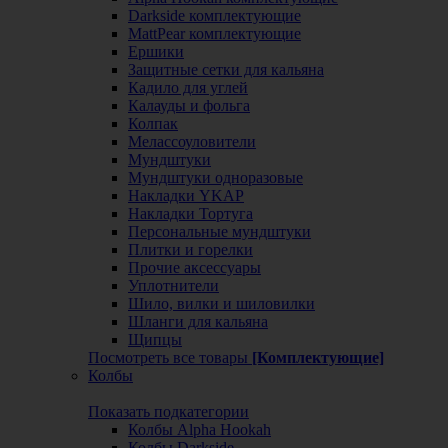
Darkside комплектующие
MattPear комплектующие
Ершики
Защитные сетки для кальяна
Кадило для углей
Калауды и фольга
Колпак
Мелассоуловители
Мундштуки
Мундштуки одноразовые
Накладки YKAP
Накладки Тортуга
Персональные мундштуки
Плитки и горелки
Прочие аксессуары
Уплотнители
Шило, вилки и шиловилки
Шланги для кальяна
Щипцы
Посмотреть все товары
[Комплектующие]
Колбы
Показать подкатегории
Колбы Alpha Hookah
Колбы Darkside