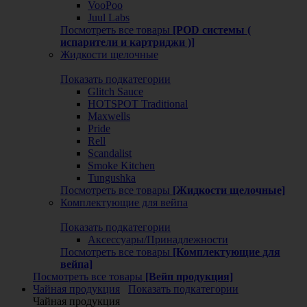
VooPoo
Juul Labs
Посмотреть все товары
[POD системы (
испарители и картриджи )]
Жидкости щелочные
Показать подкатегории
Glitch Sauce
HOTSPOT Traditional
Maxwells
Pride
Rell
Scandalist
Smoke Kitchen
Tungushka
Посмотреть все товары
[Жидкости щелочные]
Комплектующие для вейпа
Показать подкатегории
Аксессуары/Принадлежности
Посмотреть все товары
[Комплектующие для
вейпа]
Посмотреть все товары
[Вейп продукция]
Чайная продукция
Показать подкатегории
Чайная продукция