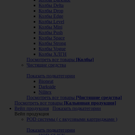
Колбы Delta
Колбы Drop
Колбы Edge
Колбы Level
Колбы Mini
Колбы Push
Колбы Space
Колбы Strong
Колбы Vogue
Колбы ХЛГН
Посмотреть все товары
[Колбы]
Чистящие средства
Показать подкатегории
Bioneat
Darkside
Nilitex
Посмотреть все товары
[Чистящие средства]
Посмотреть все товары
[Кальянная продукция]
Вейп продукция
Показать подкатегории
Вейп продукция
POD системы ( с вкусовыми картриджами )
Показать подкатегории