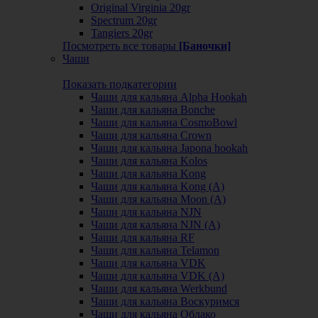
Original Virginia 20gr
Spectrum 20gr
Tangiers 20gr
Посмотреть все товары
[Баночки]
Чаши
Показать подкатегории
Чаши для кальяна Alpha Hookah
Чаши для кальяна Bonche
Чаши для кальяна CosmoBowl
Чаши для кальяна Crown
Чаши для кальяна Japona hookah
Чаши для кальяна Kolos
Чаши для кальяна Kong
Чаши для кальяна Kong (A)
Чаши для кальяна Moon (А)
Чаши для кальяна NJN
Чаши для кальяна NJN (А)
Чаши для кальяна RF
Чаши для кальяна Telamon
Чаши для кальяна VDK
Чаши для кальяна VDK (А)
Чаши для кальяна Werkbund
Чаши для кальяна Воскуримся
Чаши для кальяна Облако