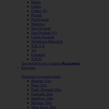
Misha
Orden
Orden (А)
Pizduk
ProHookah
Shadows
Star Hookah
Star Hookah (А)
Union Hookah
Werkbund Maverick
Y.K.A.P.
Y4
Горький
ХЛГН
Посмотреть все товары
[Кальяны]
Баночки
Показать подкатегории
Bonche 12gr
Burn 20gr
Daily Hookah 20gr
Darkside 20gr
MattPear 20gr
Mixtape 20gr
Must Have 20gr