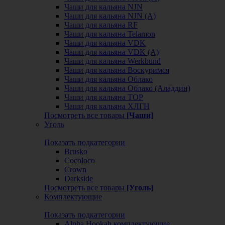
Чаши для кальяна NJN
Чаши для кальяна NJN (А)
Чаши для кальяна RF
Чаши для кальяна Telamon
Чаши для кальяна VDK
Чаши для кальяна VDK (А)
Чаши для кальяна Werkbund
Чаши для кальяна Воскуримся
Чаши для кальяна Облако
Чаши для кальяна Облако (Аладдин)
Чаши для кальяна ТОР
Чаши для кальяна ХЛГН
Посмотреть все товары
[Чаши]
Уголь
Показать подкатегории
Brusko
Cocoloco
Crown
Darkside
Посмотреть все товары
[Уголь]
Комплектующие
Показать подкатегории
Alpha Hookah комплектующие