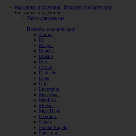
Кальянная продукция
Показать подкатегории
Кальянная продукция
Табак для кальяна
Показать подкатегории
Aurum
B3
Banger
Bonche
Brusko
Burn
Crown
Darkside
Deus
Duft
Endorphin
Malaysian
MattPear
Mixtape
Must Have
Overdose
Sebero
Smoke Angels
Spectrum