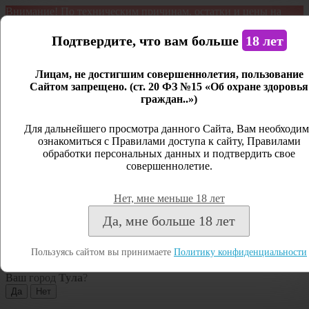
Внимание! По техническим причинам, остатки и цены на
продукцию могут отличаться с фактическим наличием. Сайт
является демонстрационным. Дистанционная продажа не
Подтвердите, что вам больше
18 лет
ведется.
Лицам, не достигшим совершеннолетия, пользование
Открыть сайдбар
Сайтом запрещено. (ст. 20 ФЗ №15 «Об охране здоровья
граждан..»)
Меню
Личный кабинет
Для дальнейшего просмотра данного Сайта, Вам необходим
ознакомиться с Правилами доступа к сайту, Правилами
Закрыть
обработки персональных данных и подтвердить свое
совершеннолетие.
Вход
Регистрация
Нет, мне меньше 18 лет
Поиск
Да, мне больше 18 лет
Посмотреть все результаты
Пользуясь сайтом вы принимаете
Политику конфиденциальности
Тула
Ваш город
Тула
?