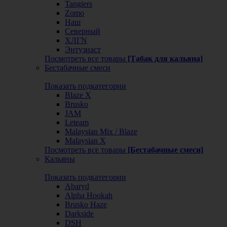
Tangiers
Zomo
Наш
Северный
ХЛГN
Энтузиаст
Посмотреть все товары
[Табак для кальяна]
Бестабачные смеси
Показать подкатегории
Blaze X
Brusko
JAM
Leteam
Malaysian Mix / Blaze
Malaysian X
Посмотреть все товары
[Бестабачные смеси]
Кальяны
Показать подкатегории
Abaryd
Alpha Hookah
Brusko Haze
Darkside
DSH