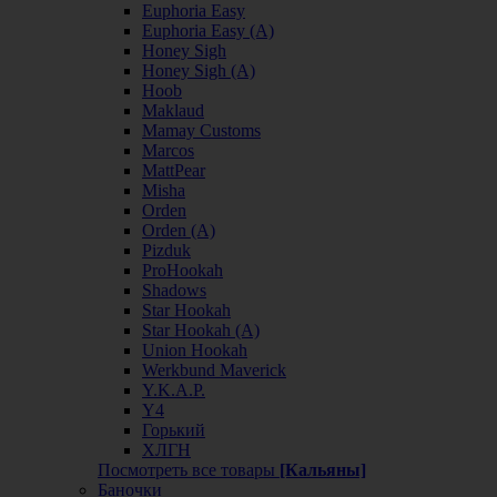
Euphoria Easy
Euphoria Easy (А)
Honey Sigh
Honey Sigh (А)
Hoob
Maklaud
Mamay Customs
Marcos
MattPear
Misha
Orden
Orden (А)
Pizduk
ProHookah
Shadows
Star Hookah
Star Hookah (А)
Union Hookah
Werkbund Maverick
Y.K.A.P.
Y4
Горький
ХЛГН
Посмотреть все товары
[Кальяны]
Баночки