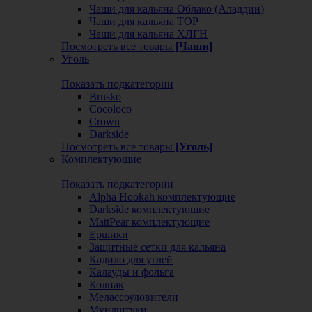
Чаши для кальяна Облако (Аладдин)
Чаши для кальяна ТОР
Чаши для кальяна ХЛГН
Посмотреть все товары
[Чаши]
Уголь
Показать подкатегории
Brusko
Cocoloco
Crown
Darkside
Посмотреть все товары
[Уголь]
Комплектующие
Показать подкатегории
Alpha Hookah комплектующие
Darkside комплектующие
MattPear комплектующие
Ершики
Защитные сетки для кальяна
Кадило для углей
Калауды и фольга
Колпак
Мелассоуловители
Мундштуки