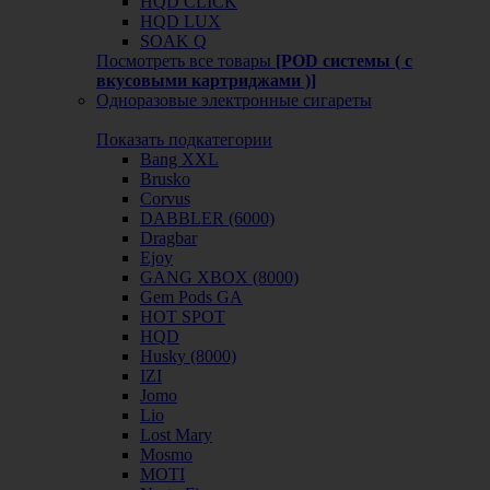
HQD CLICK
HQD LUX
SOAK Q
Посмотреть все товары
[POD системы ( с
вкусовыми картриджами )]
Одноразовые электронные сигареты
Показать подкатегории
Bang XXL
Brusko
Corvus
DABBLER (6000)
Dragbar
Ejoy
GANG XBOX (8000)
Gem Pods GA
HOT SPOT
HQD
Husky (8000)
IZI
Jomo
Lio
Lost Mary
Mosmo
MOTI