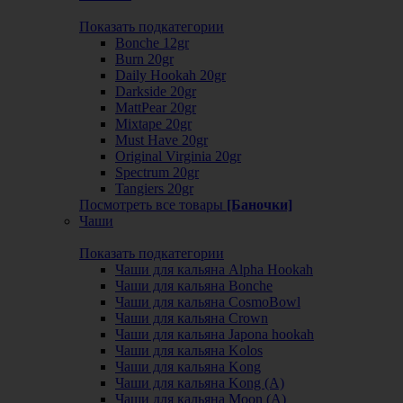
Показать подкатегории
Bonche 12gr
Burn 20gr
Daily Hookah 20gr
Darkside 20gr
MattPear 20gr
Mixtape 20gr
Must Have 20gr
Original Virginia 20gr
Spectrum 20gr
Tangiers 20gr
Посмотреть все товары
[Баночки]
Чаши
Показать подкатегории
Чаши для кальяна Alpha Hookah
Чаши для кальяна Bonche
Чаши для кальяна CosmoBowl
Чаши для кальяна Crown
Чаши для кальяна Japona hookah
Чаши для кальяна Kolos
Чаши для кальяна Kong
Чаши для кальяна Kong (A)
Чаши для кальяна Moon (А)