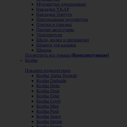
Мундштуки одноразовые
Накладки YKAP
Накладки Тортуга
Персональные мундштуки
Плитки и горелки
Прочие аксессуары
Уплотнители
Шило, вилки и шиловилки
Шланги для кальяна
Щипцы
Посмотреть все товары
[Комплектующие]
Колбы
Показать подкатегории
Колбы Alpha Hookah
Колбы Darkside
Колбы Delta
Колбы Drop
Колбы Edge
Колбы Level
Колбы Mini
Колбы Push
Колбы Space
Колбы Strong
Колбы Vogue