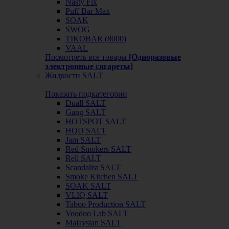
Nasty Fix
Puff Bar Max
SOAK
SWOG
TIKOBAR (8000)
VAAL
Посмотреть все товары
[Одноразовые
электронные сигареты]
Жидкости SALT
Показать подкатегории
Duall SALT
Gang SALT
HOTSPOT SALT
HQD SALT
Jam SALT
Red Smokers SALT
Rell SALT
Scandalist SALT
Smoke Kitchen SALT
SOAK SALT
VLIQ SALT
Taboo Production SALT
Voodoo Lab SALT
Malaysian SALT