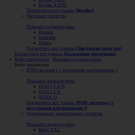
Колбы ХЛГН
Посмотреть все товары
[Колбы]
Чистящие средства
Показать подкатегории
Bioneat
Darkside
Nilitex
Посмотреть все товары
[Чистящие средства]
Посмотреть все товары
[Кальянная продукция]
Вейп продукция
Показать подкатегории
Вейп продукция
POD системы ( с вкусовыми картриджами )
Показать подкатегории
HQD CLICK
HQD LUX
SOAK Q
Посмотреть все товары
[POD системы ( с
вкусовыми картриджами )]
Одноразовые электронные сигареты
Показать подкатегории
Bang XXL