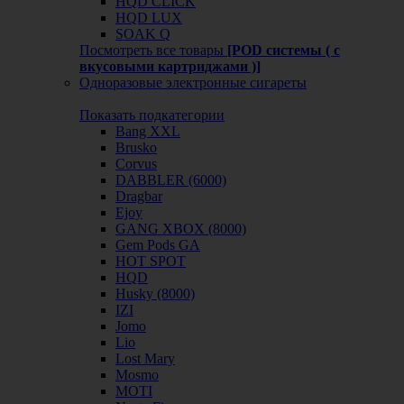
HQD CLICK
HQD LUX
SOAK Q
Посмотреть все товары
[POD системы ( с
вкусовыми картриджами )]
Одноразовые электронные сигареты
Показать подкатегории
Bang XXL
Brusko
Corvus
DABBLER (6000)
Dragbar
Ejoy
GANG XBOX (8000)
Gem Pods GA
HOT SPOT
HQD
Husky (8000)
IZI
Jomo
Lio
Lost Mary
Mosmo
MOTI