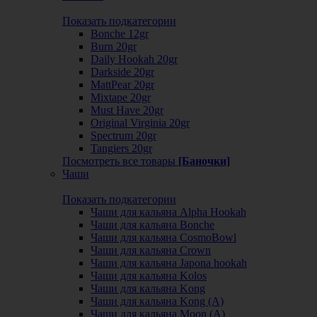
Показать подкатегории
Bonche 12gr
Burn 20gr
Daily Hookah 20gr
Darkside 20gr
MattPear 20gr
Mixtape 20gr
Must Have 20gr
Original Virginia 20gr
Spectrum 20gr
Tangiers 20gr
Посмотреть все товары
[Баночки]
Чаши
Показать подкатегории
Чаши для кальяна Alpha Hookah
Чаши для кальяна Bonche
Чаши для кальяна CosmoBowl
Чаши для кальяна Crown
Чаши для кальяна Japona hookah
Чаши для кальяна Kolos
Чаши для кальяна Kong
Чаши для кальяна Kong (A)
Чаши для кальяна Moon (А)