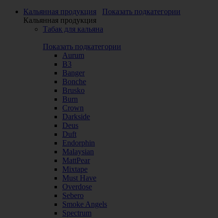
Кальянная продукция
Показать подкатегории
Кальянная продукция
Табак для кальяна
Показать подкатегории
Aurum
B3
Banger
Bonche
Brusko
Burn
Crown
Darkside
Deus
Duft
Endorphin
Malaysian
MattPear
Mixtape
Must Have
Overdose
Sebero
Smoke Angels
Spectrum