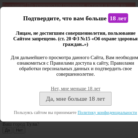
Внимание! По техническим причинам, остатки и цены на
продукцию могут отличаться с фактическим наличием. Сайт
является демонстрационным. Дистанционная продажа не
Подтвердите, что вам больше
18 лет
ведется.
Лицам, не достигшим совершеннолетия, пользование
Открыть сайдбар
Сайтом запрещено. (ст. 20 ФЗ №15 «Об охране здоровья
граждан..»)
Меню
Личный кабинет
Для дальнейшего просмотра данного Сайта, Вам необходим
ознакомиться с Правилами доступа к сайту, Правилами
Закрыть
обработки персональных данных и подтвердить свое
совершеннолетие.
Вход
Регистрация
Нет, мне меньше 18 лет
Поиск
Да, мне больше 18 лет
Посмотреть все результаты
Пользуясь сайтом вы принимаете
Политику конфиденциальности
Тула
Ваш город
Тула
?