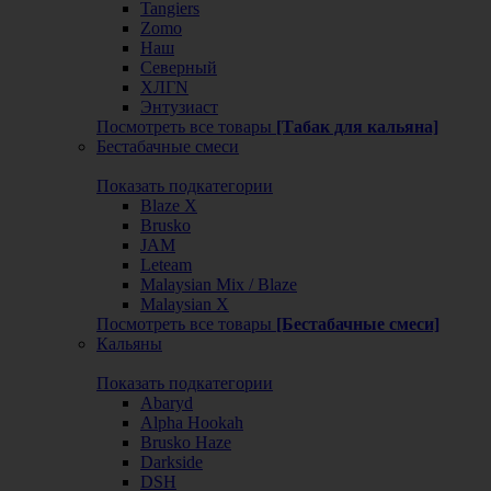
Tangiers
Zomo
Наш
Северный
ХЛГN
Энтузиаст
Посмотреть все товары
[Табак для кальяна]
Бестабачные смеси
Показать подкатегории
Blaze X
Brusko
JAM
Leteam
Malaysian Mix / Blaze
Malaysian X
Посмотреть все товары
[Бестабачные смеси]
Кальяны
Показать подкатегории
Abaryd
Alpha Hookah
Brusko Haze
Darkside
DSH