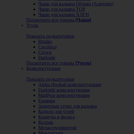
Чаши для кальяна Облако (Аладдин)
Чаши для кальяна ТОР
Чаши для кальяна ХЛГН
Посмотреть все товары
[Чаши]
Уголь
Показать подкатегории
Brusko
Cocoloco
Crown
Darkside
Посмотреть все товары
[Уголь]
Комплектующие
Показать подкатегории
Alpha Hookah комплектующие
Darkside комплектующие
MattPear комплектующие
Ершики
Защитные сетки для кальяна
Кадило для углей
Калауды и фольга
Колпак
Мелассоуловители
Мундштуки