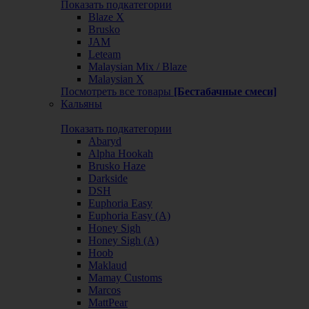
Показать подкатегории
Blaze X
Brusko
JAM
Leteam
Malaysian Mix / Blaze
Malaysian X
Посмотреть все товары
[Бестабачные смеси]
Кальяны
Показать подкатегории
Abaryd
Alpha Hookah
Brusko Haze
Darkside
DSH
Euphoria Easy
Euphoria Easy (А)
Honey Sigh
Honey Sigh (А)
Hoob
Maklaud
Mamay Customs
Marcos
MattPear