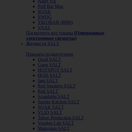
Nasty Fix
Puff Bar Max
SOAK
SWOG
TIKOBAR (8000)
VAAL
Посмотреть все товары
[Одноразовые
электронные сигареты]
Жидкости SALT
Показать подкатегории
Duall SALT
Gang SALT
HOTSPOT SALT
HQD SALT
Jam SALT
Red Smokers SALT
Rell SALT
Scandalist SALT
Smoke Kitchen SALT
SOAK SALT
VLIQ SALT
Taboo Production SALT
Voodoo Lab SALT
Malaysian SALT