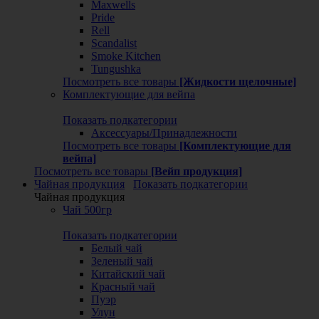
Maxwells
Pride
Rell
Scandalist
Smoke Kitchen
Tungushka
Посмотреть все товары
[Жидкости щелочные]
Комплектующие для вейпа
Показать подкатегории
Аксессуары/Принадлежности
Посмотреть все товары
[Комплектующие для
вейпа]
Посмотреть все товары
[Вейп продукция]
Чайная продукция
Показать подкатегории
Чайная продукция
Чай 500гр
Показать подкатегории
Белый чай
Зеленый чай
Китайский чай
Красный чай
Пуэр
Улун