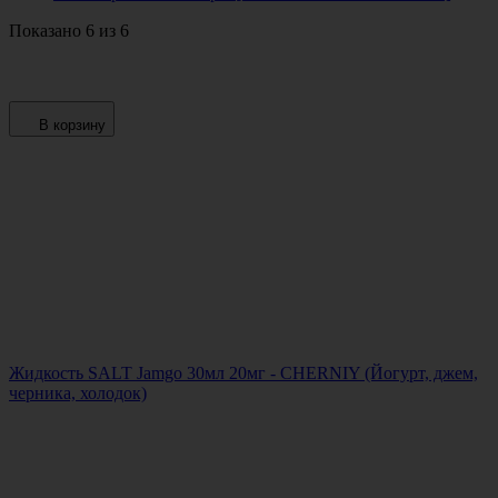
Показано 6 из 6
В корзину
Жидкость SALT Jamgo 30мл 20мг - CHERNIY (Йогурт, джем,
черника, холодок)