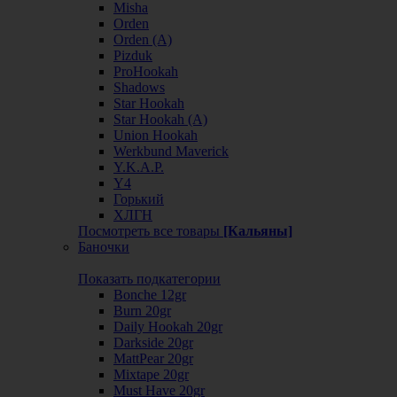
Misha
Orden
Orden (А)
Pizduk
ProHookah
Shadows
Star Hookah
Star Hookah (А)
Union Hookah
Werkbund Maverick
Y.K.A.P.
Y4
Горький
ХЛГН
Посмотреть все товары
[Кальяны]
Баночки
Показать подкатегории
Bonche 12gr
Burn 20gr
Daily Hookah 20gr
Darkside 20gr
MattPear 20gr
Mixtape 20gr
Must Have 20gr