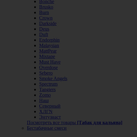
Bonche
Brusko
Burn
Crown
Darkside
Deus
Duft
Endorphin
Malaysian
MattPear
Mixtape
Must Have
Overdose
Sebero
Smoke Angels
Spectrum
Tangiers
Zomo
Наш
Северный
ХЛГN
Энтузиаст
Посмотреть все товары
[Табак для кальяна]
Бестабачные смеси