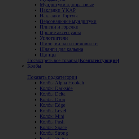
Мундштуки одноразовые
Накладки YKAP
Накладки Тортуга
Персональные мундштуки
Плитки и горелки
Прочие аксессуары
Уплотнители
Шило, вилки и шиловилки
Шланги для кальяна
Щипцы
Посмотреть все товары
[Комплектующие]
Колбы
Показать подкатегории
Колбы Alpha Hookah
Колбы Darkside
Колбы Delta
Колбы Drop
Колбы Edge
Колбы Level
Колбы Mini
Колбы Push
Колбы Space
Колбы Strong
Колбы Vogue