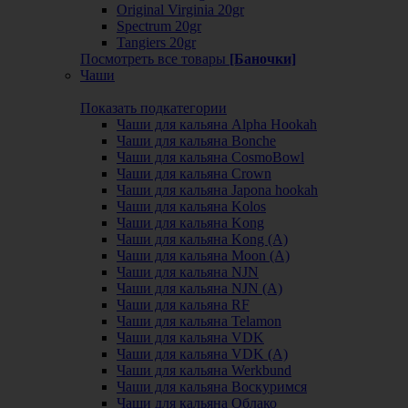
Original Virginia 20gr
Spectrum 20gr
Tangiers 20gr
Посмотреть все товары
[Баночки]
Чаши
Показать подкатегории
Чаши для кальяна Alpha Hookah
Чаши для кальяна Bonche
Чаши для кальяна CosmoBowl
Чаши для кальяна Crown
Чаши для кальяна Japona hookah
Чаши для кальяна Kolos
Чаши для кальяна Kong
Чаши для кальяна Kong (A)
Чаши для кальяна Moon (А)
Чаши для кальяна NJN
Чаши для кальяна NJN (А)
Чаши для кальяна RF
Чаши для кальяна Telamon
Чаши для кальяна VDK
Чаши для кальяна VDK (А)
Чаши для кальяна Werkbund
Чаши для кальяна Воскуримся
Чаши для кальяна Облако