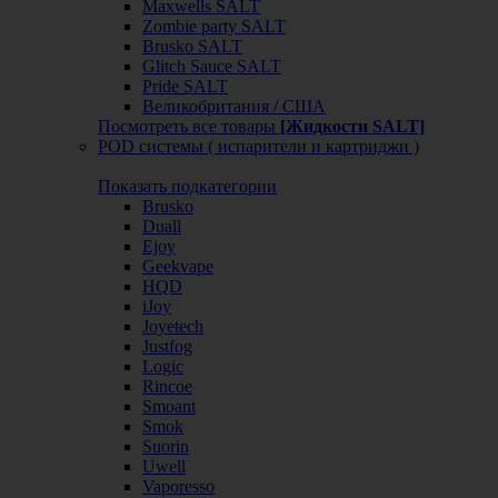
Maxwells SALT
Zombie party SALT
Brusko SALT
Glitch Sauce SALT
Pride SALT
Великобритания / США
Посмотреть все товары
[Жидкости SALT]
POD системы ( испарители и картриджи )
Показать подкатегории
Brusko
Duall
Ejoy
Geekvape
HQD
iJoy
Joyetech
Justfog
Logic
Rincoe
Smoant
Smok
Suorin
Uwell
Vaporesso