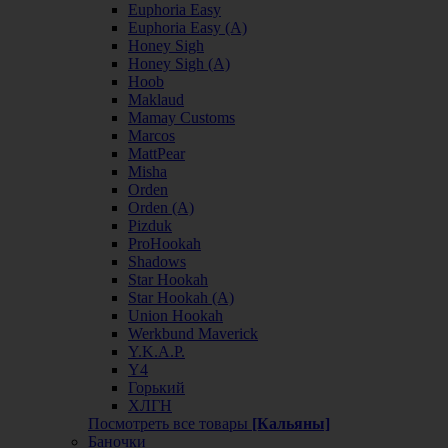
Euphoria Easy
Euphoria Easy (А)
Honey Sigh
Honey Sigh (А)
Hoob
Maklaud
Mamay Customs
Marcos
MattPear
Misha
Orden
Orden (А)
Pizduk
ProHookah
Shadows
Star Hookah
Star Hookah (А)
Union Hookah
Werkbund Maverick
Y.K.A.P.
Y4
Горький
ХЛГН
Посмотреть все товары
[Кальяны]
Баночки