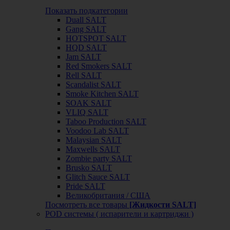
Показать подкатегории
Duall SALT
Gang SALT
HOTSPOT SALT
HQD SALT
Jam SALT
Red Smokers SALT
Rell SALT
Scandalist SALT
Smoke Kitchen SALT
SOAK SALT
VLIQ SALT
Taboo Production SALT
Voodoo Lab SALT
Malaysian SALT
Maxwells SALT
Zombie party SALT
Brusko SALT
Glitch Sauce SALT
Pride SALT
Великобритания / США
Посмотреть все товары
[Жидкости SALT]
POD системы ( испарители и картриджи )