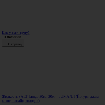
Как узнать цену?
В наличии
В корзину
Жидкость SALT Jamgo 30мл 20мг - JUMANJI (Йогурт, джем,
кокос, папайя, холодок)