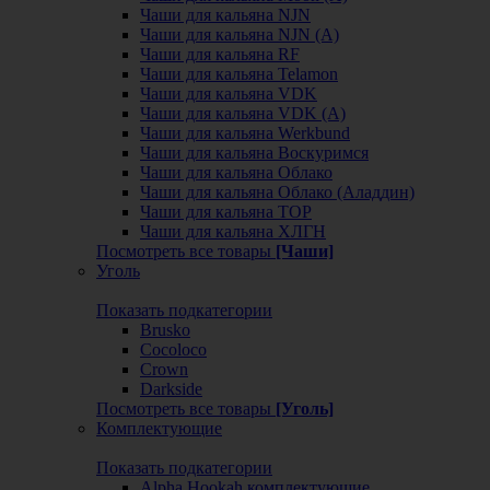
Чаши для кальяна NJN
Чаши для кальяна NJN (А)
Чаши для кальяна RF
Чаши для кальяна Telamon
Чаши для кальяна VDK
Чаши для кальяна VDK (А)
Чаши для кальяна Werkbund
Чаши для кальяна Воскуримся
Чаши для кальяна Облако
Чаши для кальяна Облако (Аладдин)
Чаши для кальяна ТОР
Чаши для кальяна ХЛГН
Посмотреть все товары
[Чаши]
Уголь
Показать подкатегории
Brusko
Cocoloco
Crown
Darkside
Посмотреть все товары
[Уголь]
Комплектующие
Показать подкатегории
Alpha Hookah комплектующие