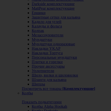
Darkside комплектующие
MattPear комплектующие
Ершики
Защитные сетки для кальяна
Кадило для углей
Калауды и фольга
Колпак
Мелассоуловители
Мундштуки
Мундштуки одноразовые
Накладки YKAP
Накладки Тортуга
Персональные мундштуки
Плитки и горелки
Прочие аксессуары
Уплотнители
Шило, вилки и шиловилки
Шланги для кальяна
Щипцы
Посмотреть все товары
[Комплектующие]
Колбы
Показать подкатегории
Колбы Alpha Hookah
Колбы Darkside