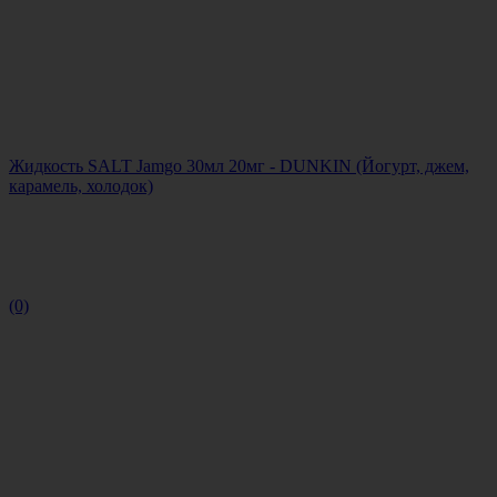
Жидкость SALT Jamgo 30мл 20мг - DUNKIN (Йогурт, джем,
карамель, холодок)
(0)