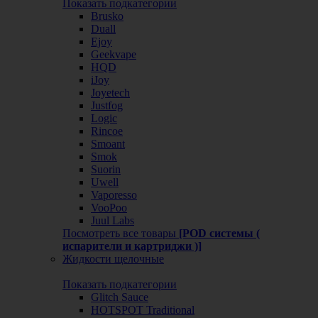
Показать подкатегории
Brusko
Duall
Ejoy
Geekvape
HQD
iJoy
Joyetech
Justfog
Logic
Rincoe
Smoant
Smok
Suorin
Uwell
Vaporesso
VooPoo
Juul Labs
Посмотреть все товары
[POD системы (
испарители и картриджи )]
Жидкости щелочные
Показать подкатегории
Glitch Sauce
HOTSPOT Traditional