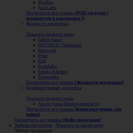
VooPoo
Juul Labs
Посмотреть все товары
[POD системы (
испарители и картриджи )]
Жидкости щелочные
Показать подкатегории
Glitch Sauce
HOTSPOT Traditional
Maxwells
Pride
Rell
Scandalist
Smoke Kitchen
Tungushka
Посмотреть все товары
[Жидкости щелочные]
Комплектующие для вейпа
Показать подкатегории
Аксессуары/Принадлежности
Посмотреть все товары
[Комплектующие для
вейпа]
Посмотреть все товары
[Вейп продукция]
Чайная продукция
Показать подкатегории
Чайная продукция