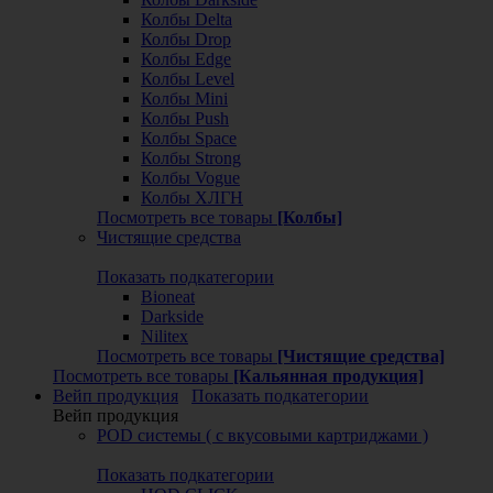
Колбы Delta
Колбы Drop
Колбы Edge
Колбы Level
Колбы Mini
Колбы Push
Колбы Space
Колбы Strong
Колбы Vogue
Колбы ХЛГН
Посмотреть все товары
[Колбы]
Чистящие средства
Показать подкатегории
Bioneat
Darkside
Nilitex
Посмотреть все товары
[Чистящие средства]
Посмотреть все товары
[Кальянная продукция]
Вейп продукция
Показать подкатегории
Вейп продукция
POD системы ( с вкусовыми картриджами )
Показать подкатегории