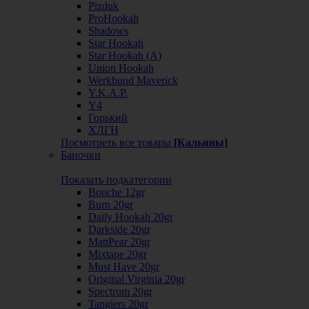
Pizduk
ProHookah
Shadows
Star Hookah
Star Hookah (А)
Union Hookah
Werkbund Maverick
Y.K.A.P.
Y4
Горький
ХЛГН
Посмотреть все товары
[Кальяны]
Баночки
Показать подкатегории
Bonche 12gr
Burn 20gr
Daily Hookah 20gr
Darkside 20gr
MattPear 20gr
Mixtape 20gr
Must Have 20gr
Original Virginia 20gr
Spectrum 20gr
Tangiers 20gr