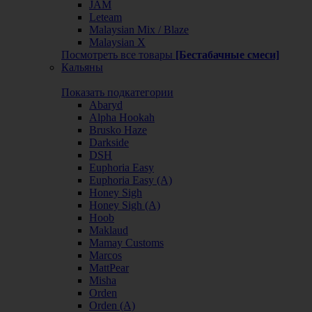
JAM
Leteam
Malaysian Mix / Blaze
Malaysian X
Посмотреть все товары
[Бестабачные смеси]
Кальяны
Показать подкатегории
Abaryd
Alpha Hookah
Brusko Haze
Darkside
DSH
Euphoria Easy
Euphoria Easy (А)
Honey Sigh
Honey Sigh (А)
Hoob
Maklaud
Mamay Customs
Marcos
MattPear
Misha
Orden
Orden (А)