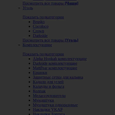
Посмотреть все товары
[Чаши]
Уголь
Показать подкатегории
Brusko
Cocoloco
Crown
Darkside
Посмотреть все товары
[Уголь]
Комплектующие
Показать подкатегории
Alpha Hookah комплектующие
Darkside комплектующие
MattPear комплектующие
Ершики
Защитные сетки для кальяна
Кадило для углей
Калауды и фольга
Колпак
Мелассоуловители
Мундштуки
Мундштуки одноразовые
Накладки YKAP
Накладки Тортуга