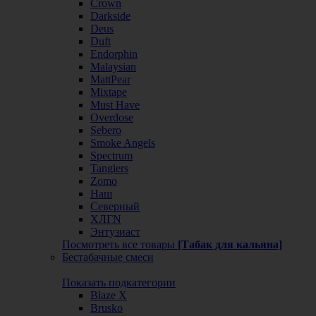
Crown
Darkside
Deus
Duft
Endorphin
Malaysian
MattPear
Mixtape
Must Have
Overdose
Sebero
Smoke Angels
Spectrum
Tangiers
Zomo
Наш
Северный
ХЛГN
Энтузиаст
Посмотреть все товары
[Табак для кальяна]
Бестабачные смеси
Показать подкатегории
Blaze X
Brusko