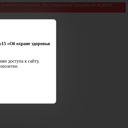
я демонстрационным. Дистанционная продажа не ведется.
№15 «Об охране здоровья
ми доступа к сайту,
ннолетие.