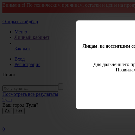
Внимание! По техническим причинам, остатки и цены на прод
Открыть сайдбар
Меню
Личный кабинет
Лицам, не достигшим со
Закрыть
Вход
Регистрация
Для дальнейшего пр
Правилам
Поиск
Посмотреть все результаты
Тула
Ваш город
Тула
?
0