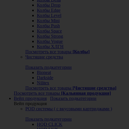
Колбы Drop
Колбы Edge
Колбы Level
Колбы Mini
Колбы Push
Колбы Space
Колбы Strong
Колбы Vogue
Колбы ХЛГН
Посмотреть все товары
[Колбы]
Чистящие средства
Показать подкатегории
Bioneat
Darkside
Nilitex
Посмотреть все товары
[Чистящие средства]
Посмотреть все товары
[Кальянная продукция]
Вейп продукция
Показать подкатегории
Вейп продукция
POD системы ( с вкусовыми картриджами )
Показать подкатегории
HQD CLICK