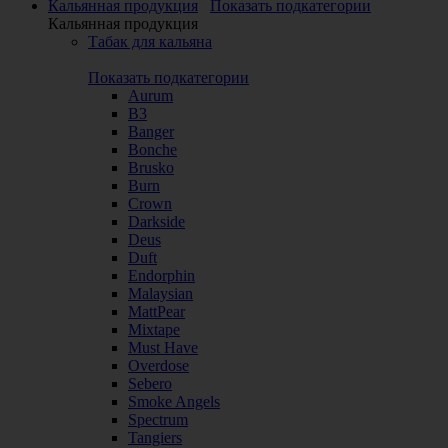
Кальянная продукция
Показать подкатегории
Кальянная продукция
Табак для кальяна
Показать подкатегории
Aurum
B3
Banger
Bonche
Brusko
Burn
Crown
Darkside
Deus
Duft
Endorphin
Malaysian
MattPear
Mixtape
Must Have
Overdose
Sebero
Smoke Angels
Spectrum
Tangiers