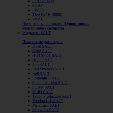
Puff Bar Max
SOAK
SWOG
TIKOBAR (8000)
VAAL
Посмотреть все товары
[Одноразовые
электронные сигареты]
Жидкости SALT
Показать подкатегории
Duall SALT
Gang SALT
HOTSPOT SALT
HQD SALT
Jam SALT
Red Smokers SALT
Rell SALT
Scandalist SALT
Smoke Kitchen SALT
SOAK SALT
VLIQ SALT
Taboo Production SALT
Voodoo Lab SALT
Malaysian SALT
Maxwells SALT