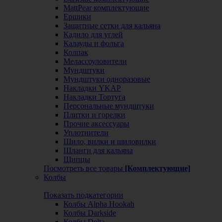
MattPear комплектующие
Ершики
Защитные сетки для кальяна
Кадило для углей
Калауды и фольга
Колпак
Мелассоуловители
Мундштуки
Мундштуки одноразовые
Накладки YKAP
Накладки Тортуга
Персональные мундштуки
Плитки и горелки
Прочие аксессуары
Уплотнители
Шило, вилки и шиловилки
Шланги для кальяна
Щипцы
Посмотреть все товары
[Комплектующие]
Колбы
Показать подкатегории
Колбы Alpha Hookah
Колбы Darkside
Колбы Delta