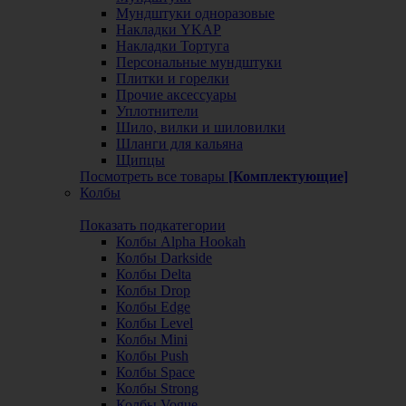
Мундштуки одноразовые
Накладки YKAP
Накладки Тортуга
Персональные мундштуки
Плитки и горелки
Прочие аксессуары
Уплотнители
Шило, вилки и шиловилки
Шланги для кальяна
Щипцы
Посмотреть все товары
[Комплектующие]
Колбы
Показать подкатегории
Колбы Alpha Hookah
Колбы Darkside
Колбы Delta
Колбы Drop
Колбы Edge
Колбы Level
Колбы Mini
Колбы Push
Колбы Space
Колбы Strong
Колбы Vogue