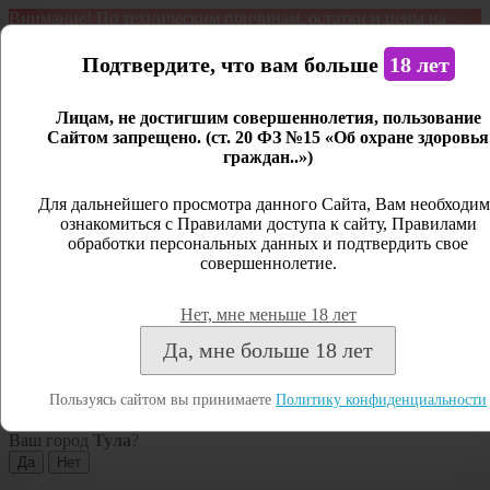
Внимание! По техническим причинам, остатки и цены на
продукцию могут отличаться с фактическим наличием. Сайт
является демонстрационным. Дистанционная продажа не
Подтвердите, что вам больше
18 лет
ведется.
Лицам, не достигшим совершеннолетия, пользование
Открыть сайдбар
Сайтом запрещено. (ст. 20 ФЗ №15 «Об охране здоровья
граждан..»)
Меню
Личный кабинет
Для дальнейшего просмотра данного Сайта, Вам необходим
ознакомиться с Правилами доступа к сайту, Правилами
Закрыть
обработки персональных данных и подтвердить свое
совершеннолетие.
Вход
Регистрация
Нет, мне меньше 18 лет
Поиск
Да, мне больше 18 лет
Посмотреть все результаты
Пользуясь сайтом вы принимаете
Политику конфиденциальности
Тула
Ваш город
Тула
?