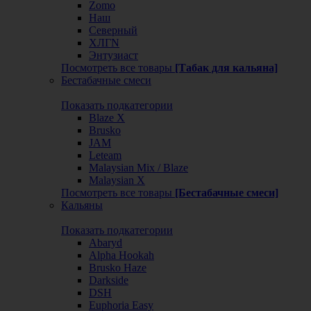
Zomo
Наш
Северный
ХЛГN
Энтузиаст
Посмотреть все товары
[Табак для кальяна]
Бестабачные смеси
Показать подкатегории
Blaze X
Brusko
JAM
Leteam
Malaysian Mix / Blaze
Malaysian X
Посмотреть все товары
[Бестабачные смеси]
Кальяны
Показать подкатегории
Abaryd
Alpha Hookah
Brusko Haze
Darkside
DSH
Euphoria Easy