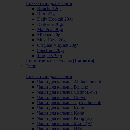
Показать подкатегории
Bonche 12gr
Burn 20gr
Daily Hookah 20gr
Darkside 20gr
MattPear 20gr
Mixtape 20gr
Must Have 20gr
Original Virginia 20gr
Spectrum 20gr
Tangiers 20gr
Посмотреть все товары
[Баночки]
Чаши
Показать подкатегории
Чаши для кальяна Alpha Hookah
Чаши для кальяна Bonche
Чаши для кальяна CosmoBowl
Чаши для кальяна Crown
Чаши для кальяна Japona hookah
Чаши для кальяна Kolos
Чаши для кальяна Kong
Чаши для кальяна Kong (A)
Чаши для кальяна Moon (А)
Чаши для кальяна NJN