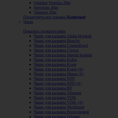
Original Virginia 20gr
Spectrum 20gr
Tangiers 20gr
Посмотреть все товары
[Баночки]
Чаши
Показать подкатегории
Чаши для кальяна Alpha Hookah
Чаши для кальяна Bonche
Чаши для кальяна CosmoBowl
Чаши для кальяна Crown
Чаши для кальяна Japona hookah
Чаши для кальяна Kolos
Чаши для кальяна Kong
Чаши для кальяна Kong (A)
Чаши для кальяна Moon (А)
Чаши для кальяна NJN
Чаши для кальяна NJN (А)
Чаши для кальяна RF
Чаши для кальяна Telamon
Чаши для кальяна VDK
Чаши для кальяна VDK (А)
Чаши для кальяна Werkbund
Чаши для кальяна Воскуримся
Чаши для кальяна Облако