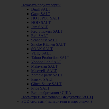
Показать подкатегории
Duall SALT
Gang SALT
HOTSPOT SALT
HQD SALT
Jam SALT
Red Smokers SALT
Rell SALT
Scandalist SALT
Smoke Kitchen SALT
SOAK SALT
VLIQ SALT
Taboo Production SALT
Voodoo Lab SALT
Malaysian SALT
Maxwells SALT
Zombie party SALT
Brusko SALT
Glitch Sauce SALT
Pride SALT
Великобритания / США
Посмотреть все товары
[Жидкости SALT]
POD системы ( испарители и картриджи )