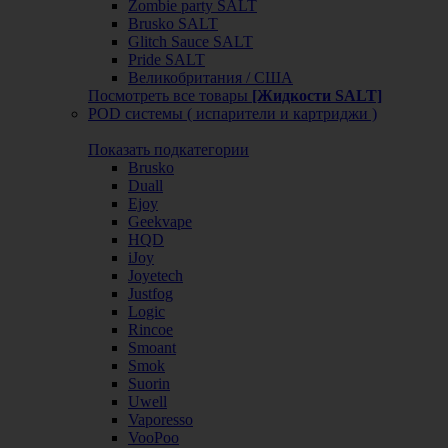
Zombie party SALT
Brusko SALT
Glitch Sauce SALT
Pride SALT
Великобритания / США
Посмотреть все товары
[Жидкости SALT]
POD системы ( испарители и картриджи )
Показать подкатегории
Brusko
Duall
Ejoy
Geekvape
HQD
iJoy
Joyetech
Justfog
Logic
Rincoe
Smoant
Smok
Suorin
Uwell
Vaporesso
VooPoo