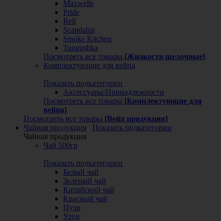
Maxwells
Pride
Rell
Scandalist
Smoke Kitchen
Tungushka
Посмотреть все товары
[Жидкости щелочные]
Комплектующие для вейпа
Показать подкатегории
Аксессуары/Принадлежности
Посмотреть все товары
[Комплектующие для
вейпа]
Посмотреть все товары
[Вейп продукция]
Чайная продукция
Показать подкатегории
Чайная продукция
Чай 500гр
Показать подкатегории
Белый чай
Зеленый чай
Китайский чай
Красный чай
Пуэр
Улун