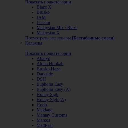
Показать подкатегории
Blaze X
Brusko
JAM
Leteam
Malaysian Mix / Blaze
Malaysian X
Посмотреть все товары
[Бестабачные смеси]
Кальяны
Показать подкатегории
Abaryd
Alpha Hookah
Brusko Haze
Darkside
DSH
Euphoria Easy
Euphoria Easy (А)
Honey Sigh
Honey Sigh (А)
Hoob
Maklaud
Mamay Customs
Marcos
MattPear