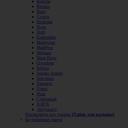
Bonche
Brusko
Burn
Crown
Darkside
Deus
Duft
Endorphin
Malaysian
MattPear
Mixtape
Must Have
Overdose
Sebero
Smoke Angels
Spectrum
Tangiers
Zomo
Наш
Северный
ХЛГN
Энтузиаст
Посмотреть все товары
[Табак для кальяна]
Бестабачные смеси