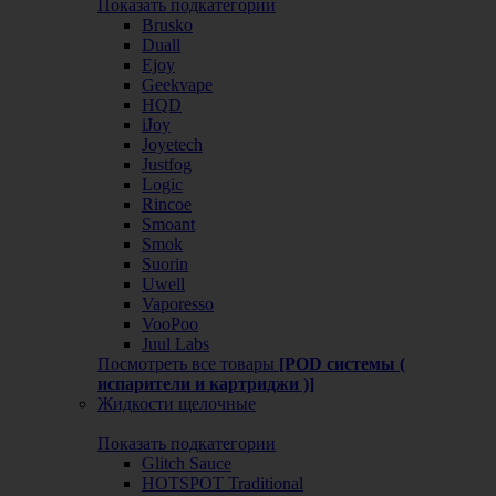
Показать подкатегории
Brusko
Duall
Ejoy
Geekvape
HQD
iJoy
Joyetech
Justfog
Logic
Rincoe
Smoant
Smok
Suorin
Uwell
Vaporesso
VooPoo
Juul Labs
Посмотреть все товары
[POD системы (
испарители и картриджи )]
Жидкости щелочные
Показать подкатегории
Glitch Sauce
HOTSPOT Traditional