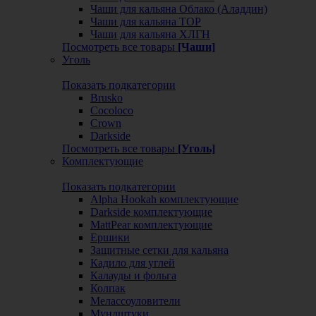
Чаши для кальяна Облако (Аладдин)
Чаши для кальяна ТОР
Чаши для кальяна ХЛГН
Посмотреть все товары
[Чаши]
Уголь
Показать подкатегории
Brusko
Cocoloco
Crown
Darkside
Посмотреть все товары
[Уголь]
Комплектующие
Показать подкатегории
Alpha Hookah комплектующие
Darkside комплектующие
MattPear комплектующие
Ершики
Защитные сетки для кальяна
Кадило для углей
Калауды и фольга
Колпак
Мелассоуловители
Мундштуки