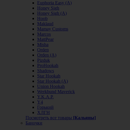
Euphoria Easy (А)
Honey Sigh
Honey Sigh (А)
Hoob
Maklaud
Mamay Customs
Marcos
MattPear
Misha
Orden
Orden (А)
Pizduk
ProHookah
Shadows
Star Hookah
Star Hookah (А)
Union Hookah
Werkbund Maverick
Y.K.A.P.
Y4
Горький
ХЛГН
Посмотреть все товары
[Кальяны]
Баночки