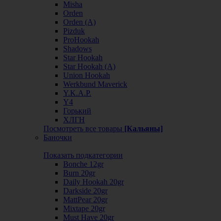
Misha
Orden
Orden (А)
Pizduk
ProHookah
Shadows
Star Hookah
Star Hookah (А)
Union Hookah
Werkbund Maverick
Y.K.A.P.
Y4
Горький
ХЛГН
Посмотреть все товары
[Кальяны]
Баночки
Показать подкатегории
Bonche 12gr
Burn 20gr
Daily Hookah 20gr
Darkside 20gr
MattPear 20gr
Mixtape 20gr
Must Have 20gr