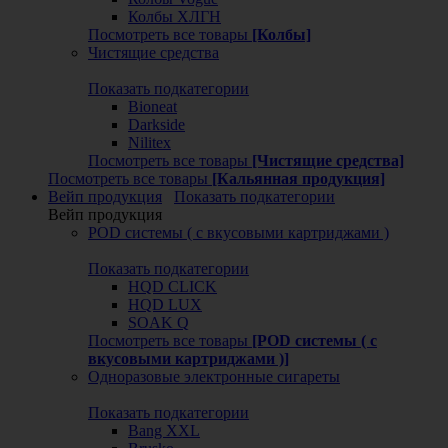
Колбы ХЛГН
Посмотреть все товары
[Колбы]
Чистящие средства
Показать подкатегории
Bioneat
Darkside
Nilitex
Посмотреть все товары
[Чистящие средства]
Посмотреть все товары
[Кальянная продукция]
Вейп продукция
Показать подкатегории
Вейп продукция
POD системы ( с вкусовыми картриджами )
Показать подкатегории
HQD CLICK
HQD LUX
SOAK Q
Посмотреть все товары
[POD системы ( с
вкусовыми картриджами )]
Одноразовые электронные сигареты
Показать подкатегории
Bang XXL