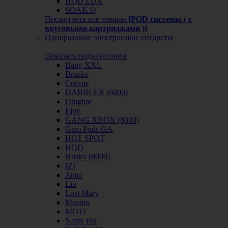
HQD LUX
SOAK Q
Посмотреть все товары
[POD системы ( с
вкусовыми картриджами )]
Одноразовые электронные сигареты
Показать подкатегории
Bang XXL
Brusko
Corvus
DABBLER (6000)
Dragbar
Ejoy
GANG XBOX (8000)
Gem Pods GA
HOT SPOT
HQD
Husky (8000)
IZI
Jomo
Lio
Lost Mary
Mosmo
MOTI
Nasty Fix