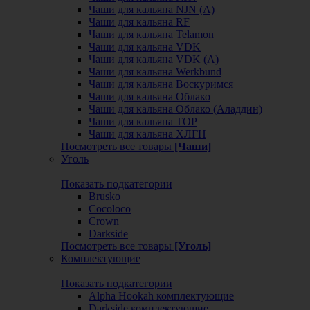
Чаши для кальяна NJN (А)
Чаши для кальяна RF
Чаши для кальяна Telamon
Чаши для кальяна VDK
Чаши для кальяна VDK (А)
Чаши для кальяна Werkbund
Чаши для кальяна Воскуримся
Чаши для кальяна Облако
Чаши для кальяна Облако (Аладдин)
Чаши для кальяна ТОР
Чаши для кальяна ХЛГН
Посмотреть все товары
[Чаши]
Уголь
Показать подкатегории
Brusko
Cocoloco
Crown
Darkside
Посмотреть все товары
[Уголь]
Комплектующие
Показать подкатегории
Alpha Hookah комплектующие
Darkside комплектующие