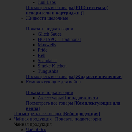
Juul Labs
Посмотреть все товары
[POD системы (
испарители и картриджи )]
Жидкости щелочные
Показать подкатегории
Glitch Sauce
HOTSPOT Traditional
Maxwells
Pride
Rell
Scandalist
Smoke Kitchen
Tungushka
Посмотреть все товары
[Жидкости щелочные]
Комплектующие для вейпа
Показать подкатегории
Аксессуары/Принадлежности
Посмотреть все товары
[Комплектующие для
вейпа]
Посмотреть все товары
[Вейп продукция]
Чайная продукция
Показать подкатегории
Чайная продукция
Чай 500гр