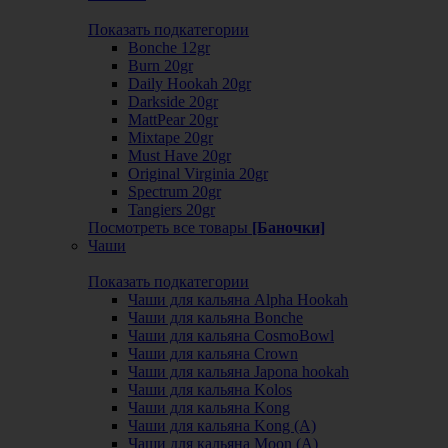
Показать подкатегории
Bonche 12gr
Burn 20gr
Daily Hookah 20gr
Darkside 20gr
MattPear 20gr
Mixtape 20gr
Must Have 20gr
Original Virginia 20gr
Spectrum 20gr
Tangiers 20gr
Посмотреть все товары
[Баночки]
Чаши
Показать подкатегории
Чаши для кальяна Alpha Hookah
Чаши для кальяна Bonche
Чаши для кальяна CosmoBowl
Чаши для кальяна Crown
Чаши для кальяна Japona hookah
Чаши для кальяна Kolos
Чаши для кальяна Kong
Чаши для кальяна Kong (A)
Чаши для кальяна Moon (А)