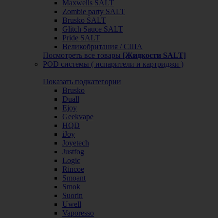
Maxwells SALT
Zombie party SALT
Brusko SALT
Glitch Sauce SALT
Pride SALT
Великобритания / США
Посмотреть все товары
[Жидкости SALT]
POD системы ( испарители и картриджи )
Показать подкатегории
Brusko
Duall
Ejoy
Geekvape
HQD
iJoy
Joyetech
Justfog
Logic
Rincoe
Smoant
Smok
Suorin
Uwell
Vaporesso