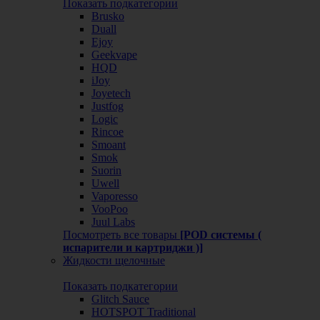
Показать подкатегории
Brusko
Duall
Ejoy
Geekvape
HQD
iJoy
Joyetech
Justfog
Logic
Rincoe
Smoant
Smok
Suorin
Uwell
Vaporesso
VooPoo
Juul Labs
Посмотреть все товары
[POD системы (
испарители и картриджи )]
Жидкости щелочные
Показать подкатегории
Glitch Sauce
HOTSPOT Traditional