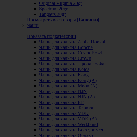
Original Virginia 20gr
Spectrum 20gr
Tangiers 20gr
Посмотреть все товары
[Баночки]
Чаши
Показать подкатегории
Чаши для кальяна Alpha Hookah
Чаши для кальяна Bonche
Чаши для кальяна CosmoBowl
Чаши для кальяна Crown
Чаши для кальяна Japona hookah
Чаши для кальяна Kolos
Чаши для кальяна Kong
Чаши для кальяна Kong (A)
Чаши для кальяна Moon (А)
Чаши для кальяна NJN
Чаши для кальяна NJN (А)
Чаши для кальяна RF
Чаши для кальяна Telamon
Чаши для кальяна VDK
Чаши для кальяна VDK (А)
Чаши для кальяна Werkbund
Чаши для кальяна Воскуримся
Чаши для кальяна Облако