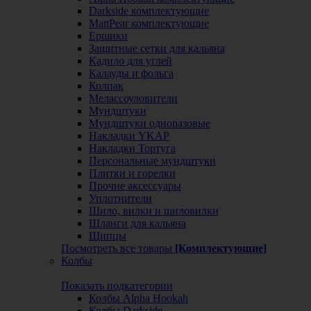
Darkside комплектующие
MattPear комплектующие
Ершики
Защитные сетки для кальяна
Кадило для углей
Калауды и фольга
Колпак
Мелассоуловители
Мундштуки
Мундштуки одноразовые
Накладки YKAP
Накладки Тортуга
Персональные мундштуки
Плитки и горелки
Прочие аксессуары
Уплотнители
Шило, вилки и шиловилки
Шланги для кальяна
Щипцы
Посмотреть все товары
[Комплектующие]
Колбы
Показать подкатегории
Колбы Alpha Hookah
Колбы Darkside