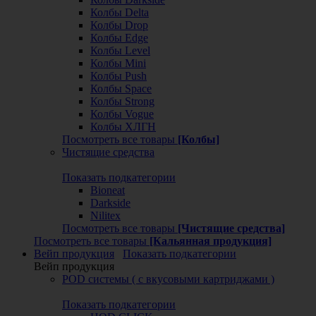
Колбы Delta
Колбы Drop
Колбы Edge
Колбы Level
Колбы Mini
Колбы Push
Колбы Space
Колбы Strong
Колбы Vogue
Колбы ХЛГН
Посмотреть все товары
[Колбы]
Чистящие средства
Показать подкатегории
Bioneat
Darkside
Nilitex
Посмотреть все товары
[Чистящие средства]
Посмотреть все товары
[Кальянная продукция]
Вейп продукция
Показать подкатегории
Вейп продукция
POD системы ( с вкусовыми картриджами )
Показать подкатегории