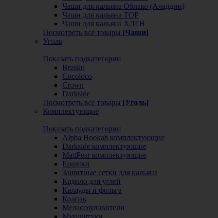
Чаши для кальяна Облако (Аладдин)
Чаши для кальяна ТОР
Чаши для кальяна ХЛГН
Посмотреть все товары
[Чаши]
Уголь
Показать подкатегории
Brusko
Cocoloco
Crown
Darkside
Посмотреть все товары
[Уголь]
Комплектующие
Показать подкатегории
Alpha Hookah комплектующие
Darkside комплектующие
MattPear комплектующие
Ершики
Защитные сетки для кальяна
Кадило для углей
Калауды и фольга
Колпак
Мелассоуловители
Мундштуки