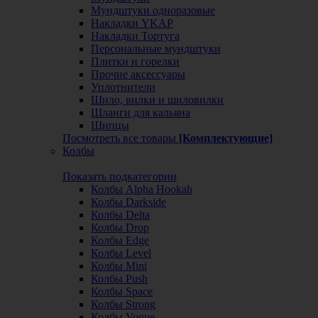
Мундштуки одноразовые
Накладки YKAP
Накладки Тортуга
Персональные мундштуки
Плитки и горелки
Прочие аксессуары
Уплотнители
Шило, вилки и шиловилки
Шланги для кальяна
Щипцы
Посмотреть все товары
[Комплектующие]
Колбы
Показать подкатегории
Колбы Alpha Hookah
Колбы Darkside
Колбы Delta
Колбы Drop
Колбы Edge
Колбы Level
Колбы Mini
Колбы Push
Колбы Space
Колбы Strong
Колбы Vogue