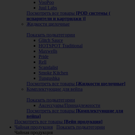
VooPoo
Juul Labs
Посмотреть все товары
[POD системы (
испарители и картриджи )]
Жидкости щелочные
Показать подкатегории
Glitch Sauce
HOTSPOT Traditional
Maxwells
Pride
Rell
Scandalist
Smoke Kitchen
Tungushka
Посмотреть все товары
[Жидкости щелочные]
Комплектующие для вейпа
Показать подкатегории
Аксессуары/Принадлежности
Посмотреть все товары
[Комплектующие для
вейпа]
Посмотреть все товары
[Вейп продукция]
Чайная продукция
Показать подкатегории
Чайная продукция