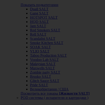
Показать подкатегории
Duall SALT
Gang SALT
HOTSPOT SALT
HQD SALT
Jam SALT
Red Smokers SALT
Rell SALT
Scandalist SALT
Smoke Kitchen SALT
SOAK SALT
VLIQ SALT
Taboo Production SALT
Voodoo Lab SALT
Malaysian SALT
Maxwells SALT
Zombie party SALT
Brusko SALT
Glitch Sauce SALT
Pride SALT
Великобритания / США
Посмотреть все товары
[Жидкости SALT]
POD системы ( испарители и картриджи )