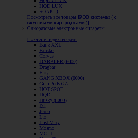
HQD CLICK
HQD LUX
SOAK Q
Посмотреть все товары
[POD системы ( с
вкусовыми картриджами )]
Одноразовые электронные сигареты
Показать подкатегории
Bang XXL
Brusko
Corvus
DABBLER (6000)
Dragbar
Ejoy
GANG XBOX (8000)
Gem Pods GA
HOT SPOT
HQD
Husky (8000)
IZI
Jomo
Lio
Lost Mary
Mosmo
MOTI