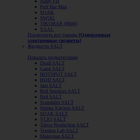
Nasty Fix
Puff Bar Max
SOAK
SWOG
TIKOBAR (8000)
VAAL
Посмотреть все товары
[Одноразовые
электронные сигареты]
Жидкости SALT
Показать подкатегории
Duall SALT
Gang SALT
HOTSPOT SALT
HQD SALT
Jam SALT
Red Smokers SALT
Rell SALT
Scandalist SALT
Smoke Kitchen SALT
SOAK SALT
VLIQ SALT
Taboo Production SALT
Voodoo Lab SALT
Malaysian SALT