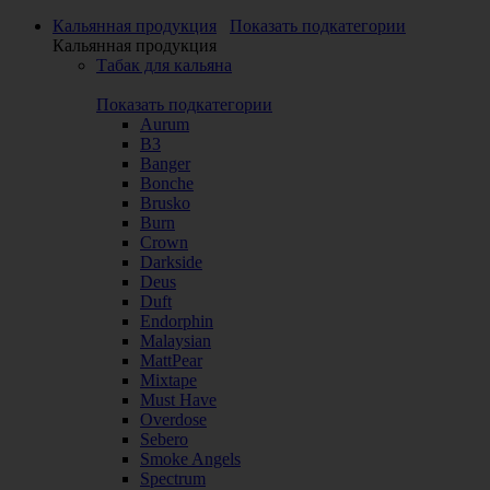
Кальянная продукция
Показать подкатегории
Кальянная продукция
Табак для кальяна
Показать подкатегории
Aurum
B3
Banger
Bonche
Brusko
Burn
Crown
Darkside
Deus
Duft
Endorphin
Malaysian
MattPear
Mixtape
Must Have
Overdose
Sebero
Smoke Angels
Spectrum