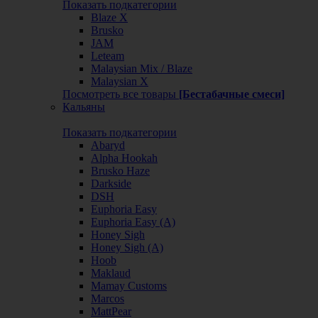
Показать подкатегории
Blaze X
Brusko
JAM
Leteam
Malaysian Mix / Blaze
Malaysian X
Посмотреть все товары
[Бестабачные смеси]
Кальяны
Показать подкатегории
Abaryd
Alpha Hookah
Brusko Haze
Darkside
DSH
Euphoria Easy
Euphoria Easy (А)
Honey Sigh
Honey Sigh (А)
Hoob
Maklaud
Mamay Customs
Marcos
MattPear