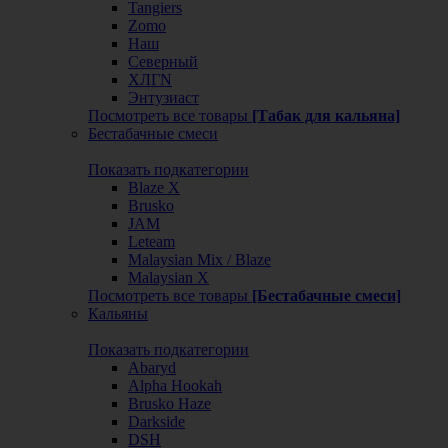
Tangiers
Zomo
Наш
Северный
ХЛГN
Энтузиаст
Посмотреть все товары
[Табак для кальяна]
Бестабачные смеси
Показать подкатегории
Blaze X
Brusko
JAM
Leteam
Malaysian Mix / Blaze
Malaysian X
Посмотреть все товары
[Бестабачные смеси]
Кальяны
Показать подкатегории
Abaryd
Alpha Hookah
Brusko Haze
Darkside
DSH