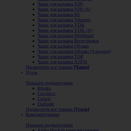
Чаши для кальяна NJN
Чаши для кальяна NJN (А)
Чаши для кальяна RF
Чаши для кальяна Telamon
Чаши для кальяна VDK
Чаши для кальяна VDK (А)
Чаши для кальяна Werkbund
Чаши для кальяна Воскуримся
Чаши для кальяна Облако
Чаши для кальяна Облако (Аладдин)
Чаши для кальяна ТОР
Чаши для кальяна ХЛГН
Посмотреть все товары
[Чаши]
Уголь
Показать подкатегории
Brusko
Cocoloco
Crown
Darkside
Посмотреть все товары
[Уголь]
Комплектующие
Показать подкатегории
Alpha Hookah комплектующие