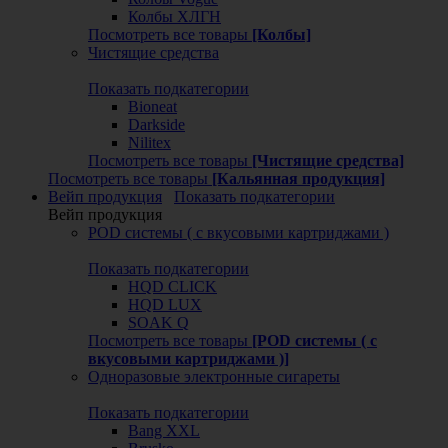
Колбы ХЛГН
Посмотреть все товары
[Колбы]
Чистящие средства
Показать подкатегории
Bioneat
Darkside
Nilitex
Посмотреть все товары
[Чистящие средства]
Посмотреть все товары
[Кальянная продукция]
Вейп продукция
Показать подкатегории
Вейп продукция
POD системы ( с вкусовыми картриджами )
Показать подкатегории
HQD CLICK
HQD LUX
SOAK Q
Посмотреть все товары
[POD системы ( с
вкусовыми картриджами )]
Одноразовые электронные сигареты
Показать подкатегории
Bang XXL