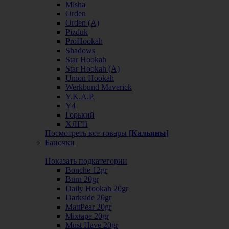
Misha
Orden
Orden (А)
Pizduk
ProHookah
Shadows
Star Hookah
Star Hookah (А)
Union Hookah
Werkbund Maverick
Y.K.A.P.
Y4
Горький
ХЛГН
Посмотреть все товары
[Кальяны]
Баночки
Показать подкатегории
Bonche 12gr
Burn 20gr
Daily Hookah 20gr
Darkside 20gr
MattPear 20gr
Mixtape 20gr
Must Have 20gr