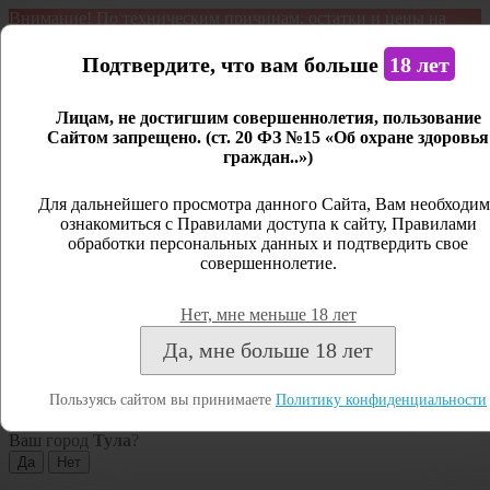
Внимание! По техническим причинам, остатки и цены на
продукцию могут отличаться с фактическим наличием. Сайт
является демонстрационным. Дистанционная продажа не
Подтвердите, что вам больше
18 лет
ведется.
Лицам, не достигшим совершеннолетия, пользование
Открыть сайдбар
Сайтом запрещено. (ст. 20 ФЗ №15 «Об охране здоровья
граждан..»)
Меню
Личный кабинет
Для дальнейшего просмотра данного Сайта, Вам необходим
ознакомиться с Правилами доступа к сайту, Правилами
Закрыть
обработки персональных данных и подтвердить свое
совершеннолетие.
Вход
Регистрация
Нет, мне меньше 18 лет
Поиск
Да, мне больше 18 лет
Посмотреть все результаты
Пользуясь сайтом вы принимаете
Политику конфиденциальности
Тула
Ваш город
Тула
?