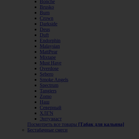
Bonche
Brusko
Burn
Crown
Darkside
Deus
Duft
Endorphin
Malaysian
MattPear
Mixtape
Must Have
Overdose
Sebero
Smoke Angels
Spectrum
Tangiers
Zomo
Наш
Северный
ХЛГN
Энтузиаст
Посмотреть все товары
[Табак для кальяна]
Бестабачные смеси