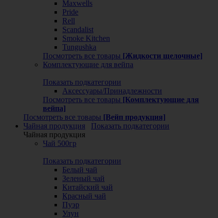
Maxwells
Pride
Rell
Scandalist
Smoke Kitchen
Tungushka
Посмотреть все товары
[Жидкости щелочные]
Комплектующие для вейпа
Показать подкатегории
Аксессуары/Принадлежности
Посмотреть все товары
[Комплектующие для
вейпа]
Посмотреть все товары
[Вейп продукция]
Чайная продукция
Показать подкатегории
Чайная продукция
Чай 500гр
Показать подкатегории
Белый чай
Зеленый чай
Китайский чай
Красный чай
Пуэр
Улун