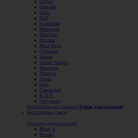
Crown
Darkside
Deus
Duft
Endorphin
Malaysian
MattPear
Mixtape
Must Have
Overdose
Sebero
Smoke Angels
Spectrum
Tangiers
Zomo
Наш
Северный
ХЛГN
Энтузиаст
Посмотреть все товары
[Табак для кальяна]
Бестабачные смеси
Показать подкатегории
Blaze X
Brusko