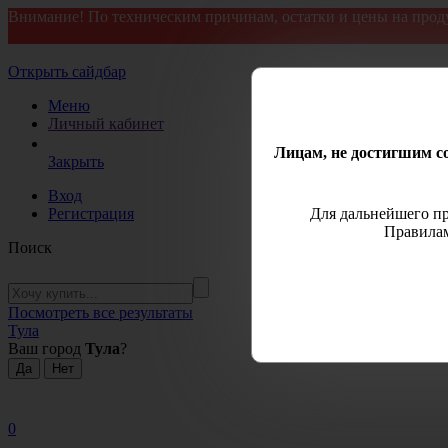
Внимание! По техническим причинам, остатки и цены на прод
Открыть сайдбар
Меню
Личный кабинет
Лицам, не достигшим со
Закрыть
Вход
Регистрация
Для дальнейшего пр
Правилам
Поиск
Посмотреть все результаты
Тула
Ваш город
Тула
?
0