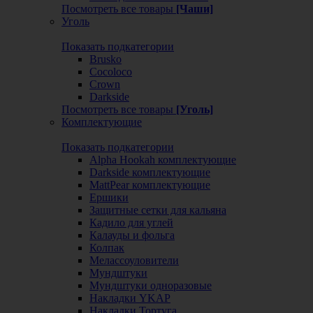
Посмотреть все товары
[Чаши]
Уголь
Показать подкатегории
Brusko
Cocoloco
Crown
Darkside
Посмотреть все товары
[Уголь]
Комплектующие
Показать подкатегории
Alpha Hookah комплектующие
Darkside комплектующие
MattPear комплектующие
Ершики
Защитные сетки для кальяна
Кадило для углей
Калауды и фольга
Колпак
Мелассоуловители
Мундштуки
Мундштуки одноразовые
Накладки YKAP
Накладки Тортуга