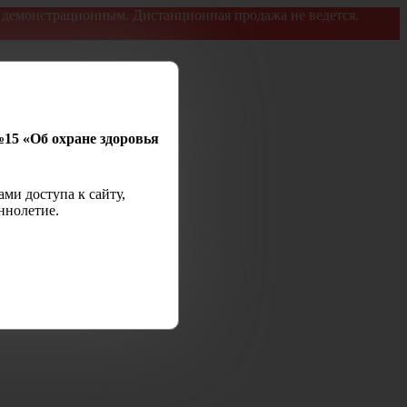
я демонстрационным. Дистанционная продажа не ведется.
№15 «Об охране здоровья
ми доступа к сайту,
ннолетие.