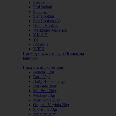
Pizduk
ProHookah
Shadows
Star Hookah
Star Hookah (А)
Union Hookah
Werkbund Maverick
Y.K.A.P.
Y4
Горький
ХЛГН
Посмотреть все товары
[Кальяны]
Баночки
Показать подкатегории
Bonche 12gr
Burn 20gr
Daily Hookah 20gr
Darkside 20gr
MattPear 20gr
Mixtape 20gr
Must Have 20gr
Original Virginia 20gr
Spectrum 20gr
Tangiers 20gr