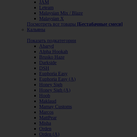
JAM
Leteam
Malaysian Mix / Blaze
Malaysian X
Посмотреть все товары
[Бестабачные смеси]
Кальяны
Показать подкатегории
Abaryd
Alpha Hookah
Brusko Haze
Darkside
DSH
Euphoria Easy
Euphoria Easy (А)
Honey Sigh
Honey Sigh (А)
Hoob
Maklaud
Mamay Customs
Marcos
MattPear
Misha
Orden
Orden (А)