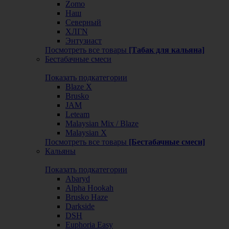
Zomo
Наш
Северный
ХЛГN
Энтузиаст
Посмотреть все товары
[Табак для кальяна]
Бестабачные смеси
Показать подкатегории
Blaze X
Brusko
JAM
Leteam
Malaysian Mix / Blaze
Malaysian X
Посмотреть все товары
[Бестабачные смеси]
Кальяны
Показать подкатегории
Abaryd
Alpha Hookah
Brusko Haze
Darkside
DSH
Euphoria Easy