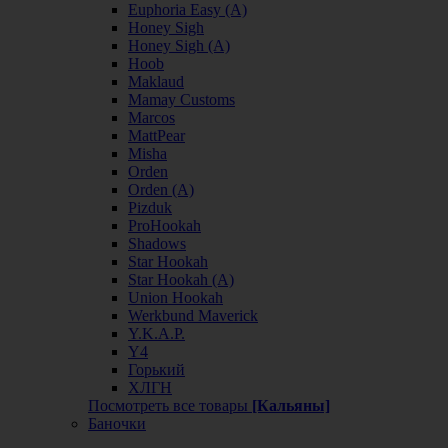
Euphoria Easy (А)
Honey Sigh
Honey Sigh (А)
Hoob
Maklaud
Mamay Customs
Marcos
MattPear
Misha
Orden
Orden (А)
Pizduk
ProHookah
Shadows
Star Hookah
Star Hookah (А)
Union Hookah
Werkbund Maverick
Y.K.A.P.
Y4
Горький
ХЛГН
Посмотреть все товары
[Кальяны]
Баночки