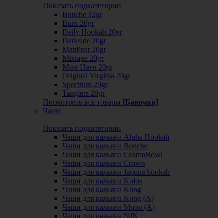
Показать подкатегории
Bonche 12gr
Burn 20gr
Daily Hookah 20gr
Darkside 20gr
MattPear 20gr
Mixtape 20gr
Must Have 20gr
Original Virginia 20gr
Spectrum 20gr
Tangiers 20gr
Посмотреть все товары
[Баночки]
Чаши
Показать подкатегории
Чаши для кальяна Alpha Hookah
Чаши для кальяна Bonche
Чаши для кальяна CosmoBowl
Чаши для кальяна Crown
Чаши для кальяна Japona hookah
Чаши для кальяна Kolos
Чаши для кальяна Kong
Чаши для кальяна Kong (A)
Чаши для кальяна Moon (А)
Чаши для кальяна NJN