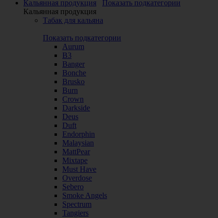
Кальянная продукция
Показать подкатегории
Кальянная продукция
Табак для кальяна
Показать подкатегории
Aurum
B3
Banger
Bonche
Brusko
Burn
Crown
Darkside
Deus
Duft
Endorphin
Malaysian
MattPear
Mixtape
Must Have
Overdose
Sebero
Smoke Angels
Spectrum
Tangiers