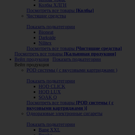
Колбы ХЛГН
Посмотреть все товары
[Колбы]
Чистящие средства
Показать подкатегории
Bioneat
Darkside
Nilitex
Посмотреть все товары
[Чистящие средства]
Посмотреть все товары
[Кальянная продукция]
Вейп продукция
Показать подкатегории
Вейп продукция
POD системы ( с вкусовыми картриджами )
Показать подкатегории
HQD CLICK
HQD LUX
SOAK Q
Посмотреть все товары
[POD системы ( с
вкусовыми картриджами )]
Одноразовые электронные сигареты
Показать подкатегории
Bang XXL