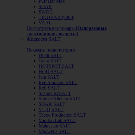
Puff Bar Max
SOAK
SWOG
TIKOBAR (8000)
VAAL
Посмотреть все товары
[Одноразовые
электронные сигареты]
Жидкости SALT
Показать подкатегории
Duall SALT
Gang SALT
HOTSPOT SALT
HQD SALT
Jam SALT
Red Smokers SALT
Rell SALT
Scandalist SALT
Smoke Kitchen SALT
SOAK SALT
VLIQ SALT
Taboo Production SALT
Voodoo Lab SALT
Malaysian SALT
Maxwells SALT