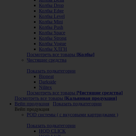
Колбы Drop
Колбы Edge
Колбы Level
Колбы Mini
Колбы Push
Колбы Space
Колбы Strong
Колбы Vogue
Колбы ХЛГН
Посмотреть все товары
[Колбы]
Чистящие средства
Показать подкатегории
Bioneat
Darkside
Nilitex
Посмотреть все товары
[Чистящие средства]
Посмотреть все товары
[Кальянная продукция]
Вейп продукция
Показать подкатегории
Вейп продукция
POD системы ( с вкусовыми картриджами )
Показать подкатегории
HQD CLICK