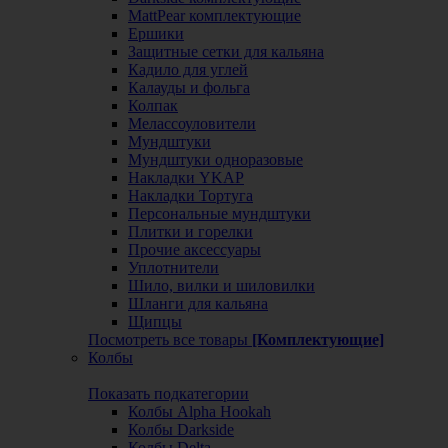
MattPear комплектующие
Ершики
Защитные сетки для кальяна
Кадило для углей
Калауды и фольга
Колпак
Мелассоуловители
Мундштуки
Мундштуки одноразовые
Накладки YKAP
Накладки Тортуга
Персональные мундштуки
Плитки и горелки
Прочие аксессуары
Уплотнители
Шило, вилки и шиловилки
Шланги для кальяна
Щипцы
Посмотреть все товары
[Комплектующие]
Колбы
Показать подкатегории
Колбы Alpha Hookah
Колбы Darkside
Колбы Delta