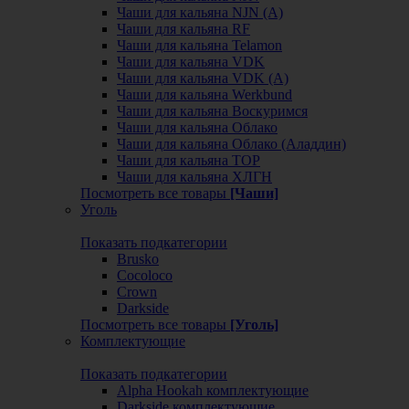
Чаши для кальяна NJN (А)
Чаши для кальяна RF
Чаши для кальяна Telamon
Чаши для кальяна VDK
Чаши для кальяна VDK (А)
Чаши для кальяна Werkbund
Чаши для кальяна Воскуримся
Чаши для кальяна Облако
Чаши для кальяна Облако (Аладдин)
Чаши для кальяна ТОР
Чаши для кальяна ХЛГН
Посмотреть все товары
[Чаши]
Уголь
Показать подкатегории
Brusko
Cocoloco
Crown
Darkside
Посмотреть все товары
[Уголь]
Комплектующие
Показать подкатегории
Alpha Hookah комплектующие
Darkside комплектующие