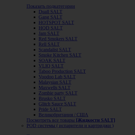
Показать подкатегории
Duall SALT
Gang SALT
HOTSPOT SALT
HQD SALT
Jam SALT
Red Smokers SALT
Rell SALT
Scandalist SALT
Smoke Kitchen SALT
SOAK SALT
VLIQ SALT
Taboo Production SALT
Voodoo Lab SALT
Malaysian SALT
Maxwells SALT
Zombie party SALT
Brusko SALT
Glitch Sauce SALT
Pride SALT
Великобритания / США
Посмотреть все товары
[Жидкости SALT]
POD системы ( испарители и картриджи )