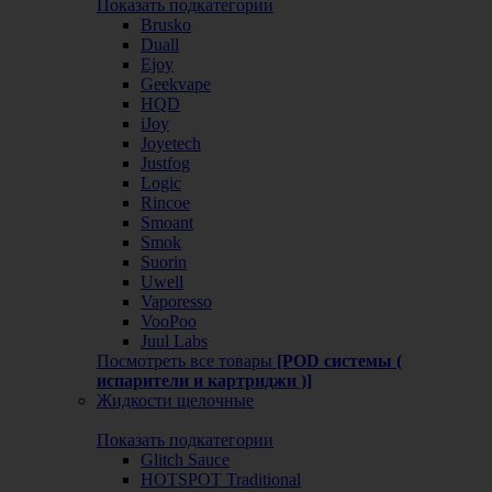
Показать подкатегории
Brusko
Duall
Ejoy
Geekvape
HQD
iJoy
Joyetech
Justfog
Logic
Rincoe
Smoant
Smok
Suorin
Uwell
Vaporesso
VooPoo
Juul Labs
Посмотреть все товары
[POD системы (
испарители и картриджи )]
Жидкости щелочные
Показать подкатегории
Glitch Sauce
HOTSPOT Traditional