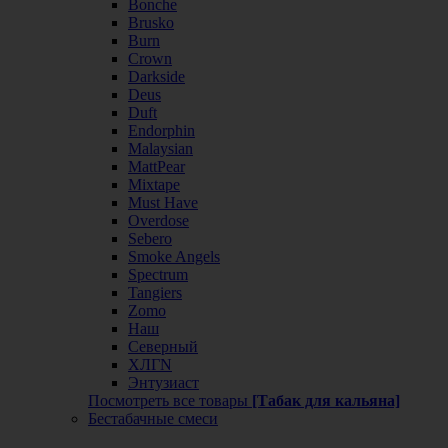
Bonche
Brusko
Burn
Crown
Darkside
Deus
Duft
Endorphin
Malaysian
MattPear
Mixtape
Must Have
Overdose
Sebero
Smoke Angels
Spectrum
Tangiers
Zomo
Наш
Северный
ХЛГN
Энтузиаст
Посмотреть все товары
[Табак для кальяна]
Бестабачные смеси