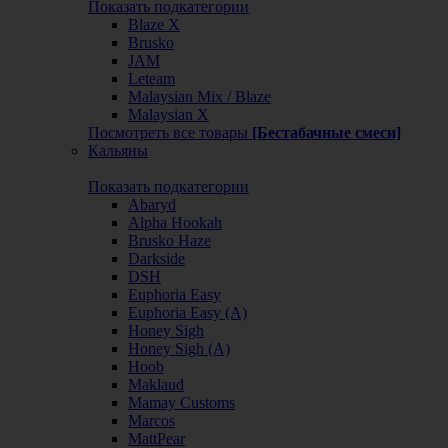
Показать подкатегории
Blaze X
Brusko
JAM
Leteam
Malaysian Mix / Blaze
Malaysian X
Посмотреть все товары
[Бестабачные смеси]
Кальяны
Показать подкатегории
Abaryd
Alpha Hookah
Brusko Haze
Darkside
DSH
Euphoria Easy
Euphoria Easy (А)
Honey Sigh
Honey Sigh (А)
Hoob
Maklaud
Mamay Customs
Marcos
MattPear