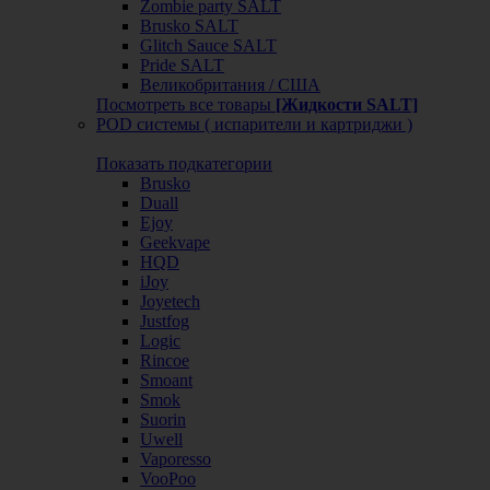
Zombie party SALT
Brusko SALT
Glitch Sauce SALT
Pride SALT
Великобритания / США
Посмотреть все товары
[Жидкости SALT]
POD системы ( испарители и картриджи )
Показать подкатегории
Brusko
Duall
Ejoy
Geekvape
HQD
iJoy
Joyetech
Justfog
Logic
Rincoe
Smoant
Smok
Suorin
Uwell
Vaporesso
VooPoo