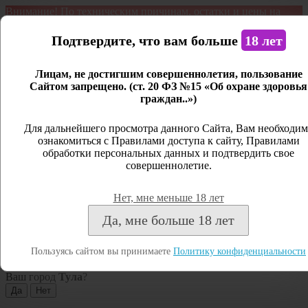
Внимание! По техническим причинам, остатки и цены на
продукцию могут отличаться с фактическим наличием. Сайт
является демонстрационным. Дистанционная продажа не
Подтвердите, что вам больше
18 лет
ведется.
Лицам, не достигшим совершеннолетия, пользование
Открыть сайдбар
Сайтом запрещено. (ст. 20 ФЗ №15 «Об охране здоровья
граждан..»)
Меню
Личный кабинет
Для дальнейшего просмотра данного Сайта, Вам необходим
ознакомиться с Правилами доступа к сайту, Правилами
Закрыть
обработки персональных данных и подтвердить свое
совершеннолетие.
Вход
Регистрация
Нет, мне меньше 18 лет
Поиск
Да, мне больше 18 лет
Посмотреть все результаты
Пользуясь сайтом вы принимаете
Политику конфиденциальности
Тула
Ваш город
Тула
?