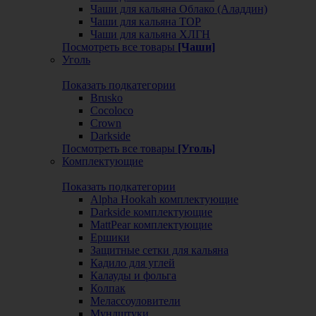
Чаши для кальяна Облако (Аладдин)
Чаши для кальяна ТОР
Чаши для кальяна ХЛГН
Посмотреть все товары
[Чаши]
Уголь
Показать подкатегории
Brusko
Cocoloco
Crown
Darkside
Посмотреть все товары
[Уголь]
Комплектующие
Показать подкатегории
Alpha Hookah комплектующие
Darkside комплектующие
MattPear комплектующие
Ершики
Защитные сетки для кальяна
Кадило для углей
Калауды и фольга
Колпак
Мелассоуловители
Мундштуки