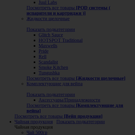
Juul Labs
Посмотреть все товары
[POD системы (
испарители и картриджи )]
Жидкости щелочные
Показать подкатегории
Glitch Sauce
HOTSPOT Traditional
Maxwells
Pride
Rell
Scandalist
Smoke Kitchen
Tungushka
Посмотреть все товары
[Жидкости щелочные]
Комплектующие для вейпа
Показать подкатегории
Аксессуары/Принадлежности
Посмотреть все товары
[Комплектующие для
вейпа]
Посмотреть все товары
[Вейп продукция]
Чайная продукция
Показать подкатегории
Чайная продукция
Чай 500гр