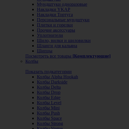
Мундштуки одноразовые
Накладки YKAP
Накладки Тортуга
Персональные мундштуки
Плитки и горелки
Прочие аксессуары
Уплотнители
Шило, вилки и шиловилки
Шланги для кальяна
Щипцы
Посмотреть все товары
[Комплектующие]
Колбы
Показать подкатегории
Колбы Alpha Hookah
Колбы Darkside
Колбы Delta
Колбы Drop
Колбы Edge
Колбы Level
Колбы Mini
Колбы Push
Колбы Space
Колбы Strong
Колбы Vogue