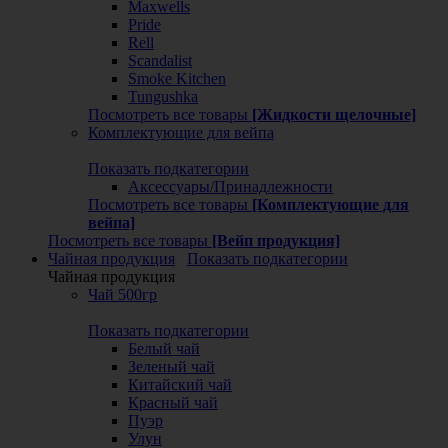
Maxwells
Pride
Rell
Scandalist
Smoke Kitchen
Tungushka
Посмотреть все товары
[Жидкости щелочные]
Комплектующие для вейпа
Показать подкатегории
Аксессуары/Принадлежности
Посмотреть все товары
[Комплектующие для
вейпа]
Посмотреть все товары
[Вейп продукция]
Чайная продукция
Показать подкатегории
Чайная продукция
Чай 500гр
Показать подкатегории
Белый чай
Зеленый чай
Китайский чай
Красный чай
Пуэр
Улун