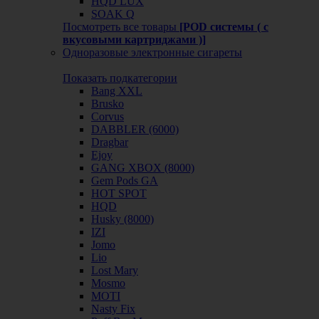
HQD LUX
SOAK Q
Посмотреть все товары
[POD системы ( с
вкусовыми картриджами )]
Одноразовые электронные сигареты
Показать подкатегории
Bang XXL
Brusko
Corvus
DABBLER (6000)
Dragbar
Ejoy
GANG XBOX (8000)
Gem Pods GA
HOT SPOT
HQD
Husky (8000)
IZI
Jomo
Lio
Lost Mary
Mosmo
MOTI
Nasty Fix