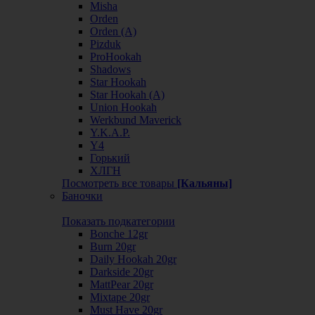
Misha
Orden
Orden (А)
Pizduk
ProHookah
Shadows
Star Hookah
Star Hookah (А)
Union Hookah
Werkbund Maverick
Y.K.A.P.
Y4
Горький
ХЛГН
Посмотреть все товары
[Кальяны]
Баночки
Показать подкатегории
Bonche 12gr
Burn 20gr
Daily Hookah 20gr
Darkside 20gr
MattPear 20gr
Mixtape 20gr
Must Have 20gr