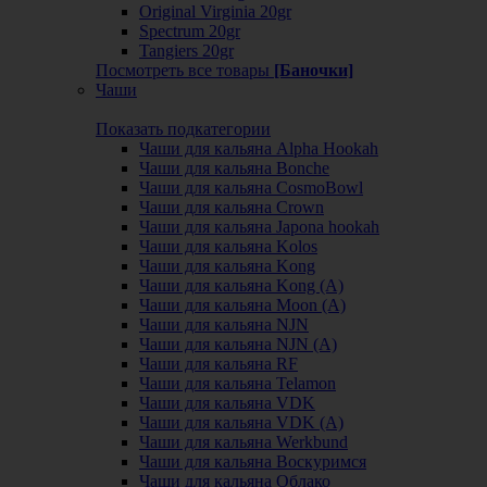
Original Virginia 20gr
Spectrum 20gr
Tangiers 20gr
Посмотреть все товары
[Баночки]
Чаши
Показать подкатегории
Чаши для кальяна Alpha Hookah
Чаши для кальяна Bonche
Чаши для кальяна CosmoBowl
Чаши для кальяна Crown
Чаши для кальяна Japona hookah
Чаши для кальяна Kolos
Чаши для кальяна Kong
Чаши для кальяна Kong (A)
Чаши для кальяна Moon (А)
Чаши для кальяна NJN
Чаши для кальяна NJN (А)
Чаши для кальяна RF
Чаши для кальяна Telamon
Чаши для кальяна VDK
Чаши для кальяна VDK (А)
Чаши для кальяна Werkbund
Чаши для кальяна Воскуримся
Чаши для кальяна Облако