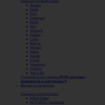
Показать подкатегории
Brusko
Duall
Ejoy
Geekvape
HQD
iJoy
Joyetech
Justfog
Logic
Rincoe
Smoant
Smok
Suorin
Uwell
Vaporesso
VooPoo
Juul Labs
Посмотреть все товары
[POD системы (
испарители и картриджи )]
Жидкости щелочные
Показать подкатегории
Glitch Sauce
HOTSPOT Traditional