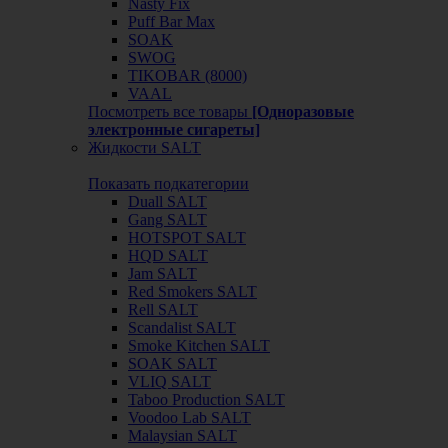
Nasty Fix
Puff Bar Max
SOAK
SWOG
TIKOBAR (8000)
VAAL
Посмотреть все товары
[Одноразовые
электронные сигареты]
Жидкости SALT
Показать подкатегории
Duall SALT
Gang SALT
HOTSPOT SALT
HQD SALT
Jam SALT
Red Smokers SALT
Rell SALT
Scandalist SALT
Smoke Kitchen SALT
SOAK SALT
VLIQ SALT
Taboo Production SALT
Voodoo Lab SALT
Malaysian SALT