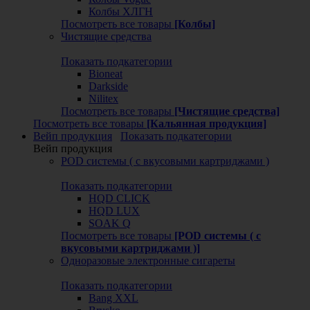
Колбы ХЛГН
Посмотреть все товары
[Колбы]
Чистящие средства
Показать подкатегории
Bioneat
Darkside
Nilitex
Посмотреть все товары
[Чистящие средства]
Посмотреть все товары
[Кальянная продукция]
Вейп продукция
Показать подкатегории
Вейп продукция
POD системы ( с вкусовыми картриджами )
Показать подкатегории
HQD CLICK
HQD LUX
SOAK Q
Посмотреть все товары
[POD системы ( с
вкусовыми картриджами )]
Одноразовые электронные сигареты
Показать подкатегории
Bang XXL