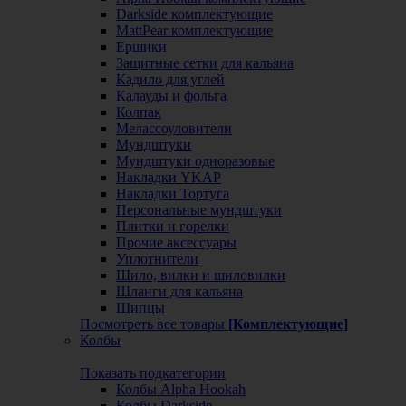
Darkside комплектующие
MattPear комплектующие
Ершики
Защитные сетки для кальяна
Кадило для углей
Калауды и фольга
Колпак
Мелассоуловители
Мундштуки
Мундштуки одноразовые
Накладки YKAP
Накладки Тортуга
Персональные мундштуки
Плитки и горелки
Прочие аксессуары
Уплотнители
Шило, вилки и шиловилки
Шланги для кальяна
Щипцы
Посмотреть все товары
[Комплектующие]
Колбы
Показать подкатегории
Колбы Alpha Hookah
Колбы Darkside