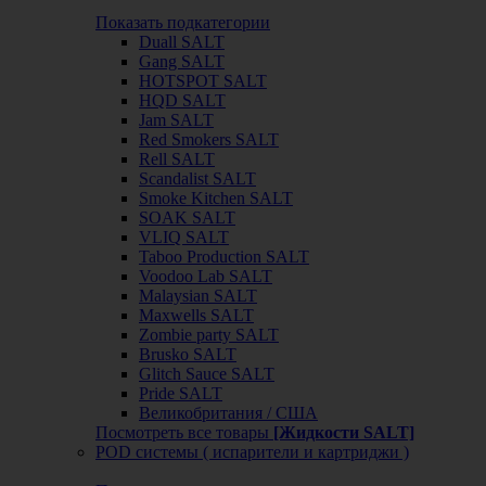
Показать подкатегории
Duall SALT
Gang SALT
HOTSPOT SALT
HQD SALT
Jam SALT
Red Smokers SALT
Rell SALT
Scandalist SALT
Smoke Kitchen SALT
SOAK SALT
VLIQ SALT
Taboo Production SALT
Voodoo Lab SALT
Malaysian SALT
Maxwells SALT
Zombie party SALT
Brusko SALT
Glitch Sauce SALT
Pride SALT
Великобритания / США
Посмотреть все товары
[Жидкости SALT]
POD системы ( испарители и картриджи )