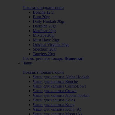
Показать подкатегории
Bonche 12gr
Burn 20gr
Daily Hookah 20gr
Darkside 20gr
MattPear 20gr
Mixtape 20gr
Must Have 20gr
Original Virginia 20gr
Spectrum 20gr
Tangiers 20gr
Посмотреть все товары
[Баночки]
Чаши
Показать подкатегории
Чаши для кальяна Alpha Hookah
Чаши для кальяна Bonche
Чаши для кальяна CosmoBowl
Чаши для кальяна Crown
Чаши для кальяна Japona hookah
Чаши для кальяна Kolos
Чаши для кальяна Kong
Чаши для кальяна Kong (A)
Чаши для кальяна Moon (А)