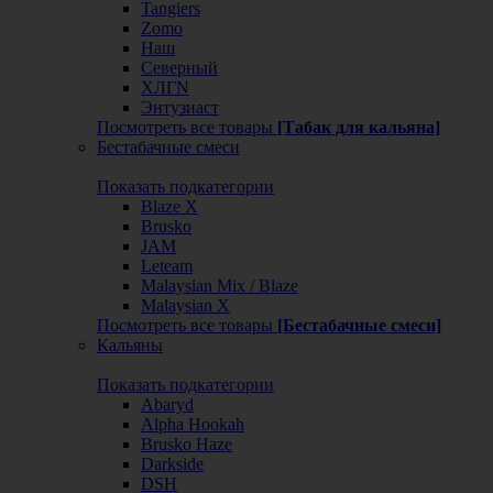
Tangiers
Zomo
Наш
Северный
ХЛГN
Энтузиаст
Посмотреть все товары
[Табак для кальяна]
Бестабачные смеси
Показать подкатегории
Blaze X
Brusko
JAM
Leteam
Malaysian Mix / Blaze
Malaysian X
Посмотреть все товары
[Бестабачные смеси]
Кальяны
Показать подкатегории
Abaryd
Alpha Hookah
Brusko Haze
Darkside
DSH