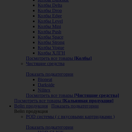
Колбы Delta
Колбы Drop
Колбы Edge
Колбы Level
Колбы Mini
Колбы Push
Колбы Space
Колбы Strong
Колбы Vogue
Колбы ХЛГН
Посмотреть все товары
[Колбы]
Чистящие средства
Показать подкатегории
Bioneat
Darkside
Nilitex
Посмотреть все товары
[Чистящие средства]
Посмотреть все товары
[Кальянная продукция]
Вейп продукция
Показать подкатегории
Вейп продукция
POD системы ( с вкусовыми картриджами )
Показать подкатегории