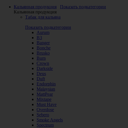
Кальянная продукция
Показать подкатегории
Кальянная продукция
Табак для кальяна
Показать подкатегории
Aurum
B3
Banger
Bonche
Brusko
Burn
Crown
Darkside
Deus
Duft
Endorphin
Malaysian
MattPear
Mixtape
Must Have
Overdose
Sebero
Smoke Angels
Spectrum