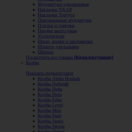
Мундштуки одноразовые
Накладки YKAP
Накладки Тортуга
Персональные мундштуки
Плитки и горелки
Прочие аксессуары
Уплотнители
Шило, вилки и шиловилки
Шланги для кальяна
Щипцы
Посмотреть все товары
[Комплектующие]
Колбы
Показать подкатегории
Колбы Alpha Hookah
Колбы Darkside
Колбы Delta
Колбы Drop
Колбы Edge
Колбы Level
Колбы Mini
Колбы Push
Колбы Space
Колбы Strong
Колбы Vogue