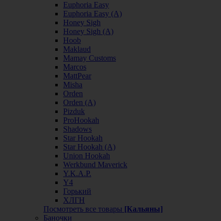
Euphoria Easy
Euphoria Easy (А)
Honey Sigh
Honey Sigh (А)
Hoob
Maklaud
Mamay Customs
Marcos
MattPear
Misha
Orden
Orden (А)
Pizduk
ProHookah
Shadows
Star Hookah
Star Hookah (А)
Union Hookah
Werkbund Maverick
Y.K.A.P.
Y4
Горький
ХЛГН
Посмотреть все товары
[Кальяны]
Баночки