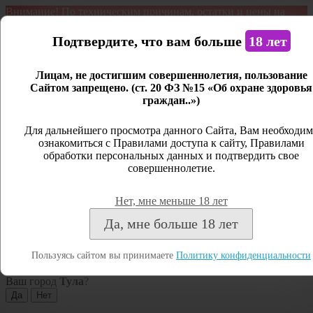
Внимание! По техническим причинам, остатки и цены на
продукцию могут отличаться с фактическим наличием. Сайт
является демонстрационным. Дистанционная продажа не
Подтвердите, что вам больше
18 лет
ведется.
Лицам, не достигшим совершеннолетия, пользование
Открыть сайдбар
Сайтом запрещено. (ст. 20 ФЗ №15 «Об охране здоровья
граждан..»)
Меню
Личный кабинет
Для дальнейшего просмотра данного Сайта, Вам необходим
ознакомиться с Правилами доступа к сайту, Правилами
Закрыть
обработки персональных данных и подтвердить свое
совершеннолетие.
Вход
Регистрация
Нет, мне меньше 18 лет
Поиск
Да, мне больше 18 лет
Посмотреть все результаты
Пользуясь сайтом вы принимаете
Политику конфиденциальности
Тула
Ваш город
Тула
?