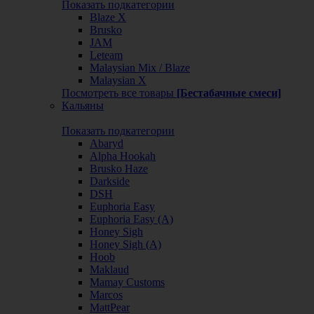
Показать подкатегории
Blaze X
Brusko
JAM
Leteam
Malaysian Mix / Blaze
Malaysian X
Посмотреть все товары
[Бестабачные смеси]
Кальяны
Показать подкатегории
Abaryd
Alpha Hookah
Brusko Haze
Darkside
DSH
Euphoria Easy
Euphoria Easy (А)
Honey Sigh
Honey Sigh (А)
Hoob
Maklaud
Mamay Customs
Marcos
MattPear