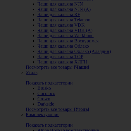
Чаши для кальяна NJN
Чаши для кальяна NJN (А)
Чаши для кальяна RF
Чаши для кальяна Telamon
Чаши для кальяна VDK
Чаши для кальяна VDK (А)
Чаши для кальяна Werkbund
Чаши для кальяна Воскуримся
Чаши для кальяна Облако
Чаши для кальяна Облако (Аладдин)
Чаши для кальяна ТОР
Чаши для кальяна ХЛГН
Посмотреть все товары
[Чаши]
Уголь
Показать подкатегории
Brusko
Cocoloco
Crown
Darkside
Посмотреть все товары
[Уголь]
Комплектующие
Показать подкатегории
Alpha Hookah комплектующие