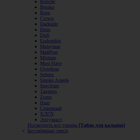
Bonche
Brusko
Burn
Crown
Darkside
Deus
Duft
Endorphin
Malaysian
MattPear
Mixtape
Must Have
Overdose
Sebero
Smoke Angels
Spectrum
Tangiers
Zomo
Наш
Северный
ХЛГN
Энтузиаст
Посмотреть все товары
[Табак для кальяна]
Бестабачные смеси