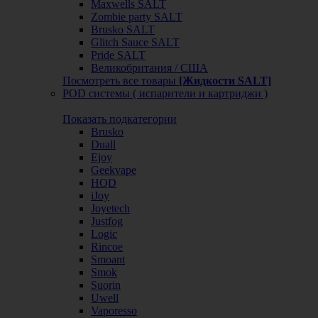
Maxwells SALT
Zombie party SALT
Brusko SALT
Glitch Sauce SALT
Pride SALT
Великобритания / США
Посмотреть все товары
[Жидкости SALT]
POD системы ( испарители и картриджи )
Показать подкатегории
Brusko
Duall
Ejoy
Geekvape
HQD
iJoy
Joyetech
Justfog
Logic
Rincoe
Smoant
Smok
Suorin
Uwell
Vaporesso