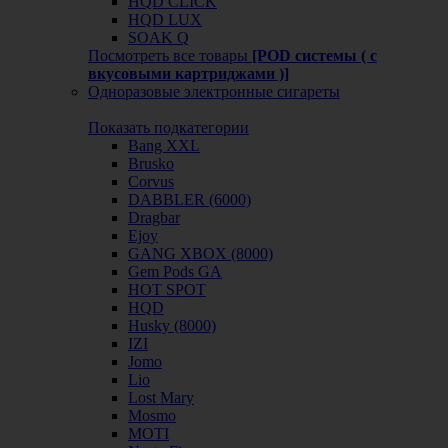
HQD CLICK
HQD LUX
SOAK Q
Посмотреть все товары
[POD системы ( с
вкусовыми картриджами )]
Одноразовые электронные сигареты
Показать подкатегории
Bang XXL
Brusko
Corvus
DABBLER (6000)
Dragbar
Ejoy
GANG XBOX (8000)
Gem Pods GA
HOT SPOT
HQD
Husky (8000)
IZI
Jomo
Lio
Lost Mary
Mosmo
MOTI