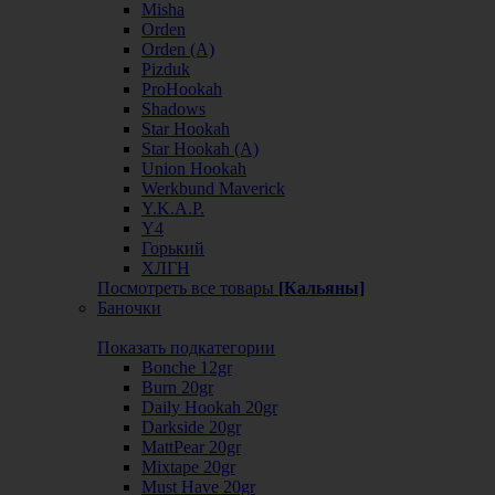
Misha
Orden
Orden (А)
Pizduk
ProHookah
Shadows
Star Hookah
Star Hookah (А)
Union Hookah
Werkbund Maverick
Y.K.A.P.
Y4
Горький
ХЛГН
Посмотреть все товары
[Кальяны]
Баночки
Показать подкатегории
Bonche 12gr
Burn 20gr
Daily Hookah 20gr
Darkside 20gr
MattPear 20gr
Mixtape 20gr
Must Have 20gr