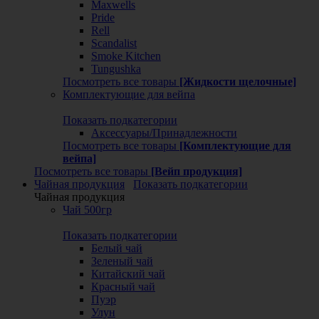
Maxwells
Pride
Rell
Scandalist
Smoke Kitchen
Tungushka
Посмотреть все товары
[Жидкости щелочные]
Комплектующие для вейпа
Показать подкатегории
Аксессуары/Принадлежности
Посмотреть все товары
[Комплектующие для
вейпа]
Посмотреть все товары
[Вейп продукция]
Чайная продукция
Показать подкатегории
Чайная продукция
Чай 500гр
Показать подкатегории
Белый чай
Зеленый чай
Китайский чай
Красный чай
Пуэр
Улун