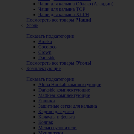
Чаши для кальяна Облако (Аладдин)
Чаши для кальяна ТОР
Чаши для кальяна ХЛГН
Посмотреть все товары
[Чаши]
Уголь
Показать подкатегории
Brusko
Cocoloco
Crown
Darkside
Посмотреть все товары
[Уголь]
Комплектующие
Показать подкатегории
Alpha Hookah комплектующие
Darkside комплектующие
MattPear комплектующие
Ершики
Защитные сетки для кальяна
Кадило для углей
Калауды и фольга
Колпак
Мелассоуловители
Мундштуки