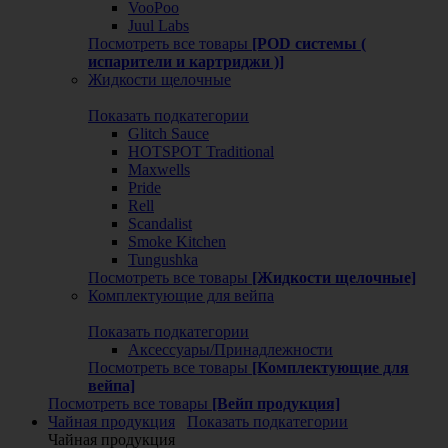
VooPoo
Juul Labs
Посмотреть все товары
[POD системы (
испарители и картриджи )]
Жидкости щелочные
Показать подкатегории
Glitch Sauce
HOTSPOT Traditional
Maxwells
Pride
Rell
Scandalist
Smoke Kitchen
Tungushka
Посмотреть все товары
[Жидкости щелочные]
Комплектующие для вейпа
Показать подкатегории
Аксессуары/Принадлежности
Посмотреть все товары
[Комплектующие для
вейпа]
Посмотреть все товары
[Вейп продукция]
Чайная продукция
Показать подкатегории
Чайная продукция