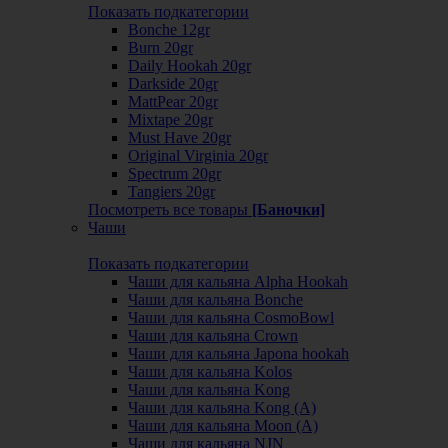
Показать подкатегории
Bonche 12gr
Burn 20gr
Daily Hookah 20gr
Darkside 20gr
MattPear 20gr
Mixtape 20gr
Must Have 20gr
Original Virginia 20gr
Spectrum 20gr
Tangiers 20gr
Посмотреть все товары
[Баночки]
Чаши
Показать подкатегории
Чаши для кальяна Alpha Hookah
Чаши для кальяна Bonche
Чаши для кальяна CosmoBowl
Чаши для кальяна Crown
Чаши для кальяна Japona hookah
Чаши для кальяна Kolos
Чаши для кальяна Kong
Чаши для кальяна Kong (A)
Чаши для кальяна Moon (А)
Чаши для кальяна NJN