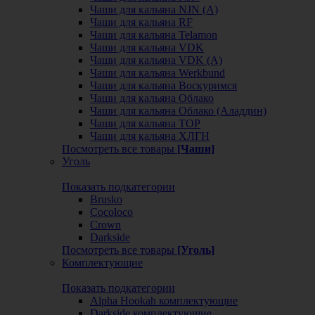
Чаши для кальяна NJN (А)
Чаши для кальяна RF
Чаши для кальяна Telamon
Чаши для кальяна VDK
Чаши для кальяна VDK (А)
Чаши для кальяна Werkbund
Чаши для кальяна Воскуримся
Чаши для кальяна Облако
Чаши для кальяна Облако (Аладдин)
Чаши для кальяна ТОР
Чаши для кальяна ХЛГН
Посмотреть все товары
[Чаши]
Уголь
Показать подкатегории
Brusko
Cocoloco
Crown
Darkside
Посмотреть все товары
[Уголь]
Комплектующие
Показать подкатегории
Alpha Hookah комплектующие
Darkside комплектующие