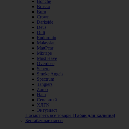
Bonche
Brusko
Burn
Crown
Darkside
Deus
Duft
Endorphin
Malaysian
MattPear
Mixtape
Must Have
Overdose
Sebero
Smoke Angels
Spectrum
Tangiers
Zomo
Наш
Северный
ХЛГN
Энтузиаст
Посмотреть все товары
[Табак для кальяна]
Бестабачные смеси