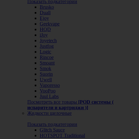
Показать подкатегории
Brusko
Duall
Ejoy
Geekvape
HQD
iJoy
Joyetech
Justfog
Logic
Rincoe
Smoant
Smok
Suorin
Uwell
Vaporesso
VooPoo
Juul Labs
Посмотреть все товары
[POD системы (
испарители и картриджи )]
Жидкости щелочные
Показать подкатегории
Glitch Sauce
HOTSPOT Traditional