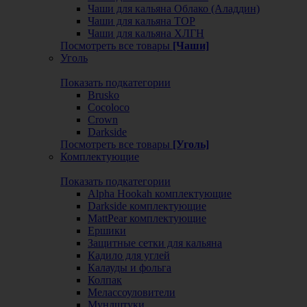
Чаши для кальяна Облако (Аладдин)
Чаши для кальяна ТОР
Чаши для кальяна ХЛГН
Посмотреть все товары
[Чаши]
Уголь
Показать подкатегории
Brusko
Cocoloco
Crown
Darkside
Посмотреть все товары
[Уголь]
Комплектующие
Показать подкатегории
Alpha Hookah комплектующие
Darkside комплектующие
MattPear комплектующие
Ершики
Защитные сетки для кальяна
Кадило для углей
Калауды и фольга
Колпак
Мелассоуловители
Мундштуки