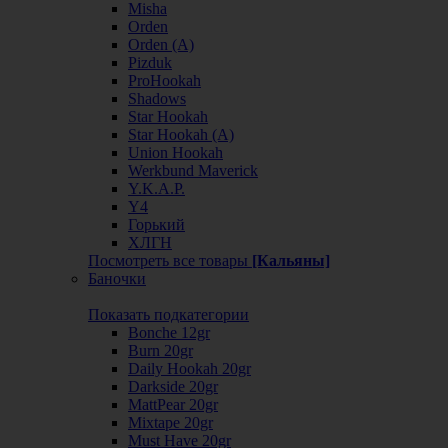
Misha
Orden
Orden (А)
Pizduk
ProHookah
Shadows
Star Hookah
Star Hookah (А)
Union Hookah
Werkbund Maverick
Y.K.A.P.
Y4
Горький
ХЛГН
Посмотреть все товары
[Кальяны]
Баночки
Показать подкатегории
Bonche 12gr
Burn 20gr
Daily Hookah 20gr
Darkside 20gr
MattPear 20gr
Mixtape 20gr
Must Have 20gr