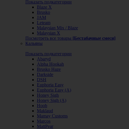
Показать подкатегории
Blaze X
Brusko
JAM
Leteam
Malaysian Mix / Blaze
Malaysian X
Посмотреть все товары
[Бестабачные смеси]
Кальяны
Показать подкатегории
Abaryd
Alpha Hookah
Brusko Haze
Darkside
DSH
Euphoria Easy
Euphoria Easy (А)
Honey Sigh
Honey Sigh (А)
Hoob
Maklaud
Mamay Customs
Marcos
MattPear