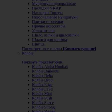
Мундштуки одноразовые
Накладки YKAP
Накладки Тортуга
Персональные мундштуки
Плитки и горелки
Прочие аксессуары
Уплотнители
Шило, вилки и шиловилки
Шланги для кальяна
Щипцы
Посмотреть все товары
[Комплектующие]
Колбы
Показать подкатегории
Колбы Alpha Hookah
Колбы Darkside
Колбы Delta
Колбы Drop
Колбы Edge
Колбы Level
Колбы Mini
Колбы Push
Колбы Space
Колбы Strong
Колбы Vogue