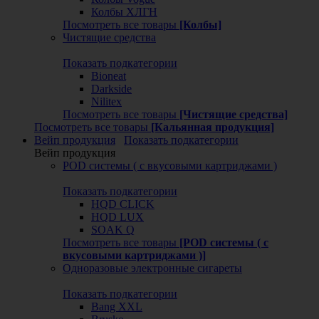
Колбы ХЛГН
Посмотреть все товары
[Колбы]
Чистящие средства
Показать подкатегории
Bioneat
Darkside
Nilitex
Посмотреть все товары
[Чистящие средства]
Посмотреть все товары
[Кальянная продукция]
Вейп продукция
Показать подкатегории
Вейп продукция
POD системы ( с вкусовыми картриджами )
Показать подкатегории
HQD CLICK
HQD LUX
SOAK Q
Посмотреть все товары
[POD системы ( с
вкусовыми картриджами )]
Одноразовые электронные сигареты
Показать подкатегории
Bang XXL