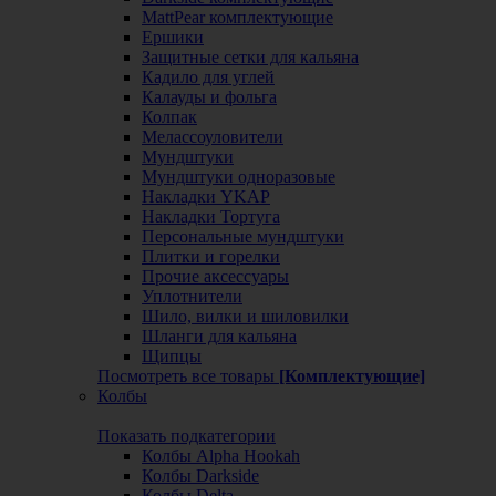
MattPear комплектующие
Ершики
Защитные сетки для кальяна
Кадило для углей
Калауды и фольга
Колпак
Мелассоуловители
Мундштуки
Мундштуки одноразовые
Накладки YKAP
Накладки Тортуга
Персональные мундштуки
Плитки и горелки
Прочие аксессуары
Уплотнители
Шило, вилки и шиловилки
Шланги для кальяна
Щипцы
Посмотреть все товары
[Комплектующие]
Колбы
Показать подкатегории
Колбы Alpha Hookah
Колбы Darkside
Колбы Delta