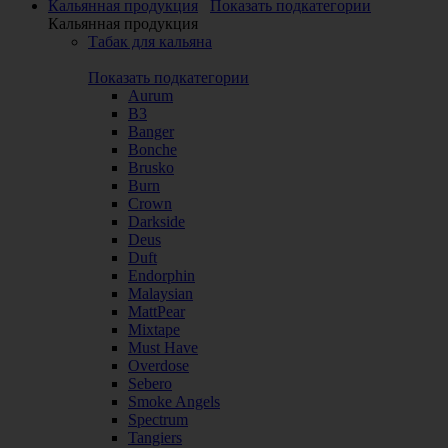
Кальянная продукция
Показать подкатегории
Кальянная продукция
Табак для кальяна
Показать подкатегории
Aurum
B3
Banger
Bonche
Brusko
Burn
Crown
Darkside
Deus
Duft
Endorphin
Malaysian
MattPear
Mixtape
Must Have
Overdose
Sebero
Smoke Angels
Spectrum
Tangiers