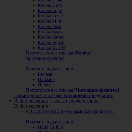
Колбы Drop
Колбы Edge
Колбы Level
Колбы Mini
Колбы Push
Колбы Space
Колбы Strong
Колбы Vogue
Колбы ХЛГН
Посмотреть все товары
[Колбы]
Чистящие средства
Показать подкатегории
Bioneat
Darkside
Nilitex
Посмотреть все товары
[Чистящие средства]
Посмотреть все товары
[Кальянная продукция]
Вейп продукция
Показать подкатегории
Вейп продукция
POD системы ( с вкусовыми картриджами )
Показать подкатегории
HQD CLICK