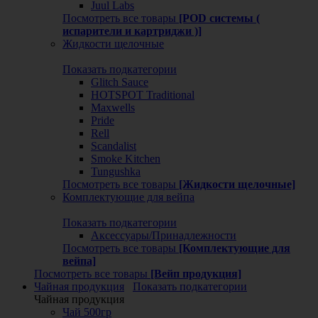
Juul Labs
Посмотреть все товары
[POD системы (
испарители и картриджи )]
Жидкости щелочные
Показать подкатегории
Glitch Sauce
HOTSPOT Traditional
Maxwells
Pride
Rell
Scandalist
Smoke Kitchen
Tungushka
Посмотреть все товары
[Жидкости щелочные]
Комплектующие для вейпа
Показать подкатегории
Аксессуары/Принадлежности
Посмотреть все товары
[Комплектующие для
вейпа]
Посмотреть все товары
[Вейп продукция]
Чайная продукция
Показать подкатегории
Чайная продукция
Чай 500гр