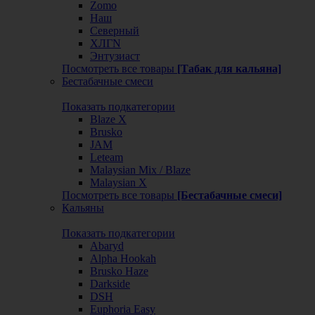
Zomo
Наш
Северный
ХЛГN
Энтузиаст
Посмотреть все товары
[Табак для кальяна]
Бестабачные смеси
Показать подкатегории
Blaze X
Brusko
JAM
Leteam
Malaysian Mix / Blaze
Malaysian X
Посмотреть все товары
[Бестабачные смеси]
Кальяны
Показать подкатегории
Abaryd
Alpha Hookah
Brusko Haze
Darkside
DSH
Euphoria Easy