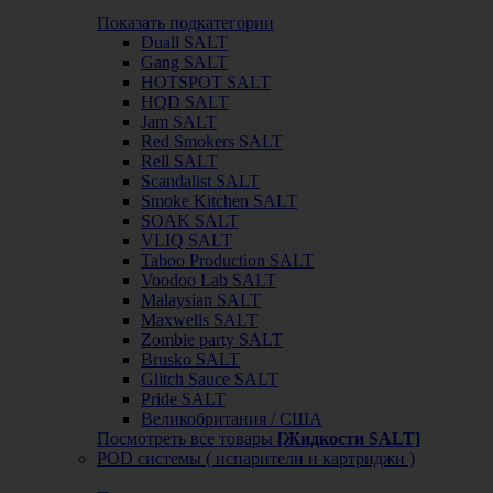
Показать подкатегории
Duall SALT
Gang SALT
HOTSPOT SALT
HQD SALT
Jam SALT
Red Smokers SALT
Rell SALT
Scandalist SALT
Smoke Kitchen SALT
SOAK SALT
VLIQ SALT
Taboo Production SALT
Voodoo Lab SALT
Malaysian SALT
Maxwells SALT
Zombie party SALT
Brusko SALT
Glitch Sauce SALT
Pride SALT
Великобритания / США
Посмотреть все товары
[Жидкости SALT]
POD системы ( испарители и картриджи )