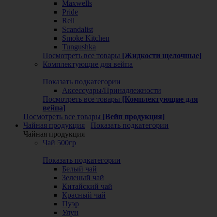
Maxwells
Pride
Rell
Scandalist
Smoke Kitchen
Tungushka
Посмотреть все товары
[Жидкости щелочные]
Комплектующие для вейпа
Показать подкатегории
Аксессуары/Принадлежности
Посмотреть все товары
[Комплектующие для
вейпа]
Посмотреть все товары
[Вейп продукция]
Чайная продукция
Показать подкатегории
Чайная продукция
Чай 500гр
Показать подкатегории
Белый чай
Зеленый чай
Китайский чай
Красный чай
Пуэр
Улун