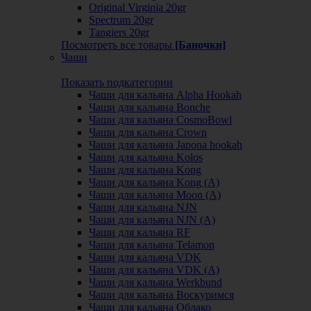
Original Virginia 20gr
Spectrum 20gr
Tangiers 20gr
Посмотреть все товары
[Баночки]
Чаши
Показать подкатегории
Чаши для кальяна Alpha Hookah
Чаши для кальяна Bonche
Чаши для кальяна CosmoBowl
Чаши для кальяна Crown
Чаши для кальяна Japona hookah
Чаши для кальяна Kolos
Чаши для кальяна Kong
Чаши для кальяна Kong (A)
Чаши для кальяна Moon (А)
Чаши для кальяна NJN
Чаши для кальяна NJN (А)
Чаши для кальяна RF
Чаши для кальяна Telamon
Чаши для кальяна VDK
Чаши для кальяна VDK (А)
Чаши для кальяна Werkbund
Чаши для кальяна Воскуримся
Чаши для кальяна Облако