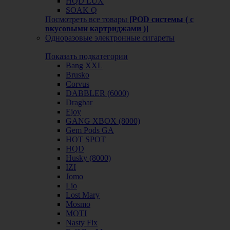
HQD LUX
SOAK Q
Посмотреть все товары
[POD системы ( с
вкусовыми картриджами )]
Одноразовые электронные сигареты
Показать подкатегории
Bang XXL
Brusko
Corvus
DABBLER (6000)
Dragbar
Ejoy
GANG XBOX (8000)
Gem Pods GA
HOT SPOT
HQD
Husky (8000)
IZI
Jomo
Lio
Lost Mary
Mosmo
MOTI
Nasty Fix