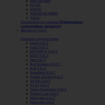
Puff Bar Max
SOAK
SWOG
TIKOBAR (8000)
VAAL
Посмотреть все товары
[Одноразовые
электронные сигареты]
Жидкости SALT
Показать подкатегории
Duall SALT
Gang SALT
HOTSPOT SALT
HQD SALT
Jam SALT
Red Smokers SALT
Rell SALT
Scandalist SALT
Smoke Kitchen SALT
SOAK SALT
VLIQ SALT
Taboo Production SALT
Voodoo Lab SALT
Malaysian SALT
Maxwells SALT