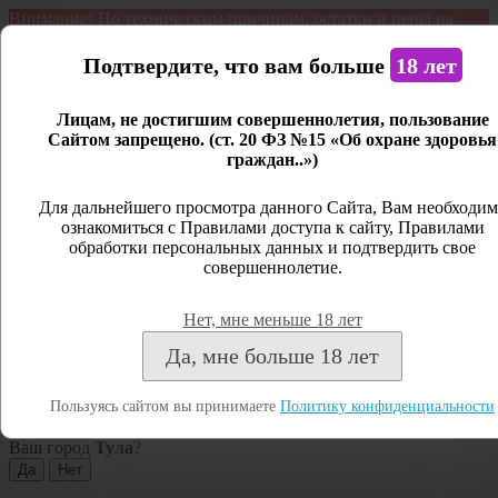
Внимание! По техническим причинам, остатки и цены на
продукцию могут отличаться с фактическим наличием. Сайт
является демонстрационным. Дистанционная продажа не
Подтвердите, что вам больше
18 лет
ведется.
Лицам, не достигшим совершеннолетия, пользование
Открыть сайдбар
Сайтом запрещено. (ст. 20 ФЗ №15 «Об охране здоровья
граждан..»)
Меню
Личный кабинет
Для дальнейшего просмотра данного Сайта, Вам необходим
ознакомиться с Правилами доступа к сайту, Правилами
Закрыть
обработки персональных данных и подтвердить свое
совершеннолетие.
Вход
Регистрация
Нет, мне меньше 18 лет
Поиск
Да, мне больше 18 лет
Посмотреть все результаты
Пользуясь сайтом вы принимаете
Политику конфиденциальности
Тула
Ваш город
Тула
?