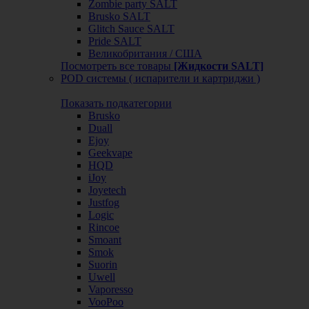
Zombie party SALT
Brusko SALT
Glitch Sauce SALT
Pride SALT
Великобритания / США
Посмотреть все товары
[Жидкости SALT]
POD системы ( испарители и картриджи )
Показать подкатегории
Brusko
Duall
Ejoy
Geekvape
HQD
iJoy
Joyetech
Justfog
Logic
Rincoe
Smoant
Smok
Suorin
Uwell
Vaporesso
VooPoo