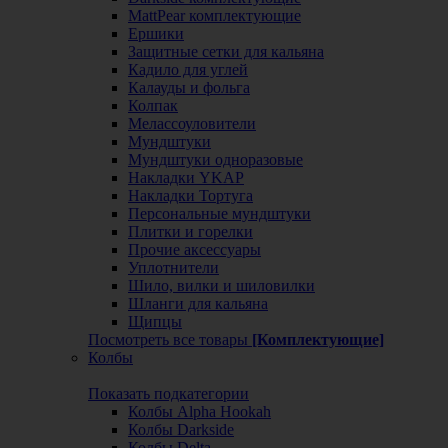
MattPear комплектующие
Ершики
Защитные сетки для кальяна
Кадило для углей
Калауды и фольга
Колпак
Мелассоуловители
Мундштуки
Мундштуки одноразовые
Накладки YKAP
Накладки Тортуга
Персональные мундштуки
Плитки и горелки
Прочие аксессуары
Уплотнители
Шило, вилки и шиловилки
Шланги для кальяна
Щипцы
Посмотреть все товары
[Комплектующие]
Колбы
Показать подкатегории
Колбы Alpha Hookah
Колбы Darkside
Колбы Delta