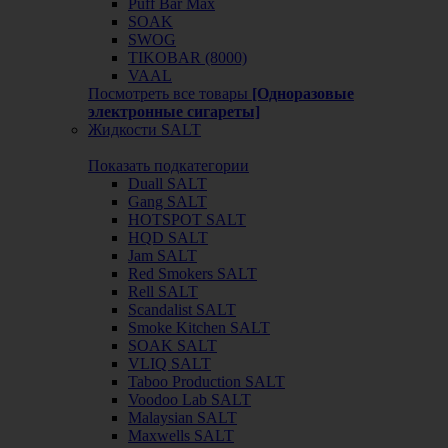
Puff Bar Max
SOAK
SWOG
TIKOBAR (8000)
VAAL
Посмотреть все товары
[Одноразовые
электронные сигареты]
Жидкости SALT
Показать подкатегории
Duall SALT
Gang SALT
HOTSPOT SALT
HQD SALT
Jam SALT
Red Smokers SALT
Rell SALT
Scandalist SALT
Smoke Kitchen SALT
SOAK SALT
VLIQ SALT
Taboo Production SALT
Voodoo Lab SALT
Malaysian SALT
Maxwells SALT