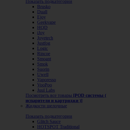
Показать подкатегории
Brusko
Duall
Ejoy
Geekvape
HQD
iJoy
Joyetech
Justfog
Logic
Rincoe
Smoant
Smok
Suorin
Uwell
Vaporesso
VooPoo
Juul Labs
Посмотреть все товары
[POD системы (
испарители и картриджи )]
Жидкости щелочные
Показать подкатегории
Glitch Sauce
HOTSPOT Traditional