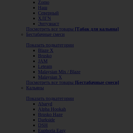
Zomo
Наш
Северный
ХЛГN
Энтузиаст
Посмотреть все товары
[Табак для кальяна]
Бестабачные смеси
Показать подкатегории
Blaze X
Brusko
JAM
Leteam
Malaysian Mix / Blaze
Malaysian X
Посмотреть все товары
[Бестабачные смеси]
Кальяны
Показать подкатегории
Abaryd
Alpha Hookah
Brusko Haze
Darkside
DSH
Euphoria Easy