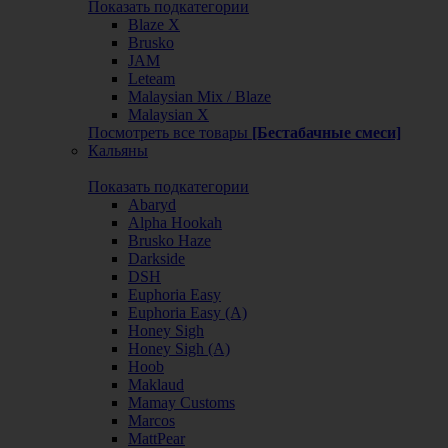
Показать подкатегории
Blaze X
Brusko
JAM
Leteam
Malaysian Mix / Blaze
Malaysian X
Посмотреть все товары
[Бестабачные смеси]
Кальяны
Показать подкатегории
Abaryd
Alpha Hookah
Brusko Haze
Darkside
DSH
Euphoria Easy
Euphoria Easy (А)
Honey Sigh
Honey Sigh (А)
Hoob
Maklaud
Mamay Customs
Marcos
MattPear