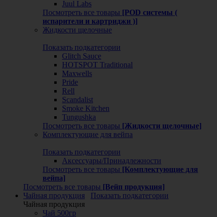
Juul Labs
Посмотреть все товары
[POD системы (
испарители и картриджи )]
Жидкости щелочные
Показать подкатегории
Glitch Sauce
HOTSPOT Traditional
Maxwells
Pride
Rell
Scandalist
Smoke Kitchen
Tungushka
Посмотреть все товары
[Жидкости щелочные]
Комплектующие для вейпа
Показать подкатегории
Аксессуары/Принадлежности
Посмотреть все товары
[Комплектующие для
вейпа]
Посмотреть все товары
[Вейп продукция]
Чайная продукция
Показать подкатегории
Чайная продукция
Чай 500гр