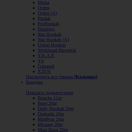
Misha
Orden
Orden (А)
Pizduk
ProHookah
Shadows
Star Hookah
Star Hookah (А)
Union Hookah
Werkbund Maverick
Y.K.A.P.
Y4
Горький
ХЛГН
Посмотреть все товары
[Кальяны]
Баночки
Показать подкатегории
Bonche 12gr
Burn 20gr
Daily Hookah 20gr
Darkside 20gr
MattPear 20gr
Mixtape 20gr
Must Have 20gr