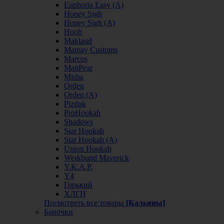
Euphoria Easy (А)
Honey Sigh
Honey Sigh (А)
Hoob
Maklaud
Mamay Customs
Marcos
MattPear
Misha
Orden
Orden (А)
Pizduk
ProHookah
Shadows
Star Hookah
Star Hookah (А)
Union Hookah
Werkbund Maverick
Y.K.A.P.
Y4
Горький
ХЛГН
Посмотреть все товары
[Кальяны]
Баночки