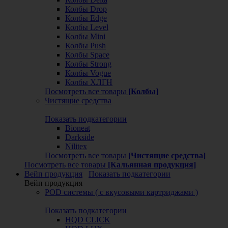
Колбы Drop
Колбы Edge
Колбы Level
Колбы Mini
Колбы Push
Колбы Space
Колбы Strong
Колбы Vogue
Колбы ХЛГН
Посмотреть все товары
[Колбы]
Чистящие средства
Показать подкатегории
Bioneat
Darkside
Nilitex
Посмотреть все товары
[Чистящие средства]
Посмотреть все товары
[Кальянная продукция]
Вейп продукция
Показать подкатегории
Вейп продукция
POD системы ( с вкусовыми картриджами )
Показать подкатегории
HQD CLICK