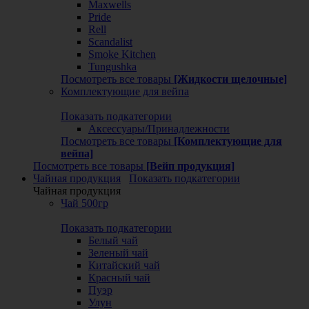
Maxwells
Pride
Rell
Scandalist
Smoke Kitchen
Tungushka
Посмотреть все товары
[Жидкости щелочные]
Комплектующие для вейпа
Показать подкатегории
Аксессуары/Принадлежности
Посмотреть все товары
[Комплектующие для
вейпа]
Посмотреть все товары
[Вейп продукция]
Чайная продукция
Показать подкатегории
Чайная продукция
Чай 500гр
Показать подкатегории
Белый чай
Зеленый чай
Китайский чай
Красный чай
Пуэр
Улун