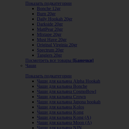
Показать подкатегории
Bonche 12gr
Burn 20gr
Daily Hookah 20gr
Darkside 20gr
MattPear 20gr
Mixtape 20gr
Must Have 20gr
Original Virginia 20gr
Spectrum 20gr
Tangiers 20gr
Посмотреть все товары
[Баночки]
Чаши
Показать подкатегории
Чаши для кальяна Alpha Hookah
Чаши для кальяна Bonche
Чаши для кальяна CosmoBowl
Чаши для кальяна Crown
Чаши для кальяна Japona hookah
Чаши для кальяна Kolos
Чаши для кальяна Kong
Чаши для кальяна Kong (A)
Чаши для кальяна Moon (А)
Чаши для кальяна NJN