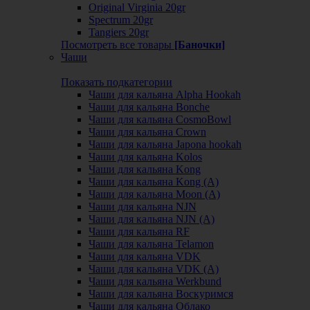
Original Virginia 20gr
Spectrum 20gr
Tangiers 20gr
Посмотреть все товары
[Баночки]
Чаши
Показать подкатегории
Чаши для кальяна Alpha Hookah
Чаши для кальяна Bonche
Чаши для кальяна CosmoBowl
Чаши для кальяна Crown
Чаши для кальяна Japona hookah
Чаши для кальяна Kolos
Чаши для кальяна Kong
Чаши для кальяна Kong (A)
Чаши для кальяна Moon (А)
Чаши для кальяна NJN
Чаши для кальяна NJN (А)
Чаши для кальяна RF
Чаши для кальяна Telamon
Чаши для кальяна VDK
Чаши для кальяна VDK (А)
Чаши для кальяна Werkbund
Чаши для кальяна Воскуримся
Чаши для кальяна Облако