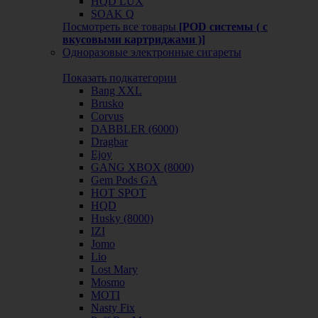
HQD LUX
SOAK Q
Посмотреть все товары
[POD системы ( с
вкусовыми картриджами )]
Одноразовые электронные сигареты
Показать подкатегории
Bang XXL
Brusko
Corvus
DABBLER (6000)
Dragbar
Ejoy
GANG XBOX (8000)
Gem Pods GA
HOT SPOT
HQD
Husky (8000)
IZI
Jomo
Lio
Lost Mary
Mosmo
MOTI
Nasty Fix