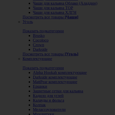
Чаши для кальяна Облако (Аладдин)
Чаши для кальяна ТОР
Чаши для кальяна ХЛГН
Посмотреть все товары
[Чаши]
Уголь
Показать подкатегории
Brusko
Cocoloco
Crown
Darkside
Посмотреть все товары
[Уголь]
Комплектующие
Показать подкатегории
Alpha Hookah комплектующие
Darkside комплектующие
MattPear комплектующие
Ершики
Защитные сетки для кальяна
Кадило для углей
Калауды и фольга
Колпак
Мелассоуловители
Мундштуки