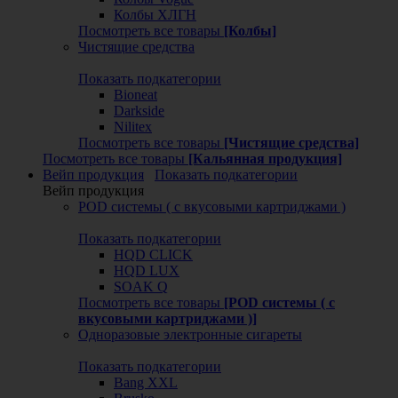
Колбы ХЛГН
Посмотреть все товары
[Колбы]
Чистящие средства
Показать подкатегории
Bioneat
Darkside
Nilitex
Посмотреть все товары
[Чистящие средства]
Посмотреть все товары
[Кальянная продукция]
Вейп продукция
Показать подкатегории
Вейп продукция
POD системы ( с вкусовыми картриджами )
Показать подкатегории
HQD CLICK
HQD LUX
SOAK Q
Посмотреть все товары
[POD системы ( с
вкусовыми картриджами )]
Одноразовые электронные сигареты
Показать подкатегории
Bang XXL