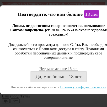
Внимание! По техническим причинам, остатки и цены на
продукцию могут отличаться с фактическим наличием. Сайт
является демонстрационным. Дистанционная продажа не
Подтвердите, что вам больше
18 лет
ведется.
Лицам, не достигшим совершеннолетия, пользование
Открыть сайдбар
Сайтом запрещено. (ст. 20 ФЗ №15 «Об охране здоровья
граждан..»)
Меню
Личный кабинет
Для дальнейшего просмотра данного Сайта, Вам необходим
ознакомиться с Правилами доступа к сайту, Правилами
Закрыть
обработки персональных данных и подтвердить свое
совершеннолетие.
Вход
Регистрация
Нет, мне меньше 18 лет
Поиск
Да, мне больше 18 лет
Посмотреть все результаты
Пользуясь сайтом вы принимаете
Политику конфиденциальности
Тула
Ваш город
Тула
?