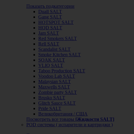
Показать подкатегории
Duall SALT
Gang SALT
HOTSPOT SALT
HQD SALT
Jam SALT
Red Smokers SALT
Rell SALT
Scandalist SALT
Smoke Kitchen SALT
SOAK SALT
VLIQ SALT
Taboo Production SALT
Voodoo Lab SALT
Malaysian SALT
Maxwells SALT
Zombie party SALT
Brusko SALT
Glitch Sauce SALT
Pride SALT
Великобритания / США
Посмотреть все товары
[Жидкости SALT]
POD системы ( испарители и картриджи )