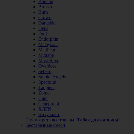
Bonche
Brusko
Burn
Crown
Darkside
Deus
Duft
Endorphin
Malaysian
MattPear
Mixtape
Must Have
Overdose
Sebero
Smoke Angels
Spectrum
Tangiers
Zomo
Наш
Северный
ХЛГN
Энтузиаст
Посмотреть все товары
[Табак для кальяна]
Бестабачные смеси