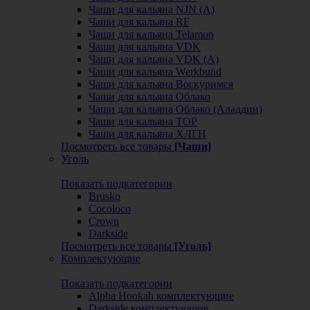
Чаши для кальяна NJN (А)
Чаши для кальяна RF
Чаши для кальяна Telamon
Чаши для кальяна VDK
Чаши для кальяна VDK (А)
Чаши для кальяна Werkbund
Чаши для кальяна Воскуримся
Чаши для кальяна Облако
Чаши для кальяна Облако (Аладдин)
Чаши для кальяна ТОР
Чаши для кальяна ХЛГН
Посмотреть все товары
[Чаши]
Уголь
Показать подкатегории
Brusko
Cocoloco
Crown
Darkside
Посмотреть все товары
[Уголь]
Комплектующие
Показать подкатегории
Alpha Hookah комплектующие
Darkside комплектующие