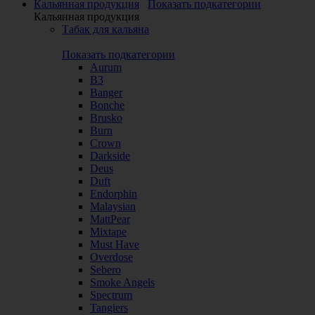
Кальянная продукция
Показать подкатегории
Кальянная продукция
Табак для кальяна
Показать подкатегории
Aurum
B3
Banger
Bonche
Brusko
Burn
Crown
Darkside
Deus
Duft
Endorphin
Malaysian
MattPear
Mixtape
Must Have
Overdose
Sebero
Smoke Angels
Spectrum
Tangiers