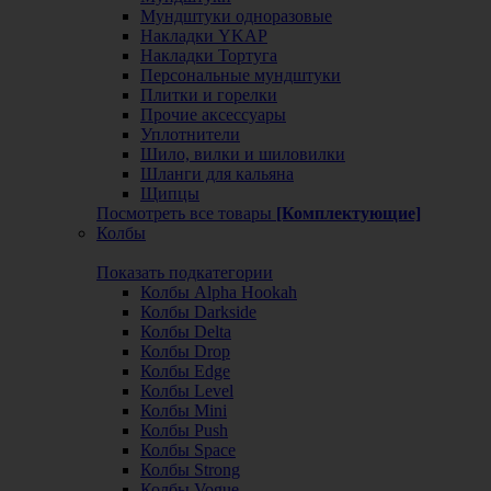
Мундштуки одноразовые
Накладки YKAP
Накладки Тортуга
Персональные мундштуки
Плитки и горелки
Прочие аксессуары
Уплотнители
Шило, вилки и шиловилки
Шланги для кальяна
Щипцы
Посмотреть все товары
[Комплектующие]
Колбы
Показать подкатегории
Колбы Alpha Hookah
Колбы Darkside
Колбы Delta
Колбы Drop
Колбы Edge
Колбы Level
Колбы Mini
Колбы Push
Колбы Space
Колбы Strong
Колбы Vogue