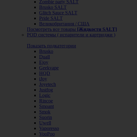
Zombie party SALT
Brusko SALT
Glitch Sauce SALT
Pride SALT
Великобритания / США
Посмотреть все товары
[Жидкости SALT]
POD системы ( испарители и картриджи )
Показать подкатегории
Brusko
Duall
Ejoy
Geekvape
HQD
iJoy
Joyetech
Justfog
Logic
Rincoe
Smoant
Smok
Suorin
Uwell
Vaporesso
VooPoo