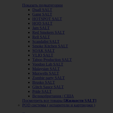
Показать подкатегории
Duall SALT
Gang SALT
HOTSPOT SALT
HQD SALT
Jam SALT
Red Smokers SALT
Rell SALT
Scandalist SALT
Smoke Kitchen SALT
SOAK SALT
VLIQ SALT
Taboo Production SALT
Voodoo Lab SALT
Malaysian SALT
Maxwells SALT
Zombie party SALT
Brusko SALT
Glitch Sauce SALT
Pride SALT
Великобритания / США
Посмотреть все товары
[Жидкости SALT]
POD системы ( испарители и картриджи )