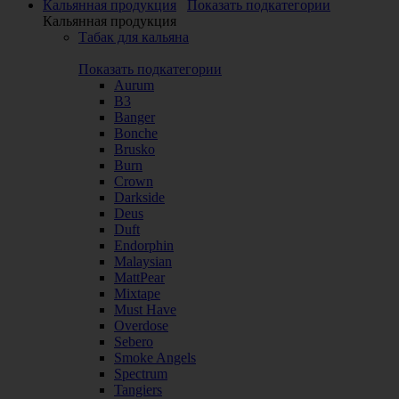
Кальянная продукция
Показать подкатегории
Кальянная продукция
Табак для кальяна
Показать подкатегории
Aurum
B3
Banger
Bonche
Brusko
Burn
Crown
Darkside
Deus
Duft
Endorphin
Malaysian
MattPear
Mixtape
Must Have
Overdose
Sebero
Smoke Angels
Spectrum
Tangiers