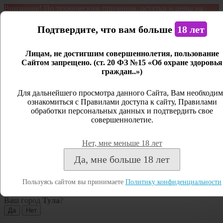
Внимание! По техническим причинам, остатки и цены на
продукцию могут отличаться с фактическим наличием. Сайт
является демонстрационным. Дистанционная продажа не
Подтвердите, что вам больше
18 лет
ведется.
Лицам, не достигшим совершеннолетия, пользование
Открыть сайдбар
Сайтом запрещено. (ст. 20 ФЗ №15 «Об охране здоровья
граждан..»)
Меню
Личный кабинет
Для дальнейшего просмотра данного Сайта, Вам необходим
ознакомиться с Правилами доступа к сайту, Правилами
Закрыть
обработки персональных данных и подтвердить свое
совершеннолетие.
Вход
Регистрация
Нет, мне меньше 18 лет
Поиск
Да, мне больше 18 лет
Посмотреть все результаты
Пользуясь сайтом вы принимаете
Политику конфиденциальности
Тула
Ваш город
Тула
?