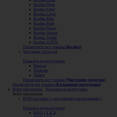
Колбы Drop
Колбы Edge
Колбы Level
Колбы Mini
Колбы Push
Колбы Space
Колбы Strong
Колбы Vogue
Колбы ХЛГН
Посмотреть все товары
[Колбы]
Чистящие средства
Показать подкатегории
Bioneat
Darkside
Nilitex
Посмотреть все товары
[Чистящие средства]
Посмотреть все товары
[Кальянная продукция]
Вейп продукция
Показать подкатегории
Вейп продукция
POD системы ( с вкусовыми картриджами )
Показать подкатегории
HQD CLICK