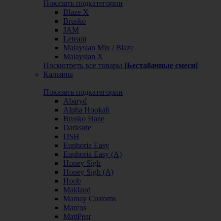
Показать подкатегории
Blaze X
Brusko
JAM
Leteam
Malaysian Mix / Blaze
Malaysian X
Посмотреть все товары
[Бестабачные смеси]
Кальяны
Показать подкатегории
Abaryd
Alpha Hookah
Brusko Haze
Darkside
DSH
Euphoria Easy
Euphoria Easy (А)
Honey Sigh
Honey Sigh (А)
Hoob
Maklaud
Mamay Customs
Marcos
MattPear