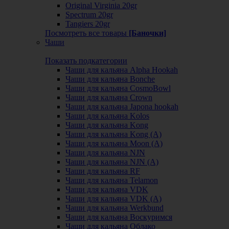
Original Virginia 20gr
Spectrum 20gr
Tangiers 20gr
Посмотреть все товары
[Баночки]
Чаши
Показать подкатегории
Чаши для кальяна Alpha Hookah
Чаши для кальяна Bonche
Чаши для кальяна CosmoBowl
Чаши для кальяна Crown
Чаши для кальяна Japona hookah
Чаши для кальяна Kolos
Чаши для кальяна Kong
Чаши для кальяна Kong (A)
Чаши для кальяна Moon (А)
Чаши для кальяна NJN
Чаши для кальяна NJN (А)
Чаши для кальяна RF
Чаши для кальяна Telamon
Чаши для кальяна VDK
Чаши для кальяна VDK (А)
Чаши для кальяна Werkbund
Чаши для кальяна Воскуримся
Чаши для кальяна Облако