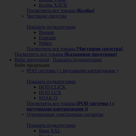
Колбы ХЛГН
Посмотреть все товары
[Колбы]
Чистящие средства
Показать подкатегории
Bioneat
Darkside
Nilitex
Посмотреть все товары
[Чистящие средства]
Посмотреть все товары
[Кальянная продукция]
Вейп продукция
Показать подкатегории
Вейп продукция
POD системы ( с вкусовыми картриджами )
Показать подкатегории
HQD CLICK
HQD LUX
SOAK Q
Посмотреть все товары
[POD системы ( с
вкусовыми картриджами )]
Одноразовые электронные сигареты
Показать подкатегории
Bang XXL