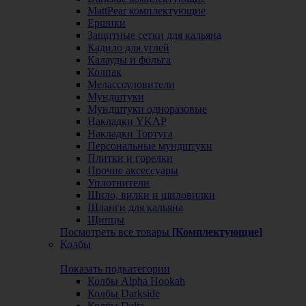
MattPear комплектующие
Ершики
Защитные сетки для кальяна
Кадило для углей
Калауды и фольга
Колпак
Мелассоуловители
Мундштуки
Мундштуки одноразовые
Накладки YKAP
Накладки Тортуга
Персональные мундштуки
Плитки и горелки
Прочие аксессуары
Уплотнители
Шило, вилки и шиловилки
Шланги для кальяна
Щипцы
Посмотреть все товары
[Комплектующие]
Колбы
Показать подкатегории
Колбы Alpha Hookah
Колбы Darkside
Колбы Delta