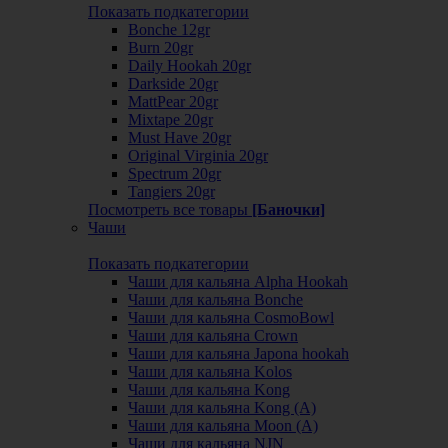
Показать подкатегории
Bonche 12gr
Burn 20gr
Daily Hookah 20gr
Darkside 20gr
MattPear 20gr
Mixtape 20gr
Must Have 20gr
Original Virginia 20gr
Spectrum 20gr
Tangiers 20gr
Посмотреть все товары
[Баночки]
Чаши
Показать подкатегории
Чаши для кальяна Alpha Hookah
Чаши для кальяна Bonche
Чаши для кальяна CosmoBowl
Чаши для кальяна Crown
Чаши для кальяна Japona hookah
Чаши для кальяна Kolos
Чаши для кальяна Kong
Чаши для кальяна Kong (A)
Чаши для кальяна Moon (А)
Чаши для кальяна NJN