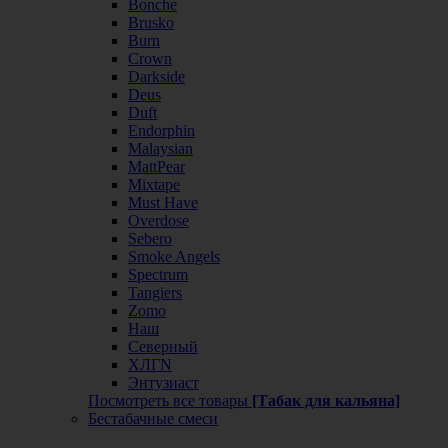
Bonche
Brusko
Burn
Crown
Darkside
Deus
Duft
Endorphin
Malaysian
MattPear
Mixtape
Must Have
Overdose
Sebero
Smoke Angels
Spectrum
Tangiers
Zomo
Наш
Северный
ХЛГN
Энтузиаст
Посмотреть все товары
[Табак для кальяна]
Бестабачные смеси