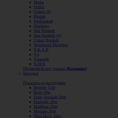
Misha
Orden
Orden (А)
Pizduk
ProHookah
Shadows
Star Hookah
Star Hookah (А)
Union Hookah
Werkbund Maverick
Y.K.A.P.
Y4
Горький
ХЛГН
Посмотреть все товары
[Кальяны]
Баночки
Показать подкатегории
Bonche 12gr
Burn 20gr
Daily Hookah 20gr
Darkside 20gr
MattPear 20gr
Mixtape 20gr
Must Have 20gr