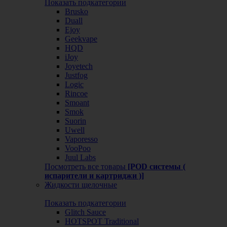
Показать подкатегории
Brusko
Duall
Ejoy
Geekvape
HQD
iJoy
Joyetech
Justfog
Logic
Rincoe
Smoant
Smok
Suorin
Uwell
Vaporesso
VooPoo
Juul Labs
Посмотреть все товары
[POD системы (
испарители и картриджи )]
Жидкости щелочные
Показать подкатегории
Glitch Sauce
HOTSPOT Traditional