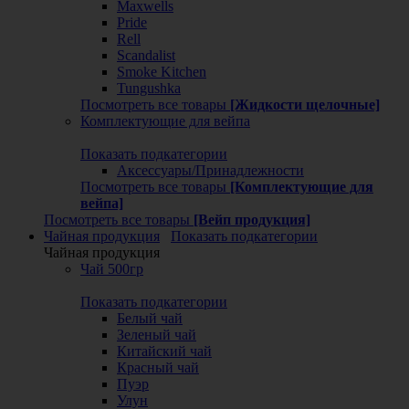
Maxwells
Pride
Rell
Scandalist
Smoke Kitchen
Tungushka
Посмотреть все товары
[Жидкости щелочные]
Комплектующие для вейпа
Показать подкатегории
Аксессуары/Принадлежности
Посмотреть все товары
[Комплектующие для
вейпа]
Посмотреть все товары
[Вейп продукция]
Чайная продукция
Показать подкатегории
Чайная продукция
Чай 500гр
Показать подкатегории
Белый чай
Зеленый чай
Китайский чай
Красный чай
Пуэр
Улун