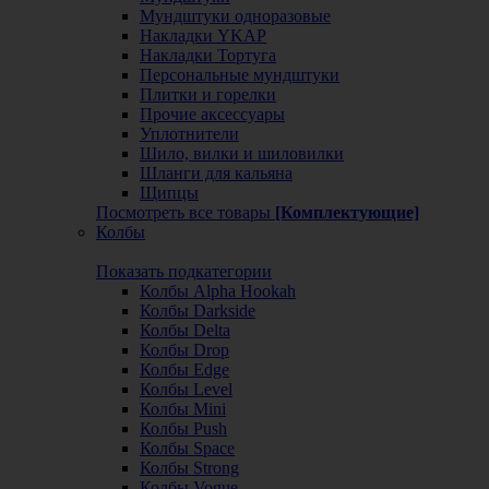
Мундштуки одноразовые
Накладки YKAP
Накладки Тортуга
Персональные мундштуки
Плитки и горелки
Прочие аксессуары
Уплотнители
Шило, вилки и шиловилки
Шланги для кальяна
Щипцы
Посмотреть все товары
[Комплектующие]
Колбы
Показать подкатегории
Колбы Alpha Hookah
Колбы Darkside
Колбы Delta
Колбы Drop
Колбы Edge
Колбы Level
Колбы Mini
Колбы Push
Колбы Space
Колбы Strong
Колбы Vogue