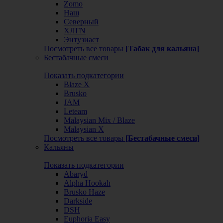
Zomo
Наш
Северный
ХЛГN
Энтузиаст
Посмотреть все товары
[Табак для кальяна]
Бестабачные смеси
Показать подкатегории
Blaze X
Brusko
JAM
Leteam
Malaysian Mix / Blaze
Malaysian X
Посмотреть все товары
[Бестабачные смеси]
Кальяны
Показать подкатегории
Abaryd
Alpha Hookah
Brusko Haze
Darkside
DSH
Euphoria Easy