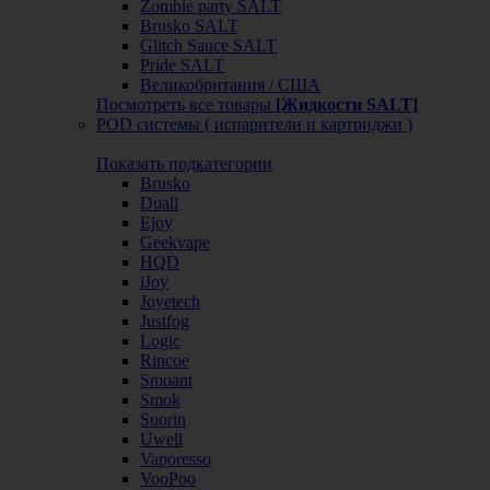
Zombie party SALT
Brusko SALT
Glitch Sauce SALT
Pride SALT
Великобритания / США
Посмотреть все товары
[Жидкости SALT]
POD системы ( испарители и картриджи )
Показать подкатегории
Brusko
Duall
Ejoy
Geekvape
HQD
iJoy
Joyetech
Justfog
Logic
Rincoe
Smoant
Smok
Suorin
Uwell
Vaporesso
VooPoo