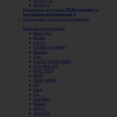
HQD LUX
SOAK Q
Посмотреть все товары
[POD системы ( с
вкусовыми картриджами )]
Одноразовые электронные сигареты
Показать подкатегории
Bang XXL
Brusko
Corvus
DABBLER (6000)
Dragbar
Ejoy
GANG XBOX (8000)
Gem Pods GA
HOT SPOT
HQD
Husky (8000)
IZI
Jomo
Lio
Lost Mary
Mosmo
MOTI
Nasty Fix