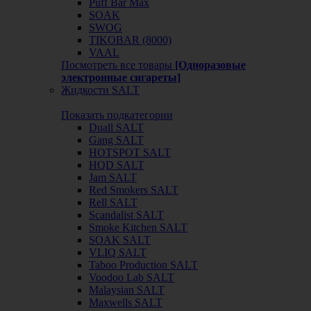
Puff Bar Max
SOAK
SWOG
TIKOBAR (8000)
VAAL
Посмотреть все товары
[Одноразовые
электронные сигареты]
Жидкости SALT
Показать подкатегории
Duall SALT
Gang SALT
HOTSPOT SALT
HQD SALT
Jam SALT
Red Smokers SALT
Rell SALT
Scandalist SALT
Smoke Kitchen SALT
SOAK SALT
VLIQ SALT
Taboo Production SALT
Voodoo Lab SALT
Malaysian SALT
Maxwells SALT