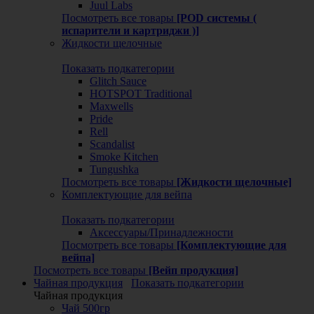
Juul Labs
Посмотреть все товары
[POD системы (
испарители и картриджи )]
Жидкости щелочные
Показать подкатегории
Glitch Sauce
HOTSPOT Traditional
Maxwells
Pride
Rell
Scandalist
Smoke Kitchen
Tungushka
Посмотреть все товары
[Жидкости щелочные]
Комплектующие для вейпа
Показать подкатегории
Аксессуары/Принадлежности
Посмотреть все товары
[Комплектующие для
вейпа]
Посмотреть все товары
[Вейп продукция]
Чайная продукция
Показать подкатегории
Чайная продукция
Чай 500гр