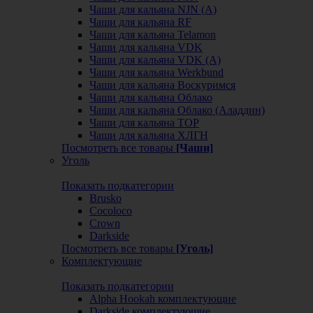
Чаши для кальяна NJN (А)
Чаши для кальяна RF
Чаши для кальяна Telamon
Чаши для кальяна VDK
Чаши для кальяна VDK (А)
Чаши для кальяна Werkbund
Чаши для кальяна Воскуримся
Чаши для кальяна Облако
Чаши для кальяна Облако (Аладдин)
Чаши для кальяна ТОР
Чаши для кальяна ХЛГН
Посмотреть все товары
[Чаши]
Уголь
Показать подкатегории
Brusko
Cocoloco
Crown
Darkside
Посмотреть все товары
[Уголь]
Комплектующие
Показать подкатегории
Alpha Hookah комплектующие
Darkside комплектующие