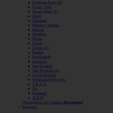
Euphoria Easy (А)
Honey Sigh
Honey Sigh (А)
Hoob
Maklaud
Mamay Customs
Marcos
MattPear
Misha
Orden
Orden (А)
Pizduk
ProHookah
Shadows
Star Hookah
Star Hookah (А)
Union Hookah
Werkbund Maverick
Y.K.A.P.
Y4
Горький
ХЛГН
Посмотреть все товары
[Кальяны]
Баночки