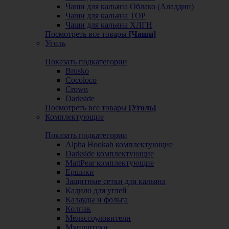
Чаши для кальяна Облако (Аладдин)
Чаши для кальяна ТОР
Чаши для кальяна ХЛГН
Посмотреть все товары
[Чаши]
Уголь
Показать подкатегории
Brusko
Cocoloco
Crown
Darkside
Посмотреть все товары
[Уголь]
Комплектующие
Показать подкатегории
Alpha Hookah комплектующие
Darkside комплектующие
MattPear комплектующие
Ершики
Защитные сетки для кальяна
Кадило для углей
Калауды и фольга
Колпак
Мелассоуловители
Мундштуки