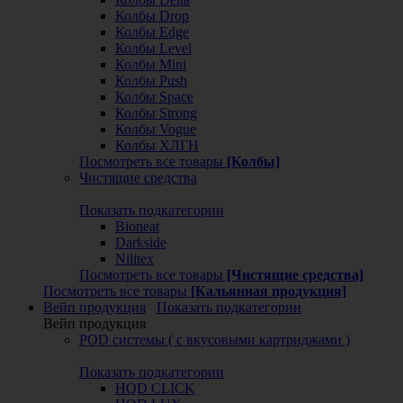
Колбы Drop
Колбы Edge
Колбы Level
Колбы Mini
Колбы Push
Колбы Space
Колбы Strong
Колбы Vogue
Колбы ХЛГН
Посмотреть все товары
[Колбы]
Чистящие средства
Показать подкатегории
Bioneat
Darkside
Nilitex
Посмотреть все товары
[Чистящие средства]
Посмотреть все товары
[Кальянная продукция]
Вейп продукция
Показать подкатегории
Вейп продукция
POD системы ( с вкусовыми картриджами )
Показать подкатегории
HQD CLICK