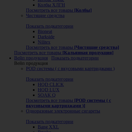
Колбы ХЛГН
Посмотреть все товары
[Колбы]
Чистящие средства
Показать подкатегории
Bioneat
Darkside
Nilitex
Посмотреть все товары
[Чистящие средства]
Посмотреть все товары
[Кальянная продукция]
Вейп продукция
Показать подкатегории
Вейп продукция
POD системы ( с вкусовыми картриджами )
Показать подкатегории
HQD CLICK
HQD LUX
SOAK Q
Посмотреть все товары
[POD системы ( с
вкусовыми картриджами )]
Одноразовые электронные сигареты
Показать подкатегории
Bang XXL