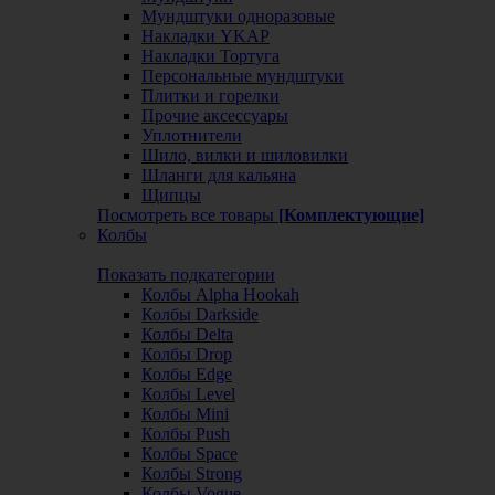
Мундштуки одноразовые
Накладки YKAP
Накладки Тортуга
Персональные мундштуки
Плитки и горелки
Прочие аксессуары
Уплотнители
Шило, вилки и шиловилки
Шланги для кальяна
Щипцы
Посмотреть все товары
[Комплектующие]
Колбы
Показать подкатегории
Колбы Alpha Hookah
Колбы Darkside
Колбы Delta
Колбы Drop
Колбы Edge
Колбы Level
Колбы Mini
Колбы Push
Колбы Space
Колбы Strong
Колбы Vogue