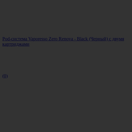
Pod-система Vaporesso Zero Renova - Black (Черный) с двумя
картриджами
(0)