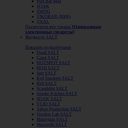
Puff Bar Max
SOAK
SWOG
TIKOBAR (8000)
VAAL
Посмотреть все товары
[Одноразовые
электронные сигареты]
Жидкости SALT
Показать подкатегории
Duall SALT
Gang SALT
HOTSPOT SALT
HQD SALT
Jam SALT
Red Smokers SALT
Rell SALT
Scandalist SALT
Smoke Kitchen SALT
SOAK SALT
VLIQ SALT
Taboo Production SALT
Voodoo Lab SALT
Malaysian SALT
Maxwells SALT