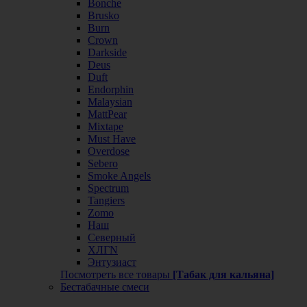
Bonche
Brusko
Burn
Crown
Darkside
Deus
Duft
Endorphin
Malaysian
MattPear
Mixtape
Must Have
Overdose
Sebero
Smoke Angels
Spectrum
Tangiers
Zomo
Наш
Северный
ХЛГN
Энтузиаст
Посмотреть все товары
[Табак для кальяна]
Бестабачные смеси