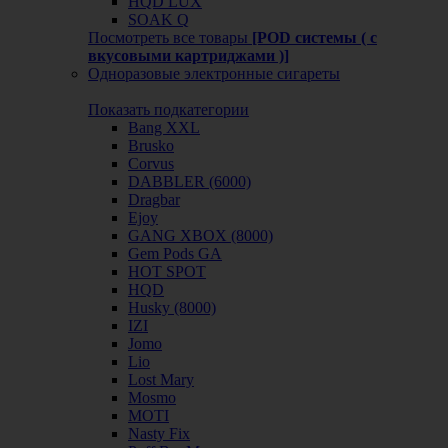
HQD LUX
SOAK Q
Посмотреть все товары
[POD системы ( с
вкусовыми картриджами )]
Одноразовые электронные сигареты
Показать подкатегории
Bang XXL
Brusko
Corvus
DABBLER (6000)
Dragbar
Ejoy
GANG XBOX (8000)
Gem Pods GA
HOT SPOT
HQD
Husky (8000)
IZI
Jomo
Lio
Lost Mary
Mosmo
MOTI
Nasty Fix