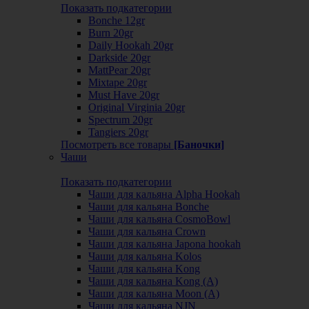
Показать подкатегории
Bonche 12gr
Burn 20gr
Daily Hookah 20gr
Darkside 20gr
MattPear 20gr
Mixtape 20gr
Must Have 20gr
Original Virginia 20gr
Spectrum 20gr
Tangiers 20gr
Посмотреть все товары
[Баночки]
Чаши
Показать подкатегории
Чаши для кальяна Alpha Hookah
Чаши для кальяна Bonche
Чаши для кальяна CosmoBowl
Чаши для кальяна Crown
Чаши для кальяна Japona hookah
Чаши для кальяна Kolos
Чаши для кальяна Kong
Чаши для кальяна Kong (A)
Чаши для кальяна Moon (А)
Чаши для кальяна NJN