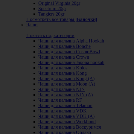
Original Virginia 20gr
Spectrum 20gr
Tangiers 20gr
Посмотреть все товары
[Баночки]
Чаши
Показать подкатегории
Чаши для кальяна Alpha Hookah
Чаши для кальяна Bonche
Чаши для кальяна CosmoBowl
Чаши для кальяна Crown
Чаши для кальяна Japona hookah
Чаши для кальяна Kolos
Чаши для кальяна Kong
Чаши для кальяна Kong (A)
Чаши для кальяна Moon (А)
Чаши для кальяна NJN
Чаши для кальяна NJN (А)
Чаши для кальяна RF
Чаши для кальяна Telamon
Чаши для кальяна VDK
Чаши для кальяна VDK (А)
Чаши для кальяна Werkbund
Чаши для кальяна Воскуримся
Чаши для кальяна Облако