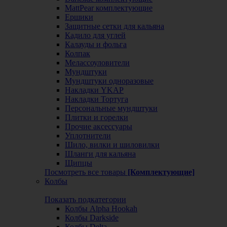
MattPear комплектующие
Ершики
Защитные сетки для кальяна
Кадило для углей
Калауды и фольга
Колпак
Мелассоуловители
Мундштуки
Мундштуки одноразовые
Накладки YKAP
Накладки Тортуга
Персональные мундштуки
Плитки и горелки
Прочие аксессуары
Уплотнители
Шило, вилки и шиловилки
Шланги для кальяна
Щипцы
Посмотреть все товары
[Комплектующие]
Колбы
Показать подкатегории
Колбы Alpha Hookah
Колбы Darkside
Колбы Delta