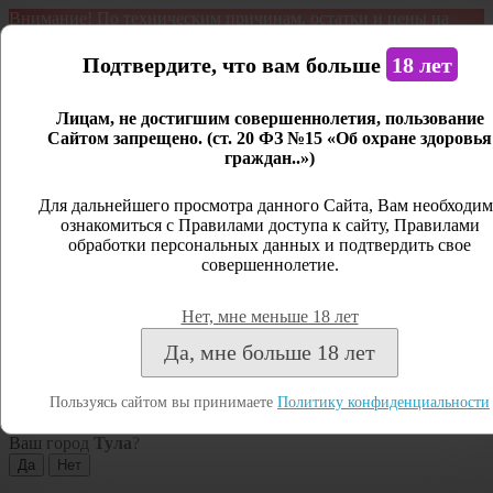
Внимание! По техническим причинам, остатки и цены на
продукцию могут отличаться с фактическим наличием. Сайт
является демонстрационным. Дистанционная продажа не
Подтвердите, что вам больше
18 лет
ведется.
Лицам, не достигшим совершеннолетия, пользование
Открыть сайдбар
Сайтом запрещено. (ст. 20 ФЗ №15 «Об охране здоровья
граждан..»)
Меню
Личный кабинет
Для дальнейшего просмотра данного Сайта, Вам необходим
ознакомиться с Правилами доступа к сайту, Правилами
Закрыть
обработки персональных данных и подтвердить свое
совершеннолетие.
Вход
Регистрация
Нет, мне меньше 18 лет
Поиск
Да, мне больше 18 лет
Посмотреть все результаты
Пользуясь сайтом вы принимаете
Политику конфиденциальности
Тула
Ваш город
Тула
?