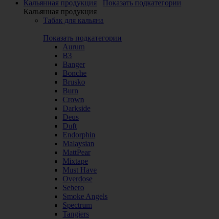
Кальянная продукция
Показать подкатегории
Кальянная продукция
Табак для кальяна
Показать подкатегории
Aurum
B3
Banger
Bonche
Brusko
Burn
Crown
Darkside
Deus
Duft
Endorphin
Malaysian
MattPear
Mixtape
Must Have
Overdose
Sebero
Smoke Angels
Spectrum
Tangiers