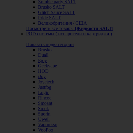
Zombie party SALT
Brusko SALT
Glitch Sauce SALT
Pride SALT
Великобритания / США
Посмотреть все товары
[Жидкости SALT]
POD системы ( испарители и картриджи )
Показать подкатегории
Brusko
Duall
Ejoy
Geekvape
HQD
iJoy
Joyetech
Justfog
Logic
Rincoe
Smoant
Smok
Suorin
Uwell
Vaporesso
VooPoo