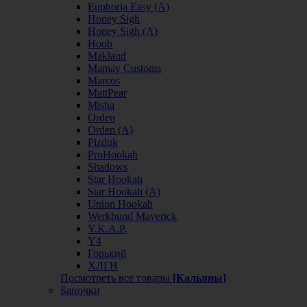
Euphoria Easy (А)
Honey Sigh
Honey Sigh (А)
Hoob
Maklaud
Mamay Customs
Marcos
MattPear
Misha
Orden
Orden (А)
Pizduk
ProHookah
Shadows
Star Hookah
Star Hookah (А)
Union Hookah
Werkbund Maverick
Y.K.A.P.
Y4
Горький
ХЛГН
Посмотреть все товары
[Кальяны]
Баночки