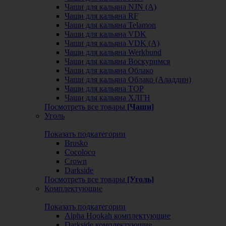
Чаши для кальяна NJN (А)
Чаши для кальяна RF
Чаши для кальяна Telamon
Чаши для кальяна VDK
Чаши для кальяна VDK (А)
Чаши для кальяна Werkbund
Чаши для кальяна Воскуримся
Чаши для кальяна Облако
Чаши для кальяна Облако (Аладдин)
Чаши для кальяна ТОР
Чаши для кальяна ХЛГН
Посмотреть все товары
[Чаши]
Уголь
Показать подкатегории
Brusko
Cocoloco
Crown
Darkside
Посмотреть все товары
[Уголь]
Комплектующие
Показать подкатегории
Alpha Hookah комплектующие
Darkside комплектующие