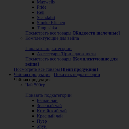
Maxwells
Pride
Rell
Scandalist
Smoke Kitchen
Tungushka
Посмотреть все товары
[Жидкости щелочные]
Комплектующие для вейпа
Показать подкатегории
Аксессуары/Принадлежности
Посмотреть все товары
[Комплектующие для
вейпа]
Посмотреть все товары
[Вейп продукция]
Чайная продукция
Показать подкатегории
Чайная продукция
Чай 500гр
Показать подкатегории
Белый чай
Зеленый чай
Китайский чай
Красный чай
Пуэр
Улун