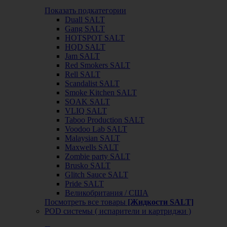
Показать подкатегории
Duall SALT
Gang SALT
HOTSPOT SALT
HQD SALT
Jam SALT
Red Smokers SALT
Rell SALT
Scandalist SALT
Smoke Kitchen SALT
SOAK SALT
VLIQ SALT
Taboo Production SALT
Voodoo Lab SALT
Malaysian SALT
Maxwells SALT
Zombie party SALT
Brusko SALT
Glitch Sauce SALT
Pride SALT
Великобритания / США
Посмотреть все товары
[Жидкости SALT]
POD системы ( испарители и картриджи )