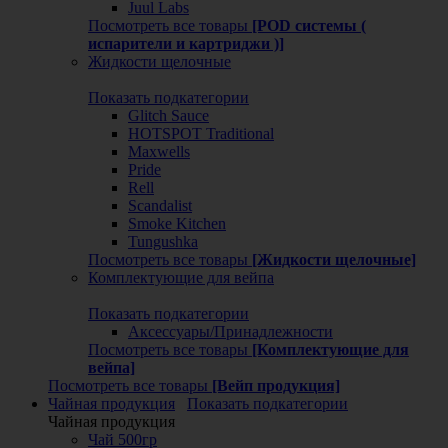
Juul Labs
Посмотреть все товары
[POD системы (
испарители и картриджи )]
Жидкости щелочные
Показать подкатегории
Glitch Sauce
HOTSPOT Traditional
Maxwells
Pride
Rell
Scandalist
Smoke Kitchen
Tungushka
Посмотреть все товары
[Жидкости щелочные]
Комплектующие для вейпа
Показать подкатегории
Аксессуары/Принадлежности
Посмотреть все товары
[Комплектующие для
вейпа]
Посмотреть все товары
[Вейп продукция]
Чайная продукция
Показать подкатегории
Чайная продукция
Чай 500гр