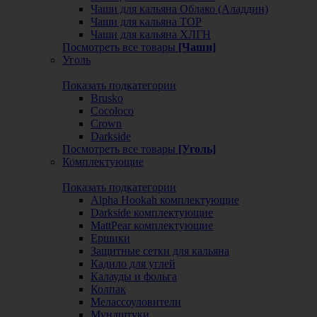
Чаши для кальяна Облако (Аладдин)
Чаши для кальяна ТОР
Чаши для кальяна ХЛГН
Посмотреть все товары
[Чаши]
Уголь
Показать подкатегории
Brusko
Cocoloco
Crown
Darkside
Посмотреть все товары
[Уголь]
Комплектующие
Показать подкатегории
Alpha Hookah комплектующие
Darkside комплектующие
MattPear комплектующие
Ершики
Защитные сетки для кальяна
Кадило для углей
Калауды и фольга
Колпак
Мелассоуловители
Мундштуки