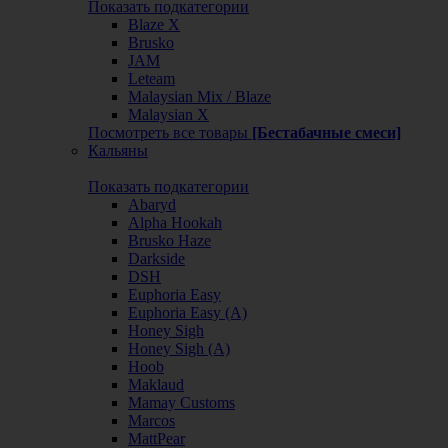
Показать подкатегории
Blaze X
Brusko
JAM
Leteam
Malaysian Mix / Blaze
Malaysian X
Посмотреть все товары
[Бестабачные смеси]
Кальяны
Показать подкатегории
Abaryd
Alpha Hookah
Brusko Haze
Darkside
DSH
Euphoria Easy
Euphoria Easy (А)
Honey Sigh
Honey Sigh (А)
Hoob
Maklaud
Mamay Customs
Marcos
MattPear