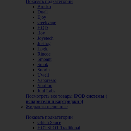
Показать подкатегории
Brusko
Duall
Ejoy
Geekvape
HQD
iJoy
Joyetech
Justfog
Logic
Rincoe
Smoant
Smok
Suorin
Uwell
Vaporesso
VooPoo
Juul Labs
Посмотреть все товары
[POD системы (
испарители и картриджи )]
Жидкости щелочные
Показать подкатегории
Glitch Sauce
HOTSPOT Traditional