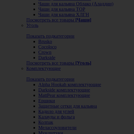
Чаши для кальяна Облако (Аладдин)
Чаши для кальяна ТОР
Чаши для кальяна ХЛГН
Посмотреть все товары
[Чаши]
Уголь
Показать подкатегории
Brusko
Cocoloco
Crown
Darkside
Посмотреть все товары
[Уголь]
Комплектующие
Показать подкатегории
Alpha Hookah комплектующие
Darkside комплектующие
MattPear комплектующие
Ершики
Защитные сетки для кальяна
Кадило для углей
Калауды и фольга
Колпак
Мелассоуловители
Мундштуки