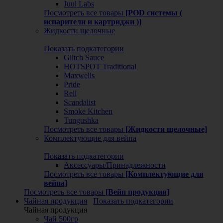
Juul Labs
Посмотреть все товары
[POD системы (
испарители и картриджи )]
Жидкости щелочные
Показать подкатегории
Glitch Sauce
HOTSPOT Traditional
Maxwells
Pride
Rell
Scandalist
Smoke Kitchen
Tungushka
Посмотреть все товары
[Жидкости щелочные]
Комплектующие для вейпа
Показать подкатегории
Аксессуары/Принадлежности
Посмотреть все товары
[Комплектующие для
вейпа]
Посмотреть все товары
[Вейп продукция]
Чайная продукция
Показать подкатегории
Чайная продукция
Чай 500гр