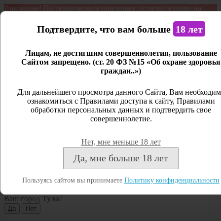
Внимание! По техническим причинам, остатки и цены на
продукцию могут отличаться с фактическим наличием. Сайт
является демонстрационным. Дистанционная продажа не
Подтвердите, что вам больше
18 лет
ведется.
Лицам, не достигшим совершеннолетия, пользование
Открыть сайдбар
Сайтом запрещено. (ст. 20 ФЗ №15 «Об охране здоровья
граждан..»)
Меню
Личный кабинет
Для дальнейшего просмотра данного Сайта, Вам необходим
ознакомиться с Правилами доступа к сайту, Правилами
Закрыть
обработки персональных данных и подтвердить свое
совершеннолетие.
Вход
Регистрация
Нет, мне меньше 18 лет
Поиск
Да, мне больше 18 лет
Посмотреть все результаты
Пользуясь сайтом вы принимаете
Политику конфиденциальности
Тула
Ваш город
Тула
?