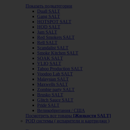
Показать подкатегории
Duall SALT
Gang SALT
HOTSPOT SALT
HQD SALT
Jam SALT
Red Smokers SALT
Rell SALT
Scandalist SALT
Smoke Kitchen SALT
SOAK SALT
VLIQ SALT
Taboo Production SALT
Voodoo Lab SALT
Malaysian SALT
Maxwells SALT
Zombie party SALT
Brusko SALT
Glitch Sauce SALT
Pride SALT
Великобритания / США
Посмотреть все товары
[Жидкости SALT]
POD системы ( испарители и картриджи )