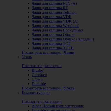
Чаши для кальяна NJN (А)
Чаши для кальяна RF
Чаши для кальяна Telamon
Чаши для кальяна VDK
Чаши для кальяна VDK (А)
Чаши для кальяна Werkbund
Чаши для кальяна Воскуримся
Чаши для кальяна Облако
Чаши для кальяна Облако (Аладдин)
Чаши для кальяна ТОР
Чаши для кальяна ХЛГН
Посмотреть все товары
[Чаши]
Уголь
Показать подкатегории
Brusko
Cocoloco
Crown
Darkside
Посмотреть все товары
[Уголь]
Комплектующие
Показать подкатегории
Alpha Hookah комплектующие
Darkside комплектующие