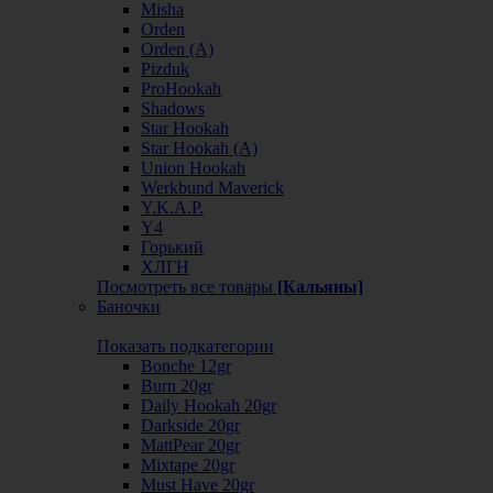
Misha
Orden
Orden (А)
Pizduk
ProHookah
Shadows
Star Hookah
Star Hookah (А)
Union Hookah
Werkbund Maverick
Y.K.A.P.
Y4
Горький
ХЛГН
Посмотреть все товары
[Кальяны]
Баночки
Показать подкатегории
Bonche 12gr
Burn 20gr
Daily Hookah 20gr
Darkside 20gr
MattPear 20gr
Mixtape 20gr
Must Have 20gr