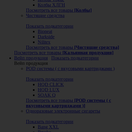
Колбы ХЛГН
Посмотреть все товары
[Колбы]
Чистящие средства
Показать подкатегории
Bioneat
Darkside
Nilitex
Посмотреть все товары
[Чистящие средства]
Посмотреть все товары
[Кальянная продукция]
Вейп продукция
Показать подкатегории
Вейп продукция
POD системы ( с вкусовыми картриджами )
Показать подкатегории
HQD CLICK
HQD LUX
SOAK Q
Посмотреть все товары
[POD системы ( с
вкусовыми картриджами )]
Одноразовые электронные сигареты
Показать подкатегории
Bang XXL