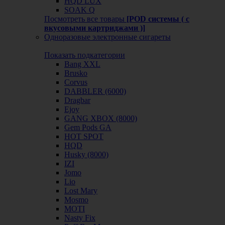
HQD LUX
SOAK Q
Посмотреть все товары
[POD системы ( с
вкусовыми картриджами )]
Одноразовые электронные сигареты
Показать подкатегории
Bang XXL
Brusko
Corvus
DABBLER (6000)
Dragbar
Ejoy
GANG XBOX (8000)
Gem Pods GA
HOT SPOT
HQD
Husky (8000)
IZI
Jomo
Lio
Lost Mary
Mosmo
MOTI
Nasty Fix