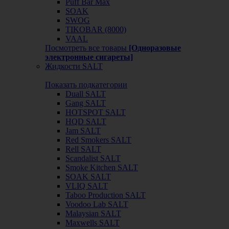
Puff Bar Max
SOAK
SWOG
TIKOBAR (8000)
VAAL
Посмотреть все товары
[Одноразовые
электронные сигареты]
Жидкости SALT
Показать подкатегории
Duall SALT
Gang SALT
HOTSPOT SALT
HQD SALT
Jam SALT
Red Smokers SALT
Rell SALT
Scandalist SALT
Smoke Kitchen SALT
SOAK SALT
VLIQ SALT
Taboo Production SALT
Voodoo Lab SALT
Malaysian SALT
Maxwells SALT