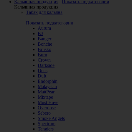
Кальянная продукция
Показать подкатегории
Кальянная продукция
Табак для кальяна
Показать подкатегории
Aurum
B3
Banger
Bonche
Brusko
Burn
Crown
Darkside
Deus
Duft
Endorphin
Malaysian
MattPear
Mixtape
Must Have
Overdose
Sebero
Smoke Angels
Spectrum
Tangiers