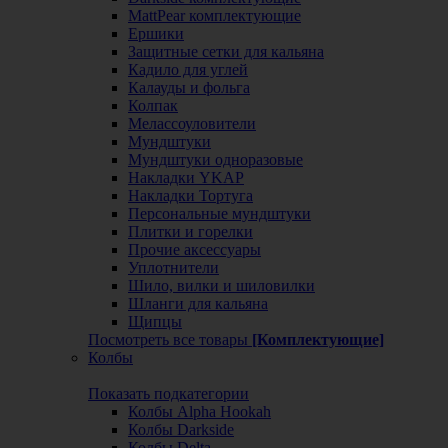
MattPear комплектующие
Ершики
Защитные сетки для кальяна
Кадило для углей
Калауды и фольга
Колпак
Мелассоуловители
Мундштуки
Мундштуки одноразовые
Накладки YKAP
Накладки Тортуга
Персональные мундштуки
Плитки и горелки
Прочие аксессуары
Уплотнители
Шило, вилки и шиловилки
Шланги для кальяна
Щипцы
Посмотреть все товары
[Комплектующие]
Колбы
Показать подкатегории
Колбы Alpha Hookah
Колбы Darkside
Колбы Delta