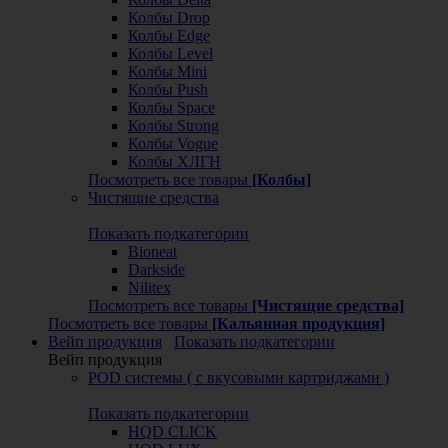
Колбы Drop
Колбы Edge
Колбы Level
Колбы Mini
Колбы Push
Колбы Space
Колбы Strong
Колбы Vogue
Колбы ХЛГН
Посмотреть все товары
[Колбы]
Чистящие средства
Показать подкатегории
Bioneat
Darkside
Nilitex
Посмотреть все товары
[Чистящие средства]
Посмотреть все товары
[Кальянная продукция]
Вейп продукция
Показать подкатегории
Вейп продукция
POD системы ( с вкусовыми картриджами )
Показать подкатегории
HQD CLICK