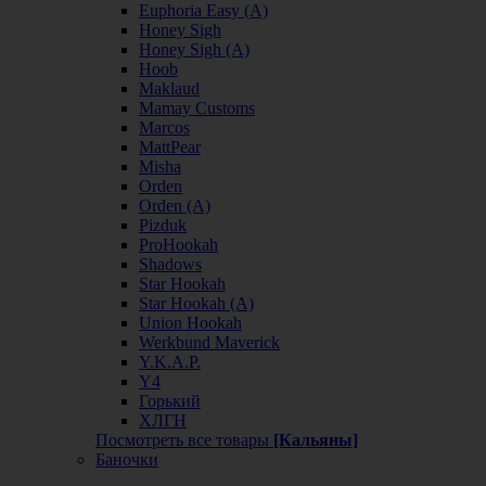
Euphoria Easy (А)
Honey Sigh
Honey Sigh (А)
Hoob
Maklaud
Mamay Customs
Marcos
MattPear
Misha
Orden
Orden (А)
Pizduk
ProHookah
Shadows
Star Hookah
Star Hookah (А)
Union Hookah
Werkbund Maverick
Y.K.A.P.
Y4
Горький
ХЛГН
Посмотреть все товары
[Кальяны]
Баночки