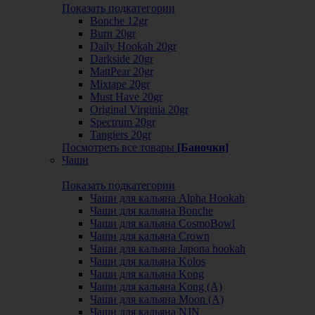
Показать подкатегории
Bonche 12gr
Burn 20gr
Daily Hookah 20gr
Darkside 20gr
MattPear 20gr
Mixtape 20gr
Must Have 20gr
Original Virginia 20gr
Spectrum 20gr
Tangiers 20gr
Посмотреть все товары
[Баночки]
Чаши
Показать подкатегории
Чаши для кальяна Alpha Hookah
Чаши для кальяна Bonche
Чаши для кальяна CosmoBowl
Чаши для кальяна Crown
Чаши для кальяна Japona hookah
Чаши для кальяна Kolos
Чаши для кальяна Kong
Чаши для кальяна Kong (A)
Чаши для кальяна Moon (А)
Чаши для кальяна NJN