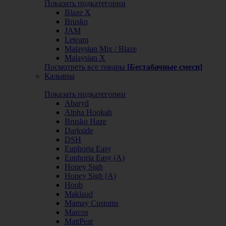
Показать подкатегории
Blaze X
Brusko
JAM
Leteam
Malaysian Mix / Blaze
Malaysian X
Посмотреть все товары
[Бестабачные смеси]
Кальяны
Показать подкатегории
Abaryd
Alpha Hookah
Brusko Haze
Darkside
DSH
Euphoria Easy
Euphoria Easy (А)
Honey Sigh
Honey Sigh (А)
Hoob
Maklaud
Mamay Customs
Marcos
MattPear