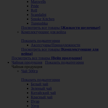
Maxwells
Pride
Rell
Scandalist
Smoke Kitchen
Tungushka
Посмотреть все товары
[Жидкости щелочные]
Комплектующие для вейпа
Показать подкатегории
Аксессуары/Принадлежности
Посмотреть все товары
[Комплектующие для
вейпа]
Посмотреть все товары
[Вейп продукция]
Чайная продукция
Показать подкатегории
Чайная продукция
Чай 500гр
Показать подкатегории
Белый чай
Зеленый чай
Китайский чай
Красный чай
Пуэр
Улун