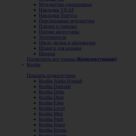
Мундштуки одноразовые
Накладки YKAP
Накладки Тортуга
Персональные мундштуки
Плитки и горелки
Прочие аксессуары
Уплотнители
Шило, вилки и шиловилки
Шланги для кальяна
Щипцы
Посмотреть все товары
[Комплектующие]
Колбы
Показать подкатегории
Колбы Alpha Hookah
Колбы Darkside
Колбы Delta
Колбы Drop
Колбы Edge
Колбы Level
Колбы Mini
Колбы Push
Колбы Space
Колбы Strong
Колбы Vogue