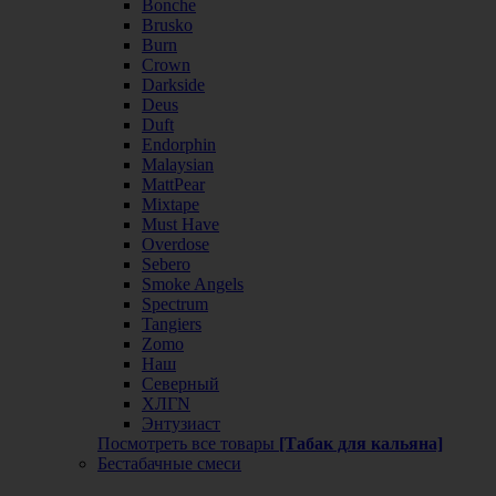
Bonche
Brusko
Burn
Crown
Darkside
Deus
Duft
Endorphin
Malaysian
MattPear
Mixtape
Must Have
Overdose
Sebero
Smoke Angels
Spectrum
Tangiers
Zomo
Наш
Северный
ХЛГN
Энтузиаст
Посмотреть все товары
[Табак для кальяна]
Бестабачные смеси