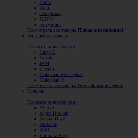
Zomo
Наш
Северный
ХЛГN
Энтузиаст
Посмотреть все товары
[Табак для кальяна]
Бестабачные смеси
Показать подкатегории
Blaze X
Brusko
JAM
Leteam
Malaysian Mix / Blaze
Malaysian X
Посмотреть все товары
[Бестабачные смеси]
Кальяны
Показать подкатегории
Abaryd
Alpha Hookah
Brusko Haze
Darkside
DSH
Euphoria Easy