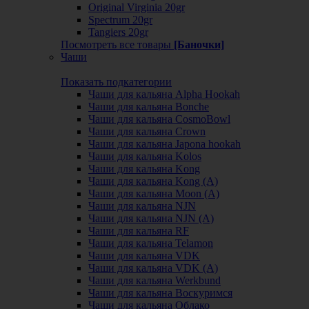
Original Virginia 20gr
Spectrum 20gr
Tangiers 20gr
Посмотреть все товары
[Баночки]
Чаши
Показать подкатегории
Чаши для кальяна Alpha Hookah
Чаши для кальяна Bonche
Чаши для кальяна CosmoBowl
Чаши для кальяна Crown
Чаши для кальяна Japona hookah
Чаши для кальяна Kolos
Чаши для кальяна Kong
Чаши для кальяна Kong (A)
Чаши для кальяна Moon (А)
Чаши для кальяна NJN
Чаши для кальяна NJN (А)
Чаши для кальяна RF
Чаши для кальяна Telamon
Чаши для кальяна VDK
Чаши для кальяна VDK (А)
Чаши для кальяна Werkbund
Чаши для кальяна Воскуримся
Чаши для кальяна Облако