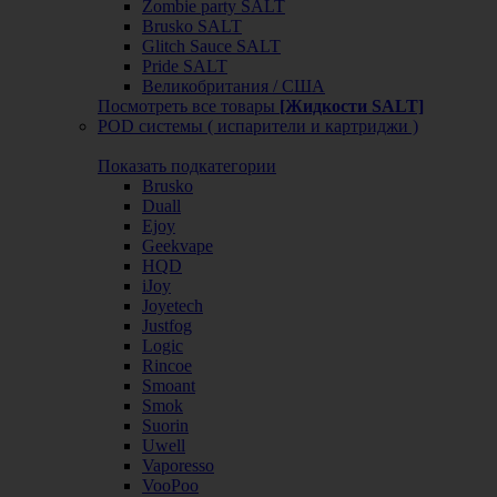
Zombie party SALT
Brusko SALT
Glitch Sauce SALT
Pride SALT
Великобритания / США
Посмотреть все товары
[Жидкости SALT]
POD системы ( испарители и картриджи )
Показать подкатегории
Brusko
Duall
Ejoy
Geekvape
HQD
iJoy
Joyetech
Justfog
Logic
Rincoe
Smoant
Smok
Suorin
Uwell
Vaporesso
VooPoo