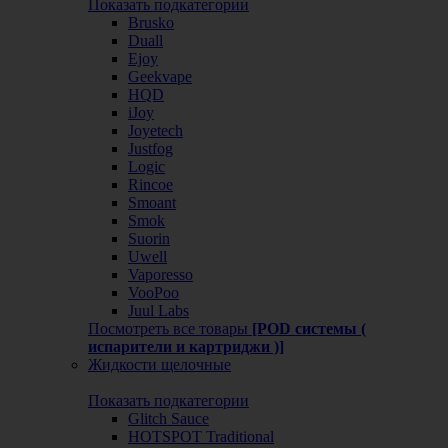
Показать подкатегории
Brusko
Duall
Ejoy
Geekvape
HQD
iJoy
Joyetech
Justfog
Logic
Rincoe
Smoant
Smok
Suorin
Uwell
Vaporesso
VooPoo
Juul Labs
Посмотреть все товары
[POD системы (
испарители и картриджи )]
Жидкости щелочные
Показать подкатегории
Glitch Sauce
HOTSPOT Traditional