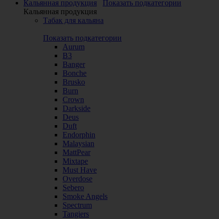
Кальянная продукция
Показать подкатегории
Кальянная продукция
Табак для кальяна
Показать подкатегории
Aurum
B3
Banger
Bonche
Brusko
Burn
Crown
Darkside
Deus
Duft
Endorphin
Malaysian
MattPear
Mixtape
Must Have
Overdose
Sebero
Smoke Angels
Spectrum
Tangiers