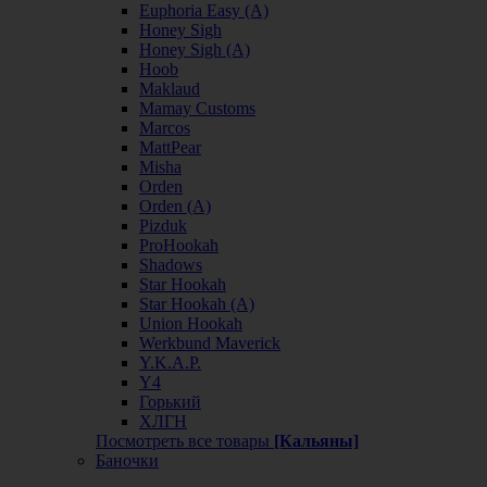
Euphoria Easy (А)
Honey Sigh
Honey Sigh (А)
Hoob
Maklaud
Mamay Customs
Marcos
MattPear
Misha
Orden
Orden (А)
Pizduk
ProHookah
Shadows
Star Hookah
Star Hookah (А)
Union Hookah
Werkbund Maverick
Y.K.A.P.
Y4
Горький
ХЛГН
Посмотреть все товары
[Кальяны]
Баночки