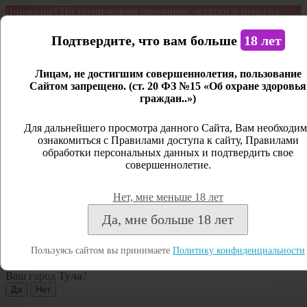
Внимание! По техническим причинам, остатки и цены на
продукцию могут отличаться с фактическим наличием. Сайт
является демонстрационным. Дистанционная продажа не
Подтвердите, что вам больше
18 лет
ведется.
Лицам, не достигшим совершеннолетия, пользование
Открыть сайдбар
Сайтом запрещено. (ст. 20 ФЗ №15 «Об охране здоровья
граждан..»)
Меню
Личный кабинет
Для дальнейшего просмотра данного Сайта, Вам необходим
ознакомиться с Правилами доступа к сайту, Правилами
Закрыть
обработки персональных данных и подтвердить свое
совершеннолетие.
Вход
Регистрация
Нет, мне меньше 18 лет
Поиск
Да, мне больше 18 лет
Посмотреть все результаты
Пользуясь сайтом вы принимаете
Политику конфиденциальности
Тула
Ваш город
Тула
?