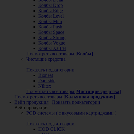
Колбы Drop
Колбы Edge
Колбы Level
Колбы Mini
Колбы Push
Колбы Space
Колбы Strong
Колбы Vogue
Колбы ХЛГН
Посмотреть все товары
[Колбы]
Чистящие средства
Показать подкатегории
Bioneat
Darkside
Nilitex
Посмотреть все товары
[Чистящие средства]
Посмотреть все товары
[Кальянная продукция]
Вейп продукция
Показать подкатегории
Вейп продукция
POD системы ( с вкусовыми картриджами )
Показать подкатегории
HQD CLICK