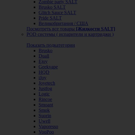
Zombie party SALT
Brusko SALT
Glitch Sauce SALT
Pride SALT
Великобритания / США
Посмотреть все товары
[Жидкости SALT]
POD системы ( испарители и картриджи )
Показать подкатегории
Brusko
Duall
Ejoy
Geekvape
HQD
iJoy
Joyetech
Justfog
Logic
Rincoe
Smoant
Smok
Suorin
Uwell
Vaporesso
VooPoo