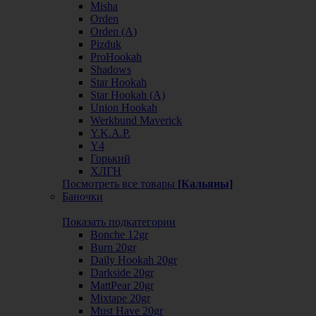
Misha
Orden
Orden (А)
Pizduk
ProHookah
Shadows
Star Hookah
Star Hookah (А)
Union Hookah
Werkbund Maverick
Y.K.A.P.
Y4
Горький
ХЛГН
Посмотреть все товары
[Кальяны]
Баночки
Показать подкатегории
Bonche 12gr
Burn 20gr
Daily Hookah 20gr
Darkside 20gr
MattPear 20gr
Mixtape 20gr
Must Have 20gr