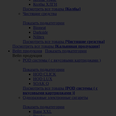
Колбы ХЛГН
Посмотреть все товары
[Колбы]
Чистящие средства
Показать подкатегории
Bioneat
Darkside
Nilitex
Посмотреть все товары
[Чистящие средства]
Посмотреть все товары
[Кальянная продукция]
Вейп продукция
Показать подкатегории
Вейп продукция
POD системы ( с вкусовыми картриджами )
Показать подкатегории
HQD CLICK
HQD LUX
SOAK Q
Посмотреть все товары
[POD системы ( с
вкусовыми картриджами )]
Одноразовые электронные сигареты
Показать подкатегории
Bang XXL