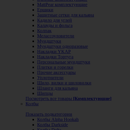
MattPear комплектующие
Ершики
Защитные сетки для кальяна
Кадило для углей
Калауды и фольга
Колпак
Мелассоуловители
Мундштуки
Мундштуки одноразовые
Накладки YKAP
Накладки Тортуга
Персональные мундштуки
Плитки и горелки
Прочие аксессуары
Уплотнители
Шило, вилки и шиловилки
Шланги для кальяна
Щипцы
Посмотреть все товары
[Комплектующие]
Колбы
Показать подкатегории
Колбы Alpha Hookah
Колбы Darkside
Колбы Delta