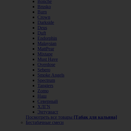
Bonche
Brusko
Burn
Crown
Darkside
Deus
Duft
Endorphin
Malaysian
MattPear
Mixtape
Must Have
Overdose
Sebero
Smoke Angels
Spectrum
Tangiers
Zomo
Наш
Северный
ХЛГN
Энтузиаст
Посмотреть все товары
[Табак для кальяна]
Бестабачные смеси