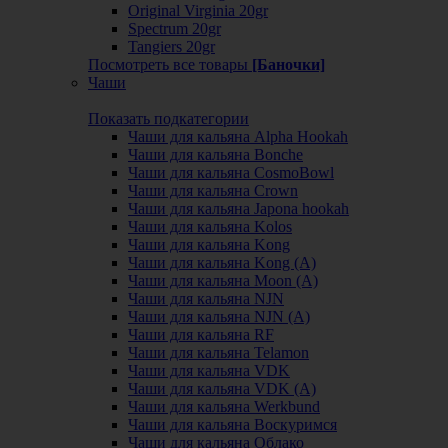
Original Virginia 20gr
Spectrum 20gr
Tangiers 20gr
Посмотреть все товары
[Баночки]
Чаши
Показать подкатегории
Чаши для кальяна Alpha Hookah
Чаши для кальяна Bonche
Чаши для кальяна CosmoBowl
Чаши для кальяна Crown
Чаши для кальяна Japona hookah
Чаши для кальяна Kolos
Чаши для кальяна Kong
Чаши для кальяна Kong (A)
Чаши для кальяна Moon (А)
Чаши для кальяна NJN
Чаши для кальяна NJN (А)
Чаши для кальяна RF
Чаши для кальяна Telamon
Чаши для кальяна VDK
Чаши для кальяна VDK (А)
Чаши для кальяна Werkbund
Чаши для кальяна Воскуримся
Чаши для кальяна Облако