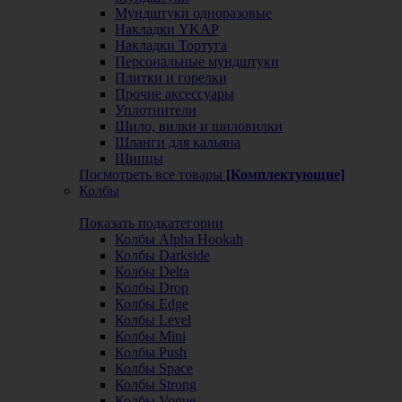
Мундштуки одноразовые
Накладки YKAP
Накладки Тортуга
Персональные мундштуки
Плитки и горелки
Прочие аксессуары
Уплотнители
Шило, вилки и шиловилки
Шланги для кальяна
Щипцы
Посмотреть все товары
[Комплектующие]
Колбы
Показать подкатегории
Колбы Alpha Hookah
Колбы Darkside
Колбы Delta
Колбы Drop
Колбы Edge
Колбы Level
Колбы Mini
Колбы Push
Колбы Space
Колбы Strong
Колбы Vogue