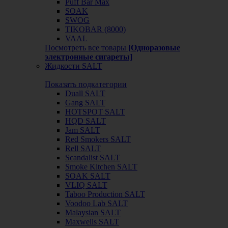
Puff Bar Max
SOAK
SWOG
TIKOBAR (8000)
VAAL
Посмотреть все товары
[Одноразовые
электронные сигареты]
Жидкости SALT
Показать подкатегории
Duall SALT
Gang SALT
HOTSPOT SALT
HQD SALT
Jam SALT
Red Smokers SALT
Rell SALT
Scandalist SALT
Smoke Kitchen SALT
SOAK SALT
VLIQ SALT
Taboo Production SALT
Voodoo Lab SALT
Malaysian SALT
Maxwells SALT