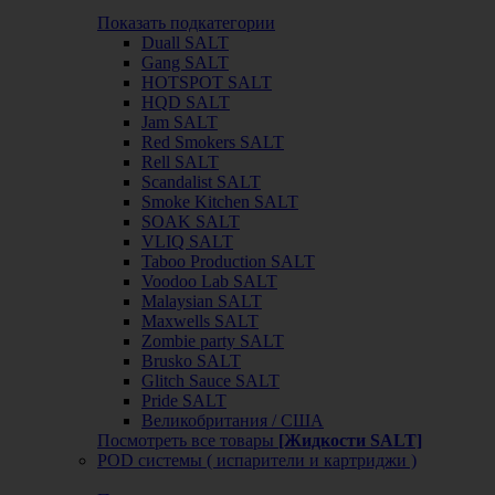
Показать подкатегории
Duall SALT
Gang SALT
HOTSPOT SALT
HQD SALT
Jam SALT
Red Smokers SALT
Rell SALT
Scandalist SALT
Smoke Kitchen SALT
SOAK SALT
VLIQ SALT
Taboo Production SALT
Voodoo Lab SALT
Malaysian SALT
Maxwells SALT
Zombie party SALT
Brusko SALT
Glitch Sauce SALT
Pride SALT
Великобритания / США
Посмотреть все товары
[Жидкости SALT]
POD системы ( испарители и картриджи )