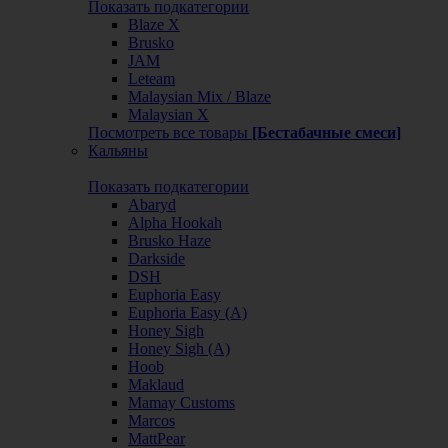
Показать подкатегории
Blaze X
Brusko
JAM
Leteam
Malaysian Mix / Blaze
Malaysian X
Посмотреть все товары
[Бестабачные смеси]
Кальяны
Показать подкатегории
Abaryd
Alpha Hookah
Brusko Haze
Darkside
DSH
Euphoria Easy
Euphoria Easy (А)
Honey Sigh
Honey Sigh (А)
Hoob
Maklaud
Mamay Customs
Marcos
MattPear