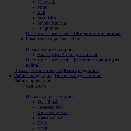
Maxwells
Pride
Rell
Scandalist
Smoke Kitchen
Tungushka
Посмотреть все товары
[Жидкости щелочные]
Комплектующие для вейпа
Показать подкатегории
Аксессуары/Принадлежности
Посмотреть все товары
[Комплектующие для
вейпа]
Посмотреть все товары
[Вейп продукция]
Чайная продукция
Показать подкатегории
Чайная продукция
Чай 500гр
Показать подкатегории
Белый чай
Зеленый чай
Китайский чай
Красный чай
Пуэр
Улун