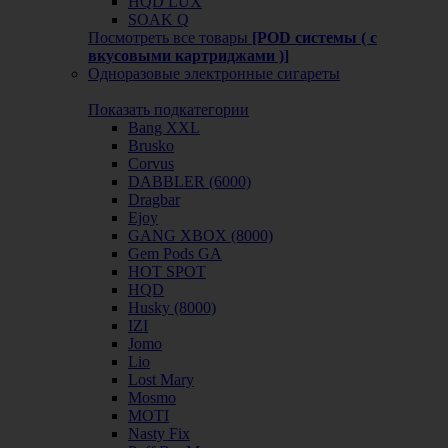
HQD LUX
SOAK Q
Посмотреть все товары
[POD системы ( с
вкусовыми картриджами )]
Одноразовые электронные сигареты
Показать подкатегории
Bang XXL
Brusko
Corvus
DABBLER (6000)
Dragbar
Ejoy
GANG XBOX (8000)
Gem Pods GA
HOT SPOT
HQD
Husky (8000)
IZI
Jomo
Lio
Lost Mary
Mosmo
MOTI
Nasty Fix