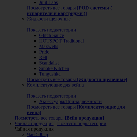
Juul Labs
Посмотреть все товары
[POD системы (
испарители и картриджи )]
Жидкости щелочные
Показать подкатегории
Glitch Sauce
HOTSPOT Traditional
Maxwells
Pride
Rell
Scandalist
Smoke Kitchen
Tungushka
Посмотреть все товары
[Жидкости щелочные]
Комплектующие для вейпа
Показать подкатегории
Аксессуары/Принадлежности
Посмотреть все товары
[Комплектующие для
вейпа]
Посмотреть все товары
[Вейп продукция]
Чайная продукция
Показать подкатегории
Чайная продукция
Чай 500гр