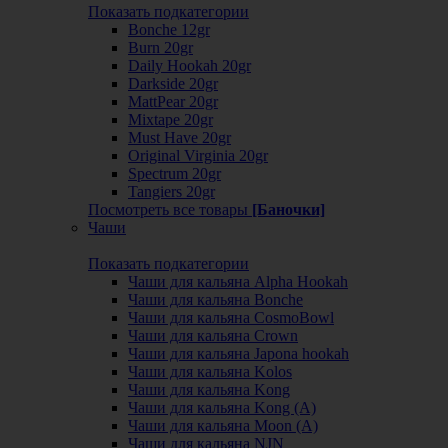
Показать подкатегории
Bonche 12gr
Burn 20gr
Daily Hookah 20gr
Darkside 20gr
MattPear 20gr
Mixtape 20gr
Must Have 20gr
Original Virginia 20gr
Spectrum 20gr
Tangiers 20gr
Посмотреть все товары
[Баночки]
Чаши
Показать подкатегории
Чаши для кальяна Alpha Hookah
Чаши для кальяна Bonche
Чаши для кальяна CosmoBowl
Чаши для кальяна Crown
Чаши для кальяна Japona hookah
Чаши для кальяна Kolos
Чаши для кальяна Kong
Чаши для кальяна Kong (A)
Чаши для кальяна Moon (А)
Чаши для кальяна NJN