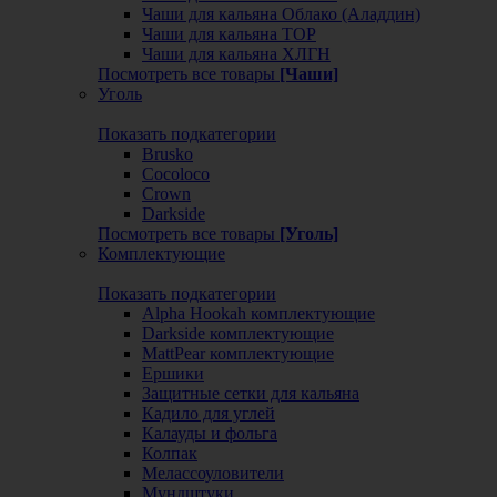
Чаши для кальяна Облако (Аладдин)
Чаши для кальяна ТОР
Чаши для кальяна ХЛГН
Посмотреть все товары
[Чаши]
Уголь
Показать подкатегории
Brusko
Cocoloco
Crown
Darkside
Посмотреть все товары
[Уголь]
Комплектующие
Показать подкатегории
Alpha Hookah комплектующие
Darkside комплектующие
MattPear комплектующие
Ершики
Защитные сетки для кальяна
Кадило для углей
Калауды и фольга
Колпак
Мелассоуловители
Мундштуки