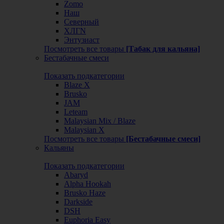
Zomo
Наш
Северный
ХЛГN
Энтузиаст
Посмотреть все товары
[Табак для кальяна]
Бестабачные смеси
Показать подкатегории
Blaze X
Brusko
JAM
Leteam
Malaysian Mix / Blaze
Malaysian X
Посмотреть все товары
[Бестабачные смеси]
Кальяны
Показать подкатегории
Abaryd
Alpha Hookah
Brusko Haze
Darkside
DSH
Euphoria Easy