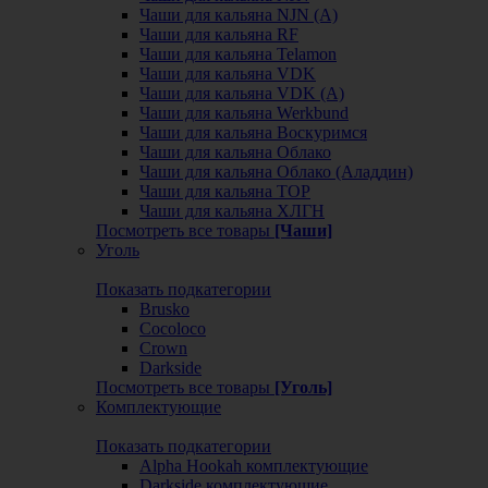
Чаши для кальяна NJN (А)
Чаши для кальяна RF
Чаши для кальяна Telamon
Чаши для кальяна VDK
Чаши для кальяна VDK (А)
Чаши для кальяна Werkbund
Чаши для кальяна Воскуримся
Чаши для кальяна Облако
Чаши для кальяна Облако (Аладдин)
Чаши для кальяна ТОР
Чаши для кальяна ХЛГН
Посмотреть все товары
[Чаши]
Уголь
Показать подкатегории
Brusko
Cocoloco
Crown
Darkside
Посмотреть все товары
[Уголь]
Комплектующие
Показать подкатегории
Alpha Hookah комплектующие
Darkside комплектующие