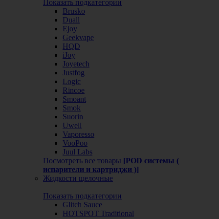
Показать подкатегории
Brusko
Duall
Ejoy
Geekvape
HQD
iJoy
Joyetech
Justfog
Logic
Rincoe
Smoant
Smok
Suorin
Uwell
Vaporesso
VooPoo
Juul Labs
Посмотреть все товары
[POD системы (
испарители и картриджи )]
Жидкости щелочные
Показать подкатегории
Glitch Sauce
HOTSPOT Traditional