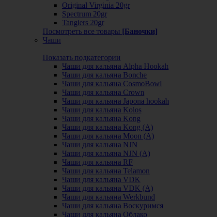
Original Virginia 20gr
Spectrum 20gr
Tangiers 20gr
Посмотреть все товары
[Баночки]
Чаши
Показать подкатегории
Чаши для кальяна Alpha Hookah
Чаши для кальяна Bonche
Чаши для кальяна CosmoBowl
Чаши для кальяна Crown
Чаши для кальяна Japona hookah
Чаши для кальяна Kolos
Чаши для кальяна Kong
Чаши для кальяна Kong (A)
Чаши для кальяна Moon (А)
Чаши для кальяна NJN
Чаши для кальяна NJN (А)
Чаши для кальяна RF
Чаши для кальяна Telamon
Чаши для кальяна VDK
Чаши для кальяна VDK (А)
Чаши для кальяна Werkbund
Чаши для кальяна Воскуримся
Чаши для кальяна Облако