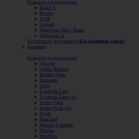
Показать подкатегории
Blaze X
Brusko
JAM
Leteam
Malaysian Mix / Blaze
Malaysian X
Посмотреть все товары
[Бестабачные смеси]
Кальяны
Показать подкатегории
Abaryd
Alpha Hookah
Brusko Haze
Darkside
DSH
Euphoria Easy
Euphoria Easy (А)
Honey Sigh
Honey Sigh (А)
Hoob
Maklaud
Mamay Customs
Marcos
MattPear