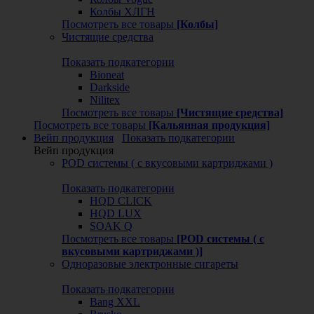
Колбы ХЛГН
Посмотреть все товары
[Колбы]
Чистящие средства
Показать подкатегории
Bioneat
Darkside
Nilitex
Посмотреть все товары
[Чистящие средства]
Посмотреть все товары
[Кальянная продукция]
Вейп продукция
Показать подкатегории
Вейп продукция
POD системы ( с вкусовыми картриджами )
Показать подкатегории
HQD CLICK
HQD LUX
SOAK Q
Посмотреть все товары
[POD системы ( с
вкусовыми картриджами )]
Одноразовые электронные сигареты
Показать подкатегории
Bang XXL