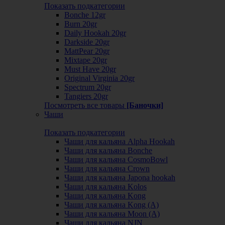
Показать подкатегории
Bonche 12gr
Burn 20gr
Daily Hookah 20gr
Darkside 20gr
MattPear 20gr
Mixtape 20gr
Must Have 20gr
Original Virginia 20gr
Spectrum 20gr
Tangiers 20gr
Посмотреть все товары
[Баночки]
Чаши
Показать подкатегории
Чаши для кальяна Alpha Hookah
Чаши для кальяна Bonche
Чаши для кальяна CosmoBowl
Чаши для кальяна Crown
Чаши для кальяна Japona hookah
Чаши для кальяна Kolos
Чаши для кальяна Kong
Чаши для кальяна Kong (A)
Чаши для кальяна Moon (А)
Чаши для кальяна NJN