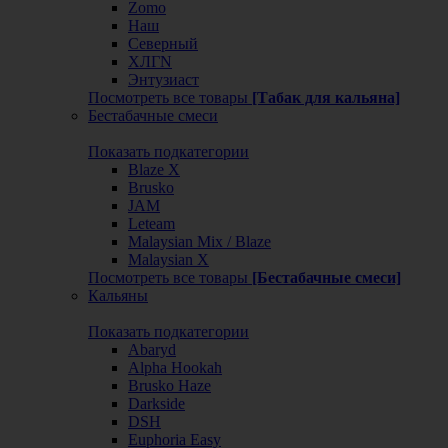
Zomo
Наш
Северный
ХЛГN
Энтузиаст
Посмотреть все товары
[Табак для кальяна]
Бестабачные смеси
Показать подкатегории
Blaze X
Brusko
JAM
Leteam
Malaysian Mix / Blaze
Malaysian X
Посмотреть все товары
[Бестабачные смеси]
Кальяны
Показать подкатегории
Abaryd
Alpha Hookah
Brusko Haze
Darkside
DSH
Euphoria Easy