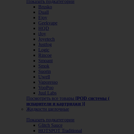
Показать подкатегории
Brusko
Duall
Ejoy
Geekvape
HQD
iJoy
Joyetech
Justfog
Logic
Rincoe
Smoant
Smok
Suorin
Uwell
Vaporesso
VooPoo
Juul Labs
Посмотреть все товары
[POD системы (
испарители и картриджи )]
Жидкости щелочные
Показать подкатегории
Glitch Sauce
HOTSPOT Traditional