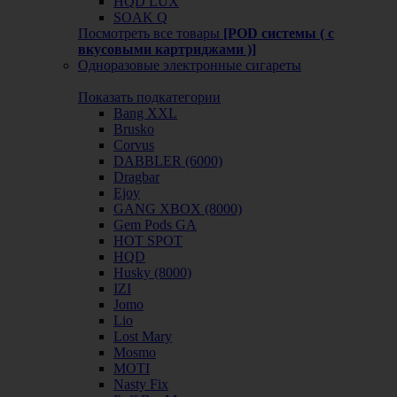
HQD LUX
SOAK Q
Посмотреть все товары
[POD системы ( с
вкусовыми картриджами )]
Одноразовые электронные сигареты
Показать подкатегории
Bang XXL
Brusko
Corvus
DABBLER (6000)
Dragbar
Ejoy
GANG XBOX (8000)
Gem Pods GA
HOT SPOT
HQD
Husky (8000)
IZI
Jomo
Lio
Lost Mary
Mosmo
MOTI
Nasty Fix