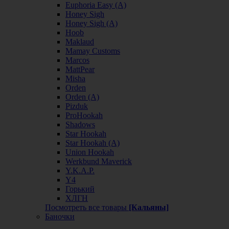
Euphoria Easy (А)
Honey Sigh
Honey Sigh (А)
Hoob
Maklaud
Mamay Customs
Marcos
MattPear
Misha
Orden
Orden (А)
Pizduk
ProHookah
Shadows
Star Hookah
Star Hookah (А)
Union Hookah
Werkbund Maverick
Y.K.A.P.
Y4
Горький
ХЛГН
Посмотреть все товары
[Кальяны]
Баночки