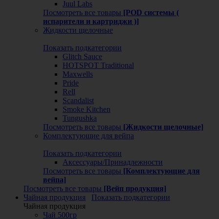
Juul Labs
Посмотреть все товары
[POD системы (
испарители и картриджи )]
Жидкости щелочные
Показать подкатегории
Glitch Sauce
HOTSPOT Traditional
Maxwells
Pride
Rell
Scandalist
Smoke Kitchen
Tungushka
Посмотреть все товары
[Жидкости щелочные]
Комплектующие для вейпа
Показать подкатегории
Аксессуары/Принадлежности
Посмотреть все товары
[Комплектующие для
вейпа]
Посмотреть все товары
[Вейп продукция]
Чайная продукция
Показать подкатегории
Чайная продукция
Чай 500гр