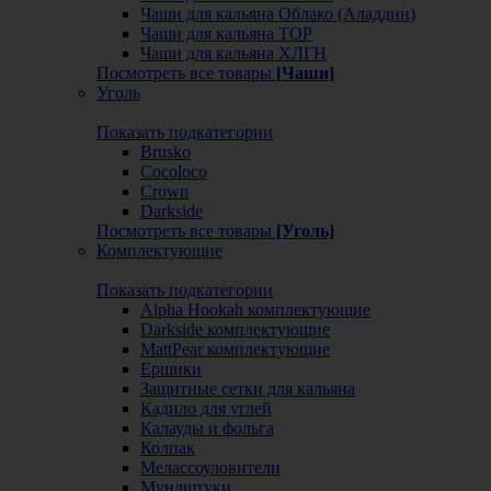
Чаши для кальяна Облако (Аладдин)
Чаши для кальяна ТОР
Чаши для кальяна ХЛГН
Посмотреть все товары
[Чаши]
Уголь
Показать подкатегории
Brusko
Cocoloco
Crown
Darkside
Посмотреть все товары
[Уголь]
Комплектующие
Показать подкатегории
Alpha Hookah комплектующие
Darkside комплектующие
MattPear комплектующие
Ершики
Защитные сетки для кальяна
Кадило для углей
Калауды и фольга
Колпак
Мелассоуловители
Мундштуки