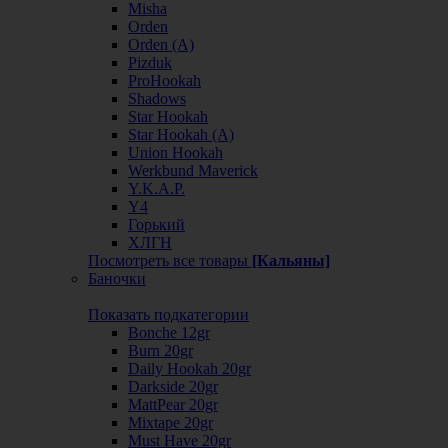
Misha
Orden
Orden (А)
Pizduk
ProHookah
Shadows
Star Hookah
Star Hookah (А)
Union Hookah
Werkbund Maverick
Y.K.A.P.
Y4
Горький
ХЛГН
Посмотреть все товары
[Кальяны]
Баночки
Показать подкатегории
Bonche 12gr
Burn 20gr
Daily Hookah 20gr
Darkside 20gr
MattPear 20gr
Mixtape 20gr
Must Have 20gr