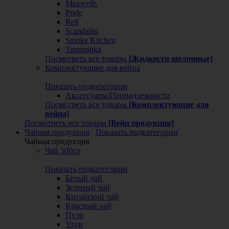
Maxwells
Pride
Rell
Scandalist
Smoke Kitchen
Tungushka
Посмотреть все товары
[Жидкости щелочные]
Комплектующие для вейпа
Показать подкатегории
Аксессуары/Принадлежности
Посмотреть все товары
[Комплектующие для
вейпа]
Посмотреть все товары
[Вейп продукция]
Чайная продукция
Показать подкатегории
Чайная продукция
Чай 500гр
Показать подкатегории
Белый чай
Зеленый чай
Китайский чай
Красный чай
Пуэр
Улун