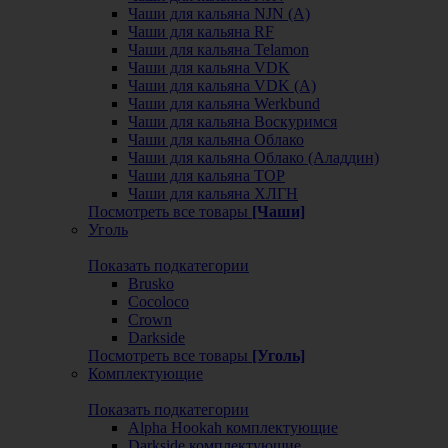
Чаши для кальяна NJN (А)
Чаши для кальяна RF
Чаши для кальяна Telamon
Чаши для кальяна VDK
Чаши для кальяна VDK (А)
Чаши для кальяна Werkbund
Чаши для кальяна Воскуримся
Чаши для кальяна Облако
Чаши для кальяна Облако (Аладдин)
Чаши для кальяна ТОР
Чаши для кальяна ХЛГН
Посмотреть все товары
[Чаши]
Уголь
Показать подкатегории
Brusko
Cocoloco
Crown
Darkside
Посмотреть все товары
[Уголь]
Комплектующие
Показать подкатегории
Alpha Hookah комплектующие
Darkside комплектующие