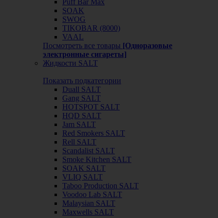
Puff Bar Max
SOAK
SWOG
TIKOBAR (8000)
VAAL
Посмотреть все товары
[Одноразовые
электронные сигареты]
Жидкости SALT
Показать подкатегории
Duall SALT
Gang SALT
HOTSPOT SALT
HQD SALT
Jam SALT
Red Smokers SALT
Rell SALT
Scandalist SALT
Smoke Kitchen SALT
SOAK SALT
VLIQ SALT
Taboo Production SALT
Voodoo Lab SALT
Malaysian SALT
Maxwells SALT