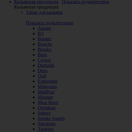
Кальянная продукция
Показать подкатегории
Кальянная продукция
Табак для кальяна
Показать подкатегории
Aurum
B3
Banger
Bonche
Brusko
Burn
Crown
Darkside
Deus
Duft
Endorphin
Malaysian
MattPear
Mixtape
Must Have
Overdose
Sebero
Smoke Angels
Spectrum
Tangiers