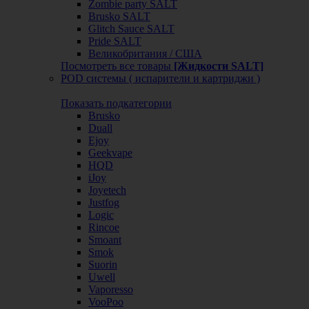
Zombie party SALT
Brusko SALT
Glitch Sauce SALT
Pride SALT
Великобритания / США
Посмотреть все товары
[Жидкости SALT]
POD системы ( испарители и картриджи )
Показать подкатегории
Brusko
Duall
Ejoy
Geekvape
HQD
iJoy
Joyetech
Justfog
Logic
Rincoe
Smoant
Smok
Suorin
Uwell
Vaporesso
VooPoo