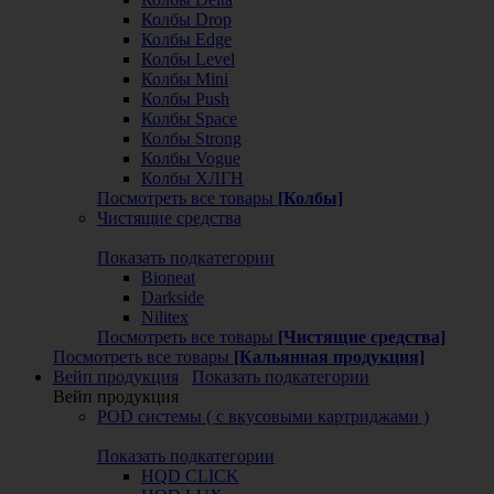
Колбы Drop
Колбы Edge
Колбы Level
Колбы Mini
Колбы Push
Колбы Space
Колбы Strong
Колбы Vogue
Колбы ХЛГН
Посмотреть все товары
[Колбы]
Чистящие средства
Показать подкатегории
Bioneat
Darkside
Nilitex
Посмотреть все товары
[Чистящие средства]
Посмотреть все товары
[Кальянная продукция]
Вейп продукция
Показать подкатегории
Вейп продукция
POD системы ( с вкусовыми картриджами )
Показать подкатегории
HQD CLICK