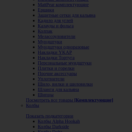
MattPear комплектующие
Ершики
Защитные сетки для кальяна
Кадило для углей
Калауды и фольга
Колпак
Мелассоуловители
Мундштуки
Мундштуки одноразовые
Накладки YKAP
Накладки Тортуга
Персональные мундштуки
Плитки и горелки
Прочие аксессуары
Уплотнители
Шило, вилки и шиловилки
Шланги для кальяна
Щипцы
Посмотреть все товары
[Комплектующие]
Колбы
Показать подкатегории
Колбы Alpha Hookah
Колбы Darkside
Колбы Delta