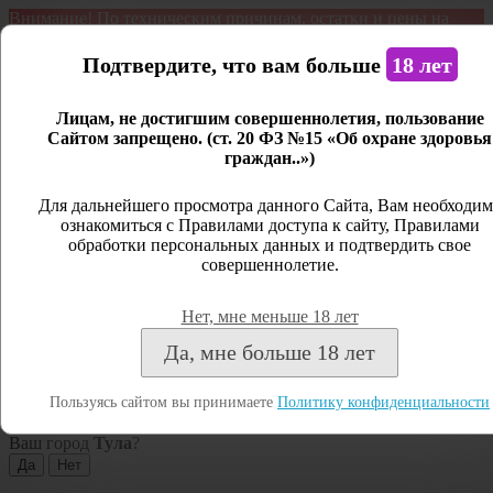
Внимание! По техническим причинам, остатки и цены на
продукцию могут отличаться с фактическим наличием. Сайт
является демонстрационным. Дистанционная продажа не
Подтвердите, что вам больше
18 лет
ведется.
Лицам, не достигшим совершеннолетия, пользование
Открыть сайдбар
Сайтом запрещено. (ст. 20 ФЗ №15 «Об охране здоровья
граждан..»)
Меню
Личный кабинет
Для дальнейшего просмотра данного Сайта, Вам необходим
ознакомиться с Правилами доступа к сайту, Правилами
Закрыть
обработки персональных данных и подтвердить свое
совершеннолетие.
Вход
Регистрация
Нет, мне меньше 18 лет
Поиск
Да, мне больше 18 лет
Посмотреть все результаты
Пользуясь сайтом вы принимаете
Политику конфиденциальности
Тула
Ваш город
Тула
?