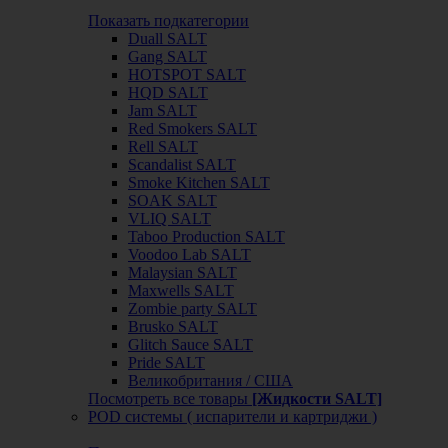
Показать подкатегории
Duall SALT
Gang SALT
HOTSPOT SALT
HQD SALT
Jam SALT
Red Smokers SALT
Rell SALT
Scandalist SALT
Smoke Kitchen SALT
SOAK SALT
VLIQ SALT
Taboo Production SALT
Voodoo Lab SALT
Malaysian SALT
Maxwells SALT
Zombie party SALT
Brusko SALT
Glitch Sauce SALT
Pride SALT
Великобритания / США
Посмотреть все товары
[Жидкости SALT]
POD системы ( испарители и картриджи )