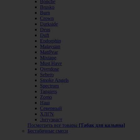
Bonche
Brusko
Burn
Crown
Darkside
Deus
Duft
Endorphin
Malaysian
MattPear
Mixtape
Must Have
Overdose
Sebero
Smoke Angels
Spectrum
Tangiers
Zomo
Наш
Северный
ХЛГN
Энтузиаст
Посмотреть все товары
[Табак для кальяна]
Бестабачные смеси