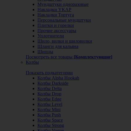
Мундштуки одноразовые
Накладки YKAP
Накладки Тортуга
Персональные мундштуки
Плитки и горелки
Прочие аксессуары
Уплотнители
Шило, вилки и шиловилки
Шланги для кальяна
Щипцы
Посмотреть все товары
[Комплектующие]
Колбы
Показать подкатегории
Колбы Alpha Hookah
Колбы Darkside
Колбы Delta
Колбы Drop
Колбы Edge
Колбы Level
Колбы Mini
Колбы Push
Колбы Space
Колбы Strong
Колбы Vogue