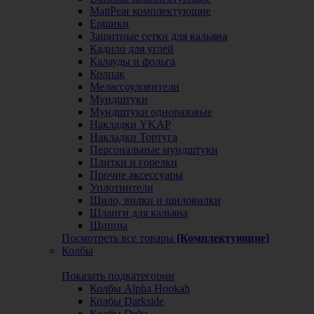
MattPear комплектующие
Ершики
Защитные сетки для кальяна
Кадило для углей
Калауды и фольга
Колпак
Мелассоуловители
Мундштуки
Мундштуки одноразовые
Накладки YKAP
Накладки Тортуга
Персональные мундштуки
Плитки и горелки
Прочие аксессуары
Уплотнители
Шило, вилки и шиловилки
Шланги для кальяна
Щипцы
Посмотреть все товары
[Комплектующие]
Колбы
Показать подкатегории
Колбы Alpha Hookah
Колбы Darkside
Колбы Delta