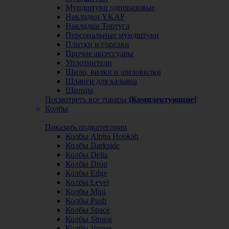
Мундштуки одноразовые
Накладки YKAP
Накладки Тортуга
Персональные мундштуки
Плитки и горелки
Прочие аксессуары
Уплотнители
Шило, вилки и шиловилки
Шланги для кальяна
Щипцы
Посмотреть все товары
[Комплектующие]
Колбы
Показать подкатегории
Колбы Alpha Hookah
Колбы Darkside
Колбы Delta
Колбы Drop
Колбы Edge
Колбы Level
Колбы Mini
Колбы Push
Колбы Space
Колбы Strong
Колбы Vogue