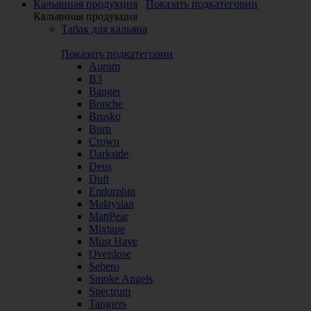
Кальянная продукция
Показать подкатегории
Кальянная продукция
Табак для кальяна
Показать подкатегории
Aurum
B3
Banger
Bonche
Brusko
Burn
Crown
Darkside
Deus
Duft
Endorphin
Malaysian
MattPear
Mixtape
Must Have
Overdose
Sebero
Smoke Angels
Spectrum
Tangiers