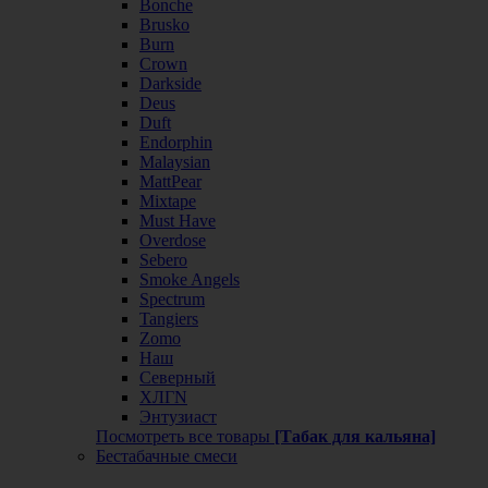
Bonche
Brusko
Burn
Crown
Darkside
Deus
Duft
Endorphin
Malaysian
MattPear
Mixtape
Must Have
Overdose
Sebero
Smoke Angels
Spectrum
Tangiers
Zomo
Наш
Северный
ХЛГN
Энтузиаст
Посмотреть все товары
[Табак для кальяна]
Бестабачные смеси