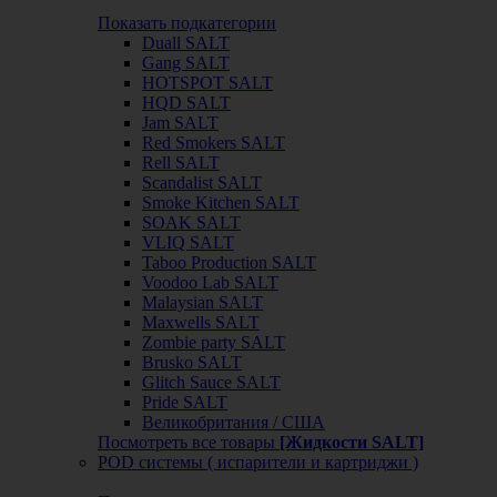
Показать подкатегории
Duall SALT
Gang SALT
HOTSPOT SALT
HQD SALT
Jam SALT
Red Smokers SALT
Rell SALT
Scandalist SALT
Smoke Kitchen SALT
SOAK SALT
VLIQ SALT
Taboo Production SALT
Voodoo Lab SALT
Malaysian SALT
Maxwells SALT
Zombie party SALT
Brusko SALT
Glitch Sauce SALT
Pride SALT
Великобритания / США
Посмотреть все товары
[Жидкости SALT]
POD системы ( испарители и картриджи )