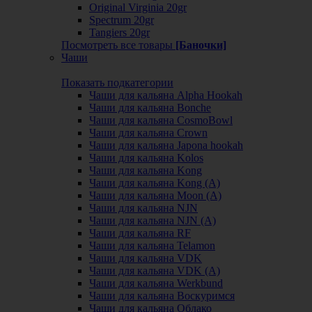
Original Virginia 20gr
Spectrum 20gr
Tangiers 20gr
Посмотреть все товары
[Баночки]
Чаши
Показать подкатегории
Чаши для кальяна Alpha Hookah
Чаши для кальяна Bonche
Чаши для кальяна CosmoBowl
Чаши для кальяна Crown
Чаши для кальяна Japona hookah
Чаши для кальяна Kolos
Чаши для кальяна Kong
Чаши для кальяна Kong (A)
Чаши для кальяна Moon (А)
Чаши для кальяна NJN
Чаши для кальяна NJN (А)
Чаши для кальяна RF
Чаши для кальяна Telamon
Чаши для кальяна VDK
Чаши для кальяна VDK (А)
Чаши для кальяна Werkbund
Чаши для кальяна Воскуримся
Чаши для кальяна Облако