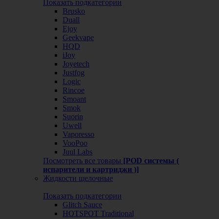
Показать подкатегории
Brusko
Duall
Ejoy
Geekvape
HQD
iJoy
Joyetech
Justfog
Logic
Rincoe
Smoant
Smok
Suorin
Uwell
Vaporesso
VooPoo
Juul Labs
Посмотреть все товары
[POD системы (
испарители и картриджи )]
Жидкости щелочные
Показать подкатегории
Glitch Sauce
HOTSPOT Traditional