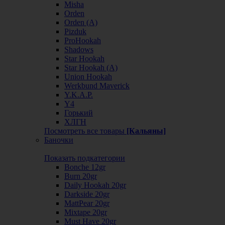
Misha
Orden
Orden (А)
Pizduk
ProHookah
Shadows
Star Hookah
Star Hookah (А)
Union Hookah
Werkbund Maverick
Y.K.A.P.
Y4
Горький
ХЛГН
Посмотреть все товары
[Кальяны]
Баночки
Показать подкатегории
Bonche 12gr
Burn 20gr
Daily Hookah 20gr
Darkside 20gr
MattPear 20gr
Mixtape 20gr
Must Have 20gr