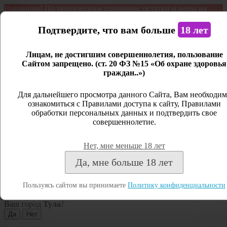
Внимание! По техническим причинам, остатки и цены на
продукцию могут отличаться с фактическим наличием. Сайт
является демонстрационным. Дистанционная продажа не
Подтвердите, что вам больше
18 лет
ведется.
Лицам, не достигшим совершеннолетия, пользование
Открыть сайдбар
Сайтом запрещено. (ст. 20 ФЗ №15 «Об охране здоровья
граждан..»)
Меню
Личный кабинет
Для дальнейшего просмотра данного Сайта, Вам необходим
ознакомиться с Правилами доступа к сайту, Правилами
Закрыть
обработки персональных данных и подтвердить свое
совершеннолетие.
Вход
Регистрация
Нет, мне меньше 18 лет
Поиск
Да, мне больше 18 лет
Посмотреть все результаты
Пользуясь сайтом вы принимаете
Политику конфиденциальности
Тула
Ваш город
Тула
?