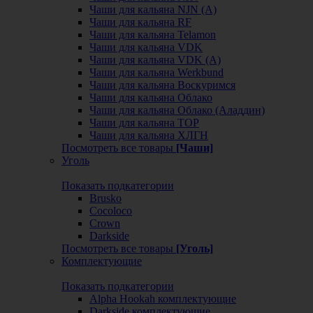
Чаши для кальяна NJN (А)
Чаши для кальяна RF
Чаши для кальяна Telamon
Чаши для кальяна VDK
Чаши для кальяна VDK (А)
Чаши для кальяна Werkbund
Чаши для кальяна Воскуримся
Чаши для кальяна Облако
Чаши для кальяна Облако (Аладдин)
Чаши для кальяна ТОР
Чаши для кальяна ХЛГН
Посмотреть все товары
[Чаши]
Уголь
Показать подкатегории
Brusko
Cocoloco
Crown
Darkside
Посмотреть все товары
[Уголь]
Комплектующие
Показать подкатегории
Alpha Hookah комплектующие
Darkside комплектующие