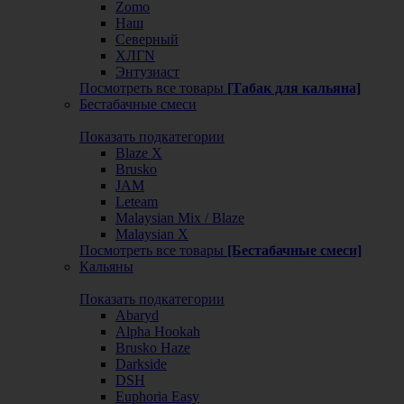
Zomo
Наш
Северный
ХЛГN
Энтузиаст
Посмотреть все товары
[Табак для кальяна]
Бестабачные смеси
Показать подкатегории
Blaze X
Brusko
JAM
Leteam
Malaysian Mix / Blaze
Malaysian X
Посмотреть все товары
[Бестабачные смеси]
Кальяны
Показать подкатегории
Abaryd
Alpha Hookah
Brusko Haze
Darkside
DSH
Euphoria Easy