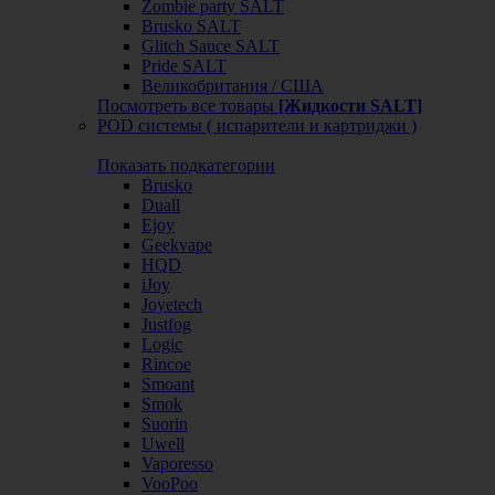
Zombie party SALT
Brusko SALT
Glitch Sauce SALT
Pride SALT
Великобритания / США
Посмотреть все товары
[Жидкости SALT]
POD системы ( испарители и картриджи )
Показать подкатегории
Brusko
Duall
Ejoy
Geekvape
HQD
iJoy
Joyetech
Justfog
Logic
Rincoe
Smoant
Smok
Suorin
Uwell
Vaporesso
VooPoo