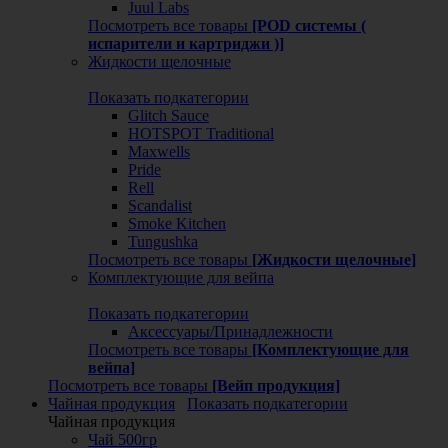
Juul Labs
Посмотреть все товары
[POD системы (
испарители и картриджи )]
Жидкости щелочные
Показать подкатегории
Glitch Sauce
HOTSPOT Traditional
Maxwells
Pride
Rell
Scandalist
Smoke Kitchen
Tungushka
Посмотреть все товары
[Жидкости щелочные]
Комплектующие для вейпа
Показать подкатегории
Аксессуары/Принадлежности
Посмотреть все товары
[Комплектующие для
вейпа]
Посмотреть все товары
[Вейп продукция]
Чайная продукция
Показать подкатегории
Чайная продукция
Чай 500гр