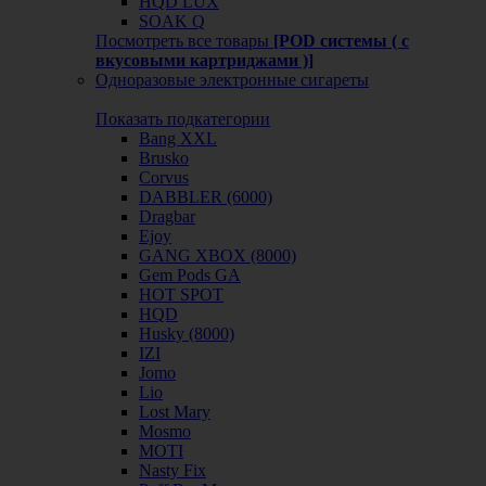
HQD LUX
SOAK Q
Посмотреть все товары
[POD системы ( с
вкусовыми картриджами )]
Одноразовые электронные сигареты
Показать подкатегории
Bang XXL
Brusko
Corvus
DABBLER (6000)
Dragbar
Ejoy
GANG XBOX (8000)
Gem Pods GA
HOT SPOT
HQD
Husky (8000)
IZI
Jomo
Lio
Lost Mary
Mosmo
MOTI
Nasty Fix