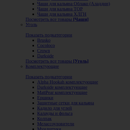
Чаши для кальяна Облако (Аладдин)
Чаши для кальяна ТОР
Чаши для кальяна ХЛГН
Посмотреть все товары
[Чаши]
Уголь
Показать подкатегории
Brusko
Cocoloco
Crown
Darkside
Посмотреть все товары
[Уголь]
Комплектующие
Показать подкатегории
Alpha Hookah комплектующие
Darkside комплектующие
MattPear комплектующие
Ершики
Защитные сетки для кальяна
Кадило для углей
Калауды и фольга
Колпак
Мелассоуловители
Мундштуки