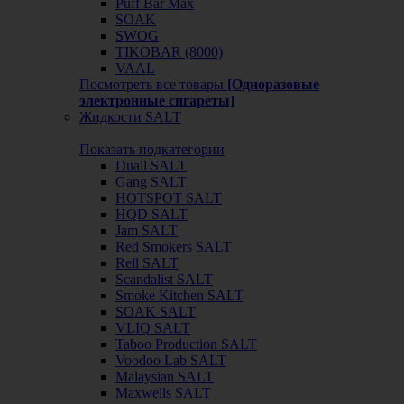
Puff Bar Max
SOAK
SWOG
TIKOBAR (8000)
VAAL
Посмотреть все товары
[Одноразовые
электронные сигареты]
Жидкости SALT
Показать подкатегории
Duall SALT
Gang SALT
HOTSPOT SALT
HQD SALT
Jam SALT
Red Smokers SALT
Rell SALT
Scandalist SALT
Smoke Kitchen SALT
SOAK SALT
VLIQ SALT
Taboo Production SALT
Voodoo Lab SALT
Malaysian SALT
Maxwells SALT