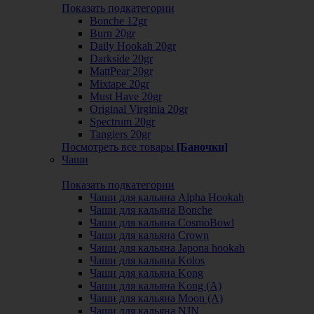
Показать подкатегории
Bonche 12gr
Burn 20gr
Daily Hookah 20gr
Darkside 20gr
MattPear 20gr
Mixtape 20gr
Must Have 20gr
Original Virginia 20gr
Spectrum 20gr
Tangiers 20gr
Посмотреть все товары
[Баночки]
Чаши
Показать подкатегории
Чаши для кальяна Alpha Hookah
Чаши для кальяна Bonche
Чаши для кальяна CosmoBowl
Чаши для кальяна Crown
Чаши для кальяна Japona hookah
Чаши для кальяна Kolos
Чаши для кальяна Kong
Чаши для кальяна Kong (A)
Чаши для кальяна Moon (А)
Чаши для кальяна NJN