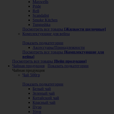
Maxwells
Pride
Rell
Scandalist
Smoke Kitchen
Tungushka
Посмотреть все товары
[Жидкости щелочные]
Комплектующие для вейпа
Показать подкатегории
Аксессуары/Принадлежности
Посмотреть все товары
[Комплектующие для
вейпа]
Посмотреть все товары
[Вейп продукция]
Чайная продукция
Показать подкатегории
Чайная продукция
Чай 500гр
Показать подкатегории
Белый чай
Зеленый чай
Китайский чай
Красный чай
Пуэр
Улун