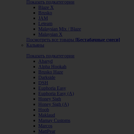
Показать подкатегории
Blaze X
Brusko
JAM
Leteam
Malaysian Mix / Blaze
Malaysian X
Посмотреть все товары
[Бестабачные смеси]
Кальяны
Показать подкатегории
Abaryd
Alpha Hookah
Brusko Haze
Darkside
DSH
Euphoria Easy
Euphoria Easy (А)
Honey Sigh
Honey Sigh (А)
Hoob
Maklaud
Mamay Customs
Marcos
MattPear