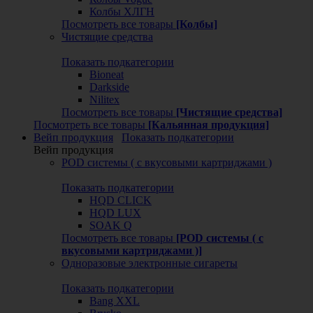
Колбы ХЛГН
Посмотреть все товары
[Колбы]
Чистящие средства
Показать подкатегории
Bioneat
Darkside
Nilitex
Посмотреть все товары
[Чистящие средства]
Посмотреть все товары
[Кальянная продукция]
Вейп продукция
Показать подкатегории
Вейп продукция
POD системы ( с вкусовыми картриджами )
Показать подкатегории
HQD CLICK
HQD LUX
SOAK Q
Посмотреть все товары
[POD системы ( с
вкусовыми картриджами )]
Одноразовые электронные сигареты
Показать подкатегории
Bang XXL