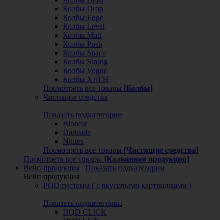
Колбы Drop
Колбы Edge
Колбы Level
Колбы Mini
Колбы Push
Колбы Space
Колбы Strong
Колбы Vogue
Колбы ХЛГН
Посмотреть все товары
[Колбы]
Чистящие средства
Показать подкатегории
Bioneat
Darkside
Nilitex
Посмотреть все товары
[Чистящие средства]
Посмотреть все товары
[Кальянная продукция]
Вейп продукция
Показать подкатегории
Вейп продукция
POD системы ( с вкусовыми картриджами )
Показать подкатегории
HQD CLICK