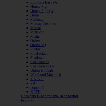
Euphoria Easy (А)
Honey Sigh
Honey Sigh (А)
Hoob
Maklaud
Mamay Customs
Marcos
MattPear
Misha
Orden
Orden (А)
Pizduk
ProHookah
Shadows
Star Hookah
Star Hookah (А)
Union Hookah
Werkbund Maverick
Y.K.A.P.
Y4
Горький
ХЛГН
Посмотреть все товары
[Кальяны]
Баночки