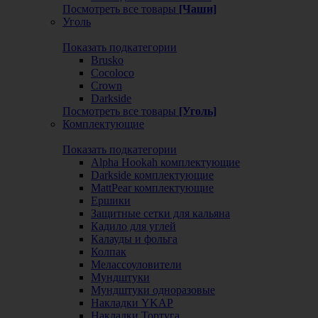
Посмотреть все товары
[Чаши]
Уголь
Показать подкатегории
Brusko
Cocoloco
Crown
Darkside
Посмотреть все товары
[Уголь]
Комплектующие
Показать подкатегории
Alpha Hookah комплектующие
Darkside комплектующие
MattPear комплектующие
Ершики
Защитные сетки для кальяна
Кадило для углей
Калауды и фольга
Колпак
Мелассоуловители
Мундштуки
Мундштуки одноразовые
Накладки YKAP
Накладки Тортуга