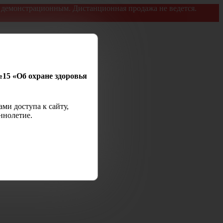
я демонстрационным. Дистанционная продажа не ведется.
№15 «Об охране здоровья
ми доступа к сайту,
ннолетие.