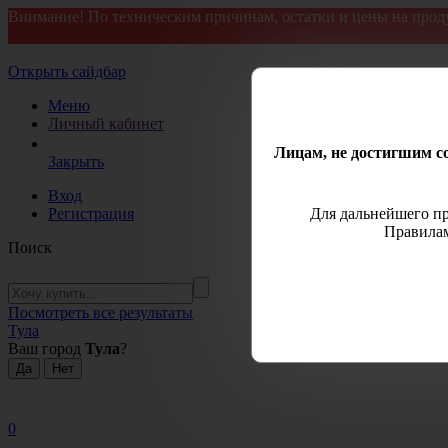
Внимание! По техническим причинам, остатки и цены на прод
Открыть сайдбар
Меню
Личный кабинет
Лицам, не достигшим со
Закрыть
Вход
Регистрация
Для дальнейшего пр
Правилам
Поиск
Посмотреть все результаты
Тула
Ваш город
Тула
?
0