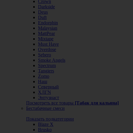
Crown
Darkside
Deus
Duft
Endorphin
Malaysian
MattPear
Mixtape
Must Have
Overdose
Sebero
Smoke Angels
Spectrum
Tangiers
Zomo
Наш
Северный
ХЛГN
Энтузиаст
Посмотреть все товары
[Табак для кальяна]
Бестабачные смеси
Показать подкатегории
Blaze X
Brusko