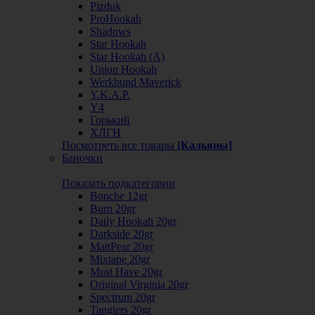
Pizduk
ProHookah
Shadows
Star Hookah
Star Hookah (А)
Union Hookah
Werkbund Maverick
Y.K.A.P.
Y4
Горький
ХЛГН
Посмотреть все товары
[Кальяны]
Баночки
Показать подкатегории
Bonche 12gr
Burn 20gr
Daily Hookah 20gr
Darkside 20gr
MattPear 20gr
Mixtape 20gr
Must Have 20gr
Original Virginia 20gr
Spectrum 20gr
Tangiers 20gr