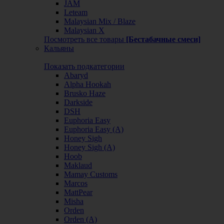
JAM
Leteam
Malaysian Mix / Blaze
Malaysian X
Посмотреть все товары
[Бестабачные смеси]
Кальяны
Показать подкатегории
Abaryd
Alpha Hookah
Brusko Haze
Darkside
DSH
Euphoria Easy
Euphoria Easy (А)
Honey Sigh
Honey Sigh (А)
Hoob
Maklaud
Mamay Customs
Marcos
MattPear
Misha
Orden
Orden (А)