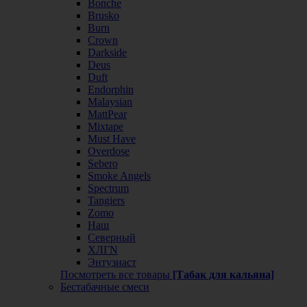
Bonche
Brusko
Burn
Crown
Darkside
Deus
Duft
Endorphin
Malaysian
MattPear
Mixtape
Must Have
Overdose
Sebero
Smoke Angels
Spectrum
Tangiers
Zomo
Наш
Северный
ХЛГN
Энтузиаст
Посмотреть все товары
[Табак для кальяна]
Бестабачные смеси