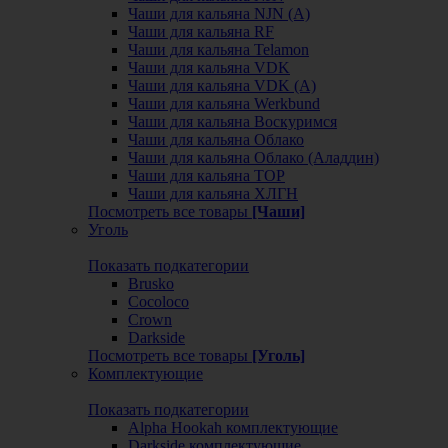
Чаши для кальяна NJN (А)
Чаши для кальяна RF
Чаши для кальяна Telamon
Чаши для кальяна VDK
Чаши для кальяна VDK (А)
Чаши для кальяна Werkbund
Чаши для кальяна Воскуримся
Чаши для кальяна Облако
Чаши для кальяна Облако (Аладдин)
Чаши для кальяна ТОР
Чаши для кальяна ХЛГН
Посмотреть все товары
[Чаши]
Уголь
Показать подкатегории
Brusko
Cocoloco
Crown
Darkside
Посмотреть все товары
[Уголь]
Комплектующие
Показать подкатегории
Alpha Hookah комплектующие
Darkside комплектующие