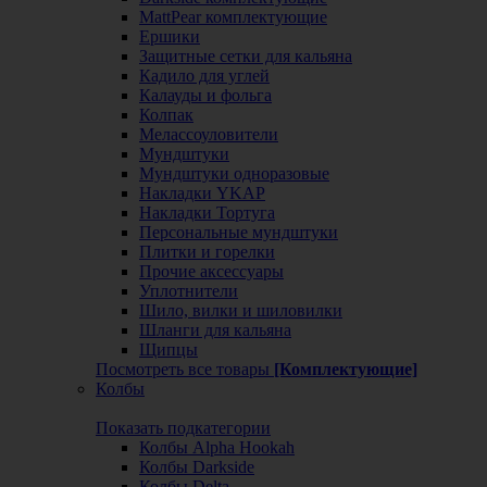
MattPear комплектующие
Ершики
Защитные сетки для кальяна
Кадило для углей
Калауды и фольга
Колпак
Мелассоуловители
Мундштуки
Мундштуки одноразовые
Накладки YKAP
Накладки Тортуга
Персональные мундштуки
Плитки и горелки
Прочие аксессуары
Уплотнители
Шило, вилки и шиловилки
Шланги для кальяна
Щипцы
Посмотреть все товары
[Комплектующие]
Колбы
Показать подкатегории
Колбы Alpha Hookah
Колбы Darkside
Колбы Delta