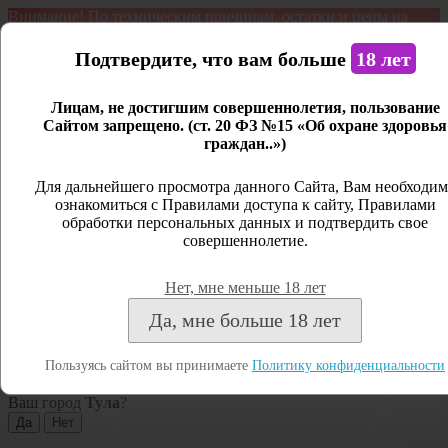
Внимание! По техническим причинам, остатки и цены на
продукцию могут отличаться с фактическим наличием. Сайт
является демонстрационным. Дистанционная продажа не
Подтвердите, что вам больше
18 лет
ведется.
Лицам, не достигшим совершеннолетия, пользование
Открыть сайдбар
Сайтом запрещено. (ст. 20 ФЗ №15 «Об охране здоровья
граждан..»)
Меню
Личный кабинет
Для дальнейшего просмотра данного Сайта, Вам необходим
ознакомиться с Правилами доступа к сайту, Правилами
Закрыть
обработки персональных данных и подтвердить свое
совершеннолетие.
Вход
Регистрация
Нет, мне меньше 18 лет
Поиск
Да, мне больше 18 лет
Посмотреть все результаты
Пользуясь сайтом вы принимаете
Политику конфиденциальности
Тула
Ваш город
Тула
?