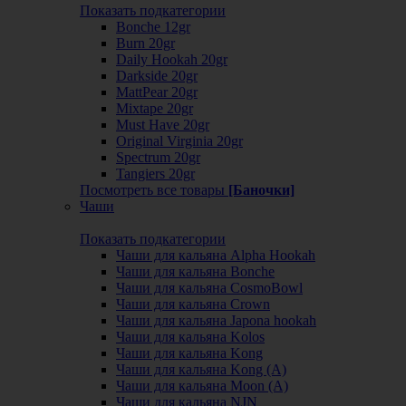
Показать подкатегории
Bonche 12gr
Burn 20gr
Daily Hookah 20gr
Darkside 20gr
MattPear 20gr
Mixtape 20gr
Must Have 20gr
Original Virginia 20gr
Spectrum 20gr
Tangiers 20gr
Посмотреть все товары
[Баночки]
Чаши
Показать подкатегории
Чаши для кальяна Alpha Hookah
Чаши для кальяна Bonche
Чаши для кальяна CosmoBowl
Чаши для кальяна Crown
Чаши для кальяна Japona hookah
Чаши для кальяна Kolos
Чаши для кальяна Kong
Чаши для кальяна Kong (A)
Чаши для кальяна Moon (А)
Чаши для кальяна NJN