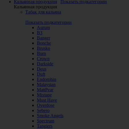
Кальянная продукция
Показать подкатегории
Кальянная продукция
Табак для кальяна
Показать подкатегории
Aurum
B3
Banger
Bonche
Brusko
Burn
Crown
Darkside
Deus
Duft
Endorphin
Malaysian
MattPear
Mixtape
Must Have
Overdose
Sebero
Smoke Angels
Spectrum
Tangiers