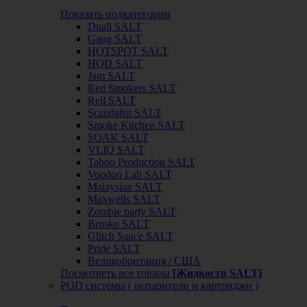
Показать подкатегории
Duall SALT
Gang SALT
HOTSPOT SALT
HQD SALT
Jam SALT
Red Smokers SALT
Rell SALT
Scandalist SALT
Smoke Kitchen SALT
SOAK SALT
VLIQ SALT
Taboo Production SALT
Voodoo Lab SALT
Malaysian SALT
Maxwells SALT
Zombie party SALT
Brusko SALT
Glitch Sauce SALT
Pride SALT
Великобритания / США
Посмотреть все товары
[Жидкости SALT]
POD системы ( испарители и картриджи )