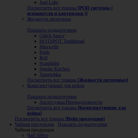
Juul Labs
Посмотреть все товары
[POD системы (
испарители и картриджи )]
Жидкости щелочные
Показать подкатегории
Glitch Sauce
HOTSPOT Traditional
Maxwells
Pride
Rell
Scandalist
Smoke Kitchen
Tungushka
Посмотреть все товары
[Жидкости щелочные]
Комплектующие для вейпа
Показать подкатегории
Аксессуары/Принадлежности
Посмотреть все товары
[Комплектующие для
вейпа]
Посмотреть все товары
[Вейп продукция]
Чайная продукция
Показать подкатегории
Чайная продукция
Чай 500гр