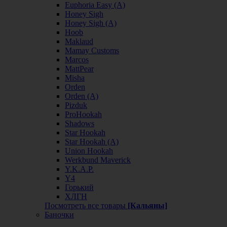
Euphoria Easy (А)
Honey Sigh
Honey Sigh (А)
Hoob
Maklaud
Mamay Customs
Marcos
MattPear
Misha
Orden
Orden (А)
Pizduk
ProHookah
Shadows
Star Hookah
Star Hookah (А)
Union Hookah
Werkbund Maverick
Y.K.A.P.
Y4
Горький
ХЛГН
Посмотреть все товары
[Кальяны]
Баночки