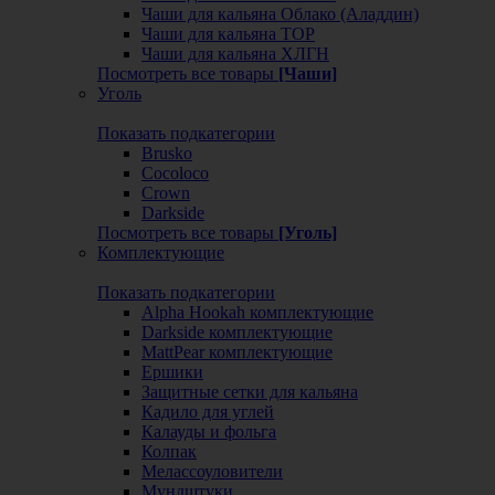
Чаши для кальяна Облако (Аладдин)
Чаши для кальяна ТОР
Чаши для кальяна ХЛГН
Посмотреть все товары
[Чаши]
Уголь
Показать подкатегории
Brusko
Cocoloco
Crown
Darkside
Посмотреть все товары
[Уголь]
Комплектующие
Показать подкатегории
Alpha Hookah комплектующие
Darkside комплектующие
MattPear комплектующие
Ершики
Защитные сетки для кальяна
Кадило для углей
Калауды и фольга
Колпак
Мелассоуловители
Мундштуки