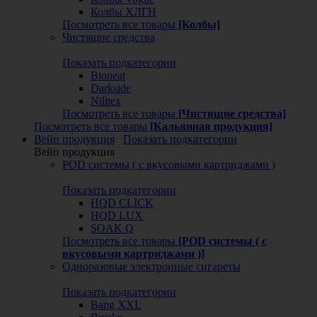
Колбы ХЛГН
Посмотреть все товары
[Колбы]
Чистящие средства
Показать подкатегории
Bioneat
Darkside
Nilitex
Посмотреть все товары
[Чистящие средства]
Посмотреть все товары
[Кальянная продукция]
Вейп продукция
Показать подкатегории
Вейп продукция
POD системы ( с вкусовыми картриджами )
Показать подкатегории
HQD CLICK
HQD LUX
SOAK Q
Посмотреть все товары
[POD системы ( с
вкусовыми картриджами )]
Одноразовые электронные сигареты
Показать подкатегории
Bang XXL