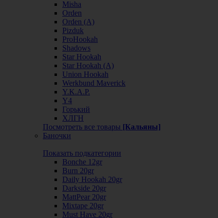
Misha
Orden
Orden (А)
Pizduk
ProHookah
Shadows
Star Hookah
Star Hookah (А)
Union Hookah
Werkbund Maverick
Y.K.A.P.
Y4
Горький
ХЛГН
Посмотреть все товары
[Кальяны]
Баночки
Показать подкатегории
Bonche 12gr
Burn 20gr
Daily Hookah 20gr
Darkside 20gr
MattPear 20gr
Mixtape 20gr
Must Have 20gr