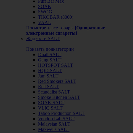
Puff Bar Max
SOAK
SWOG
TIKOBAR (8000)
VAAL
Посмотреть все товары
[Одноразовые
электронные сигареты]
Жидкости SALT
Показать подкатегории
Duall SALT
Gang SALT
HOTSPOT SALT
HQD SALT
Jam SALT
Red Smokers SALT
Rell SALT
Scandalist SALT
Smoke Kitchen SALT
SOAK SALT
VLIQ SALT
Taboo Production SALT
Voodoo Lab SALT
Malaysian SALT
Maxwells SALT