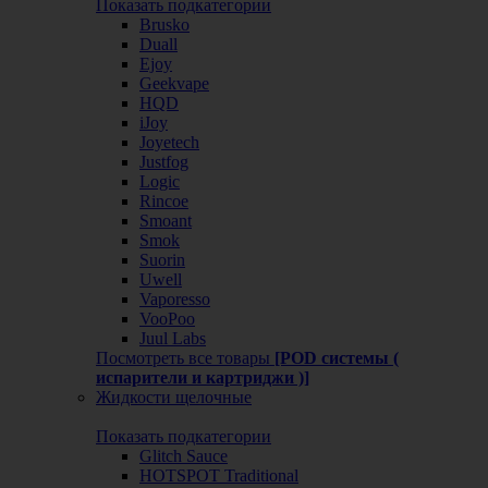
Показать подкатегории
Brusko
Duall
Ejoy
Geekvape
HQD
iJoy
Joyetech
Justfog
Logic
Rincoe
Smoant
Smok
Suorin
Uwell
Vaporesso
VooPoo
Juul Labs
Посмотреть все товары
[POD системы (
испарители и картриджи )]
Жидкости щелочные
Показать подкатегории
Glitch Sauce
HOTSPOT Traditional