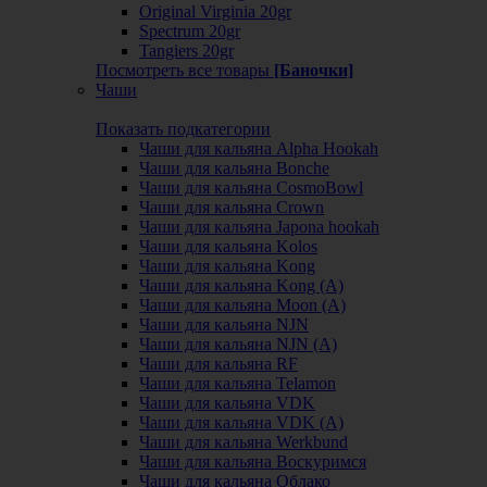
Original Virginia 20gr
Spectrum 20gr
Tangiers 20gr
Посмотреть все товары
[Баночки]
Чаши
Показать подкатегории
Чаши для кальяна Alpha Hookah
Чаши для кальяна Bonche
Чаши для кальяна CosmoBowl
Чаши для кальяна Crown
Чаши для кальяна Japona hookah
Чаши для кальяна Kolos
Чаши для кальяна Kong
Чаши для кальяна Kong (A)
Чаши для кальяна Moon (А)
Чаши для кальяна NJN
Чаши для кальяна NJN (А)
Чаши для кальяна RF
Чаши для кальяна Telamon
Чаши для кальяна VDK
Чаши для кальяна VDK (А)
Чаши для кальяна Werkbund
Чаши для кальяна Воскуримся
Чаши для кальяна Облако