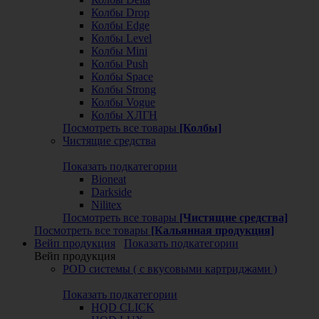
Колбы Drop
Колбы Edge
Колбы Level
Колбы Mini
Колбы Push
Колбы Space
Колбы Strong
Колбы Vogue
Колбы ХЛГН
Посмотреть все товары
[Колбы]
Чистящие средства
Показать подкатегории
Bioneat
Darkside
Nilitex
Посмотреть все товары
[Чистящие средства]
Посмотреть все товары
[Кальянная продукция]
Вейп продукция
Показать подкатегории
Вейп продукция
POD системы ( с вкусовыми картриджами )
Показать подкатегории
HQD CLICK