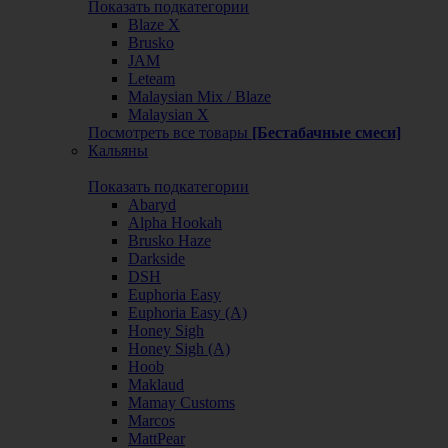
Показать подкатегории
Blaze X
Brusko
JAM
Leteam
Malaysian Mix / Blaze
Malaysian X
Посмотреть все товары
[Бестабачные смеси]
Кальяны
Показать подкатегории
Abaryd
Alpha Hookah
Brusko Haze
Darkside
DSH
Euphoria Easy
Euphoria Easy (А)
Honey Sigh
Honey Sigh (А)
Hoob
Maklaud
Mamay Customs
Marcos
MattPear