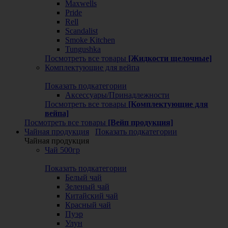
Maxwells
Pride
Rell
Scandalist
Smoke Kitchen
Tungushka
Посмотреть все товары
[Жидкости щелочные]
Комплектующие для вейпа
Показать подкатегории
Аксессуары/Принадлежности
Посмотреть все товары
[Комплектующие для
вейпа]
Посмотреть все товары
[Вейп продукция]
Чайная продукция
Показать подкатегории
Чайная продукция
Чай 500гр
Показать подкатегории
Белый чай
Зеленый чай
Китайский чай
Красный чай
Пуэр
Улун