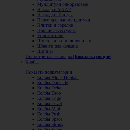
Мундштуки одноразовые
Накладки YKAP
Накладки Тортуга
Персональные мундштуки
Плитки и горелки
Прочие аксессуары
Уплотнители
Шило, вилки и шиловилки
Шланги для кальяна
Щипцы
Посмотреть все товары
[Комплектующие]
Колбы
Показать подкатегории
Колбы Alpha Hookah
Колбы Darkside
Колбы Delta
Колбы Drop
Колбы Edge
Колбы Level
Колбы Mini
Колбы Push
Колбы Space
Колбы Strong
Колбы Vogue