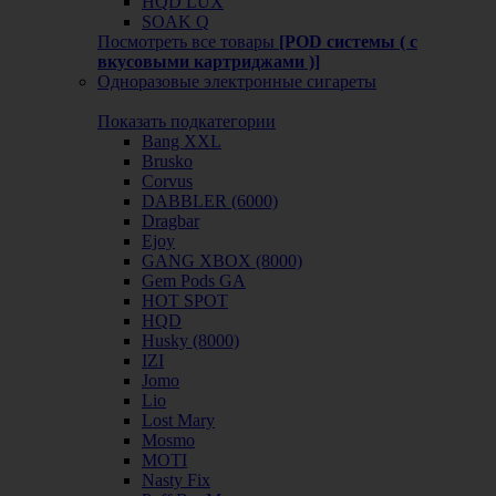
HQD LUX
SOAK Q
Посмотреть все товары
[POD системы ( с
вкусовыми картриджами )]
Одноразовые электронные сигареты
Показать подкатегории
Bang XXL
Brusko
Corvus
DABBLER (6000)
Dragbar
Ejoy
GANG XBOX (8000)
Gem Pods GA
HOT SPOT
HQD
Husky (8000)
IZI
Jomo
Lio
Lost Mary
Mosmo
MOTI
Nasty Fix