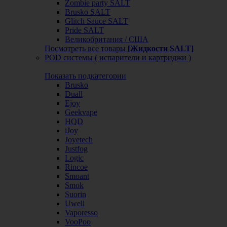
Zombie party SALT
Brusko SALT
Glitch Sauce SALT
Pride SALT
Великобритания / США
Посмотреть все товары
[Жидкости SALT]
POD системы ( испарители и картриджи )
Показать подкатегории
Brusko
Duall
Ejoy
Geekvape
HQD
iJoy
Joyetech
Justfog
Logic
Rincoe
Smoant
Smok
Suorin
Uwell
Vaporesso
VooPoo