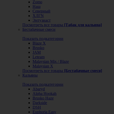
Zomo
Наш
Северный
ХЛГN
Энтузиаст
Посмотреть все товары
[Табак для кальяна]
Бестабачные смеси
Показать подкатегории
Blaze X
Brusko
JAM
Leteam
Malaysian Mix / Blaze
Malaysian X
Посмотреть все товары
[Бестабачные смеси]
Кальяны
Показать подкатегории
Abaryd
Alpha Hookah
Brusko Haze
Darkside
DSH
Euphoria Easy