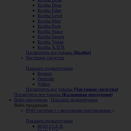
Колбы Drop
Колбы Edge
Колбы Level
Колбы Mini
Колбы Push
Колбы Space
Колбы Strong
Колбы Vogue
Колбы ХЛГН
Посмотреть все товары
[Колбы]
Чистящие средства
Показать подкатегории
Bioneat
Darkside
Nilitex
Посмотреть все товары
[Чистящие средства]
Посмотреть все товары
[Кальянная продукция]
Вейп продукция
Показать подкатегории
Вейп продукция
POD системы ( с вкусовыми картриджами )
Показать подкатегории
HQD CLICK