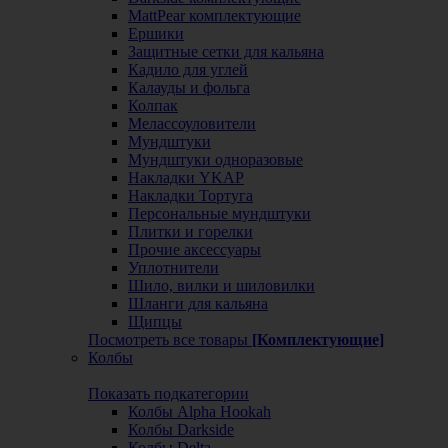
MattPear комплектующие
Ершики
Защитные сетки для кальяна
Кадило для углей
Калауды и фольга
Колпак
Мелассоуловители
Мундштуки
Мундштуки одноразовые
Накладки YKAP
Накладки Тортуга
Персональные мундштуки
Плитки и горелки
Прочие аксессуары
Уплотнители
Шило, вилки и шиловилки
Шланги для кальяна
Щипцы
Посмотреть все товары
[Комплектующие]
Колбы
Показать подкатегории
Колбы Alpha Hookah
Колбы Darkside
Колбы Delta