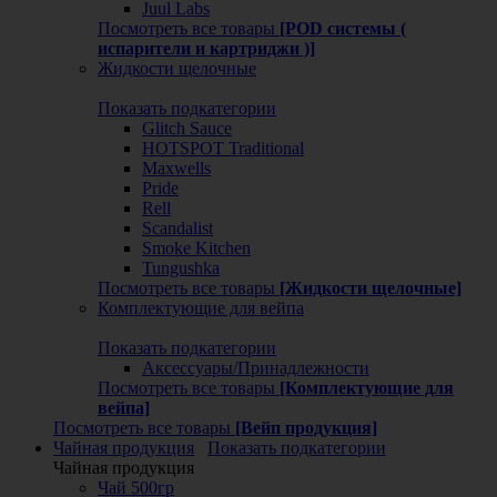
Juul Labs
Посмотреть все товары
[POD системы (
испарители и картриджи )]
Жидкости щелочные
Показать подкатегории
Glitch Sauce
HOTSPOT Traditional
Maxwells
Pride
Rell
Scandalist
Smoke Kitchen
Tungushka
Посмотреть все товары
[Жидкости щелочные]
Комплектующие для вейпа
Показать подкатегории
Аксессуары/Принадлежности
Посмотреть все товары
[Комплектующие для
вейпа]
Посмотреть все товары
[Вейп продукция]
Чайная продукция
Показать подкатегории
Чайная продукция
Чай 500гр