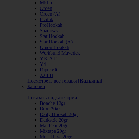
Misha
Orden
Orden (А)
Pizduk
ProHookah
Shadows
Star Hookah
Star Hookah (А)
Union Hookah
Werkbund Maverick
Y.K.A.P.
Y4
Горький
ХЛГН
Посмотреть все товары
[Кальяны]
Баночки
Показать подкатегории
Bonche 12gr
Burn 20gr
Daily Hookah 20gr
Darkside 20gr
MattPear 20gr
Mixtape 20gr
Must Have 20gr