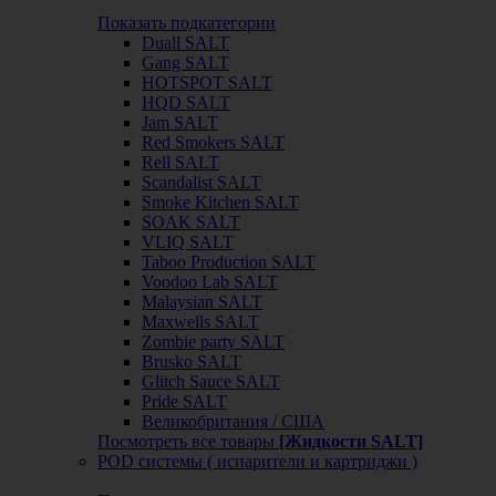
Показать подкатегории
Duall SALT
Gang SALT
HOTSPOT SALT
HQD SALT
Jam SALT
Red Smokers SALT
Rell SALT
Scandalist SALT
Smoke Kitchen SALT
SOAK SALT
VLIQ SALT
Taboo Production SALT
Voodoo Lab SALT
Malaysian SALT
Maxwells SALT
Zombie party SALT
Brusko SALT
Glitch Sauce SALT
Pride SALT
Великобритания / США
Посмотреть все товары
[Жидкости SALT]
POD системы ( испарители и картриджи )