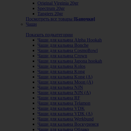
Original Virginia 20gr
Spectrum 20gr
Tangiers 20gr
Посмотреть все товары
[Баночки]
Чаши
Показать подкатегории
Чаши для кальяна Alpha Hookah
Чаши для кальяна Bonche
Чаши для кальяна CosmoBowl
Чаши для кальяна Crown
Чаши для кальяна Japona hookah
Чаши для кальяна Kolos
Чаши для кальяна Kong
Чаши для кальяна Kong (A)
Чаши для кальяна Moon (А)
Чаши для кальяна NJN
Чаши для кальяна NJN (А)
Чаши для кальяна RF
Чаши для кальяна Telamon
Чаши для кальяна VDK
Чаши для кальяна VDK (А)
Чаши для кальяна Werkbund
Чаши для кальяна Воскуримся
Чаши для кальяна Облако