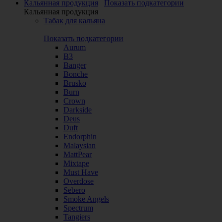
Кальянная продукция
Показать подкатегории
Кальянная продукция
Табак для кальяна
Показать подкатегории
Aurum
B3
Banger
Bonche
Brusko
Burn
Crown
Darkside
Deus
Duft
Endorphin
Malaysian
MattPear
Mixtape
Must Have
Overdose
Sebero
Smoke Angels
Spectrum
Tangiers