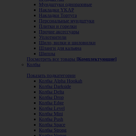
Мундштуки одноразовые
Накладки YKAP
Накладки Тортуга
Персональные мундштуки
Плитки и горелки
Прочие аксессуары
Уплотнители
Шило, вилки и шиловилки
Шланги для кальяна
Щипцы
Посмотреть все товары
[Комплектующие]
Колбы
Показать подкатегории
Колбы Alpha Hookah
Колбы Darkside
Колбы Delta
Колбы Drop
Колбы Edge
Колбы Level
Колбы Mini
Колбы Push
Колбы Space
Колбы Strong
Колбы Vogue