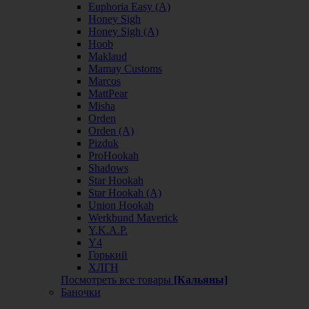
Euphoria Easy (А)
Honey Sigh
Honey Sigh (А)
Hoob
Maklaud
Mamay Customs
Marcos
MattPear
Misha
Orden
Orden (А)
Pizduk
ProHookah
Shadows
Star Hookah
Star Hookah (А)
Union Hookah
Werkbund Maverick
Y.K.A.P.
Y4
Горький
ХЛГН
Посмотреть все товары
[Кальяны]
Баночки