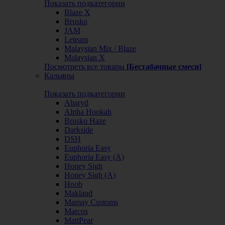
Показать подкатегории
Blaze X
Brusko
JAM
Leteam
Malaysian Mix / Blaze
Malaysian X
Посмотреть все товары
[Бестабачные смеси]
Кальяны
Показать подкатегории
Abaryd
Alpha Hookah
Brusko Haze
Darkside
DSH
Euphoria Easy
Euphoria Easy (А)
Honey Sigh
Honey Sigh (А)
Hoob
Maklaud
Mamay Customs
Marcos
MattPear