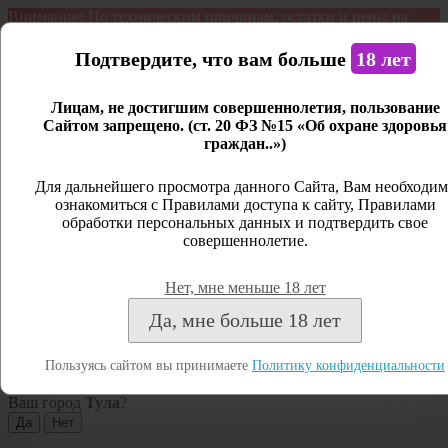
Внимание! По техническим причинам, остатки и цены на
продукцию могут отличаться с фактическим наличием. Сайт
является демонстрационным. Дистанционная продажа не
Подтвердите, что вам больше
18 лет
ведется.
Лицам, не достигшим совершеннолетия, пользование
Открыть сайдбар
Сайтом запрещено. (ст. 20 ФЗ №15 «Об охране здоровья
граждан..»)
Меню
Личный кабинет
Для дальнейшего просмотра данного Сайта, Вам необходим
ознакомиться с Правилами доступа к сайту, Правилами
Закрыть
обработки персональных данных и подтвердить свое
совершеннолетие.
Вход
Регистрация
Нет, мне меньше 18 лет
Поиск
Да, мне больше 18 лет
Посмотреть все результаты
Пользуясь сайтом вы принимаете
Политику конфиденциальности
Тула
Ваш город
Тула
?