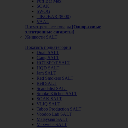
Puff Bar Max
SOAK
SWOG
TIKOBAR (8000)
VAAL
Посмотреть все товары
[Одноразовые
электронные сигареты]
Жидкости SALT
Показать подкатегории
Duall SALT
Gang SALT
HOTSPOT SALT
HQD SALT
Jam SALT
Red Smokers SALT
Rell SALT
Scandalist SALT
Smoke Kitchen SALT
SOAK SALT
VLIQ SALT
Taboo Production SALT
Voodoo Lab SALT
Malaysian SALT
Maxwells SALT