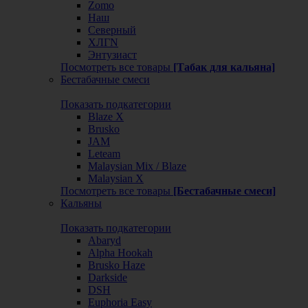
Zomo
Наш
Северный
ХЛГN
Энтузиаст
Посмотреть все товары
[Табак для кальяна]
Бестабачные смеси
Показать подкатегории
Blaze X
Brusko
JAM
Leteam
Malaysian Mix / Blaze
Malaysian X
Посмотреть все товары
[Бестабачные смеси]
Кальяны
Показать подкатегории
Abaryd
Alpha Hookah
Brusko Haze
Darkside
DSH
Euphoria Easy