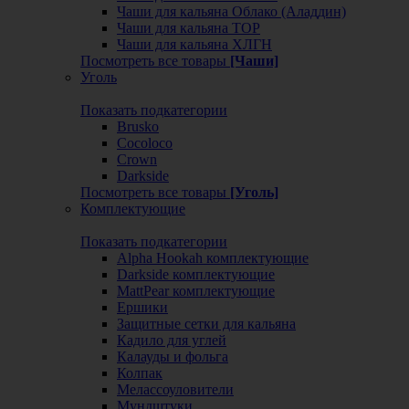
Чаши для кальяна Облако (Аладдин)
Чаши для кальяна ТОР
Чаши для кальяна ХЛГН
Посмотреть все товары
[Чаши]
Уголь
Показать подкатегории
Brusko
Cocoloco
Crown
Darkside
Посмотреть все товары
[Уголь]
Комплектующие
Показать подкатегории
Alpha Hookah комплектующие
Darkside комплектующие
MattPear комплектующие
Ершики
Защитные сетки для кальяна
Кадило для углей
Калауды и фольга
Колпак
Мелассоуловители
Мундштуки