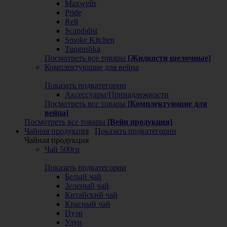
Maxwells
Pride
Rell
Scandalist
Smoke Kitchen
Tungushka
Посмотреть все товары
[Жидкости щелочные]
Комплектующие для вейпа
Показать подкатегории
Аксессуары/Принадлежности
Посмотреть все товары
[Комплектующие для
вейпа]
Посмотреть все товары
[Вейп продукция]
Чайная продукция
Показать подкатегории
Чайная продукция
Чай 500гр
Показать подкатегории
Белый чай
Зеленый чай
Китайский чай
Красный чай
Пуэр
Улун