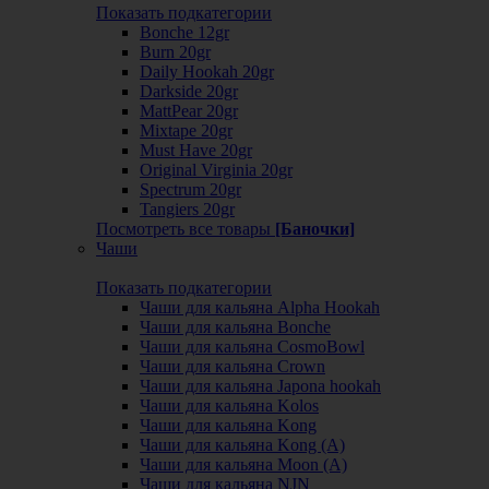
Показать подкатегории
Bonche 12gr
Burn 20gr
Daily Hookah 20gr
Darkside 20gr
MattPear 20gr
Mixtape 20gr
Must Have 20gr
Original Virginia 20gr
Spectrum 20gr
Tangiers 20gr
Посмотреть все товары
[Баночки]
Чаши
Показать подкатегории
Чаши для кальяна Alpha Hookah
Чаши для кальяна Bonche
Чаши для кальяна CosmoBowl
Чаши для кальяна Crown
Чаши для кальяна Japona hookah
Чаши для кальяна Kolos
Чаши для кальяна Kong
Чаши для кальяна Kong (A)
Чаши для кальяна Moon (А)
Чаши для кальяна NJN