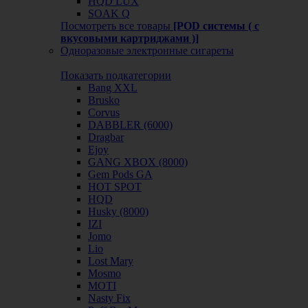
HQD LUX
SOAK Q
Посмотреть все товары
[POD системы ( с
вкусовыми картриджами )]
Одноразовые электронные сигареты
Показать подкатегории
Bang XXL
Brusko
Corvus
DABBLER (6000)
Dragbar
Ejoy
GANG XBOX (8000)
Gem Pods GA
HOT SPOT
HQD
Husky (8000)
IZI
Jomo
Lio
Lost Mary
Mosmo
MOTI
Nasty Fix