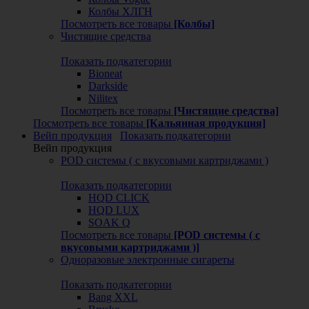
Колбы ХЛГН
Посмотреть все товары
[Колбы]
Чистящие средства
Показать подкатегории
Bioneat
Darkside
Nilitex
Посмотреть все товары
[Чистящие средства]
Посмотреть все товары
[Кальянная продукция]
Вейп продукция
Показать подкатегории
Вейп продукция
POD системы ( с вкусовыми картриджами )
Показать подкатегории
HQD CLICK
HQD LUX
SOAK Q
Посмотреть все товары
[POD системы ( с
вкусовыми картриджами )]
Одноразовые электронные сигареты
Показать подкатегории
Bang XXL