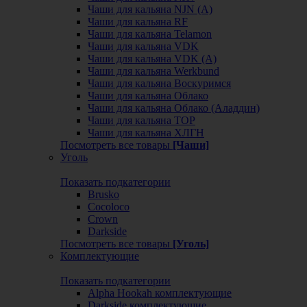
Чаши для кальяна NJN (А)
Чаши для кальяна RF
Чаши для кальяна Telamon
Чаши для кальяна VDK
Чаши для кальяна VDK (А)
Чаши для кальяна Werkbund
Чаши для кальяна Воскуримся
Чаши для кальяна Облако
Чаши для кальяна Облако (Аладдин)
Чаши для кальяна ТОР
Чаши для кальяна ХЛГН
Посмотреть все товары
[Чаши]
Уголь
Показать подкатегории
Brusko
Cocoloco
Crown
Darkside
Посмотреть все товары
[Уголь]
Комплектующие
Показать подкатегории
Alpha Hookah комплектующие
Darkside комплектующие