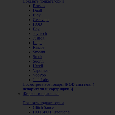
Показать подкатегории
Brusko
Duall
Ejoy
Geekvape
HQD
iJoy
Joyetech
Justfog
Logic
Rincoe
Smoant
Smok
Suorin
Uwell
Vaporesso
VooPoo
Juul Labs
Посмотреть все товары
[POD системы (
испарители и картриджи )]
Жидкости щелочные
Показать подкатегории
Glitch Sauce
HOTSPOT Traditional