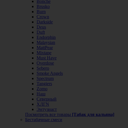
Bonche
Brusko
Burn
Crown
Darkside
Deus
Duft
Endorphin
Malaysian
MattPear
Mixtape
Must Have
Overdose
Sebero
Smoke Angels
Spectrum
Tangiers
Zomo
Наш
Северный
ХЛГN
Энтузиаст
Посмотреть все товары
[Табак для кальяна]
Бестабачные смеси