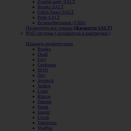
Zombie party SALT
Brusko SALT
Glitch Sauce SALT
Pride SALT
Великобритания / США
Посмотреть все товары
[Жидкости SALT]
POD системы ( испарители и картриджи )
Показать подкатегории
Brusko
Duall
Ejoy
Geekvape
HQD
iJoy
Joyetech
Justfog
Logic
Rincoe
Smoant
Smok
Suorin
Uwell
Vaporesso
VooPoo