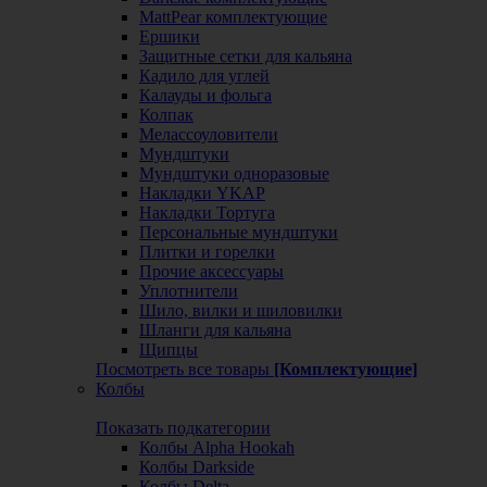
MattPear комплектующие
Ершики
Защитные сетки для кальяна
Кадило для углей
Калауды и фольга
Колпак
Мелассоуловители
Мундштуки
Мундштуки одноразовые
Накладки YKAP
Накладки Тортуга
Персональные мундштуки
Плитки и горелки
Прочие аксессуары
Уплотнители
Шило, вилки и шиловилки
Шланги для кальяна
Щипцы
Посмотреть все товары
[Комплектующие]
Колбы
Показать подкатегории
Колбы Alpha Hookah
Колбы Darkside
Колбы Delta