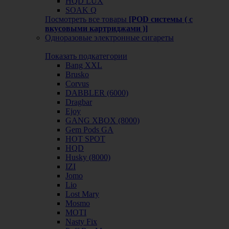
HQD LUX
SOAK Q
Посмотреть все товары
[POD системы ( с
вкусовыми картриджами )]
Одноразовые электронные сигареты
Показать подкатегории
Bang XXL
Brusko
Corvus
DABBLER (6000)
Dragbar
Ejoy
GANG XBOX (8000)
Gem Pods GA
HOT SPOT
HQD
Husky (8000)
IZI
Jomo
Lio
Lost Mary
Mosmo
MOTI
Nasty Fix