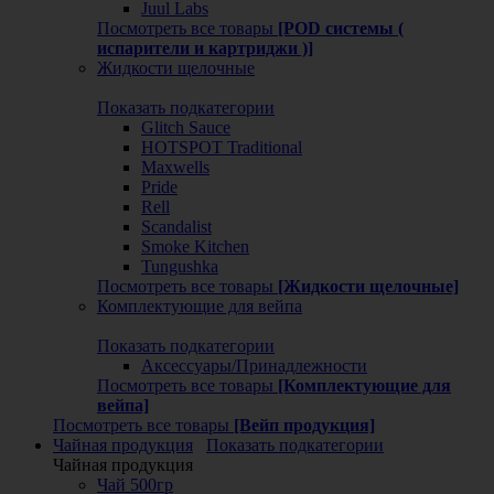
Juul Labs
Посмотреть все товары
[POD системы (
испарители и картриджи )]
Жидкости щелочные
Показать подкатегории
Glitch Sauce
HOTSPOT Traditional
Maxwells
Pride
Rell
Scandalist
Smoke Kitchen
Tungushka
Посмотреть все товары
[Жидкости щелочные]
Комплектующие для вейпа
Показать подкатегории
Аксессуары/Принадлежности
Посмотреть все товары
[Комплектующие для
вейпа]
Посмотреть все товары
[Вейп продукция]
Чайная продукция
Показать подкатегории
Чайная продукция
Чай 500гр