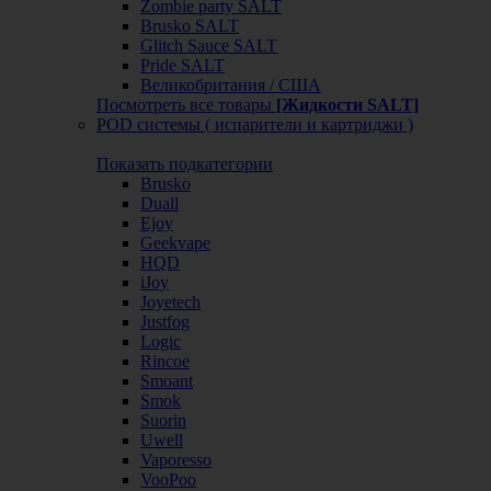
Zombie party SALT
Brusko SALT
Glitch Sauce SALT
Pride SALT
Великобритания / США
Посмотреть все товары
[Жидкости SALT]
POD системы ( испарители и картриджи )
Показать подкатегории
Brusko
Duall
Ejoy
Geekvape
HQD
iJoy
Joyetech
Justfog
Logic
Rincoe
Smoant
Smok
Suorin
Uwell
Vaporesso
VooPoo