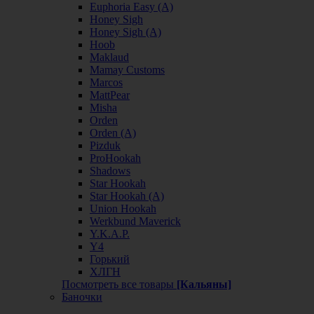
Euphoria Easy (А)
Honey Sigh
Honey Sigh (А)
Hoob
Maklaud
Mamay Customs
Marcos
MattPear
Misha
Orden
Orden (А)
Pizduk
ProHookah
Shadows
Star Hookah
Star Hookah (А)
Union Hookah
Werkbund Maverick
Y.K.A.P.
Y4
Горький
ХЛГН
Посмотреть все товары
[Кальяны]
Баночки