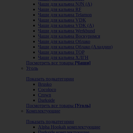
Чаши для кальяна NJN (А)
Чаши для кальяна RF
Чаши для кальяна Telamon
Чаши для кальяна VDK
Чаши для кальяна VDK (А)
Чаши для кальяна Werkbund
Чаши для кальяна Воскуримся
Чаши для кальяна Облако
Чаши для кальяна Облако (Аладдин)
Чаши для кальяна ТОР
Чаши для кальяна ХЛГН
Посмотреть все товары
[Чаши]
Уголь
Показать подкатегории
Brusko
Cocoloco
Crown
Darkside
Посмотреть все товары
[Уголь]
Комплектующие
Показать подкатегории
Alpha Hookah комплектующие
Darkside комплектующие