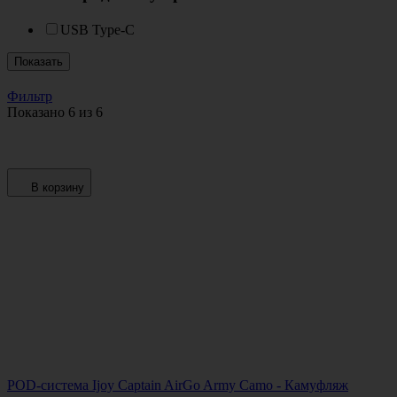
USB Type-C
Показать
Фильтр
Показано 6 из 6
В корзину
POD-система Ijoy Captain AirGo Army Camo - Камуфляж