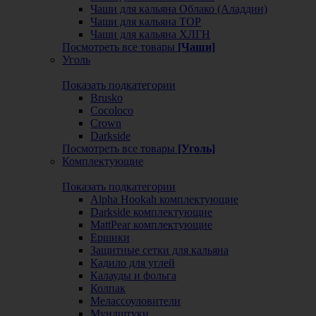
Чаши для кальяна Облако (Аладдин)
Чаши для кальяна ТОР
Чаши для кальяна ХЛГН
Посмотреть все товары
[Чаши]
Уголь
Показать подкатегории
Brusko
Cocoloco
Crown
Darkside
Посмотреть все товары
[Уголь]
Комплектующие
Показать подкатегории
Alpha Hookah комплектующие
Darkside комплектующие
MattPear комплектующие
Ершики
Защитные сетки для кальяна
Кадило для углей
Калауды и фольга
Колпак
Мелассоуловители
Мундштуки