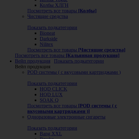
Колбы ХЛГН
Посмотреть все товары
[Колбы]
Чистящие средства
Показать подкатегории
Bioneat
Darkside
Nilitex
Посмотреть все товары
[Чистящие средства]
Посмотреть все товары
[Кальянная продукция]
Вейп продукция
Показать подкатегории
Вейп продукция
POD системы ( с вкусовыми картриджами )
Показать подкатегории
HQD CLICK
HQD LUX
SOAK Q
Посмотреть все товары
[POD системы ( с
вкусовыми картриджами )]
Одноразовые электронные сигареты
Показать подкатегории
Bang XXL