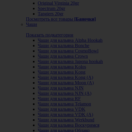
Original Virginia 20gr
Spectrum 20gr
Tangiers 20gr
Посмотреть все товары
[Баночки]
Чаши
Показать подкатегории
Чаши для кальяна Alpha Hookah
Чаши для кальяна Bonche
Чаши для кальяна CosmoBowl
Чаши для кальяна Crown
Чаши для кальяна Japona hookah
Чаши для кальяна Kolos
Чаши для кальяна Kong
Чаши для кальяна Kong (A)
Чаши для кальяна Moon (А)
Чаши для кальяна NJN
Чаши для кальяна NJN (А)
Чаши для кальяна RF
Чаши для кальяна Telamon
Чаши для кальяна VDK
Чаши для кальяна VDK (А)
Чаши для кальяна Werkbund
Чаши для кальяна Воскуримся
Чаши для кальяна Облако