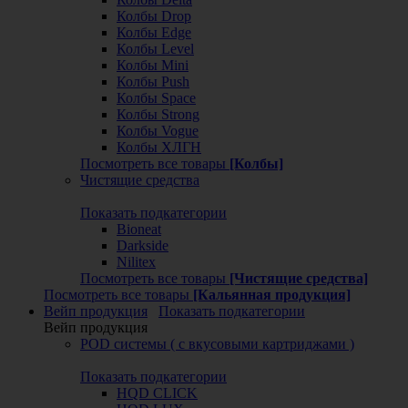
Колбы Drop
Колбы Edge
Колбы Level
Колбы Mini
Колбы Push
Колбы Space
Колбы Strong
Колбы Vogue
Колбы ХЛГН
Посмотреть все товары
[Колбы]
Чистящие средства
Показать подкатегории
Bioneat
Darkside
Nilitex
Посмотреть все товары
[Чистящие средства]
Посмотреть все товары
[Кальянная продукция]
Вейп продукция
Показать подкатегории
Вейп продукция
POD системы ( с вкусовыми картриджами )
Показать подкатегории
HQD CLICK