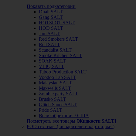
Показать подкатегории
Duall SALT
Gang SALT
HOTSPOT SALT
HQD SALT
Jam SALT
Red Smokers SALT
Rell SALT
Scandalist SALT
Smoke Kitchen SALT
SOAK SALT
VLIQ SALT
Taboo Production SALT
Voodoo Lab SALT
Malaysian SALT
Maxwells SALT
Zombie party SALT
Brusko SALT
Glitch Sauce SALT
Pride SALT
Великобритания / США
Посмотреть все товары
[Жидкости SALT]
POD системы ( испарители и картриджи )