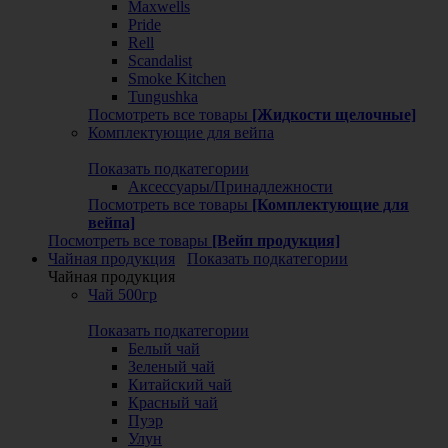
Maxwells
Pride
Rell
Scandalist
Smoke Kitchen
Tungushka
Посмотреть все товары
[Жидкости щелочные]
Комплектующие для вейпа
Показать подкатегории
Аксессуары/Принадлежности
Посмотреть все товары
[Комплектующие для
вейпа]
Посмотреть все товары
[Вейп продукция]
Чайная продукция
Показать подкатегории
Чайная продукция
Чай 500гр
Показать подкатегории
Белый чай
Зеленый чай
Китайский чай
Красный чай
Пуэр
Улун