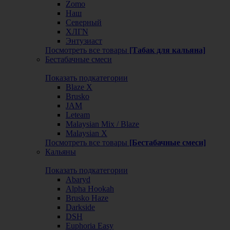
Zomo
Наш
Северный
ХЛГN
Энтузиаст
Посмотреть все товары
[Табак для кальяна]
Бестабачные смеси
Показать подкатегории
Blaze X
Brusko
JAM
Leteam
Malaysian Mix / Blaze
Malaysian X
Посмотреть все товары
[Бестабачные смеси]
Кальяны
Показать подкатегории
Abaryd
Alpha Hookah
Brusko Haze
Darkside
DSH
Euphoria Easy