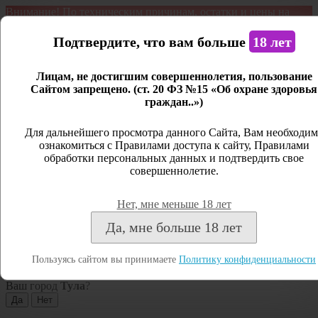
Внимание! По техническим причинам, остатки и цены на
продукцию могут отличаться с фактическим наличием. Сайт
является демонстрационным. Дистанционная продажа не
Подтвердите, что вам больше
18 лет
ведется.
Лицам, не достигшим совершеннолетия, пользование
Открыть сайдбар
Сайтом запрещено. (ст. 20 ФЗ №15 «Об охране здоровья
граждан..»)
Меню
Личный кабинет
Для дальнейшего просмотра данного Сайта, Вам необходим
ознакомиться с Правилами доступа к сайту, Правилами
Закрыть
обработки персональных данных и подтвердить свое
совершеннолетие.
Вход
Регистрация
Нет, мне меньше 18 лет
Поиск
Да, мне больше 18 лет
Посмотреть все результаты
Пользуясь сайтом вы принимаете
Политику конфиденциальности
Тула
Ваш город
Тула
?