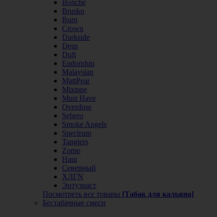
Bonche
Brusko
Burn
Crown
Darkside
Deus
Duft
Endorphin
Malaysian
MattPear
Mixtape
Must Have
Overdose
Sebero
Smoke Angels
Spectrum
Tangiers
Zomo
Наш
Северный
ХЛГN
Энтузиаст
Посмотреть все товары
[Табак для кальяна]
Бестабачные смеси