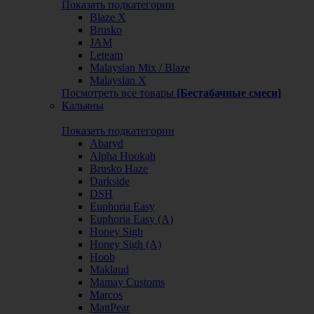
Показать подкатегории
Blaze X
Brusko
JAM
Leteam
Malaysian Mix / Blaze
Malaysian X
Посмотреть все товары
[Бестабачные смеси]
Кальяны
Показать подкатегории
Abaryd
Alpha Hookah
Brusko Haze
Darkside
DSH
Euphoria Easy
Euphoria Easy (А)
Honey Sigh
Honey Sigh (А)
Hoob
Maklaud
Mamay Customs
Marcos
MattPear