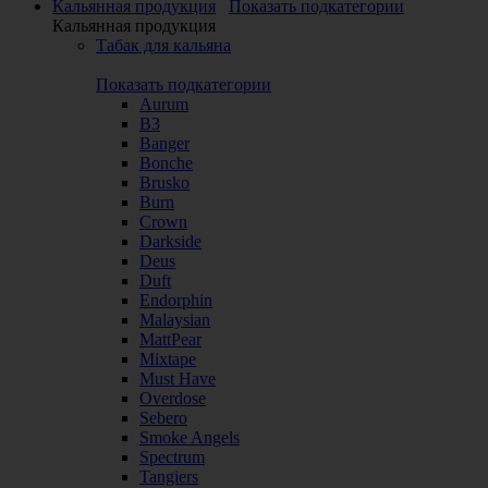
Кальянная продукция
Показать подкатегории
Кальянная продукция
Табак для кальяна
Показать подкатегории
Aurum
B3
Banger
Bonche
Brusko
Burn
Crown
Darkside
Deus
Duft
Endorphin
Malaysian
MattPear
Mixtape
Must Have
Overdose
Sebero
Smoke Angels
Spectrum
Tangiers