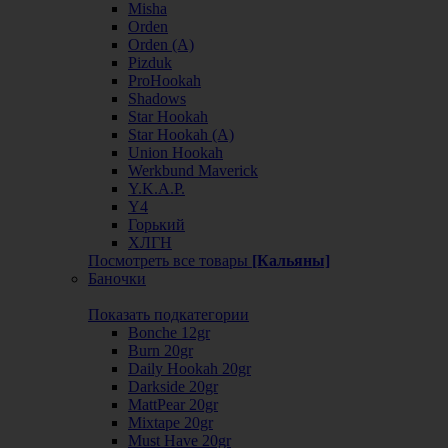
Misha
Orden
Orden (А)
Pizduk
ProHookah
Shadows
Star Hookah
Star Hookah (А)
Union Hookah
Werkbund Maverick
Y.K.A.P.
Y4
Горький
ХЛГН
Посмотреть все товары
[Кальяны]
Баночки
Показать подкатегории
Bonche 12gr
Burn 20gr
Daily Hookah 20gr
Darkside 20gr
MattPear 20gr
Mixtape 20gr
Must Have 20gr