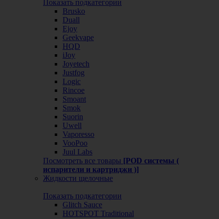
Показать подкатегории
Brusko
Duall
Ejoy
Geekvape
HQD
iJoy
Joyetech
Justfog
Logic
Rincoe
Smoant
Smok
Suorin
Uwell
Vaporesso
VooPoo
Juul Labs
Посмотреть все товары
[POD системы (
испарители и картриджи )]
Жидкости щелочные
Показать подкатегории
Glitch Sauce
HOTSPOT Traditional