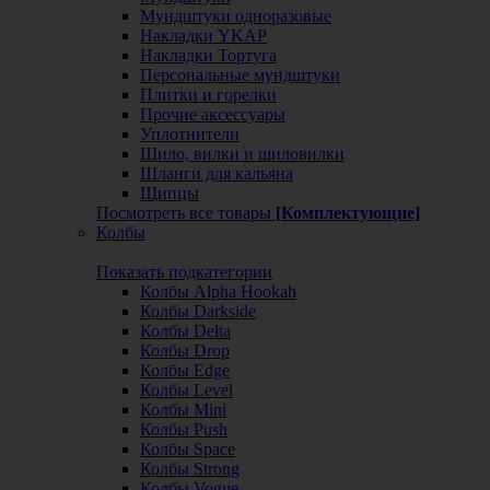
Мундштуки одноразовые
Накладки YKAP
Накладки Тортуга
Персональные мундштуки
Плитки и горелки
Прочие аксессуары
Уплотнители
Шило, вилки и шиловилки
Шланги для кальяна
Щипцы
Посмотреть все товары
[Комплектующие]
Колбы
Показать подкатегории
Колбы Alpha Hookah
Колбы Darkside
Колбы Delta
Колбы Drop
Колбы Edge
Колбы Level
Колбы Mini
Колбы Push
Колбы Space
Колбы Strong
Колбы Vogue