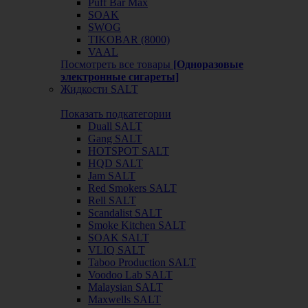
Puff Bar Max
SOAK
SWOG
TIKOBAR (8000)
VAAL
Посмотреть все товары
[Одноразовые
электронные сигареты]
Жидкости SALT
Показать подкатегории
Duall SALT
Gang SALT
HOTSPOT SALT
HQD SALT
Jam SALT
Red Smokers SALT
Rell SALT
Scandalist SALT
Smoke Kitchen SALT
SOAK SALT
VLIQ SALT
Taboo Production SALT
Voodoo Lab SALT
Malaysian SALT
Maxwells SALT