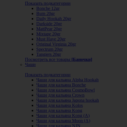
Показать подкатегории
Bonche 12gr
Burn 20gr
Daily Hookah 20gr
Darkside 20gr
MattPear 20gr
Mixtape 20gr
Must Have 20gr
Original Virginia 20gr
Spectrum 20gr
Tangiers 20gr
Посмотреть все товары
[Баночки]
Чаши
Показать подкатегории
Чаши для кальяна Alpha Hookah
Чаши для кальяна Bonche
Чаши для кальяна CosmoBowl
Чаши для кальяна Crown
Чаши для кальяна Japona hookah
Чаши для кальяна Kolos
Чаши для кальяна Kong
Чаши для кальяна Kong (A)
Чаши для кальяна Moon (А)
Чаши для кальяна NJN