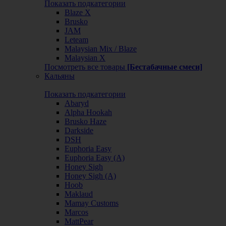
Показать подкатегории
Blaze X
Brusko
JAM
Leteam
Malaysian Mix / Blaze
Malaysian X
Посмотреть все товары
[Бестабачные смеси]
Кальяны
Показать подкатегории
Abaryd
Alpha Hookah
Brusko Haze
Darkside
DSH
Euphoria Easy
Euphoria Easy (А)
Honey Sigh
Honey Sigh (А)
Hoob
Maklaud
Mamay Customs
Marcos
MattPear