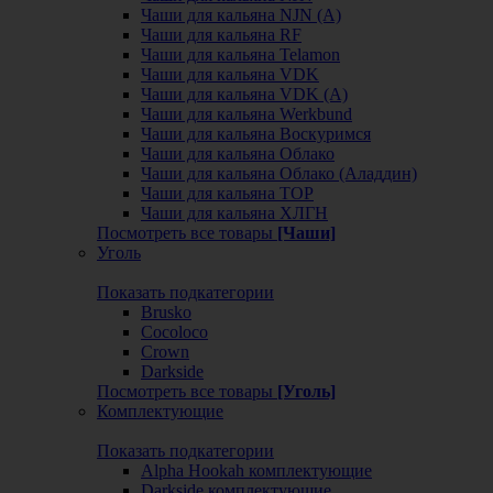
Чаши для кальяна NJN (А)
Чаши для кальяна RF
Чаши для кальяна Telamon
Чаши для кальяна VDK
Чаши для кальяна VDK (А)
Чаши для кальяна Werkbund
Чаши для кальяна Воскуримся
Чаши для кальяна Облако
Чаши для кальяна Облако (Аладдин)
Чаши для кальяна ТОР
Чаши для кальяна ХЛГН
Посмотреть все товары
[Чаши]
Уголь
Показать подкатегории
Brusko
Cocoloco
Crown
Darkside
Посмотреть все товары
[Уголь]
Комплектующие
Показать подкатегории
Alpha Hookah комплектующие
Darkside комплектующие