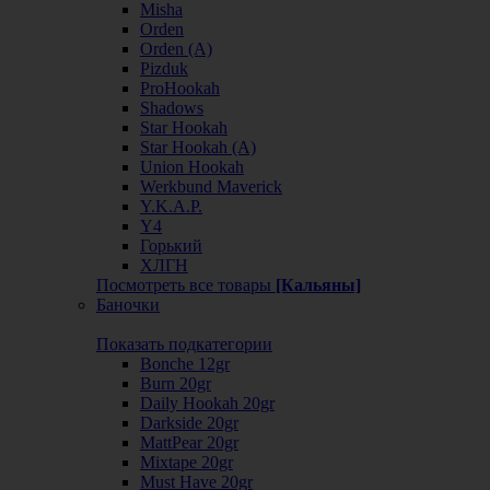
Misha
Orden
Orden (А)
Pizduk
ProHookah
Shadows
Star Hookah
Star Hookah (А)
Union Hookah
Werkbund Maverick
Y.K.A.P.
Y4
Горький
ХЛГН
Посмотреть все товары
[Кальяны]
Баночки
Показать подкатегории
Bonche 12gr
Burn 20gr
Daily Hookah 20gr
Darkside 20gr
MattPear 20gr
Mixtape 20gr
Must Have 20gr