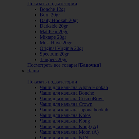
Показать подкатегории
Bonche 12gr
Burn 20gr
Daily Hookah 20gr
Darkside 20gr
MattPear 20gr
Mixtape 20gr
Must Have 20gr
Original Virginia 20gr
Spectrum 20gr
Tangiers 20gr
Посмотреть все товары
[Баночки]
Чаши
Показать подкатегории
Чаши для кальяна Alpha Hookah
Чаши для кальяна Bonche
Чаши для кальяна CosmoBowl
Чаши для кальяна Crown
Чаши для кальяна Japona hookah
Чаши для кальяна Kolos
Чаши для кальяна Kong
Чаши для кальяна Kong (A)
Чаши для кальяна Moon (А)
Чаши для кальяна NJN