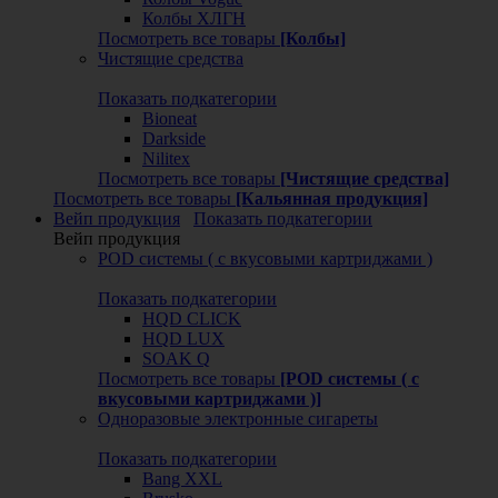
Колбы ХЛГН
Посмотреть все товары
[Колбы]
Чистящие средства
Показать подкатегории
Bioneat
Darkside
Nilitex
Посмотреть все товары
[Чистящие средства]
Посмотреть все товары
[Кальянная продукция]
Вейп продукция
Показать подкатегории
Вейп продукция
POD системы ( с вкусовыми картриджами )
Показать подкатегории
HQD CLICK
HQD LUX
SOAK Q
Посмотреть все товары
[POD системы ( с
вкусовыми картриджами )]
Одноразовые электронные сигареты
Показать подкатегории
Bang XXL