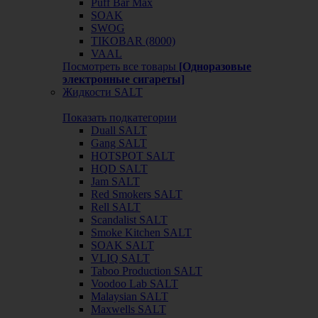
Puff Bar Max
SOAK
SWOG
TIKOBAR (8000)
VAAL
Посмотреть все товары
[Одноразовые
электронные сигареты]
Жидкости SALT
Показать подкатегории
Duall SALT
Gang SALT
HOTSPOT SALT
HQD SALT
Jam SALT
Red Smokers SALT
Rell SALT
Scandalist SALT
Smoke Kitchen SALT
SOAK SALT
VLIQ SALT
Taboo Production SALT
Voodoo Lab SALT
Malaysian SALT
Maxwells SALT