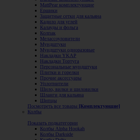
MattPear комплектующие
Ершики
Защитные сетки для кальяна
Кадило для углей
Калауды и фольга
Колпак
Мелассоуловители
Мундштуки
Мундштуки одноразовые
Накладки YKAP
Накладки Тортуга
Персональные мундштуки
Плитки и горелки
Прочие аксессуары
Уплотнители
Шило, вилки и шиловилки
Шланги для кальяна
Щипцы
Посмотреть все товары
[Комплектующие]
Колбы
Показать подкатегории
Колбы Alpha Hookah
Колбы Darkside
Колбы Delta