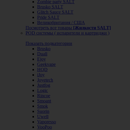
Zombie party SALT
Brusko SALT
Glitch Sauce SALT
Pride SALT
Великобритания / США
Посмотреть все товары
[Жидкости SALT]
POD системы ( испарители и картриджи )
Показать подкатегории
Brusko
Duall
Ejoy
Geekvape
HQD
iJoy
Joyetech
Justfog
Logic
Rincoe
Smoant
Smok
Suorin
Uwell
Vaporesso
VooPoo