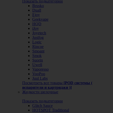
Показать подкатегории
Brusko
Duall
Ejoy
Geekvape
HQD
iJoy
Joyetech
Justfog
Logic
Rincoe
Smoant
Smok
Suorin
Uwell
Vaporesso
VooPoo
Juul Labs
Посмотреть все товары
[POD системы (
испарители и картриджи )]
Жидкости щелочные
Показать подкатегории
Glitch Sauce
HOTSPOT Traditional