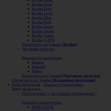
Колбы Drop
Колбы Edge
Колбы Level
Колбы Mini
Колбы Push
Колбы Space
Колбы Strong
Колбы Vogue
Колбы ХЛГН
Посмотреть все товары
[Колбы]
Чистящие средства
Показать подкатегории
Bioneat
Darkside
Nilitex
Посмотреть все товары
[Чистящие средства]
Посмотреть все товары
[Кальянная продукция]
Вейп продукция
Показать подкатегории
Вейп продукция
POD системы ( с вкусовыми картриджами )
Показать подкатегории
HQD CLICK