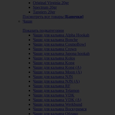
Original Virginia 20gr
Spectrum 20gr
Tangiers 20gr
Посмотреть все товары
[Баночки]
Чаши
Показать подкатегории
Чаши для кальяна Alpha Hookah
Чаши для кальяна Bonche
Чаши для кальяна CosmoBowl
Чаши для кальяна Crown
Чаши для кальяна Japona hookah
Чаши для кальяна Kolos
Чаши для кальяна Kong
Чаши для кальяна Kong (A)
Чаши для кальяна Moon (А)
Чаши для кальяна NJN
Чаши для кальяна NJN (А)
Чаши для кальяна RF
Чаши для кальяна Telamon
Чаши для кальяна VDK
Чаши для кальяна VDK (А)
Чаши для кальяна Werkbund
Чаши для кальяна Воскуримся
Чаши для кальяна Облако