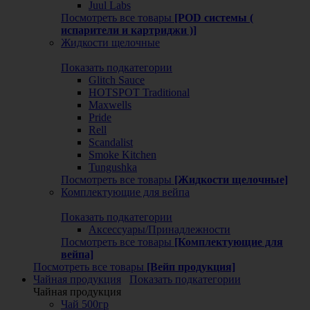
Juul Labs
Посмотреть все товары
[POD системы (
испарители и картриджи )]
Жидкости щелочные
Показать подкатегории
Glitch Sauce
HOTSPOT Traditional
Maxwells
Pride
Rell
Scandalist
Smoke Kitchen
Tungushka
Посмотреть все товары
[Жидкости щелочные]
Комплектующие для вейпа
Показать подкатегории
Аксессуары/Принадлежности
Посмотреть все товары
[Комплектующие для
вейпа]
Посмотреть все товары
[Вейп продукция]
Чайная продукция
Показать подкатегории
Чайная продукция
Чай 500гр