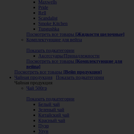
Maxwells
Pride
Rell
Scandalist
Smoke Kitchen
Tungushka
Посмотреть все товары
[Жидкости щелочные]
Комплектующие для вейпа
Показать подкатегории
Аксессуары/Принадлежности
Посмотреть все товары
[Комплектующие для
вейпа]
Посмотреть все товары
[Вейп продукция]
Чайная продукция
Показать подкатегории
Чайная продукция
Чай 500гр
Показать подкатегории
Белый чай
Зеленый чай
Китайский чай
Красный чай
Пуэр
Улун