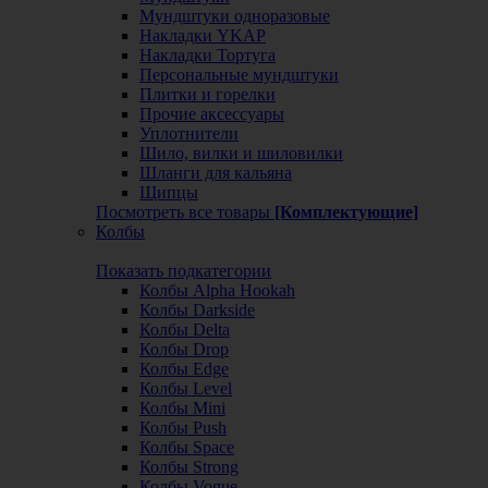
Мундштуки одноразовые
Накладки YKAP
Накладки Тортуга
Персональные мундштуки
Плитки и горелки
Прочие аксессуары
Уплотнители
Шило, вилки и шиловилки
Шланги для кальяна
Щипцы
Посмотреть все товары
[Комплектующие]
Колбы
Показать подкатегории
Колбы Alpha Hookah
Колбы Darkside
Колбы Delta
Колбы Drop
Колбы Edge
Колбы Level
Колбы Mini
Колбы Push
Колбы Space
Колбы Strong
Колбы Vogue