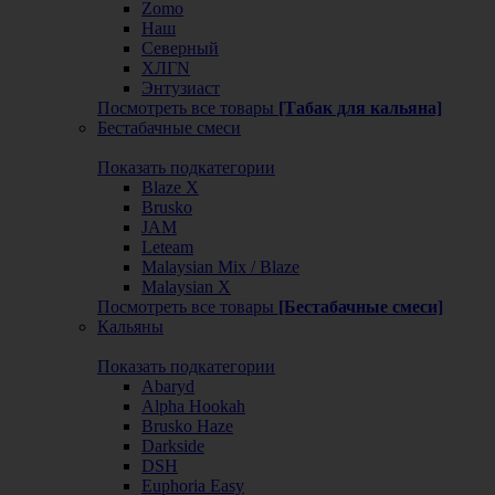
Zomo
Наш
Северный
ХЛГN
Энтузиаст
Посмотреть все товары
[Табак для кальяна]
Бестабачные смеси
Показать подкатегории
Blaze X
Brusko
JAM
Leteam
Malaysian Mix / Blaze
Malaysian X
Посмотреть все товары
[Бестабачные смеси]
Кальяны
Показать подкатегории
Abaryd
Alpha Hookah
Brusko Haze
Darkside
DSH
Euphoria Easy