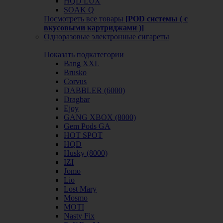
HQD LUX
SOAK Q
Посмотреть все товары
[POD системы ( с
вкусовыми картриджами )]
Одноразовые электронные сигареты
Показать подкатегории
Bang XXL
Brusko
Corvus
DABBLER (6000)
Dragbar
Ejoy
GANG XBOX (8000)
Gem Pods GA
HOT SPOT
HQD
Husky (8000)
IZI
Jomo
Lio
Lost Mary
Mosmo
MOTI
Nasty Fix