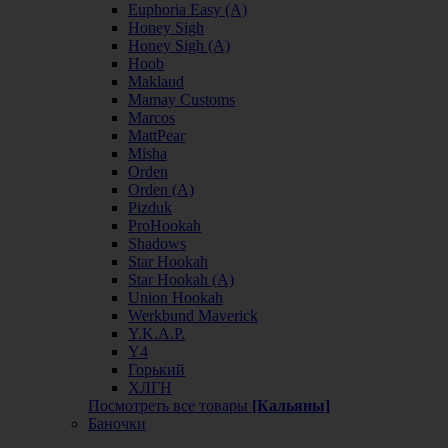
Euphoria Easy (А)
Honey Sigh
Honey Sigh (А)
Hoob
Maklaud
Mamay Customs
Marcos
MattPear
Misha
Orden
Orden (А)
Pizduk
ProHookah
Shadows
Star Hookah
Star Hookah (А)
Union Hookah
Werkbund Maverick
Y.K.A.P.
Y4
Горький
ХЛГН
Посмотреть все товары
[Кальяны]
Баночки