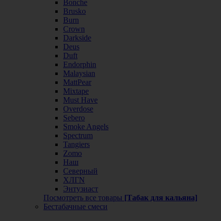
Bonche
Brusko
Burn
Crown
Darkside
Deus
Duft
Endorphin
Malaysian
MattPear
Mixtape
Must Have
Overdose
Sebero
Smoke Angels
Spectrum
Tangiers
Zomo
Наш
Северный
ХЛГN
Энтузиаст
Посмотреть все товары
[Табак для кальяна]
Бестабачные смеси