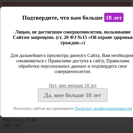
Внимание! По техническим причинам, остатки и цены на
продукцию могут отличаться с фактическим наличием. Сайт
является демонстрационным. Дистанционная продажа не
Подтвердите, что вам больше
18 лет
ведется.
Лицам, не достигшим совершеннолетия, пользование
Открыть сайдбар
Сайтом запрещено. (ст. 20 ФЗ №15 «Об охране здоровья
граждан..»)
Меню
Личный кабинет
Для дальнейшего просмотра данного Сайта, Вам необходим
ознакомиться с Правилами доступа к сайту, Правилами
Закрыть
обработки персональных данных и подтвердить свое
совершеннолетие.
Вход
Регистрация
Нет, мне меньше 18 лет
Поиск
Да, мне больше 18 лет
Посмотреть все результаты
Пользуясь сайтом вы принимаете
Политику конфиденциальности
Тула
Ваш город
Тула
?