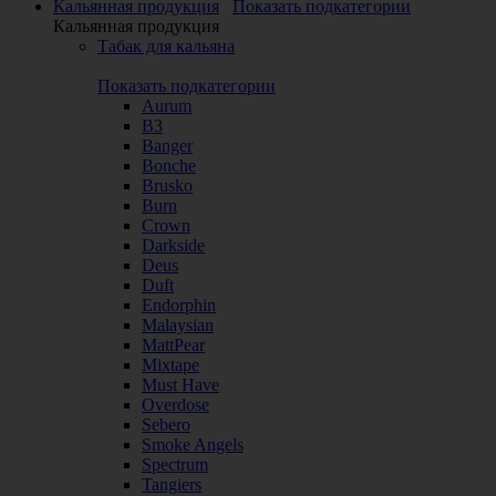
Кальянная продукция
Показать подкатегории
Кальянная продукция
Табак для кальяна
Показать подкатегории
Aurum
B3
Banger
Bonche
Brusko
Burn
Crown
Darkside
Deus
Duft
Endorphin
Malaysian
MattPear
Mixtape
Must Have
Overdose
Sebero
Smoke Angels
Spectrum
Tangiers