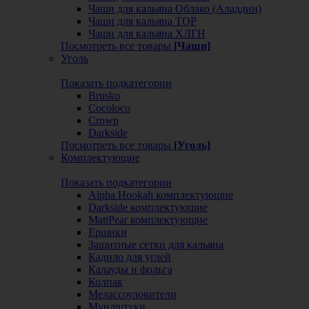
Чаши для кальяна Облако (Аладдин)
Чаши для кальяна ТОР
Чаши для кальяна ХЛГН
Посмотреть все товары
[Чаши]
Уголь
Показать подкатегории
Brusko
Cocoloco
Crown
Darkside
Посмотреть все товары
[Уголь]
Комплектующие
Показать подкатегории
Alpha Hookah комплектующие
Darkside комплектующие
MattPear комплектующие
Ершики
Защитные сетки для кальяна
Кадило для углей
Калауды и фольга
Колпак
Мелассоуловители
Мундштуки