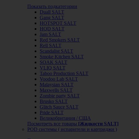
Показать подкатегории
Duall SALT
Gang SALT
HOTSPOT SALT
HQD SALT
Jam SALT
Red Smokers SALT
Rell SALT
Scandalist SALT
Smoke Kitchen SALT
SOAK SALT
VLIQ SALT
Taboo Production SALT
Voodoo Lab SALT
Malaysian SALT
Maxwells SALT
Zombie party SALT
Brusko SALT
Glitch Sauce SALT
Pride SALT
Великобритания / США
Посмотреть все товары
[Жидкости SALT]
POD системы ( испарители и картриджи )