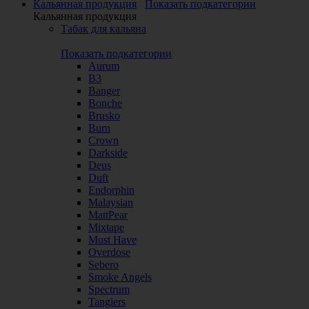
Кальянная продукция
Показать подкатегории
Кальянная продукция
Табак для кальяна
Показать подкатегории
Aurum
B3
Banger
Bonche
Brusko
Burn
Crown
Darkside
Deus
Duft
Endorphin
Malaysian
MattPear
Mixtape
Must Have
Overdose
Sebero
Smoke Angels
Spectrum
Tangiers