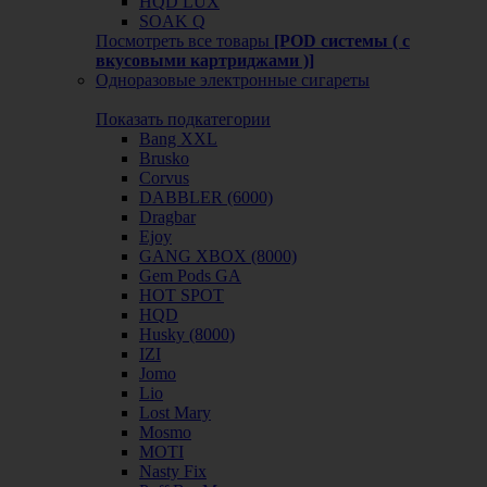
HQD LUX
SOAK Q
Посмотреть все товары
[POD системы ( с
вкусовыми картриджами )]
Одноразовые электронные сигареты
Показать подкатегории
Bang XXL
Brusko
Corvus
DABBLER (6000)
Dragbar
Ejoy
GANG XBOX (8000)
Gem Pods GA
HOT SPOT
HQD
Husky (8000)
IZI
Jomo
Lio
Lost Mary
Mosmo
MOTI
Nasty Fix