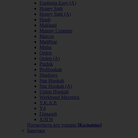
Euphoria Easy (А)
Honey Sigh
Honey Sigh (А)
Hoob
Maklaud
Mamay Customs
Marcos
MattPear
Misha
Orden
Orden (А)
Pizduk
ProHookah
Shadows
Star Hookah
Star Hookah (А)
Union Hookah
Werkbund Maverick
Y.K.A.P.
Y4
Горький
ХЛГН
Посмотреть все товары
[Кальяны]
Баночки