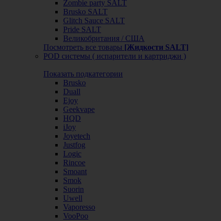
Zombie party SALT
Brusko SALT
Glitch Sauce SALT
Pride SALT
Великобритания / США
Посмотреть все товары
[Жидкости SALT]
POD системы ( испарители и картриджи )
Показать подкатегории
Brusko
Duall
Ejoy
Geekvape
HQD
iJoy
Joyetech
Justfog
Logic
Rincoe
Smoant
Smok
Suorin
Uwell
Vaporesso
VooPoo