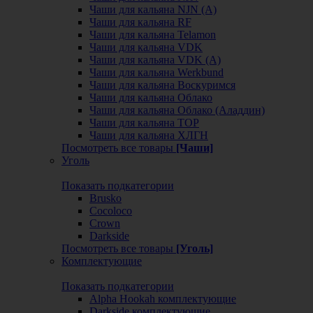
Чаши для кальяна NJN (А)
Чаши для кальяна RF
Чаши для кальяна Telamon
Чаши для кальяна VDK
Чаши для кальяна VDK (А)
Чаши для кальяна Werkbund
Чаши для кальяна Воскуримся
Чаши для кальяна Облако
Чаши для кальяна Облако (Аладдин)
Чаши для кальяна ТОР
Чаши для кальяна ХЛГН
Посмотреть все товары
[Чаши]
Уголь
Показать подкатегории
Brusko
Cocoloco
Crown
Darkside
Посмотреть все товары
[Уголь]
Комплектующие
Показать подкатегории
Alpha Hookah комплектующие
Darkside комплектующие