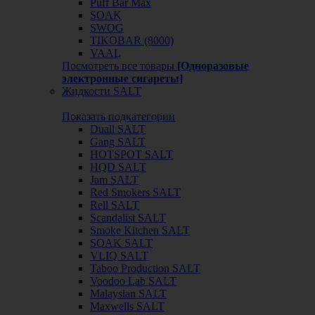
Puff Bar Max
SOAK
SWOG
TIKOBAR (8000)
VAAL
Посмотреть все товары
[Одноразовые
электронные сигареты]
Жидкости SALT
Показать подкатегории
Duall SALT
Gang SALT
HOTSPOT SALT
HQD SALT
Jam SALT
Red Smokers SALT
Rell SALT
Scandalist SALT
Smoke Kitchen SALT
SOAK SALT
VLIQ SALT
Taboo Production SALT
Voodoo Lab SALT
Malaysian SALT
Maxwells SALT