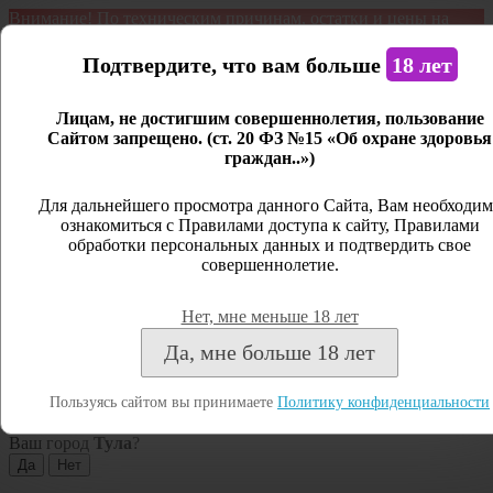
Внимание! По техническим причинам, остатки и цены на
продукцию могут отличаться с фактическим наличием. Сайт
является демонстрационным. Дистанционная продажа не
Подтвердите, что вам больше
18 лет
ведется.
Лицам, не достигшим совершеннолетия, пользование
Открыть сайдбар
Сайтом запрещено. (ст. 20 ФЗ №15 «Об охране здоровья
граждан..»)
Меню
Личный кабинет
Для дальнейшего просмотра данного Сайта, Вам необходим
ознакомиться с Правилами доступа к сайту, Правилами
Закрыть
обработки персональных данных и подтвердить свое
совершеннолетие.
Вход
Регистрация
Нет, мне меньше 18 лет
Поиск
Да, мне больше 18 лет
Посмотреть все результаты
Пользуясь сайтом вы принимаете
Политику конфиденциальности
Тула
Ваш город
Тула
?