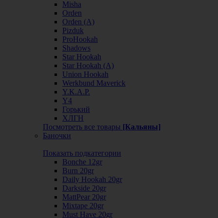
Misha
Orden
Orden (А)
Pizduk
ProHookah
Shadows
Star Hookah
Star Hookah (А)
Union Hookah
Werkbund Maverick
Y.K.A.P.
Y4
Горький
ХЛГН
Посмотреть все товары
[Кальяны]
Баночки
Показать подкатегории
Bonche 12gr
Burn 20gr
Daily Hookah 20gr
Darkside 20gr
MattPear 20gr
Mixtape 20gr
Must Have 20gr