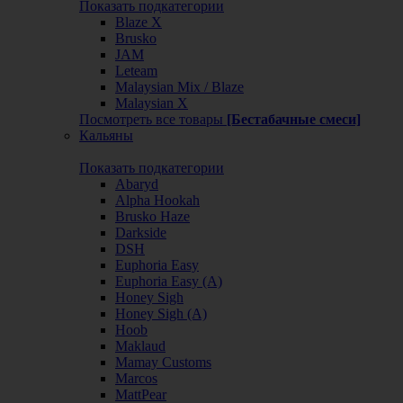
Показать подкатегории
Blaze X
Brusko
JAM
Leteam
Malaysian Mix / Blaze
Malaysian X
Посмотреть все товары
[Бестабачные смеси]
Кальяны
Показать подкатегории
Abaryd
Alpha Hookah
Brusko Haze
Darkside
DSH
Euphoria Easy
Euphoria Easy (А)
Honey Sigh
Honey Sigh (А)
Hoob
Maklaud
Mamay Customs
Marcos
MattPear