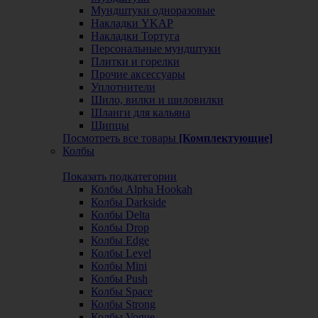
Мундштуки одноразовые
Накладки YKAP
Накладки Тортуга
Персональные мундштуки
Плитки и горелки
Прочие аксессуары
Уплотнители
Шило, вилки и шиловилки
Шланги для кальяна
Щипцы
Посмотреть все товары
[Комплектующие]
Колбы
Показать подкатегории
Колбы Alpha Hookah
Колбы Darkside
Колбы Delta
Колбы Drop
Колбы Edge
Колбы Level
Колбы Mini
Колбы Push
Колбы Space
Колбы Strong
Колбы Vogue