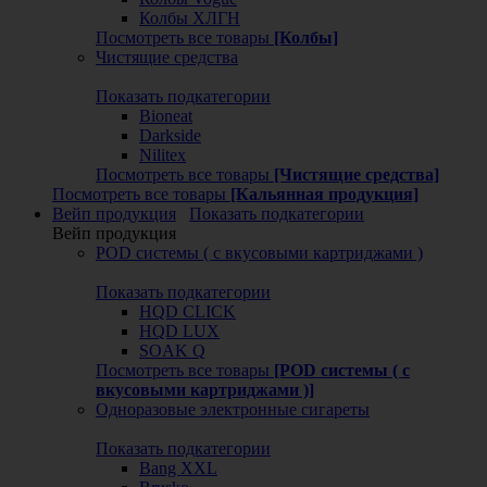
Колбы ХЛГН
Посмотреть все товары
[Колбы]
Чистящие средства
Показать подкатегории
Bioneat
Darkside
Nilitex
Посмотреть все товары
[Чистящие средства]
Посмотреть все товары
[Кальянная продукция]
Вейп продукция
Показать подкатегории
Вейп продукция
POD системы ( с вкусовыми картриджами )
Показать подкатегории
HQD CLICK
HQD LUX
SOAK Q
Посмотреть все товары
[POD системы ( с
вкусовыми картриджами )]
Одноразовые электронные сигареты
Показать подкатегории
Bang XXL