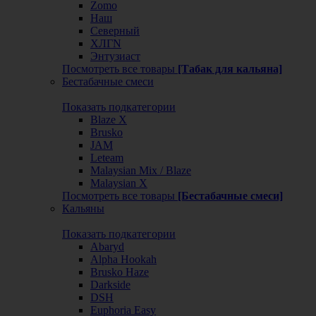
Zomo
Наш
Северный
ХЛГN
Энтузиаст
Посмотреть все товары
[Табак для кальяна]
Бестабачные смеси
Показать подкатегории
Blaze X
Brusko
JAM
Leteam
Malaysian Mix / Blaze
Malaysian X
Посмотреть все товары
[Бестабачные смеси]
Кальяны
Показать подкатегории
Abaryd
Alpha Hookah
Brusko Haze
Darkside
DSH
Euphoria Easy