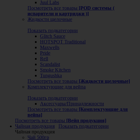
Juul Labs
Посмотреть все товары
[POD системы (
испарители и картриджи )]
Жидкости щелочные
Показать подкатегории
Glitch Sauce
HOTSPOT Traditional
Maxwells
Pride
Rell
Scandalist
Smoke Kitchen
Tungushka
Посмотреть все товары
[Жидкости щелочные]
Комплектующие для вейпа
Показать подкатегории
Аксессуары/Принадлежности
Посмотреть все товары
[Комплектующие для
вейпа]
Посмотреть все товары
[Вейп продукция]
Чайная продукция
Показать подкатегории
Чайная продукция
Чай 500гр