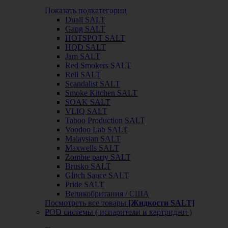
Показать подкатегории
Duall SALT
Gang SALT
HOTSPOT SALT
HQD SALT
Jam SALT
Red Smokers SALT
Rell SALT
Scandalist SALT
Smoke Kitchen SALT
SOAK SALT
VLIQ SALT
Taboo Production SALT
Voodoo Lab SALT
Malaysian SALT
Maxwells SALT
Zombie party SALT
Brusko SALT
Glitch Sauce SALT
Pride SALT
Великобритания / США
Посмотреть все товары
[Жидкости SALT]
POD системы ( испарители и картриджи )