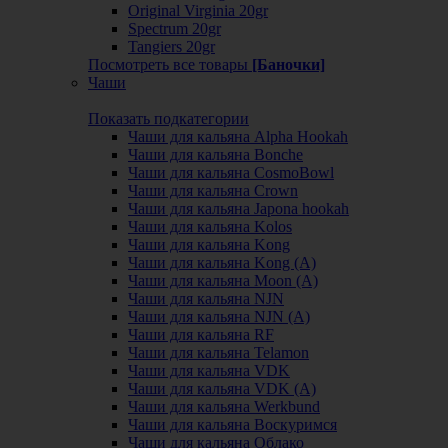
Original Virginia 20gr
Spectrum 20gr
Tangiers 20gr
Посмотреть все товары
[Баночки]
Чаши
Показать подкатегории
Чаши для кальяна Alpha Hookah
Чаши для кальяна Bonche
Чаши для кальяна CosmoBowl
Чаши для кальяна Crown
Чаши для кальяна Japona hookah
Чаши для кальяна Kolos
Чаши для кальяна Kong
Чаши для кальяна Kong (A)
Чаши для кальяна Moon (А)
Чаши для кальяна NJN
Чаши для кальяна NJN (А)
Чаши для кальяна RF
Чаши для кальяна Telamon
Чаши для кальяна VDK
Чаши для кальяна VDK (А)
Чаши для кальяна Werkbund
Чаши для кальяна Воскуримся
Чаши для кальяна Облако