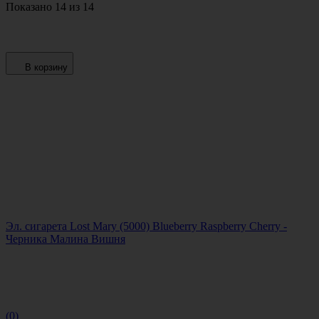
Показано 14 из 14
В корзину
Эл. сигарета Lost Mary (5000) Blueberry Raspberry Cherry -
Черника Малина Вишня
(0)