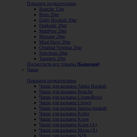
Показать подкатегории
Bonche 12gr
Burn 20gr
Daily Hookah 20gr
Darkside 20gr
MattPear 20gr
Mixtape 20gr
Must Have 20gr
Original Virginia 20gr
Spectrum 20gr
Tangiers 20gr
Посмотреть все товары
[Баночки]
Чаши
Показать подкатегории
Чаши для кальяна Alpha Hookah
Чаши для кальяна Bonche
Чаши для кальяна CosmoBowl
Чаши для кальяна Crown
Чаши для кальяна Japona hookah
Чаши для кальяна Kolos
Чаши для кальяна Kong
Чаши для кальяна Kong (A)
Чаши для кальяна Moon (А)
Чаши для кальяна NJN