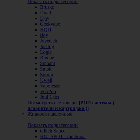
Показать подкатегории
Brusko
Duall
Ejoy
Geekvape
HQD
iJoy
Joyetech
Justfog
Logic
Rincoe
Smoant
Smok
Suorin
Uwell
Vaporesso
VooPoo
Juul Labs
Посмотреть все товары
[POD системы (
испарители и картриджи )]
Жидкости щелочные
Показать подкатегории
Glitch Sauce
HOTSPOT Traditional