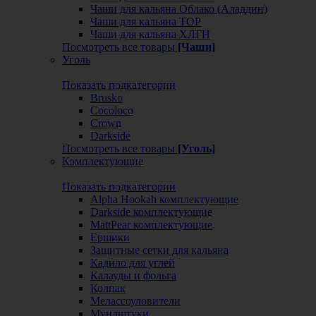
Чаши для кальяна Облако (Аладдин)
Чаши для кальяна ТОР
Чаши для кальяна ХЛГН
Посмотреть все товары
[Чаши]
Уголь
Показать подкатегории
Brusko
Cocoloco
Crown
Darkside
Посмотреть все товары
[Уголь]
Комплектующие
Показать подкатегории
Alpha Hookah комплектующие
Darkside комплектующие
MattPear комплектующие
Ершики
Защитные сетки для кальяна
Кадило для углей
Калауды и фольга
Колпак
Мелассоуловители
Мундштуки