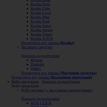
Колбы Drop
Колбы Edge
Колбы Level
Колбы Mini
Колбы Push
Колбы Space
Колбы Strong
Колбы Vogue
Колбы ХЛГН
Посмотреть все товары
[Колбы]
Чистящие средства
Показать подкатегории
Bioneat
Darkside
Nilitex
Посмотреть все товары
[Чистящие средства]
Посмотреть все товары
[Кальянная продукция]
Вейп продукция
Показать подкатегории
Вейп продукция
POD системы ( с вкусовыми картриджами )
Показать подкатегории
HQD CLICK