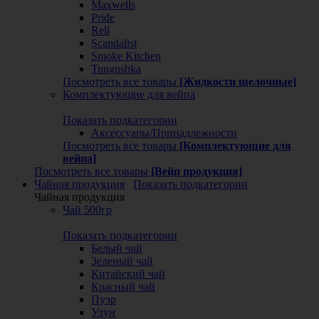
Maxwells
Pride
Rell
Scandalist
Smoke Kitchen
Tungushka
Посмотреть все товары
[Жидкости щелочные]
Комплектующие для вейпа
Показать подкатегории
Аксессуары/Принадлежности
Посмотреть все товары
[Комплектующие для
вейпа]
Посмотреть все товары
[Вейп продукция]
Чайная продукция
Показать подкатегории
Чайная продукция
Чай 500гр
Показать подкатегории
Белый чай
Зеленый чай
Китайский чай
Красный чай
Пуэр
Улун