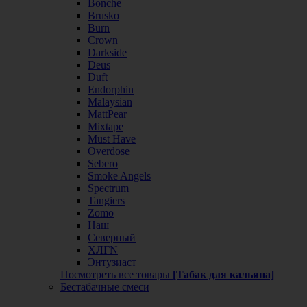
Bonche
Brusko
Burn
Crown
Darkside
Deus
Duft
Endorphin
Malaysian
MattPear
Mixtape
Must Have
Overdose
Sebero
Smoke Angels
Spectrum
Tangiers
Zomo
Наш
Северный
ХЛГN
Энтузиаст
Посмотреть все товары
[Табак для кальяна]
Бестабачные смеси