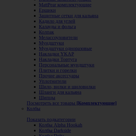
MattPear комплектующие
Ершики
Защитные сетки для кальяна
Кадило для углей
Калауды и фольга
Колпак
Мелассоуловители
Мундштуки
Мундштуки одноразовые
Накладки YKAP
Накладки Тортуга
Персональные мундштуки
Плитки и горелки
Прочие аксессуары
Уплотнители
Шило, вилки и шиловилки
Шланги для кальяна
Щипцы
Посмотреть все товары
[Комплектующие]
Колбы
Показать подкатегории
Колбы Alpha Hookah
Колбы Darkside
Колбы Delta