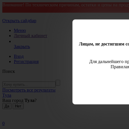
Внимание! По техническим причинам, остатки и цены на прод
Открыть сайдбар
Меню
Личный кабинет
Лицам, не достигшим со
Закрыть
Вход
Регистрация
Для дальнейшего пр
Правилам
Поиск
Посмотреть все результаты
Тула
Ваш город
Тула
?
0