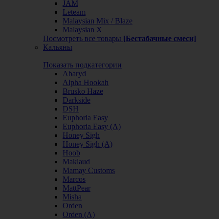
JAM
Leteam
Malaysian Mix / Blaze
Malaysian X
Посмотреть все товары
[Бестабачные смеси]
Кальяны
Показать подкатегории
Abaryd
Alpha Hookah
Brusko Haze
Darkside
DSH
Euphoria Easy
Euphoria Easy (А)
Honey Sigh
Honey Sigh (А)
Hoob
Maklaud
Mamay Customs
Marcos
MattPear
Misha
Orden
Orden (А)