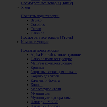
Посмотреть все товары
[Чаши]
Уголь
Показать подкатегории
Brusko
Cocoloco
Crown
Darkside
Посмотреть все товары
[Уголь]
Комплектующие
Показать подкатегории
Alpha Hookah комплектующие
Darkside комплектующие
MattPear комплектующие
Ершики
Защитные сетки для кальяна
Кадило для углей
Калауды и фольга
Колпак
Мелассоуловители
Мундштуки
Мундштуки одноразовые
Накладки YKAP
Накладки Тортуга