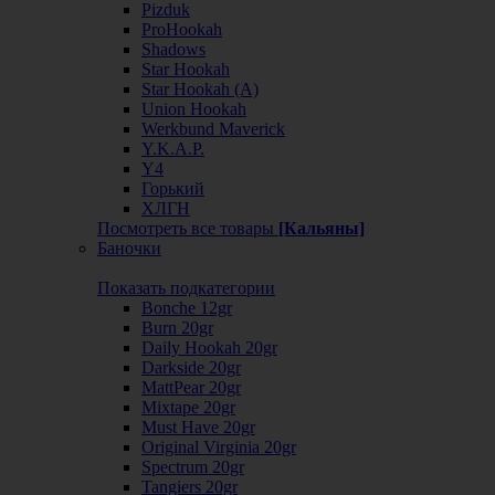
Pizduk
ProHookah
Shadows
Star Hookah
Star Hookah (А)
Union Hookah
Werkbund Maverick
Y.K.A.P.
Y4
Горький
ХЛГН
Посмотреть все товары
[Кальяны]
Баночки
Показать подкатегории
Bonche 12gr
Burn 20gr
Daily Hookah 20gr
Darkside 20gr
MattPear 20gr
Mixtape 20gr
Must Have 20gr
Original Virginia 20gr
Spectrum 20gr
Tangiers 20gr