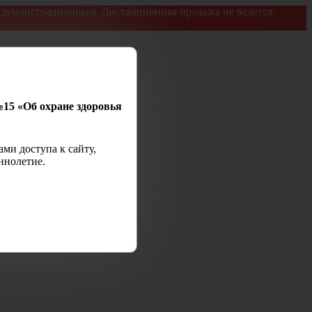
я демонстрационным. Дистанционная продажа не ведется.
№15 «Об охране здоровья
ми доступа к сайту,
ннолетие.