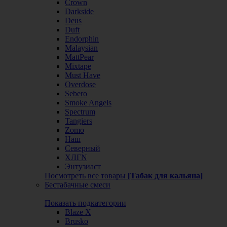
Crown
Darkside
Deus
Duft
Endorphin
Malaysian
MattPear
Mixtape
Must Have
Overdose
Sebero
Smoke Angels
Spectrum
Tangiers
Zomo
Наш
Северный
ХЛГN
Энтузиаст
Посмотреть все товары
[Табак для кальяна]
Бестабачные смеси
Показать подкатегории
Blaze X
Brusko