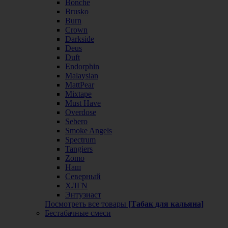
Bonche
Brusko
Burn
Crown
Darkside
Deus
Duft
Endorphin
Malaysian
MattPear
Mixtape
Must Have
Overdose
Sebero
Smoke Angels
Spectrum
Tangiers
Zomo
Наш
Северный
ХЛГN
Энтузиаст
Посмотреть все товары
[Табак для кальяна]
Бестабачные смеси