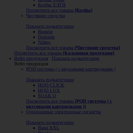
Колбы ХЛГН
Посмотреть все товары
[Колбы]
Чистящие средства
Показать подкатегории
Bioneat
Darkside
Nilitex
Посмотреть все товары
[Чистящие средства]
Посмотреть все товары
[Кальянная продукция]
Вейп продукция
Показать подкатегории
Вейп продукция
POD системы ( с вкусовыми картриджами )
Показать подкатегории
HQD CLICK
HQD LUX
SOAK Q
Посмотреть все товары
[POD системы ( с
вкусовыми картриджами )]
Одноразовые электронные сигареты
Показать подкатегории
Bang XXL