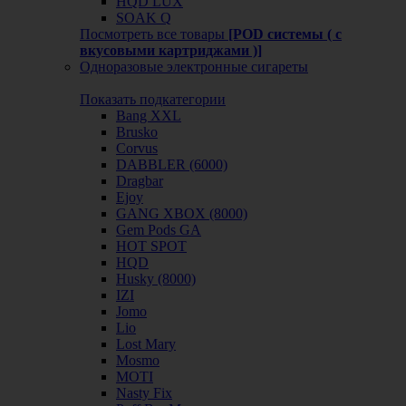
HQD LUX
SOAK Q
Посмотреть все товары
[POD системы ( с
вкусовыми картриджами )]
Одноразовые электронные сигареты
Показать подкатегории
Bang XXL
Brusko
Corvus
DABBLER (6000)
Dragbar
Ejoy
GANG XBOX (8000)
Gem Pods GA
HOT SPOT
HQD
Husky (8000)
IZI
Jomo
Lio
Lost Mary
Mosmo
MOTI
Nasty Fix