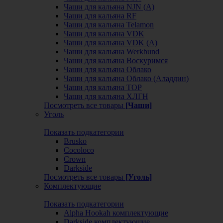
Чаши для кальяна NJN (А)
Чаши для кальяна RF
Чаши для кальяна Telamon
Чаши для кальяна VDK
Чаши для кальяна VDK (А)
Чаши для кальяна Werkbund
Чаши для кальяна Воскуримся
Чаши для кальяна Облако
Чаши для кальяна Облако (Аладдин)
Чаши для кальяна ТОР
Чаши для кальяна ХЛГН
Посмотреть все товары
[Чаши]
Уголь
Показать подкатегории
Brusko
Cocoloco
Crown
Darkside
Посмотреть все товары
[Уголь]
Комплектующие
Показать подкатегории
Alpha Hookah комплектующие
Darkside комплектующие