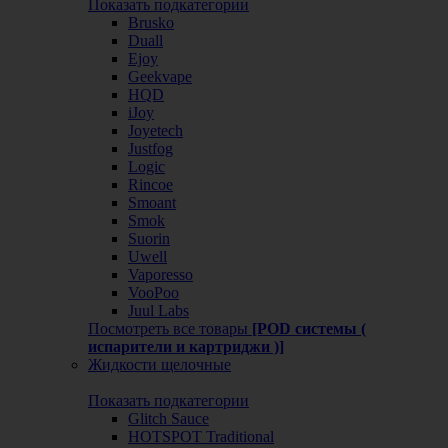
Показать подкатегории
Brusko
Duall
Ejoy
Geekvape
HQD
iJoy
Joyetech
Justfog
Logic
Rincoe
Smoant
Smok
Suorin
Uwell
Vaporesso
VooPoo
Juul Labs
Посмотреть все товары
[POD системы (
испарители и картриджи )]
Жидкости щелочные
Показать подкатегории
Glitch Sauce
HOTSPOT Traditional