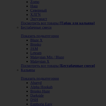
Zomo
Наш
Северный
ХЛГN
Энтузиаст
Посмотреть все товары
[Табак для кальяна]
Бестабачные смеси
Показать подкатегории
Blaze X
Brusko
JAM
Leteam
Malaysian Mix / Blaze
Malaysian X
Посмотреть все товары
[Бестабачные смеси]
Кальяны
Показать подкатегории
Abaryd
Alpha Hookah
Brusko Haze
Darkside
DSH
Euphoria Easy