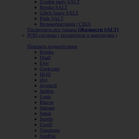
Zombie party SALT
Brusko SALT
Glitch Sauce SALT
Pride SALT
Великобритания / США
Посмотреть все товары
[Жидкости SALT]
POD системы ( испарители и картриджи )
Показать подкатегории
Brusko
Duall
Ejoy
Geekvape
HQD
iJoy
Joyetech
Justfog
Logic
Rincoe
Smoant
Smok
Suorin
Uwell
Vaporesso
VooPoo