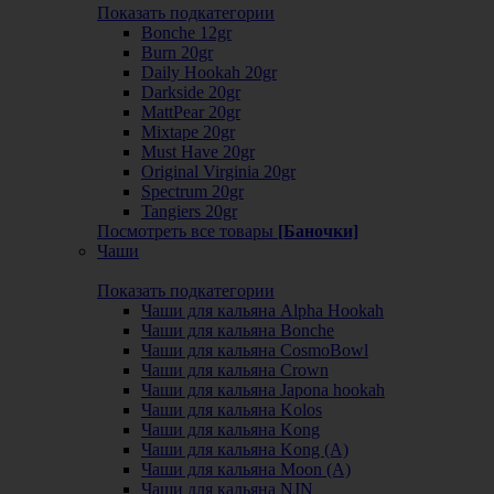
Показать подкатегории
Bonche 12gr
Burn 20gr
Daily Hookah 20gr
Darkside 20gr
MattPear 20gr
Mixtape 20gr
Must Have 20gr
Original Virginia 20gr
Spectrum 20gr
Tangiers 20gr
Посмотреть все товары
[Баночки]
Чаши
Показать подкатегории
Чаши для кальяна Alpha Hookah
Чаши для кальяна Bonche
Чаши для кальяна CosmoBowl
Чаши для кальяна Crown
Чаши для кальяна Japona hookah
Чаши для кальяна Kolos
Чаши для кальяна Kong
Чаши для кальяна Kong (A)
Чаши для кальяна Moon (А)
Чаши для кальяна NJN