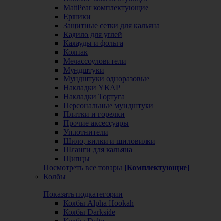
MattPear комплектующие
Ершики
Защитные сетки для кальяна
Кадило для углей
Калауды и фольга
Колпак
Мелассоуловители
Мундштуки
Мундштуки одноразовые
Накладки YKAP
Накладки Тортуга
Персональные мундштуки
Плитки и горелки
Прочие аксессуары
Уплотнители
Шило, вилки и шиловилки
Шланги для кальяна
Щипцы
Посмотреть все товары
[Комплектующие]
Колбы
Показать подкатегории
Колбы Alpha Hookah
Колбы Darkside
Колбы Delta