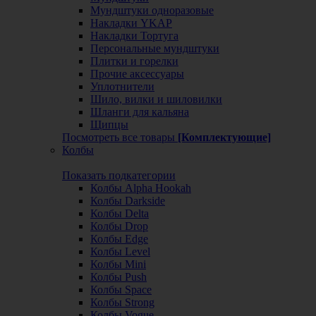
Мундштуки одноразовые
Накладки YKAP
Накладки Тортуга
Персональные мундштуки
Плитки и горелки
Прочие аксессуары
Уплотнители
Шило, вилки и шиловилки
Шланги для кальяна
Щипцы
Посмотреть все товары
[Комплектующие]
Колбы
Показать подкатегории
Колбы Alpha Hookah
Колбы Darkside
Колбы Delta
Колбы Drop
Колбы Edge
Колбы Level
Колбы Mini
Колбы Push
Колбы Space
Колбы Strong
Колбы Vogue