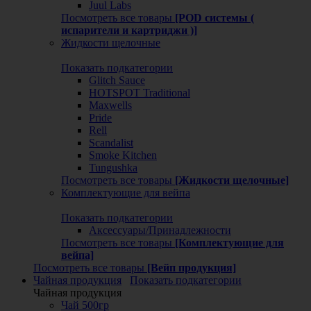
Juul Labs
Посмотреть все товары
[POD системы (
испарители и картриджи )]
Жидкости щелочные
Показать подкатегории
Glitch Sauce
HOTSPOT Traditional
Maxwells
Pride
Rell
Scandalist
Smoke Kitchen
Tungushka
Посмотреть все товары
[Жидкости щелочные]
Комплектующие для вейпа
Показать подкатегории
Аксессуары/Принадлежности
Посмотреть все товары
[Комплектующие для
вейпа]
Посмотреть все товары
[Вейп продукция]
Чайная продукция
Показать подкатегории
Чайная продукция
Чай 500гр