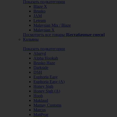
Показать подкатегории
Blaze X
Brusko
JAM
Leteam
Malaysian Mix / Blaze
Malaysian X
Посмотреть все товары
[Бестабачные смеси]
Кальяны
Показать подкатегории
Abaryd
Alpha Hookah
Brusko Haze
Darkside
DSH
Euphoria Easy
Euphoria Easy (А)
Honey Sigh
Honey Sigh (А)
Hoob
Maklaud
Mamay Customs
Marcos
MattPear