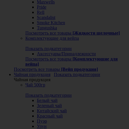
Maxwells
Pride
Rell
Scandalist
Smoke Kitchen
Tungushka
Посмотреть все товары
[Жидкости щелочные]
Комплектующие для вейпа
Показать подкатегории
Аксессуары/Принадлежности
Посмотреть все товары
[Комплектующие для
вейпа]
Посмотреть все товары
[Вейп продукция]
Чайная продукция
Показать подкатегории
Чайная продукция
Чай 500гр
Показать подкатегории
Белый чай
Зеленый чай
Китайский чай
Красный чай
Пуэр
Улун