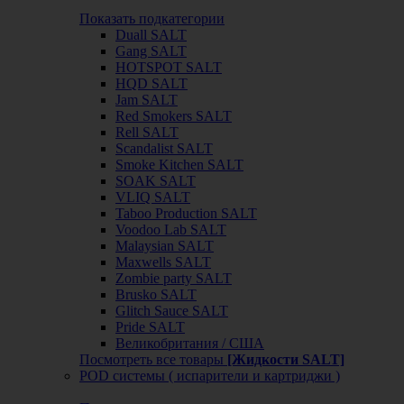
Показать подкатегории
Duall SALT
Gang SALT
HOTSPOT SALT
HQD SALT
Jam SALT
Red Smokers SALT
Rell SALT
Scandalist SALT
Smoke Kitchen SALT
SOAK SALT
VLIQ SALT
Taboo Production SALT
Voodoo Lab SALT
Malaysian SALT
Maxwells SALT
Zombie party SALT
Brusko SALT
Glitch Sauce SALT
Pride SALT
Великобритания / США
Посмотреть все товары
[Жидкости SALT]
POD системы ( испарители и картриджи )