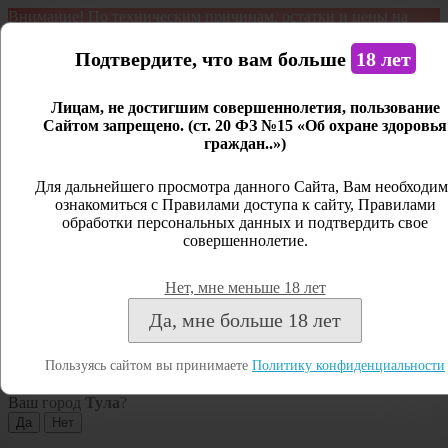
Внимание! По техническим причинам, остатки и цены на
продукцию могут отличаться с фактическим наличием. Сайт
является демонстрационным. Дистанционная продажа не
Подтвердите, что вам больше
18 лет
ведется.
Лицам, не достигшим совершеннолетия, пользование
Открыть сайдбар
Сайтом запрещено. (ст. 20 ФЗ №15 «Об охране здоровья
граждан..»)
Меню
Личный кабинет
Для дальнейшего просмотра данного Сайта, Вам необходим
ознакомиться с Правилами доступа к сайту, Правилами
Закрыть
обработки персональных данных и подтвердить свое
совершеннолетие.
Вход
Регистрация
Нет, мне меньше 18 лет
Поиск
Да, мне больше 18 лет
Посмотреть все результаты
Пользуясь сайтом вы принимаете
Политику конфиденциальности
Тула
Ваш город
Тула
?