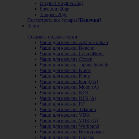
Original Virginia 20gr
Spectrum 20gr
Tangiers 20gr
Посмотреть все товары
[Баночки]
Чаши
Показать подкатегории
Чаши для кальяна Alpha Hookah
Чаши для кальяна Bonche
Чаши для кальяна CosmoBowl
Чаши для кальяна Crown
Чаши для кальяна Japona hookah
Чаши для кальяна Kolos
Чаши для кальяна Kong
Чаши для кальяна Kong (A)
Чаши для кальяна Moon (А)
Чаши для кальяна NJN
Чаши для кальяна NJN (А)
Чаши для кальяна RF
Чаши для кальяна Telamon
Чаши для кальяна VDK
Чаши для кальяна VDK (А)
Чаши для кальяна Werkbund
Чаши для кальяна Воскуримся
Чаши для кальяна Облако