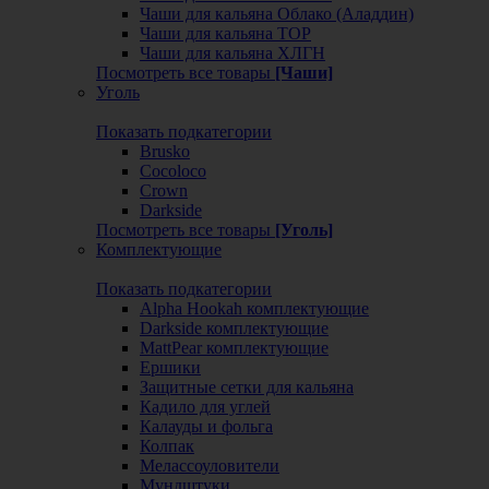
Чаши для кальяна Облако (Аладдин)
Чаши для кальяна ТОР
Чаши для кальяна ХЛГН
Посмотреть все товары
[Чаши]
Уголь
Показать подкатегории
Brusko
Cocoloco
Crown
Darkside
Посмотреть все товары
[Уголь]
Комплектующие
Показать подкатегории
Alpha Hookah комплектующие
Darkside комплектующие
MattPear комплектующие
Ершики
Защитные сетки для кальяна
Кадило для углей
Калауды и фольга
Колпак
Мелассоуловители
Мундштуки