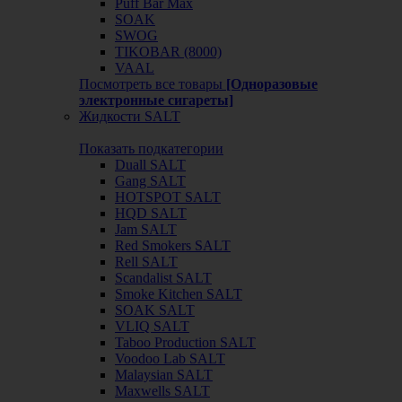
Puff Bar Max
SOAK
SWOG
TIKOBAR (8000)
VAAL
Посмотреть все товары
[Одноразовые
электронные сигареты]
Жидкости SALT
Показать подкатегории
Duall SALT
Gang SALT
HOTSPOT SALT
HQD SALT
Jam SALT
Red Smokers SALT
Rell SALT
Scandalist SALT
Smoke Kitchen SALT
SOAK SALT
VLIQ SALT
Taboo Production SALT
Voodoo Lab SALT
Malaysian SALT
Maxwells SALT