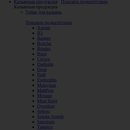
Кальянная продукция
Показать подкатегории
Кальянная продукция
Табак для кальяна
Показать подкатегории
Aurum
B3
Banger
Bonche
Brusko
Burn
Crown
Darkside
Deus
Duft
Endorphin
Malaysian
MattPear
Mixtape
Must Have
Overdose
Sebero
Smoke Angels
Spectrum
Tangiers