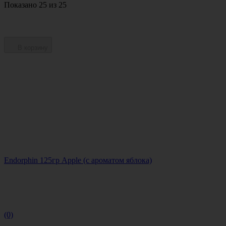
Показано 25 из 25
В корзину
Endorphin 125гр Apple (с ароматом яблока)
(0)