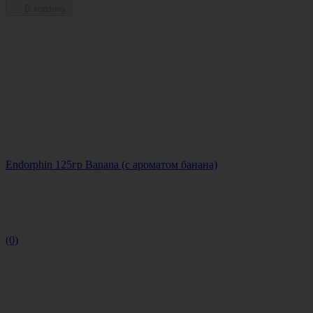
В корзину
Endorphin 125гр Banana (с ароматом банана)
(0)