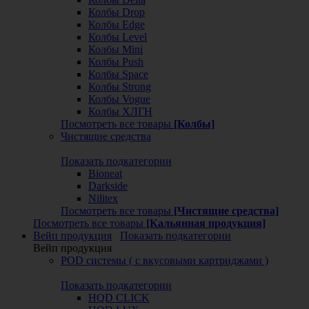
Колбы Drop
Колбы Edge
Колбы Level
Колбы Mini
Колбы Push
Колбы Space
Колбы Strong
Колбы Vogue
Колбы ХЛГН
Посмотреть все товары
[Колбы]
Чистящие средства
Показать подкатегории
Bioneat
Darkside
Nilitex
Посмотреть все товары
[Чистящие средства]
Посмотреть все товары
[Кальянная продукция]
Вейп продукция
Показать подкатегории
Вейп продукция
POD системы ( с вкусовыми картриджами )
Показать подкатегории
HQD CLICK