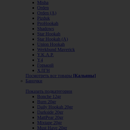
Misha
Orden
Orden (А)
Pizduk
ProHookah
Shadows
Star Hookah
Star Hookah (А)
Union Hookah
Werkbund Maverick
Y.K.A.P.
Y4
Горький
ХЛГН
Посмотреть все товары
[Кальяны]
Баночки
Показать подкатегории
Bonche 12gr
Burn 20gr
Daily Hookah 20gr
Darkside 20gr
MattPear 20gr
Mixtape 20gr
Must Have 20gr