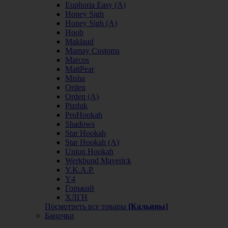
Euphoria Easy (А)
Honey Sigh
Honey Sigh (А)
Hoob
Maklaud
Mamay Customs
Marcos
MattPear
Misha
Orden
Orden (А)
Pizduk
ProHookah
Shadows
Star Hookah
Star Hookah (А)
Union Hookah
Werkbund Maverick
Y.K.A.P.
Y4
Горький
ХЛГН
Посмотреть все товары
[Кальяны]
Баночки