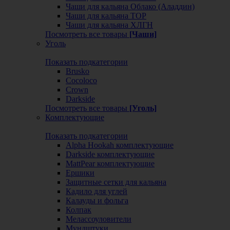
Чаши для кальяна Облако (Аладдин)
Чаши для кальяна ТОР
Чаши для кальяна ХЛГН
Посмотреть все товары
[Чаши]
Уголь
Показать подкатегории
Brusko
Cocoloco
Crown
Darkside
Посмотреть все товары
[Уголь]
Комплектующие
Показать подкатегории
Alpha Hookah комплектующие
Darkside комплектующие
MattPear комплектующие
Ершики
Защитные сетки для кальяна
Кадило для углей
Калауды и фольга
Колпак
Мелассоуловители
Мундштуки