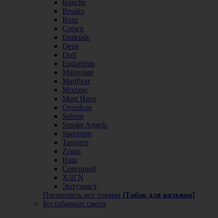
Bonche
Brusko
Burn
Crown
Darkside
Deus
Duft
Endorphin
Malaysian
MattPear
Mixtape
Must Have
Overdose
Sebero
Smoke Angels
Spectrum
Tangiers
Zomo
Наш
Северный
ХЛГN
Энтузиаст
Посмотреть все товары
[Табак для кальяна]
Бестабачные смеси