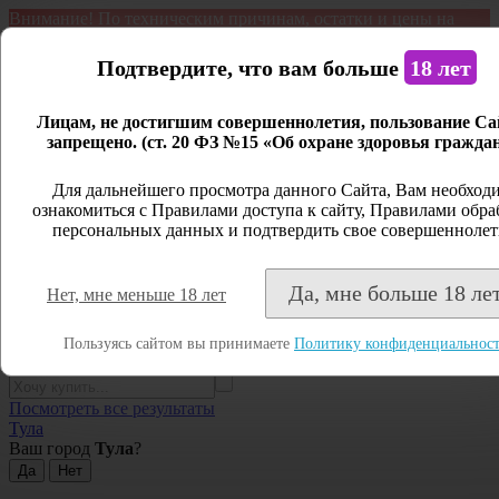
Внимание! По техническим причинам, остатки и цены на
продукцию могут отличаться с фактическим наличием. Сайт
является демонстрационным. Дистанционная продажа не
Подтвердите, что вам больше
18 лет
ведется.
Лицам, не достигшим совершеннолетия, пользование С
Открыть сайдбар
запрещено. (ст. 20 ФЗ №15 «Об охране здоровья граждан
Меню
Для дальнейшего просмотра данного Сайта, Вам необход
Личный кабинет
ознакомиться с Правилами доступа к сайту, Правилами обра
персональных данных и подтвердить свое совершеннолет
Закрыть
Вход
Да, мне больше 18 ле
Нет, мне меньше 18 лет
Регистрация
Поиск
Пользуясь сайтом вы принимаете
Политику конфиденциальнос
Посмотреть все результаты
Тула
Ваш город
Тула
?