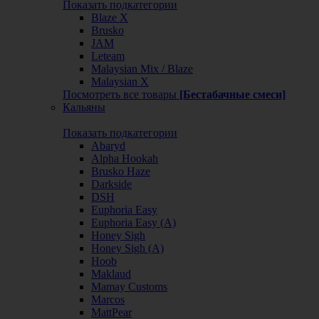
Показать подкатегории
Blaze X
Brusko
JAM
Leteam
Malaysian Mix / Blaze
Malaysian X
Посмотреть все товары
[Бестабачные смеси]
Кальяны
Показать подкатегории
Abaryd
Alpha Hookah
Brusko Haze
Darkside
DSH
Euphoria Easy
Euphoria Easy (А)
Honey Sigh
Honey Sigh (А)
Hoob
Maklaud
Mamay Customs
Marcos
MattPear