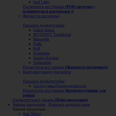
Juul Labs
Посмотреть все товары
[POD системы (
испарители и картриджи )]
Жидкости щелочные
Показать подкатегории
Glitch Sauce
HOTSPOT Traditional
Maxwells
Pride
Rell
Scandalist
Smoke Kitchen
Tungushka
Посмотреть все товары
[Жидкости щелочные]
Комплектующие для вейпа
Показать подкатегории
Аксессуары/Принадлежности
Посмотреть все товары
[Комплектующие для
вейпа]
Посмотреть все товары
[Вейп продукция]
Чайная продукция
Показать подкатегории
Чайная продукция
Чай 500гр