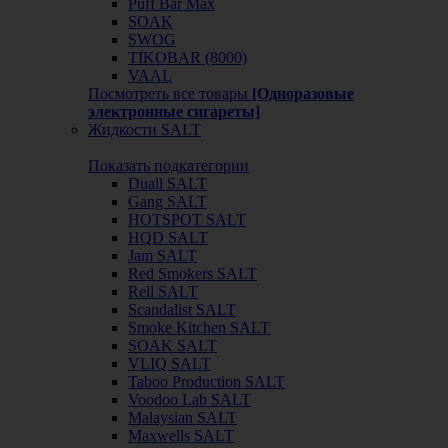
Puff Bar Max
SOAK
SWOG
TIKOBAR (8000)
VAAL
Посмотреть все товары
[Одноразовые
электронные сигареты]
Жидкости SALT
Показать подкатегории
Duall SALT
Gang SALT
HOTSPOT SALT
HQD SALT
Jam SALT
Red Smokers SALT
Rell SALT
Scandalist SALT
Smoke Kitchen SALT
SOAK SALT
VLIQ SALT
Taboo Production SALT
Voodoo Lab SALT
Malaysian SALT
Maxwells SALT