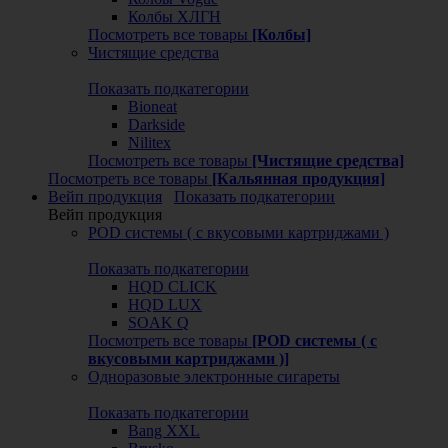
Колбы ХЛГН
Посмотреть все товары
[Колбы]
Чистящие средства
Показать подкатегории
Bioneat
Darkside
Nilitex
Посмотреть все товары
[Чистящие средства]
Посмотреть все товары
[Кальянная продукция]
Вейп продукция
Показать подкатегории
Вейп продукция
POD системы ( с вкусовыми картриджами )
Показать подкатегории
HQD CLICK
HQD LUX
SOAK Q
Посмотреть все товары
[POD системы ( с
вкусовыми картриджами )]
Одноразовые электронные сигареты
Показать подкатегории
Bang XXL