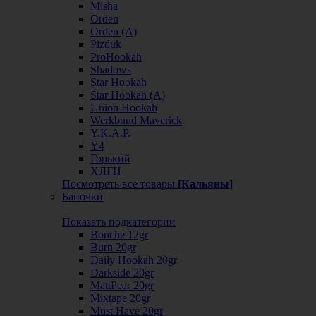
Misha
Orden
Orden (А)
Pizduk
ProHookah
Shadows
Star Hookah
Star Hookah (А)
Union Hookah
Werkbund Maverick
Y.K.A.P.
Y4
Горький
ХЛГН
Посмотреть все товары
[Кальяны]
Баночки
Показать подкатегории
Bonche 12gr
Burn 20gr
Daily Hookah 20gr
Darkside 20gr
MattPear 20gr
Mixtape 20gr
Must Have 20gr