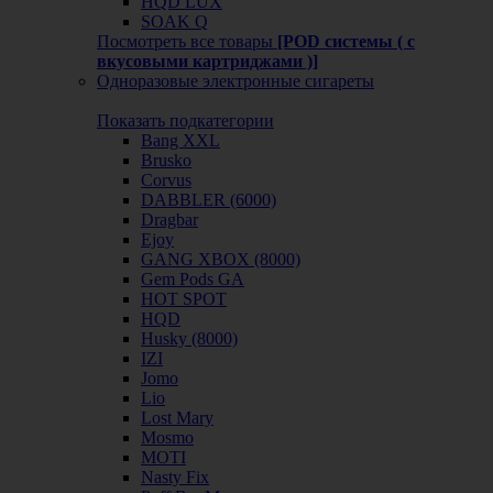
HQD LUX
SOAK Q
Посмотреть все товары
[POD системы ( с
вкусовыми картриджами )]
Одноразовые электронные сигареты
Показать подкатегории
Bang XXL
Brusko
Corvus
DABBLER (6000)
Dragbar
Ejoy
GANG XBOX (8000)
Gem Pods GA
HOT SPOT
HQD
Husky (8000)
IZI
Jomo
Lio
Lost Mary
Mosmo
MOTI
Nasty Fix