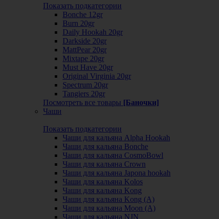
Показать подкатегории
Bonche 12gr
Burn 20gr
Daily Hookah 20gr
Darkside 20gr
MattPear 20gr
Mixtape 20gr
Must Have 20gr
Original Virginia 20gr
Spectrum 20gr
Tangiers 20gr
Посмотреть все товары
[Баночки]
Чаши
Показать подкатегории
Чаши для кальяна Alpha Hookah
Чаши для кальяна Bonche
Чаши для кальяна CosmoBowl
Чаши для кальяна Crown
Чаши для кальяна Japona hookah
Чаши для кальяна Kolos
Чаши для кальяна Kong
Чаши для кальяна Kong (A)
Чаши для кальяна Moon (А)
Чаши для кальяна NJN