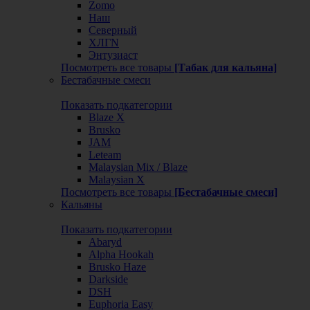
Zomo
Наш
Северный
ХЛГN
Энтузиаст
Посмотреть все товары
[Табак для кальяна]
Бестабачные смеси
Показать подкатегории
Blaze X
Brusko
JAM
Leteam
Malaysian Mix / Blaze
Malaysian X
Посмотреть все товары
[Бестабачные смеси]
Кальяны
Показать подкатегории
Abaryd
Alpha Hookah
Brusko Haze
Darkside
DSH
Euphoria Easy