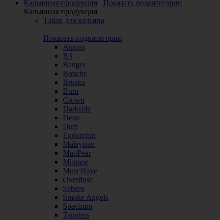
Кальянная продукция
Показать подкатегории
Кальянная продукция
Табак для кальяна
Показать подкатегории
Aurum
B3
Banger
Bonche
Brusko
Burn
Crown
Darkside
Deus
Duft
Endorphin
Malaysian
MattPear
Mixtape
Must Have
Overdose
Sebero
Smoke Angels
Spectrum
Tangiers