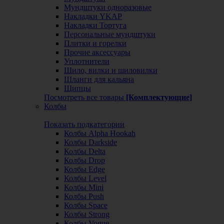
Мундштуки одноразовые
Накладки YKAP
Накладки Тортуга
Персональные мундштуки
Плитки и горелки
Прочие аксессуары
Уплотнители
Шило, вилки и шиловилки
Шланги для кальяна
Щипцы
Посмотреть все товары
[Комплектующие]
Колбы
Показать подкатегории
Колбы Alpha Hookah
Колбы Darkside
Колбы Delta
Колбы Drop
Колбы Edge
Колбы Level
Колбы Mini
Колбы Push
Колбы Space
Колбы Strong
Колбы Vogue