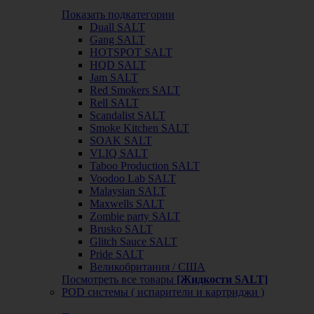
Показать подкатегории
Duall SALT
Gang SALT
HOTSPOT SALT
HQD SALT
Jam SALT
Red Smokers SALT
Rell SALT
Scandalist SALT
Smoke Kitchen SALT
SOAK SALT
VLIQ SALT
Taboo Production SALT
Voodoo Lab SALT
Malaysian SALT
Maxwells SALT
Zombie party SALT
Brusko SALT
Glitch Sauce SALT
Pride SALT
Великобритания / США
Посмотреть все товары
[Жидкости SALT]
POD системы ( испарители и картриджи )