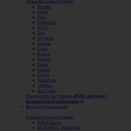
Показать подкатегории
Brusko
Duall
Ejoy
Geekvape
HQD
iJoy
Joyetech
Justfog
Logic
Rincoe
Smoant
Smok
Suorin
Uwell
Vaporesso
VooPoo
Juul Labs
Посмотреть все товары
[POD системы (
испарители и картриджи )]
Жидкости щелочные
Показать подкатегории
Glitch Sauce
HOTSPOT Traditional