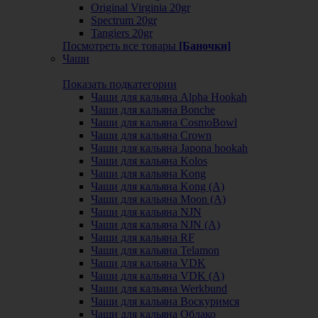
Original Virginia 20gr
Spectrum 20gr
Tangiers 20gr
Посмотреть все товары
[Баночки]
Чаши
Показать подкатегории
Чаши для кальяна Alpha Hookah
Чаши для кальяна Bonche
Чаши для кальяна CosmoBowl
Чаши для кальяна Crown
Чаши для кальяна Japona hookah
Чаши для кальяна Kolos
Чаши для кальяна Kong
Чаши для кальяна Kong (A)
Чаши для кальяна Moon (А)
Чаши для кальяна NJN
Чаши для кальяна NJN (А)
Чаши для кальяна RF
Чаши для кальяна Telamon
Чаши для кальяна VDK
Чаши для кальяна VDK (А)
Чаши для кальяна Werkbund
Чаши для кальяна Воскуримся
Чаши для кальяна Облако