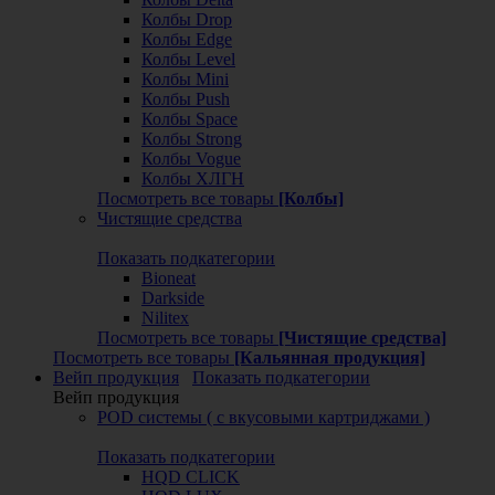
Колбы Drop
Колбы Edge
Колбы Level
Колбы Mini
Колбы Push
Колбы Space
Колбы Strong
Колбы Vogue
Колбы ХЛГН
Посмотреть все товары
[Колбы]
Чистящие средства
Показать подкатегории
Bioneat
Darkside
Nilitex
Посмотреть все товары
[Чистящие средства]
Посмотреть все товары
[Кальянная продукция]
Вейп продукция
Показать подкатегории
Вейп продукция
POD системы ( с вкусовыми картриджами )
Показать подкатегории
HQD CLICK