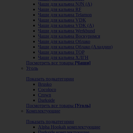
Чаши для кальяна NJN (А)
Чаши для кальяна RF
Чаши для кальяна Telamon
Чаши для кальяна VDK
Чаши для кальяна VDK (А)
Чаши для кальяна Werkbund
Чаши для кальяна Воскуримся
Чаши для кальяна Облако
Чаши для кальяна Облако (Аладдин)
Чаши для кальяна ТОР
Чаши для кальяна ХЛГН
Посмотреть все товары
[Чаши]
Уголь
Показать подкатегории
Brusko
Cocoloco
Crown
Darkside
Посмотреть все товары
[Уголь]
Комплектующие
Показать подкатегории
Alpha Hookah комплектующие
Darkside комплектующие