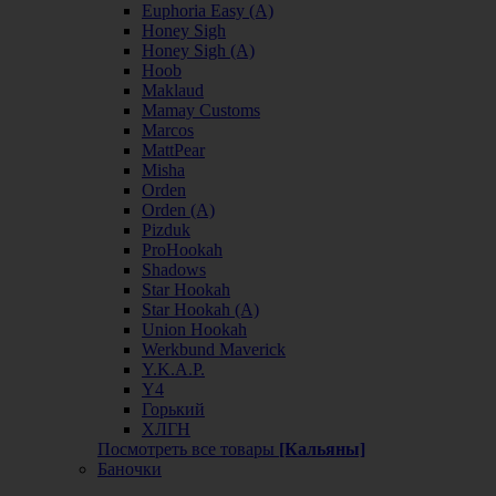
Euphoria Easy (А)
Honey Sigh
Honey Sigh (А)
Hoob
Maklaud
Mamay Customs
Marcos
MattPear
Misha
Orden
Orden (А)
Pizduk
ProHookah
Shadows
Star Hookah
Star Hookah (А)
Union Hookah
Werkbund Maverick
Y.K.A.P.
Y4
Горький
ХЛГН
Посмотреть все товары
[Кальяны]
Баночки