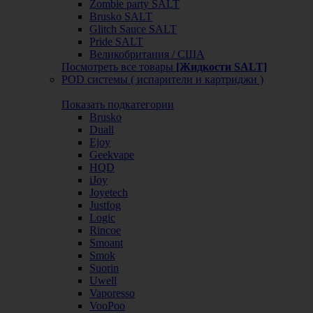
Zombie party SALT
Brusko SALT
Glitch Sauce SALT
Pride SALT
Великобритания / США
Посмотреть все товары
[Жидкости SALT]
POD системы ( испарители и картриджи )
Показать подкатегории
Brusko
Duall
Ejoy
Geekvape
HQD
iJoy
Joyetech
Justfog
Logic
Rincoe
Smoant
Smok
Suorin
Uwell
Vaporesso
VooPoo