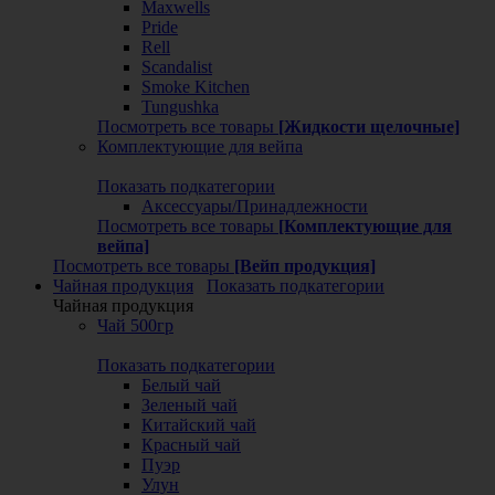
Maxwells
Pride
Rell
Scandalist
Smoke Kitchen
Tungushka
Посмотреть все товары
[Жидкости щелочные]
Комплектующие для вейпа
Показать подкатегории
Аксессуары/Принадлежности
Посмотреть все товары
[Комплектующие для
вейпа]
Посмотреть все товары
[Вейп продукция]
Чайная продукция
Показать подкатегории
Чайная продукция
Чай 500гр
Показать подкатегории
Белый чай
Зеленый чай
Китайский чай
Красный чай
Пуэр
Улун