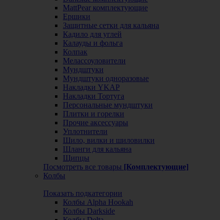
MattPear комплектующие
Ершики
Защитные сетки для кальяна
Кадило для углей
Калауды и фольга
Колпак
Мелассоуловители
Мундштуки
Мундштуки одноразовые
Накладки YKAP
Накладки Тортуга
Персональные мундштуки
Плитки и горелки
Прочие аксессуары
Уплотнители
Шило, вилки и шиловилки
Шланги для кальяна
Щипцы
Посмотреть все товары
[Комплектующие]
Колбы
Показать подкатегории
Колбы Alpha Hookah
Колбы Darkside
Колбы Delta