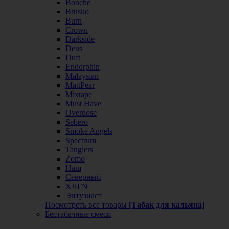
Bonche
Brusko
Burn
Crown
Darkside
Deus
Duft
Endorphin
Malaysian
MattPear
Mixtape
Must Have
Overdose
Sebero
Smoke Angels
Spectrum
Tangiers
Zomo
Наш
Северный
ХЛГN
Энтузиаст
Посмотреть все товары
[Табак для кальяна]
Бестабачные смеси