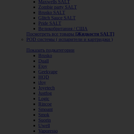
Maxwells SALT
Zombie party SALT
Brusko SALT
Glitch Sauce SALT
Pride SALT
Великобритания / США
Посмотреть все товары
[Жидкости SALT]
POD системы ( испарители и картриджи )
Показать подкатегории
Brusko
Duall
Ejoy
Geekvape
HQD
iJoy
Joyetech
Justfog
Logic
Rincoe
Smoant
Smok
Suorin
Uwell
Vaporesso