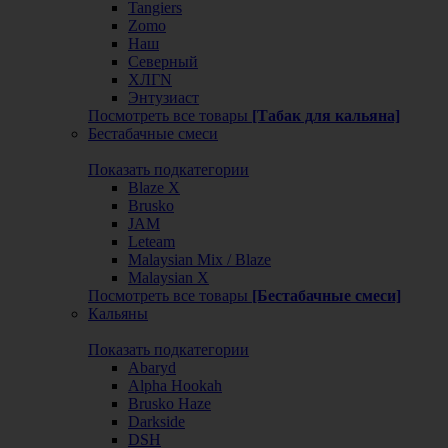
Tangiers
Zomo
Наш
Северный
ХЛГN
Энтузиаст
Посмотреть все товары
[Табак для кальяна]
Бестабачные смеси
Показать подкатегории
Blaze X
Brusko
JAM
Leteam
Malaysian Mix / Blaze
Malaysian X
Посмотреть все товары
[Бестабачные смеси]
Кальяны
Показать подкатегории
Abaryd
Alpha Hookah
Brusko Haze
Darkside
DSH