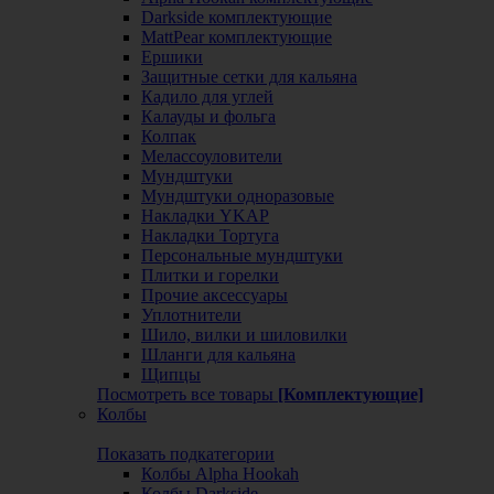
Darkside комплектующие
MattPear комплектующие
Ершики
Защитные сетки для кальяна
Кадило для углей
Калауды и фольга
Колпак
Мелассоуловители
Мундштуки
Мундштуки одноразовые
Накладки YKAP
Накладки Тортуга
Персональные мундштуки
Плитки и горелки
Прочие аксессуары
Уплотнители
Шило, вилки и шиловилки
Шланги для кальяна
Щипцы
Посмотреть все товары
[Комплектующие]
Колбы
Показать подкатегории
Колбы Alpha Hookah
Колбы Darkside