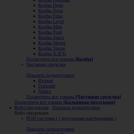
Колбы Delta
Колбы Drop
Колбы Edge
Колбы Level
Колбы Mini
Колбы Push
Колбы Space
Колбы Strong
Колбы Vogue
Колбы ХЛГН
Посмотреть все товары
[Колбы]
Чистящие средства
Показать подкатегории
Bioneat
Darkside
Nilitex
Посмотреть все товары
[Чистящие средства]
Посмотреть все товары
[Кальянная продукция]
Вейп продукция
Показать подкатегории
Вейп продукция
POD системы ( с вкусовыми картриджами )
Показать подкатегории