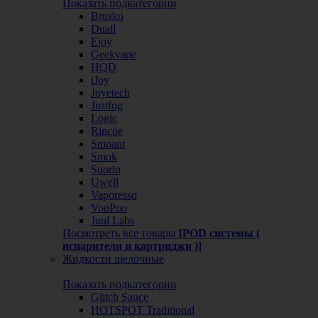
Показать подкатегории
Brusko
Duall
Ejoy
Geekvape
HQD
iJoy
Joyetech
Justfog
Logic
Rincoe
Smoant
Smok
Suorin
Uwell
Vaporesso
VooPoo
Juul Labs
Посмотреть все товары
[POD системы (
испарители и картриджи )]
Жидкости щелочные
Показать подкатегории
Glitch Sauce
HOTSPOT Traditional