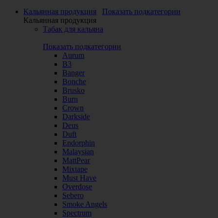
Кальянная продукция
Показать подкатегории
Кальянная продукция
Табак для кальяна
Показать подкатегории
Aurum
B3
Banger
Bonche
Brusko
Burn
Crown
Darkside
Deus
Duft
Endorphin
Malaysian
MattPear
Mixtape
Must Have
Overdose
Sebero
Smoke Angels
Spectrum