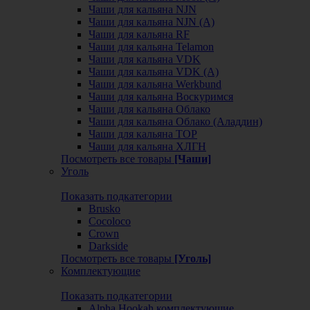
Чаши для кальяна NJN
Чаши для кальяна NJN (А)
Чаши для кальяна RF
Чаши для кальяна Telamon
Чаши для кальяна VDK
Чаши для кальяна VDK (А)
Чаши для кальяна Werkbund
Чаши для кальяна Воскуримся
Чаши для кальяна Облако
Чаши для кальяна Облако (Аладдин)
Чаши для кальяна ТОР
Чаши для кальяна ХЛГН
Посмотреть все товары
[Чаши]
Уголь
Показать подкатегории
Brusko
Cocoloco
Crown
Darkside
Посмотреть все товары
[Уголь]
Комплектующие
Показать подкатегории
Alpha Hookah комплектующие