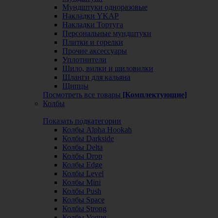
Мундштуки одноразовые
Накладки YKAP
Накладки Тортуга
Персональные мундштуки
Плитки и горелки
Прочие аксессуары
Уплотнители
Шило, вилки и шиловилки
Шланги для кальяна
Щипцы
Посмотреть все товары
[Комплектующие]
Колбы
Показать подкатегории
Колбы Alpha Hookah
Колбы Darkside
Колбы Delta
Колбы Drop
Колбы Edge
Колбы Level
Колбы Mini
Колбы Push
Колбы Space
Колбы Strong
Колбы Vogue