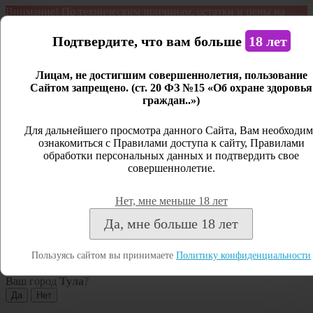
Внимание! По техническим причинам, остатки и цены на
продукцию могут отличаться с фактическим наличием. Сайт
является демонстрационным. Дистанционная продажа не
Подтвердите, что вам больше
18 лет
ведется.
Лицам, не достигшим совершеннолетия, пользование
Открыть сайдбар
Сайтом запрещено. (ст. 20 ФЗ №15 «Об охране здоровья
граждан..»)
Меню
Личный кабинет
Для дальнейшего просмотра данного Сайта, Вам необходим
ознакомиться с Правилами доступа к сайту, Правилами
Закрыть
обработки персональных данных и подтвердить свое
совершеннолетие.
Вход
Регистрация
Нет, мне меньше 18 лет
Поиск
Да, мне больше 18 лет
Посмотреть все результаты
Пользуясь сайтом вы принимаете
Политику конфиденциальности
Тула
Ваш город
Тула
?