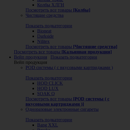
Колбы ХЛГН
Посмотреть все товары
[Колбы]
Чистящие средства
Показать подкатегории
Bioneat
Darkside
Nilitex
Посмотреть все товары
[Чистящие средства]
Посмотреть все товары
[Кальянная продукция]
Вейп продукция
Показать подкатегории
Вейп продукция
POD системы ( с вкусовыми картриджами )
Показать подкатегории
HQD CLICK
HQD LUX
SOAK Q
Посмотреть все товары
[POD системы ( с
вкусовыми картриджами )]
Одноразовые электронные сигареты
Показать подкатегории
Bang XXL