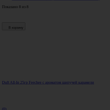
Показано 8 из 8
В корзину
Duft All-In 25гр Feechee с ароматом шипучей карамели
(0)