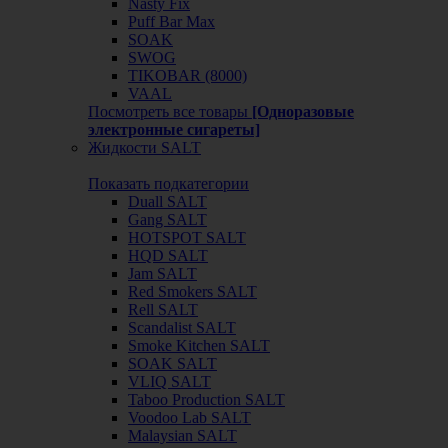
Nasty Fix
Puff Bar Max
SOAK
SWOG
TIKOBAR (8000)
VAAL
Посмотреть все товары
[Одноразовые
электронные сигареты]
Жидкости SALT
Показать подкатегории
Duall SALT
Gang SALT
HOTSPOT SALT
HQD SALT
Jam SALT
Red Smokers SALT
Rell SALT
Scandalist SALT
Smoke Kitchen SALT
SOAK SALT
VLIQ SALT
Taboo Production SALT
Voodoo Lab SALT
Malaysian SALT