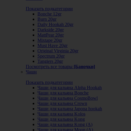
Показать подкатегории
Bonche 12gr
Burn 20gr
Daily Hookah 20gr
Darkside 20gr
MattPear 20gr
Mixtape 20gr
Must Have 20gr
Original Virginia 20gr
Spectrum 20gr
Tangiers 20gr
Посмотреть все товары
[Баночки]
Чаши
Показать подкатегории
Чаши для кальяна Alpha Hookah
Чаши для кальяна Bonche
Чаши для кальяна CosmoBowl
Чаши для кальяна Crown
Чаши для кальяна Japona hookah
Чаши для кальяна Kolos
Чаши для кальяна Kong
Чаши для кальяна Kong (A)
Чаши для кальяна Moon (А)