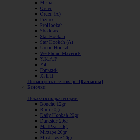
Misha
Orden
Orden (А)
Pizduk
ProHookah
Shadows
Star Hookah
Star Hookah (А)
Union Hookah
Werkbund Maverick
Y.K.A.P.
Y4
Горький
ХЛГН
Посмотреть все товары
[Кальяны]
Баночки
Показать подкатегории
Bonche 12gr
Burn 20gr
Daily Hookah 20gr
Darkside 20gr
MattPear 20gr
Mixtape 20gr
Must Have 20gr