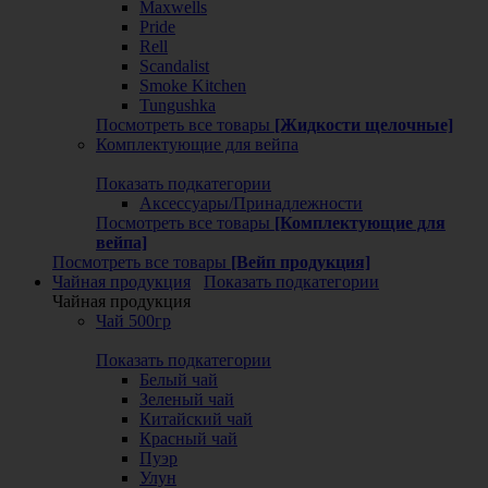
Maxwells
Pride
Rell
Scandalist
Smoke Kitchen
Tungushka
Посмотреть все товары
[Жидкости щелочные]
Комплектующие для вейпа
Показать подкатегории
Аксессуары/Принадлежности
Посмотреть все товары
[Комплектующие для
вейпа]
Посмотреть все товары
[Вейп продукция]
Чайная продукция
Показать подкатегории
Чайная продукция
Чай 500гр
Показать подкатегории
Белый чай
Зеленый чай
Китайский чай
Красный чай
Пуэр
Улун