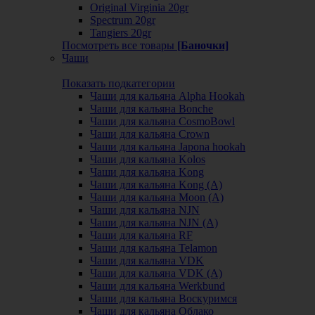
Original Virginia 20gr
Spectrum 20gr
Tangiers 20gr
Посмотреть все товары
[Баночки]
Чаши
Показать подкатегории
Чаши для кальяна Alpha Hookah
Чаши для кальяна Bonche
Чаши для кальяна CosmoBowl
Чаши для кальяна Crown
Чаши для кальяна Japona hookah
Чаши для кальяна Kolos
Чаши для кальяна Kong
Чаши для кальяна Kong (A)
Чаши для кальяна Moon (А)
Чаши для кальяна NJN
Чаши для кальяна NJN (А)
Чаши для кальяна RF
Чаши для кальяна Telamon
Чаши для кальяна VDK
Чаши для кальяна VDK (А)
Чаши для кальяна Werkbund
Чаши для кальяна Воскуримся
Чаши для кальяна Облако