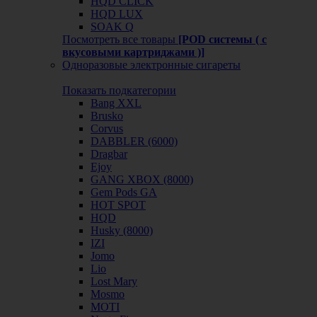
HQD CLICK
HQD LUX
SOAK Q
Посмотреть все товары
[POD системы ( с
вкусовыми картриджами )]
Одноразовые электронные сигареты
Показать подкатегории
Bang XXL
Brusko
Corvus
DABBLER (6000)
Dragbar
Ejoy
GANG XBOX (8000)
Gem Pods GA
HOT SPOT
HQD
Husky (8000)
IZI
Jomo
Lio
Lost Mary
Mosmo
MOTI