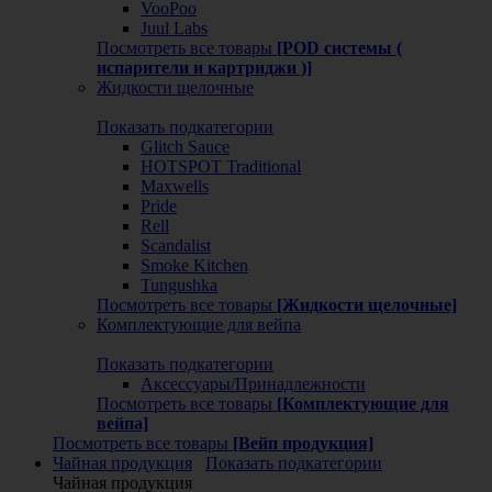
VooPoo
Juul Labs
Посмотреть все товары
[POD системы (
испарители и картриджи )]
Жидкости щелочные
Показать подкатегории
Glitch Sauce
HOTSPOT Traditional
Maxwells
Pride
Rell
Scandalist
Smoke Kitchen
Tungushka
Посмотреть все товары
[Жидкости щелочные]
Комплектующие для вейпа
Показать подкатегории
Аксессуары/Принадлежности
Посмотреть все товары
[Комплектующие для
вейпа]
Посмотреть все товары
[Вейп продукция]
Чайная продукция
Показать подкатегории
Чайная продукция