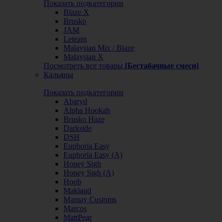
Показать подкатегории
Blaze X
Brusko
JAM
Leteam
Malaysian Mix / Blaze
Malaysian X
Посмотреть все товары
[Бестабачные смеси]
Кальяны
Показать подкатегории
Abaryd
Alpha Hookah
Brusko Haze
Darkside
DSH
Euphoria Easy
Euphoria Easy (А)
Honey Sigh
Honey Sigh (А)
Hoob
Maklaud
Mamay Customs
Marcos
MattPear