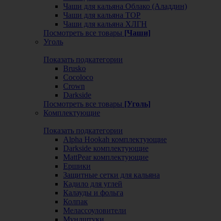
Чаши для кальяна Облако (Аладдин)
Чаши для кальяна ТОР
Чаши для кальяна ХЛГН
Посмотреть все товары
[Чаши]
Уголь
Показать подкатегории
Brusko
Cocoloco
Crown
Darkside
Посмотреть все товары
[Уголь]
Комплектующие
Показать подкатегории
Alpha Hookah комплектующие
Darkside комплектующие
MattPear комплектующие
Ершики
Защитные сетки для кальяна
Кадило для углей
Калауды и фольга
Колпак
Мелассоуловители
Мундштуки