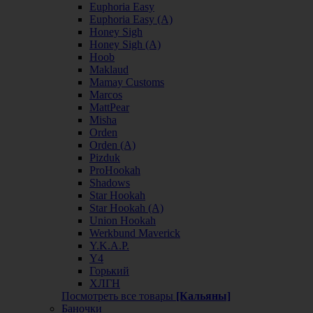
Euphoria Easy
Euphoria Easy (А)
Honey Sigh
Honey Sigh (А)
Hoob
Maklaud
Mamay Customs
Marcos
MattPear
Misha
Orden
Orden (А)
Pizduk
ProHookah
Shadows
Star Hookah
Star Hookah (А)
Union Hookah
Werkbund Maverick
Y.K.A.P.
Y4
Горький
ХЛГН
Посмотреть все товары
[Кальяны]
Баночки