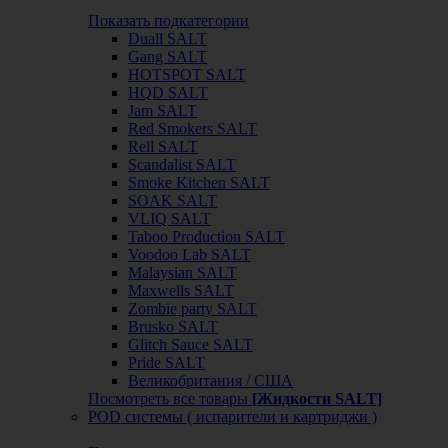
Показать подкатегории
Duall SALT
Gang SALT
HOTSPOT SALT
HQD SALT
Jam SALT
Red Smokers SALT
Rell SALT
Scandalist SALT
Smoke Kitchen SALT
SOAK SALT
VLIQ SALT
Taboo Production SALT
Voodoo Lab SALT
Malaysian SALT
Maxwells SALT
Zombie party SALT
Brusko SALT
Glitch Sauce SALT
Pride SALT
Великобритания / США
Посмотреть все товары
[Жидкости SALT]
POD системы ( испарители и картриджи )