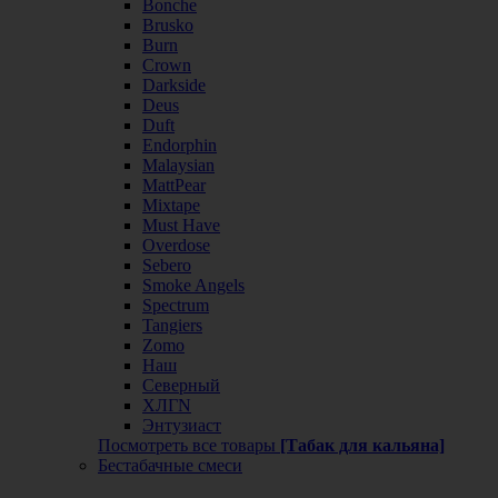
Bonche
Brusko
Burn
Crown
Darkside
Deus
Duft
Endorphin
Malaysian
MattPear
Mixtape
Must Have
Overdose
Sebero
Smoke Angels
Spectrum
Tangiers
Zomo
Наш
Северный
ХЛГN
Энтузиаст
Посмотреть все товары
[Табак для кальяна]
Бестабачные смеси