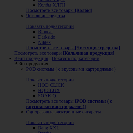
Колбы ХЛГН
Посмотреть все товары
[Колбы]
Чистящие средства
Показать подкатегории
Bioneat
Darkside
Nilitex
Посмотреть все товары
[Чистящие средства]
Посмотреть все товары
[Кальянная продукция]
Вейп продукция
Показать подкатегории
Вейп продукция
POD системы ( с вкусовыми картриджами )
Показать подкатегории
HQD CLICK
HQD LUX
SOAK Q
Посмотреть все товары
[POD системы ( с
вкусовыми картриджами )]
Одноразовые электронные сигареты
Показать подкатегории
Bang XXL