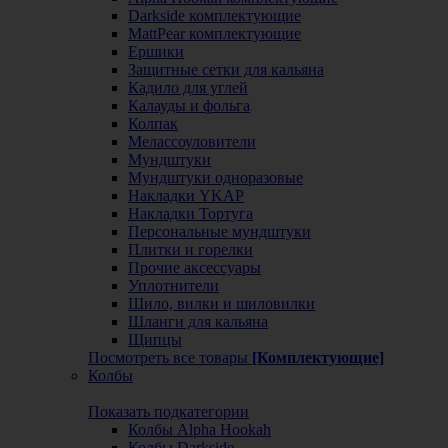
Darkside комплектующие
MattPear комплектующие
Ершики
Защитные сетки для кальяна
Кадило для углей
Калауды и фольга
Колпак
Мелассоуловители
Мундштуки
Мундштуки одноразовые
Накладки YKAP
Накладки Тортуга
Персональные мундштуки
Плитки и горелки
Прочие аксессуары
Уплотнители
Шило, вилки и шиловилки
Шланги для кальяна
Щипцы
Посмотреть все товары
[Комплектующие]
Колбы
Показать подкатегории
Колбы Alpha Hookah
Колбы Darkside