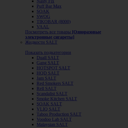
Nasty Fix
Puff Bar Max
SOAK
SWOG
TIKOBAR (8000)
VAAL
Посмотреть все товары
[Одноразовые
электронные сигареты]
Жидкости SALT
Показать подкатегории
Duall SALT
Gang SALT
HOTSPOT SALT
HQD SALT
Jam SALT
Red Smokers SALT
Rell SALT
Scandalist SALT
Smoke Kitchen SALT
SOAK SALT
VLIQ SALT
Taboo Production SALT
Voodoo Lab SALT
Malaysian SALT