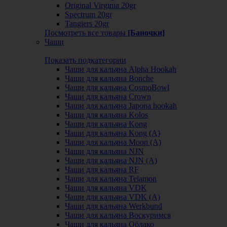
Original Virginia 20gr
Spectrum 20gr
Tangiers 20gr
Посмотреть все товары
[Баночки]
Чаши
Показать подкатегории
Чаши для кальяна Alpha Hookah
Чаши для кальяна Bonche
Чаши для кальяна CosmoBowl
Чаши для кальяна Crown
Чаши для кальяна Japona hookah
Чаши для кальяна Kolos
Чаши для кальяна Kong
Чаши для кальяна Kong (A)
Чаши для кальяна Moon (А)
Чаши для кальяна NJN
Чаши для кальяна NJN (А)
Чаши для кальяна RF
Чаши для кальяна Telamon
Чаши для кальяна VDK
Чаши для кальяна VDK (А)
Чаши для кальяна Werkbund
Чаши для кальяна Воскуримся
Чаши для кальяна Облако