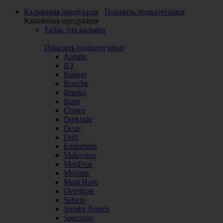
Кальянная продукция
Показать подкатегории
Кальянная продукция
Табак для кальяна
Показать подкатегории
Aurum
B3
Banger
Bonche
Brusko
Burn
Crown
Darkside
Deus
Duft
Endorphin
Malaysian
MattPear
Mixtape
Must Have
Overdose
Sebero
Smoke Angels
Spectrum