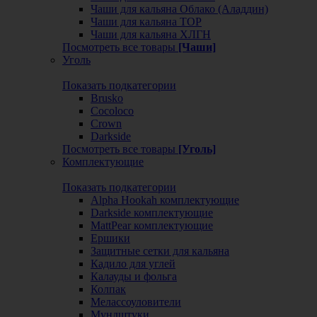
Чаши для кальяна Облако (Аладдин)
Чаши для кальяна ТОР
Чаши для кальяна ХЛГН
Посмотреть все товары
[Чаши]
Уголь
Показать подкатегории
Brusko
Cocoloco
Crown
Darkside
Посмотреть все товары
[Уголь]
Комплектующие
Показать подкатегории
Alpha Hookah комплектующие
Darkside комплектующие
MattPear комплектующие
Ершики
Защитные сетки для кальяна
Кадило для углей
Калауды и фольга
Колпак
Мелассоуловители
Мундштуки