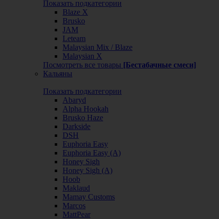
Показать подкатегории
Blaze X
Brusko
JAM
Leteam
Malaysian Mix / Blaze
Malaysian X
Посмотреть все товары
[Бестабачные смеси]
Кальяны
Показать подкатегории
Abaryd
Alpha Hookah
Brusko Haze
Darkside
DSH
Euphoria Easy
Euphoria Easy (А)
Honey Sigh
Honey Sigh (А)
Hoob
Maklaud
Mamay Customs
Marcos
MattPear