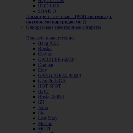
HQD CLICK
HQD LUX
SOAK Q
Посмотреть все товары
[POD системы ( с
вкусовыми картриджами )]
Одноразовые электронные сигареты
Показать подкатегории
Bang XXL
Brusko
Corvus
DABBLER (6000)
Dragbar
Ejoy
GANG XBOX (8000)
Gem Pods GA
HOT SPOT
HQD
Husky (8000)
IZI
Jomo
Lio
Lost Mary
Mosmo
MOTI