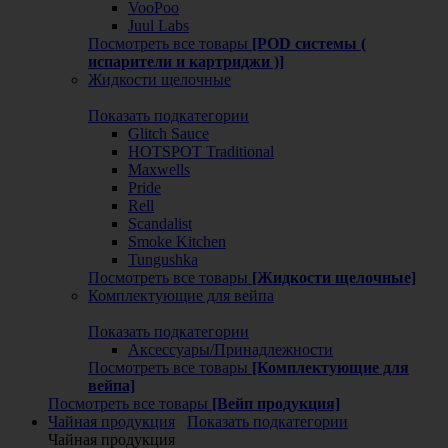
VooPoo
Juul Labs
Посмотреть все товары
[POD системы (
испарители и картриджи )]
Жидкости щелочные
Показать подкатегории
Glitch Sauce
HOTSPOT Traditional
Maxwells
Pride
Rell
Scandalist
Smoke Kitchen
Tungushka
Посмотреть все товары
[Жидкости щелочные]
Комплектующие для вейпа
Показать подкатегории
Аксессуары/Принадлежности
Посмотреть все товары
[Комплектующие для
вейпа]
Посмотреть все товары
[Вейп продукция]
Чайная продукция
Показать подкатегории
Чайная продукция