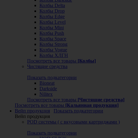
Колбы Delta
Колбы Drop
Колбы Edge
Колбы Level
Колбы Mini
Колбы Push
Колбы Space
Колбы Strong
Колбы Vogue
Колбы ХЛГН
Посмотреть все товары
[Колбы]
Чистящие средства
Показать подкатегории
Bioneat
Darkside
Nilitex
Посмотреть все товары
[Чистящие средства]
Посмотреть все товары
[Кальянная продукция]
Вейп продукция
Показать подкатегории
Вейп продукция
POD системы ( с вкусовыми картриджами )
Показать подкатегории