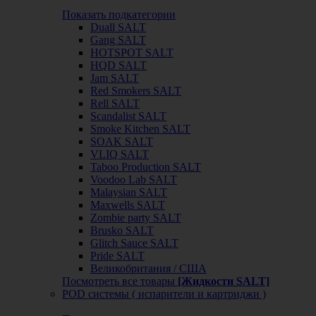
Показать подкатегории
Duall SALT
Gang SALT
HOTSPOT SALT
HQD SALT
Jam SALT
Red Smokers SALT
Rell SALT
Scandalist SALT
Smoke Kitchen SALT
SOAK SALT
VLIQ SALT
Taboo Production SALT
Voodoo Lab SALT
Malaysian SALT
Maxwells SALT
Zombie party SALT
Brusko SALT
Glitch Sauce SALT
Pride SALT
Великобритания / США
Посмотреть все товары
[Жидкости SALT]
POD системы ( испарители и картриджи )