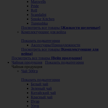
Maxwells
Pride
Rell
Scandalist
Smoke Kitchen
Tungushka
Посмотреть все товары
[Жидкости щелочные]
Комплектующие для вейпа
Показать подкатегории
Аксессуары/Принадлежности
Посмотреть все товары
[Комплектующие для
вейпа]
Посмотреть все товары
[Вейп продукция]
Чайная продукция
Показать подкатегории
Чайная продукция
Чай 500гр
Показать подкатегории
Белый чай
Зеленый чай
Китайский чай
Красный чай
Пуэр
Улун