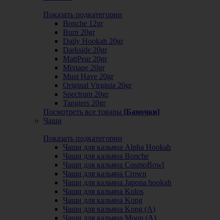
Показать подкатегории
Bonche 12gr
Burn 20gr
Daily Hookah 20gr
Darkside 20gr
MattPear 20gr
Mixtape 20gr
Must Have 20gr
Original Virginia 20gr
Spectrum 20gr
Tangiers 20gr
Посмотреть все товары
[Баночки]
Чаши
Показать подкатегории
Чаши для кальяна Alpha Hookah
Чаши для кальяна Bonche
Чаши для кальяна CosmoBowl
Чаши для кальяна Crown
Чаши для кальяна Japona hookah
Чаши для кальяна Kolos
Чаши для кальяна Kong
Чаши для кальяна Kong (A)
Чаши для кальяна Moon (А)