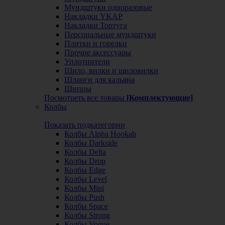
Мундштуки одноразовые
Накладки YKAP
Накладки Тортуга
Персональные мундштуки
Плитки и горелки
Прочие аксессуары
Уплотнители
Шило, вилки и шиловилки
Шланги для кальяна
Щипцы
Посмотреть все товары
[Комплектующие]
Колбы
Показать подкатегории
Колбы Alpha Hookah
Колбы Darkside
Колбы Delta
Колбы Drop
Колбы Edge
Колбы Level
Колбы Mini
Колбы Push
Колбы Space
Колбы Strong
Колбы Vogue