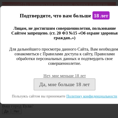
Внимание! По техническим причинам, остатки и цены на
продукцию могут отличаться с фактическим наличием. Сайт
является демонстрационным. Дистанционная продажа не
Подтвердите, что вам больше
18 лет
ведется.
Лицам, не достигшим совершеннолетия, пользование
Открыть сайдбар
Сайтом запрещено. (ст. 20 ФЗ №15 «Об охране здоровья
граждан..»)
Меню
Личный кабинет
Для дальнейшего просмотра данного Сайта, Вам необходим
ознакомиться с Правилами доступа к сайту, Правилами
Закрыть
обработки персональных данных и подтвердить свое
совершеннолетие.
Вход
Регистрация
Нет, мне меньше 18 лет
Поиск
Да, мне больше 18 лет
Посмотреть все результаты
Пользуясь сайтом вы принимаете
Политику конфиденциальности
Тула
Ваш город
Тула
?