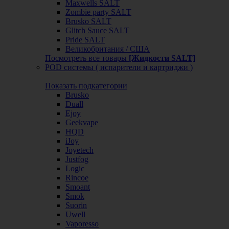
Maxwells SALT
Zombie party SALT
Brusko SALT
Glitch Sauce SALT
Pride SALT
Великобритания / США
Посмотреть все товары
[Жидкости SALT]
POD системы ( испарители и картриджи )
Показать подкатегории
Brusko
Duall
Ejoy
Geekvape
HQD
iJoy
Joyetech
Justfog
Logic
Rincoe
Smoant
Smok
Suorin
Uwell
Vaporesso