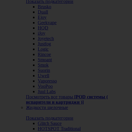
Показать подкатегории
Brusko
Duall
Ejoy
Geekvape
HQD
iJoy
Joyetech
Justfog
Logic
Rincoe
Smoant
Smok
Suorin
Uwell
Vaporesso
VooPoo
Juul Labs
Посмотреть все товары
[POD системы (
испарители и картриджи )]
Жидкости щелочные
Показать подкатегории
Glitch Sauce
HOTSPOT Traditional