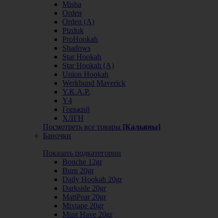
Misha
Orden
Orden (А)
Pizduk
ProHookah
Shadows
Star Hookah
Star Hookah (А)
Union Hookah
Werkbund Maverick
Y.K.A.P.
Y4
Горький
ХЛГН
Посмотреть все товары
[Кальяны]
Баночки
Показать подкатегории
Bonche 12gr
Burn 20gr
Daily Hookah 20gr
Darkside 20gr
MattPear 20gr
Mixtape 20gr
Must Have 20gr