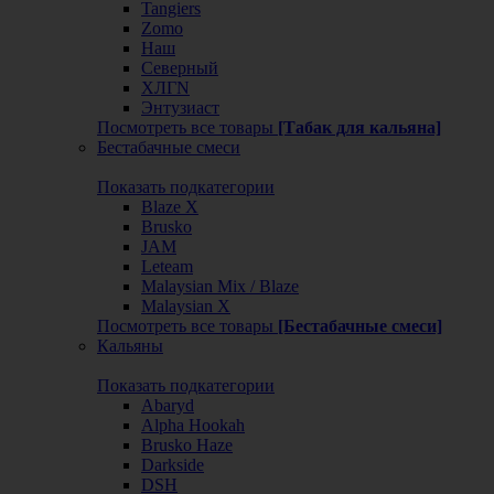
Tangiers
Zomo
Наш
Северный
ХЛГN
Энтузиаст
Посмотреть все товары
[Табак для кальяна]
Бестабачные смеси
Показать подкатегории
Blaze X
Brusko
JAM
Leteam
Malaysian Mix / Blaze
Malaysian X
Посмотреть все товары
[Бестабачные смеси]
Кальяны
Показать подкатегории
Abaryd
Alpha Hookah
Brusko Haze
Darkside
DSH