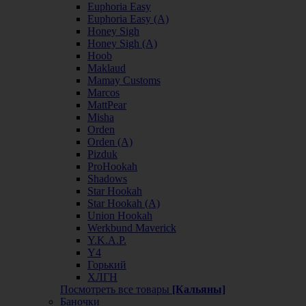
Euphoria Easy
Euphoria Easy (А)
Honey Sigh
Honey Sigh (А)
Hoob
Maklaud
Mamay Customs
Marcos
MattPear
Misha
Orden
Orden (А)
Pizduk
ProHookah
Shadows
Star Hookah
Star Hookah (А)
Union Hookah
Werkbund Maverick
Y.K.A.P.
Y4
Горький
ХЛГН
Посмотреть все товары
[Кальяны]
Баночки