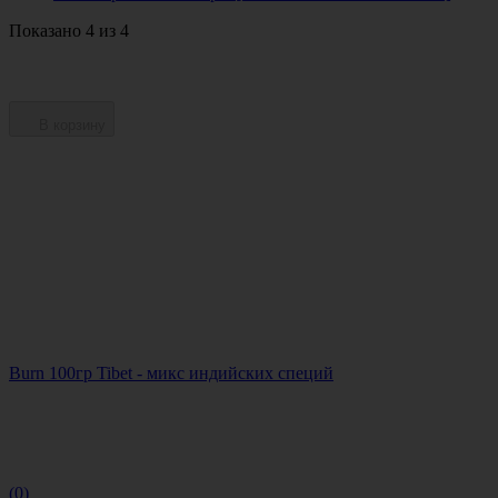
Показано 4 из 4
В корзину
Burn 100гр Tibet - микс индийских специй
(0)