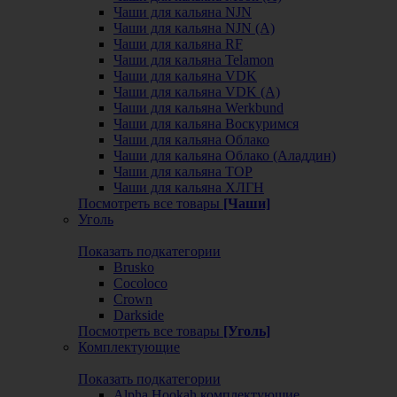
Чаши для кальяна NJN
Чаши для кальяна NJN (А)
Чаши для кальяна RF
Чаши для кальяна Telamon
Чаши для кальяна VDK
Чаши для кальяна VDK (А)
Чаши для кальяна Werkbund
Чаши для кальяна Воскуримся
Чаши для кальяна Облако
Чаши для кальяна Облако (Аладдин)
Чаши для кальяна ТОР
Чаши для кальяна ХЛГН
Посмотреть все товары
[Чаши]
Уголь
Показать подкатегории
Brusko
Cocoloco
Crown
Darkside
Посмотреть все товары
[Уголь]
Комплектующие
Показать подкатегории
Alpha Hookah комплектующие