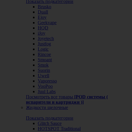
Показать подкатегории
Brusko
Duall
Ejoy
Geekvape
HQD
iJoy
Joyetech
Justfog
Logic
Rincoe
Smoant
Smok
Suorin
Uwell
Vaporesso
VooPoo
Juul Labs
Посмотреть все товары
[POD системы (
испарители и картриджи )]
Жидкости щелочные
Показать подкатегории
Glitch Sauce
HOTSPOT Traditional