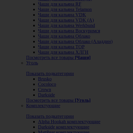
Чаши для кальяна RF
Чаши для кальяна Telamon
Чаши для кальяна VDK
Чаши для кальяна VDK (А)
Чаши для кальяна Werkbund
Чаши для кальяна Воскуримся
Чаши для кальяна Облако
Чаши для кальяна Облако (Аладдин)
Чаши для кальяна ТОР
Чаши для кальяна ХЛГН
Посмотреть все товары
[Чаши]
Уголь
Показать подкатегории
Brusko
Cocoloco
Crown
Darkside
Посмотреть все товары
[Уголь]
Комплектующие
Показать подкатегории
Alpha Hookah комплектующие
Darkside комплектующие
MattPear комплектующие