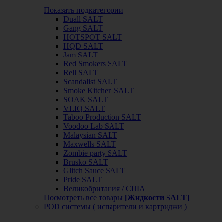
Показать подкатегории
Duall SALT
Gang SALT
HOTSPOT SALT
HQD SALT
Jam SALT
Red Smokers SALT
Rell SALT
Scandalist SALT
Smoke Kitchen SALT
SOAK SALT
VLIQ SALT
Taboo Production SALT
Voodoo Lab SALT
Malaysian SALT
Maxwells SALT
Zombie party SALT
Brusko SALT
Glitch Sauce SALT
Pride SALT
Великобритания / США
Посмотреть все товары
[Жидкости SALT]
POD системы ( испарители и картриджи )