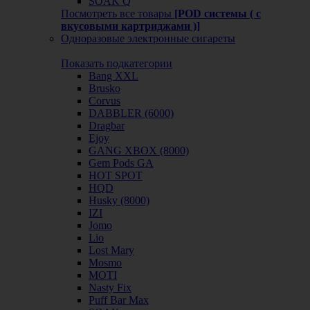
SOAK Q
Посмотреть все товары
[POD системы ( с
вкусовыми картриджами )]
Одноразовые электронные сигареты
Показать подкатегории
Bang XXL
Brusko
Corvus
DABBLER (6000)
Dragbar
Ejoy
GANG XBOX (8000)
Gem Pods GA
HOT SPOT
HQD
Husky (8000)
IZI
Jomo
Lio
Lost Mary
Mosmo
MOTI
Nasty Fix
Puff Bar Max