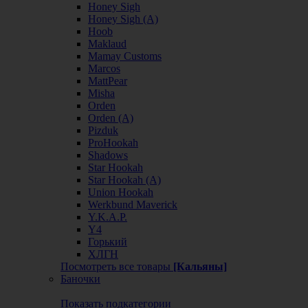
Honey Sigh
Honey Sigh (А)
Hoob
Maklaud
Mamay Customs
Marcos
MattPear
Misha
Orden
Orden (А)
Pizduk
ProHookah
Shadows
Star Hookah
Star Hookah (А)
Union Hookah
Werkbund Maverick
Y.K.A.P.
Y4
Горький
ХЛГН
Посмотреть все товары
[Кальяны]
Баночки
Показать подкатегории