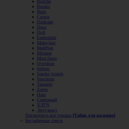
Bonche
Brusko
Burn
Crown
Darkside
Deus
Duft
Endorphin
Malaysian
MattPear
Mixtape
Must Have
Overdose
Sebero
Smoke Angels
Spectrum
Tangiers
Zomo
Наш
Северный
ХЛГN
Энтузиаст
Посмотреть все товары
[Табак для кальяна]
Бестабачные смеси