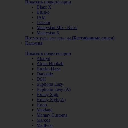
Показать подкатегории
Blaze X
Brusko
JAM
Leteam
Malaysian Mix / Blaze
Malaysian X
Посмотреть все товары
[Бестабачные смеси]
Кальяны
Показать подкатегории
Abaryd
Alpha Hookah
Brusko Haze
Darkside
DSH
Euphoria Easy
Euphoria Easy (А)
Honey Sigh
Honey Sigh (А)
Hoob
Maklaud
Mamay Customs
Marcos
MattPear