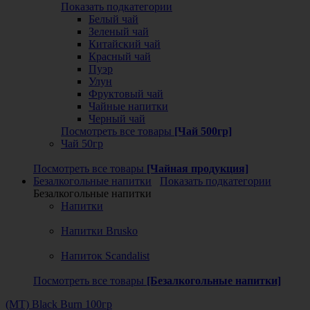
Показать подкатегории
Белый чай
Зеленый чай
Китайский чай
Красный чай
Пуэр
Улун
Фруктовый чай
Чайные напитки
Черный чай
Посмотреть все товары
[Чай 500гр]
Чай 50гр
Посмотреть все товары
[Чайная продукция]
Безалкогольные напитки
Показать подкатегории
Безалкогольные напитки
Напитки
Напитки Brusko
Напиток Scandalist
Посмотреть все товары
[Безалкогольные напитки]
(MT) Black Burn 100гр