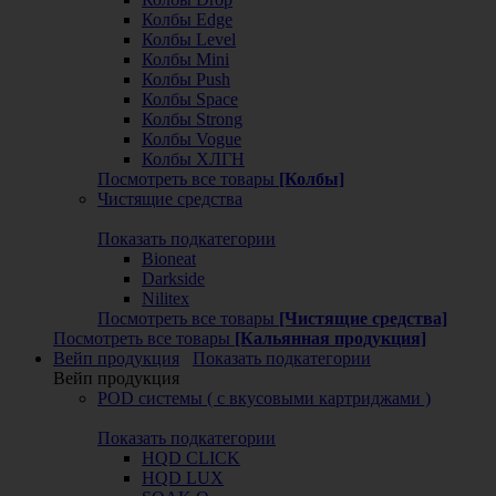
Колбы Edge
Колбы Level
Колбы Mini
Колбы Push
Колбы Space
Колбы Strong
Колбы Vogue
Колбы ХЛГН
Посмотреть все товары
[Колбы]
Чистящие средства
Показать подкатегории
Bioneat
Darkside
Nilitex
Посмотреть все товары
[Чистящие средства]
Посмотреть все товары
[Кальянная продукция]
Вейп продукция
Показать подкатегории
Вейп продукция
POD системы ( с вкусовыми картриджами )
Показать подкатегории
HQD CLICK
HQD LUX