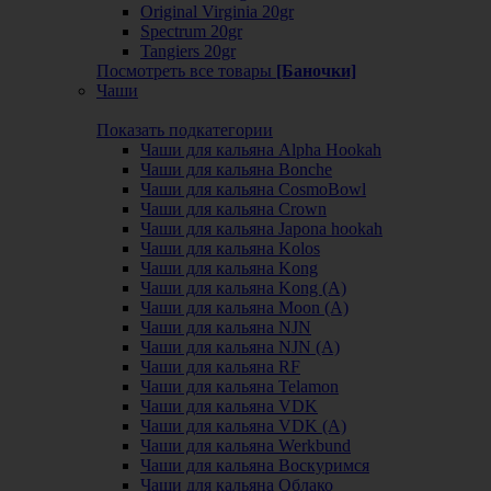
Original Virginia 20gr
Spectrum 20gr
Tangiers 20gr
Посмотреть все товары
[Баночки]
Чаши
Показать подкатегории
Чаши для кальяна Alpha Hookah
Чаши для кальяна Bonche
Чаши для кальяна CosmoBowl
Чаши для кальяна Crown
Чаши для кальяна Japona hookah
Чаши для кальяна Kolos
Чаши для кальяна Kong
Чаши для кальяна Kong (A)
Чаши для кальяна Moon (А)
Чаши для кальяна NJN
Чаши для кальяна NJN (А)
Чаши для кальяна RF
Чаши для кальяна Telamon
Чаши для кальяна VDK
Чаши для кальяна VDK (А)
Чаши для кальяна Werkbund
Чаши для кальяна Воскуримся
Чаши для кальяна Облако