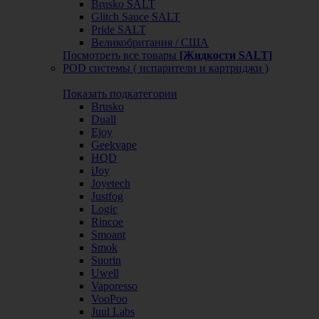
Brusko SALT
Glitch Sauce SALT
Pride SALT
Великобритания / США
Посмотреть все товары
[Жидкости SALT]
POD системы ( испарители и картриджи )
Показать подкатегории
Brusko
Duall
Ejoy
Geekvape
HQD
iJoy
Joyetech
Justfog
Logic
Rincoe
Smoant
Smok
Suorin
Uwell
Vaporesso
VooPoo
Juul Labs