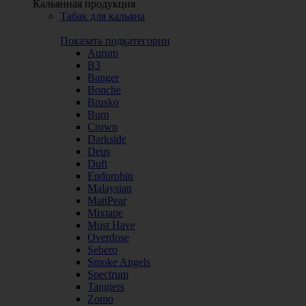
Кальянная продукция
Табак для кальяна
Показать подкатегории
Aurum
B3
Banger
Bonche
Brusko
Burn
Crown
Darkside
Deus
Duft
Endorphin
Malaysian
MattPear
Mixtape
Must Have
Overdose
Sebero
Smoke Angels
Spectrum
Tangiers
Zomo