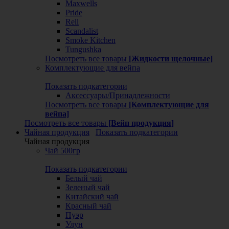
Maxwells
Pride
Rell
Scandalist
Smoke Kitchen
Tungushka
Посмотреть все товары
[Жидкости щелочные]
Комплектующие для вейпа
Показать подкатегории
Аксессуары/Принадлежности
Посмотреть все товары
[Комплектующие для
вейпа]
Посмотреть все товары
[Вейп продукция]
Чайная продукция
Показать подкатегории
Чайная продукция
Чай 500гр
Показать подкатегории
Белый чай
Зеленый чай
Китайский чай
Красный чай
Пуэр
Улун