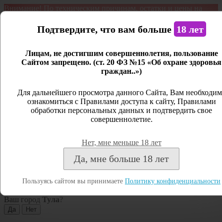
Внимание! По техническим причинам, остатки и цены на
продукцию могут отличаться с фактическим наличием. Сайт
является демонстрационным. Дистанционная продажа не
Подтвердите, что вам больше
18 лет
ведется.
Лицам, не достигшим совершеннолетия, пользование
Открыть сайдбар
Сайтом запрещено. (ст. 20 ФЗ №15 «Об охране здоровья
граждан..»)
Меню
Личный кабинет
Для дальнейшего просмотра данного Сайта, Вам необходим
ознакомиться с Правилами доступа к сайту, Правилами
Закрыть
обработки персональных данных и подтвердить свое
совершеннолетие.
Вход
Регистрация
Нет, мне меньше 18 лет
Поиск
Да, мне больше 18 лет
Посмотреть все результаты
Пользуясь сайтом вы принимаете
Политику конфиденциальности
Тула
Ваш город
Тула
?