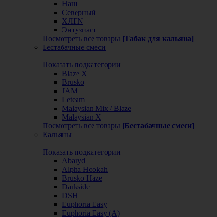
Наш
Северный
ХЛГN
Энтузиаст
Посмотреть все товары
[Табак для кальяна]
Бестабачные смеси
Показать подкатегории
Blaze X
Brusko
JAM
Leteam
Malaysian Mix / Blaze
Malaysian X
Посмотреть все товары
[Бестабачные смеси]
Кальяны
Показать подкатегории
Abaryd
Alpha Hookah
Brusko Haze
Darkside
DSH
Euphoria Easy
Euphoria Easy (А)