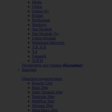
Misha
Orden
Orden (А)
Pizduk
ProHookah
Shadows
Star Hookah
Star Hookah (А)
Union Hookah
Werkbund Maverick
Y.K.A.P.
Y4
Горький
ХЛГН
Посмотреть все товары
[Кальяны]
Баночки
Показать подкатегории
Bonche 12gr
Burn 20gr
Daily Hookah 20gr
Darkside 20gr
MattPear 20gr
Mixtape 20gr
Must Have 20gr