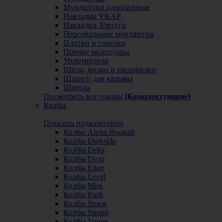
Мундштуки одноразовые
Накладки YKAP
Накладки Тортуга
Персональные мундштуки
Плитки и горелки
Прочие аксессуары
Уплотнители
Шило, вилки и шиловилки
Шланги для кальяна
Щипцы
Посмотреть все товары
[Комплектующие]
Колбы
Показать подкатегории
Колбы Alpha Hookah
Колбы Darkside
Колбы Delta
Колбы Drop
Колбы Edge
Колбы Level
Колбы Mini
Колбы Push
Колбы Space
Колбы Strong
Колбы Vogue