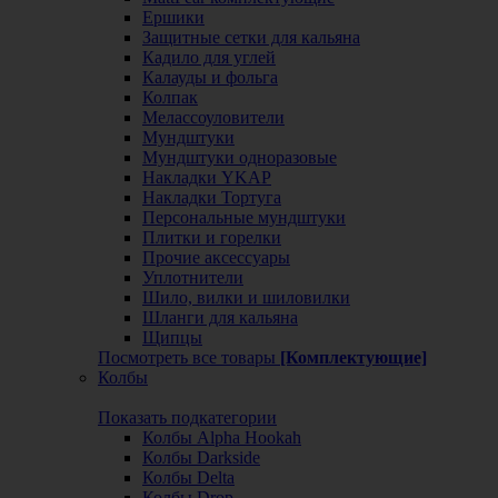
Ершики
Защитные сетки для кальяна
Кадило для углей
Калауды и фольга
Колпак
Мелассоуловители
Мундштуки
Мундштуки одноразовые
Накладки YKAP
Накладки Тортуга
Персональные мундштуки
Плитки и горелки
Прочие аксессуары
Уплотнители
Шило, вилки и шиловилки
Шланги для кальяна
Щипцы
Посмотреть все товары
[Комплектующие]
Колбы
Показать подкатегории
Колбы Alpha Hookah
Колбы Darkside
Колбы Delta
Колбы Drop