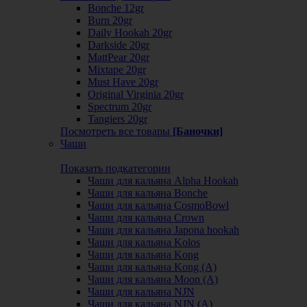
Bonche 12gr
Burn 20gr
Daily Hookah 20gr
Darkside 20gr
MattPear 20gr
Mixtape 20gr
Must Have 20gr
Original Virginia 20gr
Spectrum 20gr
Tangiers 20gr
Посмотреть все товары
[Баночки]
Чаши
Показать подкатегории
Чаши для кальяна Alpha Hookah
Чаши для кальяна Bonche
Чаши для кальяна CosmoBowl
Чаши для кальяна Crown
Чаши для кальяна Japona hookah
Чаши для кальяна Kolos
Чаши для кальяна Kong
Чаши для кальяна Kong (A)
Чаши для кальяна Moon (А)
Чаши для кальяна NJN
Чаши для кальяна NJN (А)