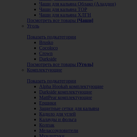
Чаши для кальяна Облако (Аладдин)
Чаши для кальяна ТОР
Чаши для кальяна ХЛГН
Посмотреть все товары
[Чаши]
Уголь
Показать подкатегории
Brusko
Cocoloco
Crown
Darkside
Посмотреть все товары
[Уголь]
Комплектующие
Показать подкатегории
Alpha Hookah комплектующие
Darkside комплектующие
MattPear комплектующие
Ершики
Защитные сетки для кальяна
Кадило для углей
Калауды и фольга
Колпак
Мелассоуловители
Мундштуки