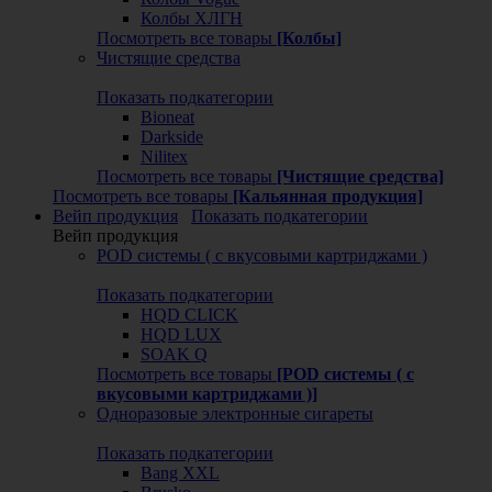
Колбы ХЛГН
Посмотреть все товары
[Колбы]
Чистящие средства
Показать подкатегории
Bioneat
Darkside
Nilitex
Посмотреть все товары
[Чистящие средства]
Посмотреть все товары
[Кальянная продукция]
Вейп продукция
Показать подкатегории
Вейп продукция
POD системы ( с вкусовыми картриджами )
Показать подкатегории
HQD CLICK
HQD LUX
SOAK Q
Посмотреть все товары
[POD системы ( с
вкусовыми картриджами )]
Одноразовые электронные сигареты
Показать подкатегории
Bang XXL