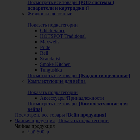
Посмотреть все товары
[POD системы (
испарители и картриджи )]
Жидкости щелочные
Показать подкатегории
Glitch Sauce
HOTSPOT Traditional
Maxwells
Pride
Rell
Scandalist
Smoke Kitchen
Tungushka
Посмотреть все товары
[Жидкости щелочные]
Комплектующие для вейпа
Показать подкатегории
Аксессуары/Принадлежности
Посмотреть все товары
[Комплектующие для
вейпа]
Посмотреть все товары
[Вейп продукция]
Чайная продукция
Показать подкатегории
Чайная продукция
Чай 500гр