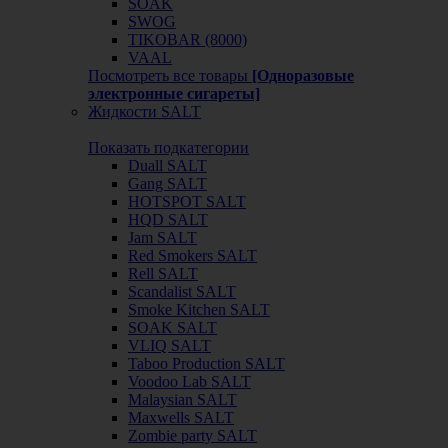
SOAK
SWOG
TIKOBAR (8000)
VAAL
Посмотреть все товары
[Одноразовые
электронные сигареты]
Жидкости SALT
Показать подкатегории
Duall SALT
Gang SALT
HOTSPOT SALT
HQD SALT
Jam SALT
Red Smokers SALT
Rell SALT
Scandalist SALT
Smoke Kitchen SALT
SOAK SALT
VLIQ SALT
Taboo Production SALT
Voodoo Lab SALT
Malaysian SALT
Maxwells SALT
Zombie party SALT