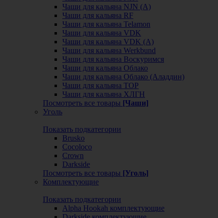
Чаши для кальяна NJN (А)
Чаши для кальяна RF
Чаши для кальяна Telamon
Чаши для кальяна VDK
Чаши для кальяна VDK (А)
Чаши для кальяна Werkbund
Чаши для кальяна Воскуримся
Чаши для кальяна Облако
Чаши для кальяна Облако (Аладдин)
Чаши для кальяна ТОР
Чаши для кальяна ХЛГН
Посмотреть все товары
[Чаши]
Уголь
Показать подкатегории
Brusko
Cocoloco
Crown
Darkside
Посмотреть все товары
[Уголь]
Комплектующие
Показать подкатегории
Alpha Hookah комплектующие
Darkside комплектующие