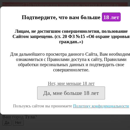
Внимание! По техническим причинам, остатки и цены на
продукцию могут отличаться с фактическим наличием. Сайт
является демонстрационным. Дистанционная продажа не
Подтвердите, что вам больше
18 лет
ведется.
Лицам, не достигшим совершеннолетия, пользование
Открыть сайдбар
Сайтом запрещено. (ст. 20 ФЗ №15 «Об охране здоровья
граждан..»)
Меню
Личный кабинет
Для дальнейшего просмотра данного Сайта, Вам необходим
ознакомиться с Правилами доступа к сайту, Правилами
Закрыть
обработки персональных данных и подтвердить свое
совершеннолетие.
Вход
Регистрация
Нет, мне меньше 18 лет
Поиск
Да, мне больше 18 лет
Посмотреть все результаты
Пользуясь сайтом вы принимаете
Политику конфиденциальности
Тула
Ваш город
Тула
?