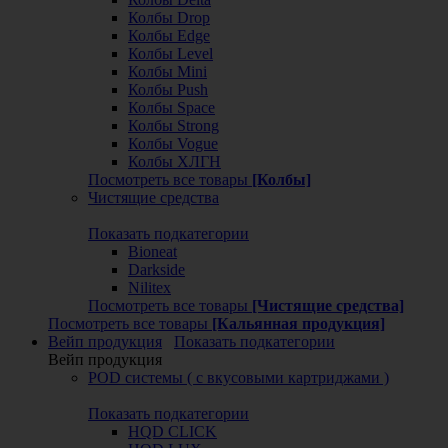
Колбы Drop
Колбы Edge
Колбы Level
Колбы Mini
Колбы Push
Колбы Space
Колбы Strong
Колбы Vogue
Колбы ХЛГН
Посмотреть все товары
[Колбы]
Чистящие средства
Показать подкатегории
Bioneat
Darkside
Nilitex
Посмотреть все товары
[Чистящие средства]
Посмотреть все товары
[Кальянная продукция]
Вейп продукция
Показать подкатегории
Вейп продукция
POD системы ( с вкусовыми картриджами )
Показать подкатегории
HQD CLICK