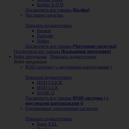
Колбы ХЛГН
Посмотреть все товары
[Колбы]
Чистящие средства
Показать подкатегории
Bioneat
Darkside
Nilitex
Посмотреть все товары
[Чистящие средства]
Посмотреть все товары
[Кальянная продукция]
Вейп продукция
Показать подкатегории
Вейп продукция
POD системы ( с вкусовыми картриджами )
Показать подкатегории
HQD CLICK
HQD LUX
SOAK Q
Посмотреть все товары
[POD системы ( с
вкусовыми картриджами )]
Одноразовые электронные сигареты
Показать подкатегории
Bang XXL