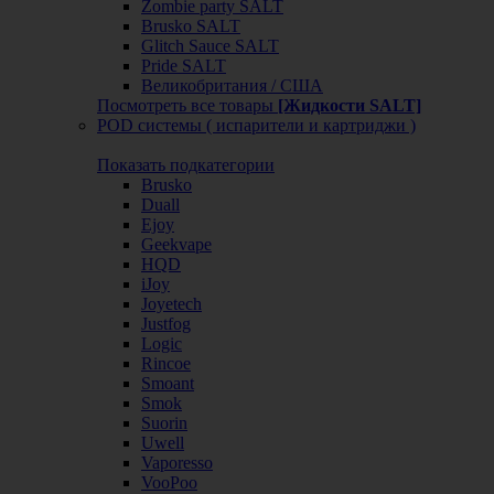
Zombie party SALT
Brusko SALT
Glitch Sauce SALT
Pride SALT
Великобритания / США
Посмотреть все товары
[Жидкости SALT]
POD системы ( испарители и картриджи )
Показать подкатегории
Brusko
Duall
Ejoy
Geekvape
HQD
iJoy
Joyetech
Justfog
Logic
Rincoe
Smoant
Smok
Suorin
Uwell
Vaporesso
VooPoo