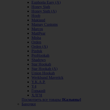
Euphoria Easy (А)
Honey Sigh
Honey Sigh (А)
Hoob
Maklaud
Mamay Customs
Marcos
MattPear
Misha
Orden
Orden (А)
Pizduk
ProHookah
Shadows
Star Hookah
Star Hookah (А)
Union Hookah
Werkbund Maverick
Y.K.A.P.
Y4
Горький
ХЛГН
Посмотреть все товары
[Кальяны]
Баночки