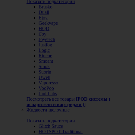
Показать подкатегории
Brusko
Duall
Ejoy
Geekvape
HQD
iJoy
Joyetech
Justfog
Logic
Rincoe
Smoant
Smok
Suorin
Uwell
Vaporesso
VooPoo
Juul Labs
Посмотреть все товары
[POD системы (
испарители и картриджи )]
Жидкости щелочные
Показать подкатегории
Glitch Sauce
HOTSPOT Traditional