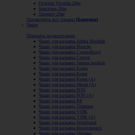
Original Virginia 20gr
Spectrum 20gr
Tangiers 20gr
Посмотреть все товары
[Баночки]
Чаши
Показать подкатегории
Чаши для кальяна Alpha Hookah
Чаши для кальяна Bonche
Чаши для кальяна CosmoBowl
Чаши для кальяна Crown
Чаши для кальяна Japona hookah
Чаши для кальяна Kolos
Чаши для кальяна Kong
Чаши для кальяна Kong (A)
Чаши для кальяна Moon (А)
Чаши для кальяна NJN
Чаши для кальяна NJN (А)
Чаши для кальяна RF
Чаши для кальяна Telamon
Чаши для кальяна VDK
Чаши для кальяна VDK (А)
Чаши для кальяна Werkbund
Чаши для кальяна Воскуримся
Чаши для кальяна Облако