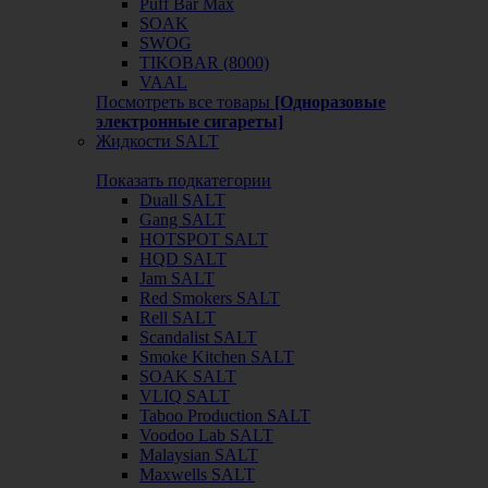
Puff Bar Max
SOAK
SWOG
TIKOBAR (8000)
VAAL
Посмотреть все товары
[Одноразовые
электронные сигареты]
Жидкости SALT
Показать подкатегории
Duall SALT
Gang SALT
HOTSPOT SALT
HQD SALT
Jam SALT
Red Smokers SALT
Rell SALT
Scandalist SALT
Smoke Kitchen SALT
SOAK SALT
VLIQ SALT
Taboo Production SALT
Voodoo Lab SALT
Malaysian SALT
Maxwells SALT