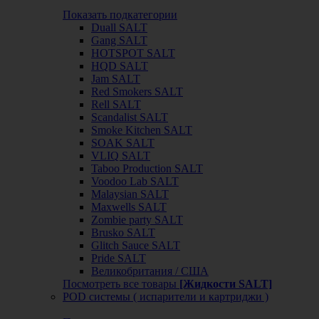
Показать подкатегории
Duall SALT
Gang SALT
HOTSPOT SALT
HQD SALT
Jam SALT
Red Smokers SALT
Rell SALT
Scandalist SALT
Smoke Kitchen SALT
SOAK SALT
VLIQ SALT
Taboo Production SALT
Voodoo Lab SALT
Malaysian SALT
Maxwells SALT
Zombie party SALT
Brusko SALT
Glitch Sauce SALT
Pride SALT
Великобритания / США
Посмотреть все товары
[Жидкости SALT]
POD системы ( испарители и картриджи )