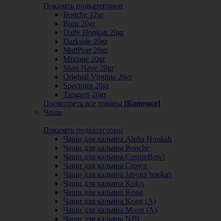
Показать подкатегории
Bonche 12gr
Burn 20gr
Daily Hookah 20gr
Darkside 20gr
MattPear 20gr
Mixtape 20gr
Must Have 20gr
Original Virginia 20gr
Spectrum 20gr
Tangiers 20gr
Посмотреть все товары
[Баночки]
Чаши
Показать подкатегории
Чаши для кальяна Alpha Hookah
Чаши для кальяна Bonche
Чаши для кальяна CosmoBowl
Чаши для кальяна Crown
Чаши для кальяна Japona hookah
Чаши для кальяна Kolos
Чаши для кальяна Kong
Чаши для кальяна Kong (A)
Чаши для кальяна Moon (А)
Чаши для кальяна NJN