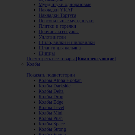
Мундштуки одноразовые
Накладки YKAP
Накладки Тортуга
Персональные мундштуки
Плитки и горелки
Прочие аксессуары
Уплотнители
Шило, вилки и шиловилки
Шланги для кальяна
Щипцы
Посмотреть все товары
[Комплектующие]
Колбы
Показать подкатегории
Колбы Alpha Hookah
Колбы Darkside
Колбы Delta
Колбы Drop
Колбы Edge
Колбы Level
Колбы Mini
Колбы Push
Колбы Space
Колбы Strong
Колбы Vogue