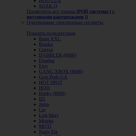
HQD LUX
SOAK Q
Посмотреть все товары
[POD системы ( с
вкусовыми картриджами )]
Одноразовые электронные сигареты
Показать подкатегории
Bang XXL
Brusko
Corvus
DABBLER (6000)
Dragbar
Ejoy
GANG XBOX (8000)
Gem Pods GA
HOT SPOT
HQD
Husky (8000)
IZI
Jomo
Lio
Lost Mary
Mosmo
MOTI
Nasty Fix