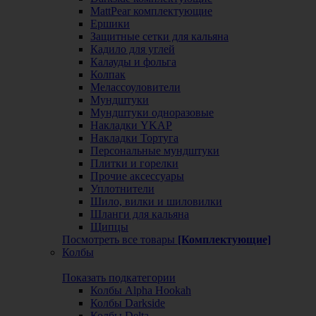
MattPear комплектующие
Ершики
Защитные сетки для кальяна
Кадило для углей
Калауды и фольга
Колпак
Мелассоуловители
Мундштуки
Мундштуки одноразовые
Накладки YKAP
Накладки Тортуга
Персональные мундштуки
Плитки и горелки
Прочие аксессуары
Уплотнители
Шило, вилки и шиловилки
Шланги для кальяна
Щипцы
Посмотреть все товары
[Комплектующие]
Колбы
Показать подкатегории
Колбы Alpha Hookah
Колбы Darkside
Колбы Delta