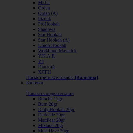
Misha
Orden
Orden (А)
Pizduk
ProHookah
Shadows
Star Hookah
Star Hookah (А)
Union Hookah
Werkbund Maverick
Y.K.A.P.
Y4
Горький
ХЛГН
Посмотреть все товары
[Кальяны]
Баночки
Показать подкатегории
Bonche 12gr
Burn 20gr
Daily Hookah 20gr
Darkside 20gr
MattPear 20gr
Mixtape 20gr
Must Have 20gr