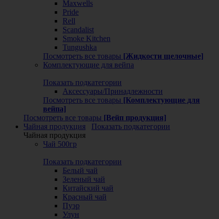
Maxwells
Pride
Rell
Scandalist
Smoke Kitchen
Tungushka
Посмотреть все товары
[Жидкости щелочные]
Комплектующие для вейпа
Показать подкатегории
Аксессуары/Принадлежности
Посмотреть все товары
[Комплектующие для
вейпа]
Посмотреть все товары
[Вейп продукция]
Чайная продукция
Показать подкатегории
Чайная продукция
Чай 500гр
Показать подкатегории
Белый чай
Зеленый чай
Китайский чай
Красный чай
Пуэр
Улун