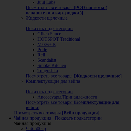
Juul Labs
Посмотреть все товары
[POD системы (
испарители и картриджи )]
Жидкости щелочные
Показать подкатегории
Glitch Sauce
HOTSPOT Traditional
Maxwells
Pride
Rell
Scandalist
Smoke Kitchen
Tungushka
Посмотреть все товары
[Жидкости щелочные]
Комплектующие для вейпа
Показать подкатегории
Аксессуары/Принадлежности
Посмотреть все товары
[Комплектующие для
вейпа]
Посмотреть все товары
[Вейп продукция]
Чайная продукция
Показать подкатегории
Чайная продукция
Чай 500гр