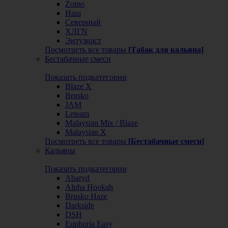
Zomo
Наш
Северный
ХЛГN
Энтузиаст
Посмотреть все товары
[Табак для кальяна]
Бестабачные смеси
Показать подкатегории
Blaze X
Brusko
JAM
Leteam
Malaysian Mix / Blaze
Malaysian X
Посмотреть все товары
[Бестабачные смеси]
Кальяны
Показать подкатегории
Abaryd
Alpha Hookah
Brusko Haze
Darkside
DSH
Euphoria Easy