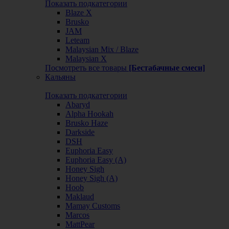
Показать подкатегории
Blaze X
Brusko
JAM
Leteam
Malaysian Mix / Blaze
Malaysian X
Посмотреть все товары
[Бестабачные смеси]
Кальяны
Показать подкатегории
Abaryd
Alpha Hookah
Brusko Haze
Darkside
DSH
Euphoria Easy
Euphoria Easy (А)
Honey Sigh
Honey Sigh (А)
Hoob
Maklaud
Mamay Customs
Marcos
MattPear