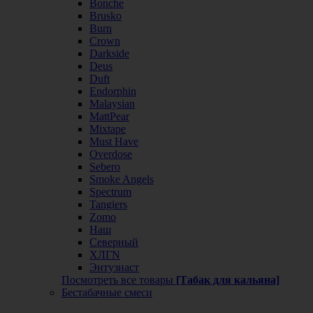
Bonche
Brusko
Burn
Crown
Darkside
Deus
Duft
Endorphin
Malaysian
MattPear
Mixtape
Must Have
Overdose
Sebero
Smoke Angels
Spectrum
Tangiers
Zomo
Наш
Северный
ХЛГN
Энтузиаст
Посмотреть все товары
[Табак для кальяна]
Бестабачные смеси