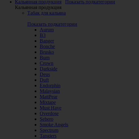
Кальянная продукция
Показать подкатегории
Кальянная продукция
Табак для кальяна
Показать подкатегории
Aurum
B3
Banger
Bonche
Brusko
Burn
Crown
Darkside
Deus
Duft
Endorphin
Malaysian
MattPear
Mixtape
Must Have
Overdose
Sebero
Smoke Angels
Spectrum
Tangiers