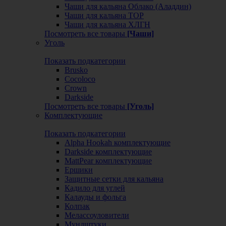
Чаши для кальяна Облако (Аладдин)
Чаши для кальяна ТОР
Чаши для кальяна ХЛГН
Посмотреть все товары
[Чаши]
Уголь
Показать подкатегории
Brusko
Cocoloco
Crown
Darkside
Посмотреть все товары
[Уголь]
Комплектующие
Показать подкатегории
Alpha Hookah комплектующие
Darkside комплектующие
MattPear комплектующие
Ершики
Защитные сетки для кальяна
Кадило для углей
Калауды и фольга
Колпак
Мелассоуловители
Мундштуки