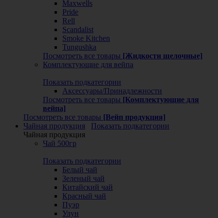
Maxwells
Pride
Rell
Scandalist
Smoke Kitchen
Tungushka
Посмотреть все товары
[Жидкости щелочные]
Комплектующие для вейпа
Показать подкатегории
Аксессуары/Принадлежности
Посмотреть все товары
[Комплектующие для
вейпа]
Посмотреть все товары
[Вейп продукция]
Чайная продукция
Показать подкатегории
Чайная продукция
Чай 500гр
Показать подкатегории
Белый чай
Зеленый чай
Китайский чай
Красный чай
Пуэр
Улун