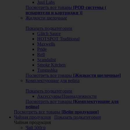
Juul Labs
Посмотреть все товары
[POD системы (
испарители и картриджи )]
Жидкости щелочные
Показать подкатегории
Glitch Sauce
HOTSPOT Traditional
Maxwells
Pride
Rell
Scandalist
Smoke Kitchen
Tungushka
Посмотреть все товары
[Жидкости щелочные]
Комплектующие для вейпа
Показать подкатегории
Аксессуары/Принадлежности
Посмотреть все товары
[Комплектующие для
вейпа]
Посмотреть все товары
[Вейп продукция]
Чайная продукция
Показать подкатегории
Чайная продукция
Чай 500гр