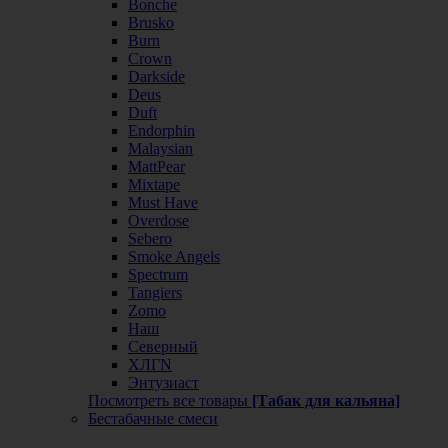
Bonche
Brusko
Burn
Crown
Darkside
Deus
Duft
Endorphin
Malaysian
MattPear
Mixtape
Must Have
Overdose
Sebero
Smoke Angels
Spectrum
Tangiers
Zomo
Наш
Северный
ХЛГN
Энтузиаст
Посмотреть все товары
[Табак для кальяна]
Бестабачные смеси