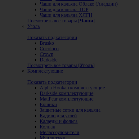
Чаши для кальяна Облако (Аладдин)
Чаши для кальяна ТОР
Чаши для кальяна ХЛГН
Посмотреть все товары
[Чаши]
Уголь
Показать подкатегории
Brusko
Cocoloco
Crown
Darkside
Посмотреть все товары
[Уголь]
Комплектующие
Показать подкатегории
Alpha Hookah комплектующие
Darkside комплектующие
MattPear комплектующие
Ершики
Защитные сетки для кальяна
Кадило для углей
Калауды и фольга
Колпак
Мелассоуловители
Мундштуки