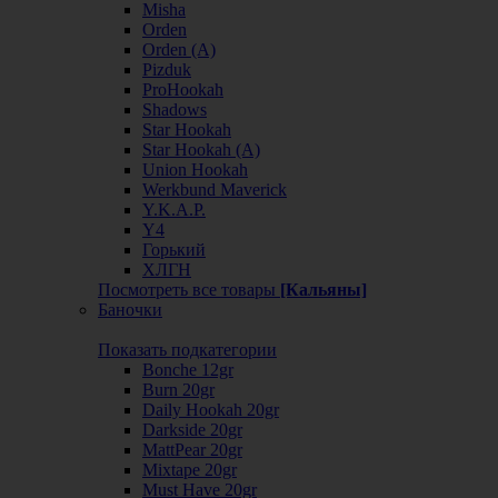
Misha
Orden
Orden (А)
Pizduk
ProHookah
Shadows
Star Hookah
Star Hookah (А)
Union Hookah
Werkbund Maverick
Y.K.A.P.
Y4
Горький
ХЛГН
Посмотреть все товары
[Кальяны]
Баночки
Показать подкатегории
Bonche 12gr
Burn 20gr
Daily Hookah 20gr
Darkside 20gr
MattPear 20gr
Mixtape 20gr
Must Have 20gr