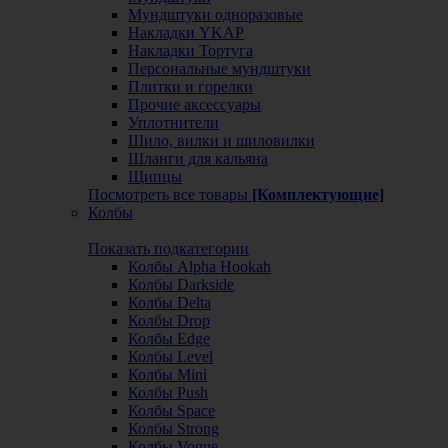
Мундштуки одноразовые
Накладки YKAP
Накладки Тортуга
Персональные мундштуки
Плитки и горелки
Прочие аксессуары
Уплотнители
Шило, вилки и шиловилки
Шланги для кальяна
Щипцы
Посмотреть все товары
[Комплектующие]
Колбы
Показать подкатегории
Колбы Alpha Hookah
Колбы Darkside
Колбы Delta
Колбы Drop
Колбы Edge
Колбы Level
Колбы Mini
Колбы Push
Колбы Space
Колбы Strong
Колбы Vogue