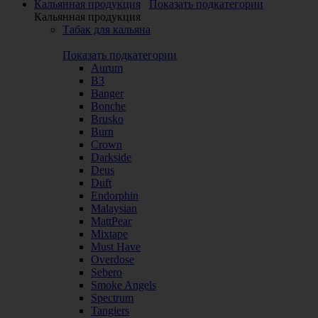
Кальянная продукция
Показать подкатегории
Кальянная продукция
Табак для кальяна
Показать подкатегории
Aurum
B3
Banger
Bonche
Brusko
Burn
Crown
Darkside
Deus
Duft
Endorphin
Malaysian
MattPear
Mixtape
Must Have
Overdose
Sebero
Smoke Angels
Spectrum
Tangiers