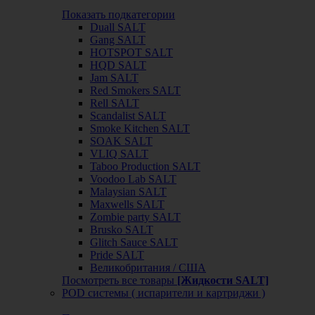
Показать подкатегории
Duall SALT
Gang SALT
HOTSPOT SALT
HQD SALT
Jam SALT
Red Smokers SALT
Rell SALT
Scandalist SALT
Smoke Kitchen SALT
SOAK SALT
VLIQ SALT
Taboo Production SALT
Voodoo Lab SALT
Malaysian SALT
Maxwells SALT
Zombie party SALT
Brusko SALT
Glitch Sauce SALT
Pride SALT
Великобритания / США
Посмотреть все товары
[Жидкости SALT]
POD системы ( испарители и картриджи )