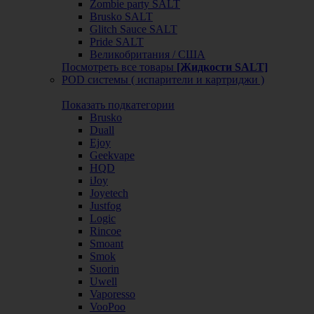
Zombie party SALT
Brusko SALT
Glitch Sauce SALT
Pride SALT
Великобритания / США
Посмотреть все товары
[Жидкости SALT]
POD системы ( испарители и картриджи )
Показать подкатегории
Brusko
Duall
Ejoy
Geekvape
HQD
iJoy
Joyetech
Justfog
Logic
Rincoe
Smoant
Smok
Suorin
Uwell
Vaporesso
VooPoo