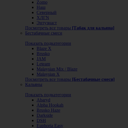
Zomo
Наш
Северный
ХЛГN
Энтузиаст
Посмотреть все товары
[Табак для кальяна]
Бестабачные смеси
Показать подкатегории
Blaze X
Brusko
JAM
Leteam
Malaysian Mix / Blaze
Malaysian X
Посмотреть все товары
[Бестабачные смеси]
Кальяны
Показать подкатегории
Abaryd
Alpha Hookah
Brusko Haze
Darkside
DSH
Euphoria Easy