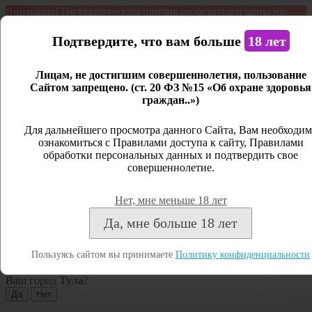
Внимание! По техническим причинам, остатки и цены на
продукцию могут отличаться с фактическим наличием. Сайт
является демонстрационным. Дистанционная продажа не
Подтвердите, что вам больше
18 лет
ведется.
Лицам, не достигшим совершеннолетия, пользование
Открыть сайдбар
Сайтом запрещено. (ст. 20 ФЗ №15 «Об охране здоровья
граждан..»)
Меню
Личный кабинет
Для дальнейшего просмотра данного Сайта, Вам необходим
ознакомиться с Правилами доступа к сайту, Правилами
Закрыть
обработки персональных данных и подтвердить свое
совершеннолетие.
Вход
Регистрация
Нет, мне меньше 18 лет
Поиск
Да, мне больше 18 лет
Посмотреть все результаты
Пользуясь сайтом вы принимаете
Политику конфиденциальности
Тула
Ваш город
Тула
?