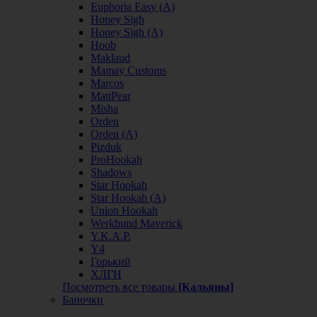
Euphoria Easy (А)
Honey Sigh
Honey Sigh (А)
Hoob
Maklaud
Mamay Customs
Marcos
MattPear
Misha
Orden
Orden (А)
Pizduk
ProHookah
Shadows
Star Hookah
Star Hookah (А)
Union Hookah
Werkbund Maverick
Y.K.A.P.
Y4
Горький
ХЛГН
Посмотреть все товары
[Кальяны]
Баночки