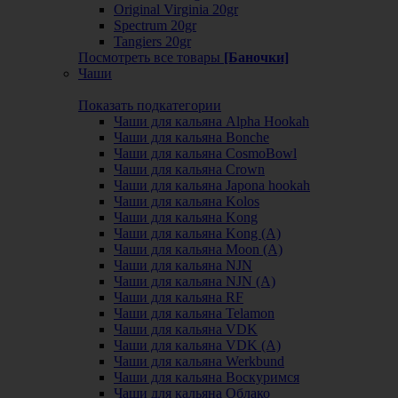
Original Virginia 20gr
Spectrum 20gr
Tangiers 20gr
Посмотреть все товары
[Баночки]
Чаши
Показать подкатегории
Чаши для кальяна Alpha Hookah
Чаши для кальяна Bonche
Чаши для кальяна CosmoBowl
Чаши для кальяна Crown
Чаши для кальяна Japona hookah
Чаши для кальяна Kolos
Чаши для кальяна Kong
Чаши для кальяна Kong (A)
Чаши для кальяна Moon (А)
Чаши для кальяна NJN
Чаши для кальяна NJN (А)
Чаши для кальяна RF
Чаши для кальяна Telamon
Чаши для кальяна VDK
Чаши для кальяна VDK (А)
Чаши для кальяна Werkbund
Чаши для кальяна Воскуримся
Чаши для кальяна Облако