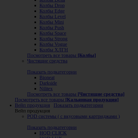
Колбы Drop
Колбы Edge
Колбы Level
Колбы Mini
Колбы Push
Колбы Space
Колбы Strong
Колбы Vogue
Колбы ХЛГН
Посмотреть все товары
[Колбы]
Чистящие средства
Показать подкатегории
Bioneat
Darkside
Nilitex
Посмотреть все товары
[Чистящие средства]
Посмотреть все товары
[Кальянная продукция]
Вейп продукция
Показать подкатегории
Вейп продукция
POD системы ( с вкусовыми картриджами )
Показать подкатегории
HQD CLICK