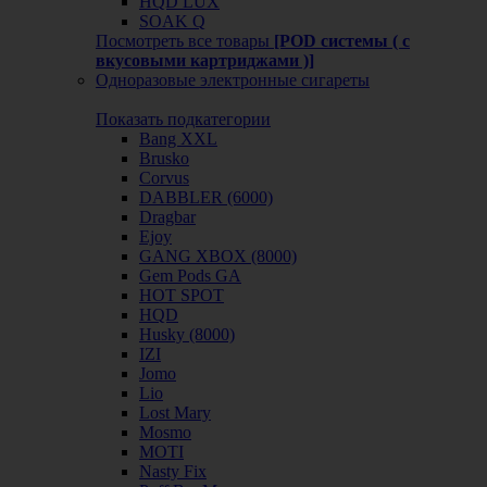
HQD LUX
SOAK Q
Посмотреть все товары
[POD системы ( с
вкусовыми картриджами )]
Одноразовые электронные сигареты
Показать подкатегории
Bang XXL
Brusko
Corvus
DABBLER (6000)
Dragbar
Ejoy
GANG XBOX (8000)
Gem Pods GA
HOT SPOT
HQD
Husky (8000)
IZI
Jomo
Lio
Lost Mary
Mosmo
MOTI
Nasty Fix