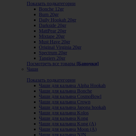
Показать подкатегории
Bonche 12gr
Burn 20gr
Daily Hookah 20gr
Darkside 20gr
MattPear 20gr
Mixtape 20gr
Must Have 20gr
Original Virginia 20gr
Spectrum 20gr
Tangiers 20gr
Посмотреть все товары
[Баночки]
Чаши
Показать подкатегории
Чаши для кальяна Alpha Hookah
Чаши для кальяна Bonche
Чаши для кальяна CosmoBowl
Чаши для кальяна Crown
Чаши для кальяна Japona hookah
Чаши для кальяна Kolos
Чаши для кальяна Kong
Чаши для кальяна Kong (A)
Чаши для кальяна Moon (А)
Чаши для кальяна NJN