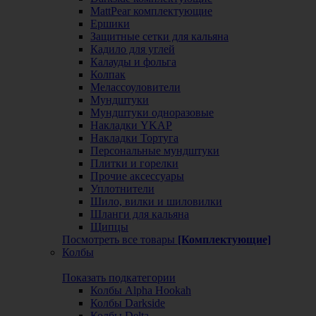
MattPear комплектующие
Ершики
Защитные сетки для кальяна
Кадило для углей
Калауды и фольга
Колпак
Мелассоуловители
Мундштуки
Мундштуки одноразовые
Накладки YKAP
Накладки Тортуга
Персональные мундштуки
Плитки и горелки
Прочие аксессуары
Уплотнители
Шило, вилки и шиловилки
Шланги для кальяна
Щипцы
Посмотреть все товары
[Комплектующие]
Колбы
Показать подкатегории
Колбы Alpha Hookah
Колбы Darkside
Колбы Delta