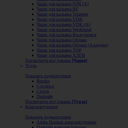
Чаши для кальяна NJN (А)
Чаши для кальяна RF
Чаши для кальяна Telamon
Чаши для кальяна VDK
Чаши для кальяна VDK (А)
Чаши для кальяна Werkbund
Чаши для кальяна Воскуримся
Чаши для кальяна Облако
Чаши для кальяна Облако (Аладдин)
Чаши для кальяна ТОР
Чаши для кальяна ХЛГН
Посмотреть все товары
[Чаши]
Уголь
Показать подкатегории
Brusko
Cocoloco
Crown
Darkside
Посмотреть все товары
[Уголь]
Комплектующие
Показать подкатегории
Alpha Hookah комплектующие
Darkside комплектующие