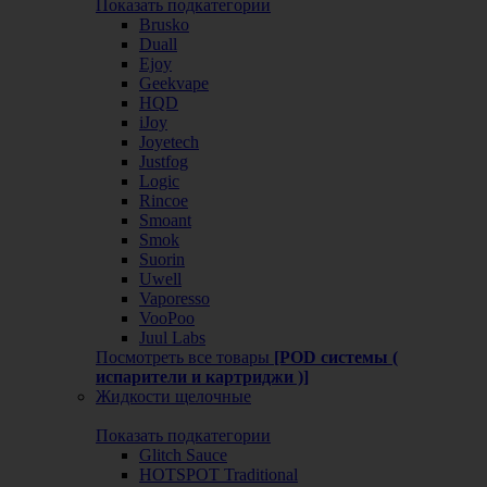
Показать подкатегории
Brusko
Duall
Ejoy
Geekvape
HQD
iJoy
Joyetech
Justfog
Logic
Rincoe
Smoant
Smok
Suorin
Uwell
Vaporesso
VooPoo
Juul Labs
Посмотреть все товары
[POD системы (
испарители и картриджи )]
Жидкости щелочные
Показать подкатегории
Glitch Sauce
HOTSPOT Traditional