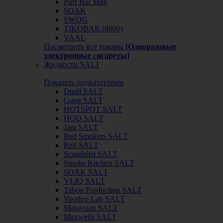
Puff Bar Max
SOAK
SWOG
TIKOBAR (8000)
VAAL
Посмотреть все товары
[Одноразовые
электронные сигареты]
Жидкости SALT
Показать подкатегории
Duall SALT
Gang SALT
HOTSPOT SALT
HQD SALT
Jam SALT
Red Smokers SALT
Rell SALT
Scandalist SALT
Smoke Kitchen SALT
SOAK SALT
VLIQ SALT
Taboo Production SALT
Voodoo Lab SALT
Malaysian SALT
Maxwells SALT