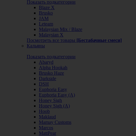
Показать подкатегории
Blaze X
Brusko
JAM
Leteam
Malaysian Mix / Blaze
Malaysian X
Посмотреть все товары
[Бестабачные смеси]
Кальяны
Показать подкатегории
Abaryd
Alpha Hookah
Brusko Haze
Darkside
DSH
Euphoria Easy
Euphoria Easy (А)
Honey Sigh
Honey Sigh (А)
Hoob
Maklaud
Mamay Customs
Marcos
MattPear