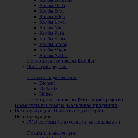
Колбы Delta
Колбы Drop
Колбы Edge
Колбы Level
Колбы Mini
Колбы Push
Колбы Space
Колбы Strong
Колбы Vogue
Колбы ХЛГН
Посмотреть все товары
[Колбы]
Чистящие средства
Показать подкатегории
Bioneat
Darkside
Nilitex
Посмотреть все товары
[Чистящие средства]
Посмотреть все товары
[Кальянная продукция]
Вейп продукция
Показать подкатегории
Вейп продукция
POD системы ( с вкусовыми картриджами )
Показать подкатегории