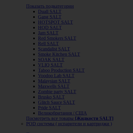
Показать подкатегории
Duall SALT
Gang SALT
HOTSPOT SALT
HQD SALT
Jam SALT
Red Smokers SALT
Rell SALT
Scandalist SALT
Smoke Kitchen SALT
SOAK SALT
VLIQ SALT
Taboo Production SALT
Voodoo Lab SALT
Malaysian SALT
Maxwells SALT
Zombie party SALT
Brusko SALT
Glitch Sauce SALT
Pride SALT
Великобритания / США
Посмотреть все товары
[Жидкости SALT]
POD системы ( испарители и картриджи )