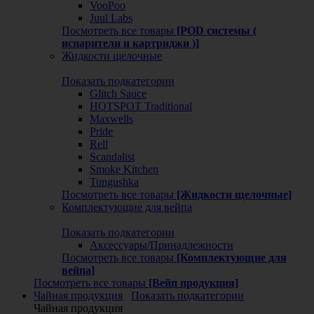
VooPoo
Juul Labs
Посмотреть все товары
[POD системы (
испарители и картриджи )]
Жидкости щелочные
Показать подкатегории
Glitch Sauce
HOTSPOT Traditional
Maxwells
Pride
Rell
Scandalist
Smoke Kitchen
Tungushka
Посмотреть все товары
[Жидкости щелочные]
Комплектующие для вейпа
Показать подкатегории
Аксессуары/Принадлежности
Посмотреть все товары
[Комплектующие для
вейпа]
Посмотреть все товары
[Вейп продукция]
Чайная продукция
Показать подкатегории
Чайная продукция