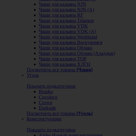
Чаши для кальяна NJN
Чаши для кальяна NJN (А)
Чаши для кальяна RF
Чаши для кальяна Telamon
Чаши для кальяна VDK
Чаши для кальяна VDK (А)
Чаши для кальяна Werkbund
Чаши для кальяна Воскуримся
Чаши для кальяна Облако
Чаши для кальяна Облако (Аладдин)
Чаши для кальяна ТОР
Чаши для кальяна ХЛГН
Посмотреть все товары
[Чаши]
Уголь
Показать подкатегории
Brusko
Cocoloco
Crown
Darkside
Посмотреть все товары
[Уголь]
Комплектующие
Показать подкатегории
Alpha Hookah комплектующие