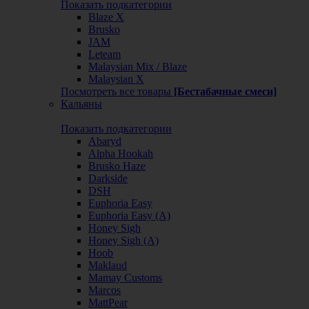
Показать подкатегории
Blaze X
Brusko
JAM
Leteam
Malaysian Mix / Blaze
Malaysian X
Посмотреть все товары
[Бестабачные смеси]
Кальяны
Показать подкатегории
Abaryd
Alpha Hookah
Brusko Haze
Darkside
DSH
Euphoria Easy
Euphoria Easy (А)
Honey Sigh
Honey Sigh (А)
Hoob
Maklaud
Mamay Customs
Marcos
MattPear