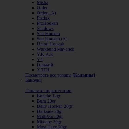
Misha
Orden
Orden (А)
Pizduk
ProHookah
Shadows
Star Hookah
Star Hookah (А)
Union Hookah
Werkbund Maverick
Y.K.A.P.
Y4
Горький
ХЛГН
Посмотреть все товары
[Кальяны]
Баночки
Показать подкатегории
Bonche 12gr
Burn 20gr
Daily Hookah 20gr
Darkside 20gr
MattPear 20gr
Mixtape 20gr
Must Have 20gr