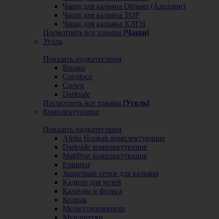
Чаши для кальяна Облако (Аладдин)
Чаши для кальяна ТОР
Чаши для кальяна ХЛГН
Посмотреть все товары
[Чаши]
Уголь
Показать подкатегории
Brusko
Cocoloco
Crown
Darkside
Посмотреть все товары
[Уголь]
Комплектующие
Показать подкатегории
Alpha Hookah комплектующие
Darkside комплектующие
MattPear комплектующие
Ершики
Защитные сетки для кальяна
Кадило для углей
Калауды и фольга
Колпак
Мелассоуловители
Мундштуки