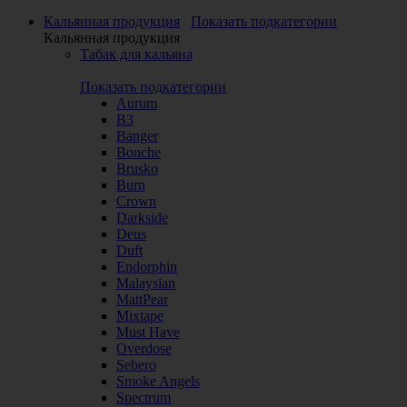
Кальянная продукция
Показать подкатегории
Кальянная продукция
Табак для кальяна
Показать подкатегории
Aurum
B3
Banger
Bonche
Brusko
Burn
Crown
Darkside
Deus
Duft
Endorphin
Malaysian
MattPear
Mixtape
Must Have
Overdose
Sebero
Smoke Angels
Spectrum