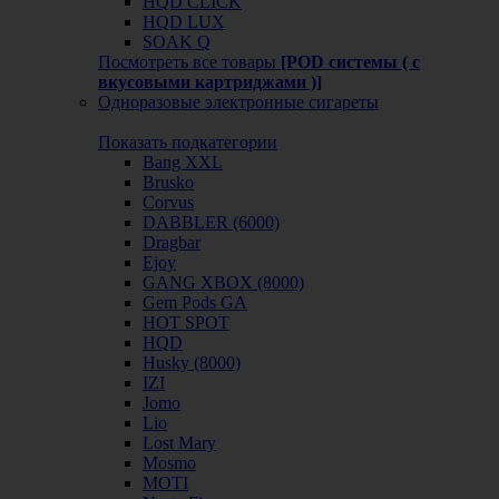
HQD CLICK
HQD LUX
SOAK Q
Посмотреть все товары
[POD системы ( с
вкусовыми картриджами )]
Одноразовые электронные сигареты
Показать подкатегории
Bang XXL
Brusko
Corvus
DABBLER (6000)
Dragbar
Ejoy
GANG XBOX (8000)
Gem Pods GA
HOT SPOT
HQD
Husky (8000)
IZI
Jomo
Lio
Lost Mary
Mosmo
MOTI