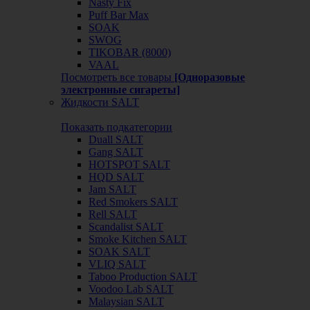
Nasty Fix
Puff Bar Max
SOAK
SWOG
TIKOBAR (8000)
VAAL
Посмотреть все товары
[Одноразовые
электронные сигареты]
Жидкости SALT
Показать подкатегории
Duall SALT
Gang SALT
HOTSPOT SALT
HQD SALT
Jam SALT
Red Smokers SALT
Rell SALT
Scandalist SALT
Smoke Kitchen SALT
SOAK SALT
VLIQ SALT
Taboo Production SALT
Voodoo Lab SALT
Malaysian SALT