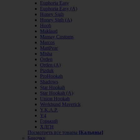
Euphoria Easy
Euphoria Easy (А)
Honey Sigh
Honey Sigh (А)
Hoob
Maklaud
Mamay Customs
Marcos
MattPear
Misha
Orden
Orden (А)
Pizduk
ProHookah
Shadows
Star Hookah
Star Hookah (А)
Union Hookah
Werkbund Maverick
Y.K.A.P.
Y4
Горький
ХЛГН
Посмотреть все товары
[Кальяны]
Баночки