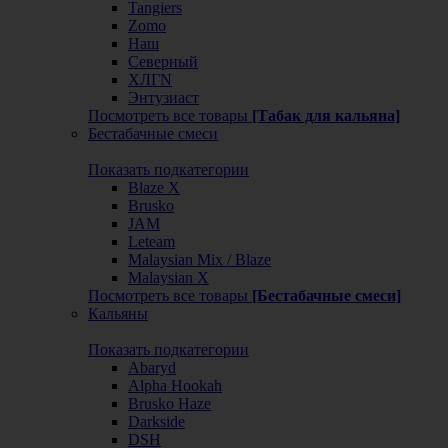
Tangiers
Zomo
Наш
Северный
ХЛГN
Энтузиаст
Посмотреть все товары
[Табак для кальяна]
Бестабачные смеси
Показать подкатегории
Blaze X
Brusko
JAM
Leteam
Malaysian Mix / Blaze
Malaysian X
Посмотреть все товары
[Бестабачные смеси]
Кальяны
Показать подкатегории
Abaryd
Alpha Hookah
Brusko Haze
Darkside
DSH