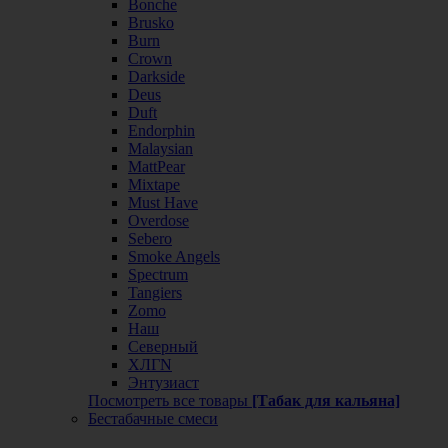
Bonche
Brusko
Burn
Crown
Darkside
Deus
Duft
Endorphin
Malaysian
MattPear
Mixtape
Must Have
Overdose
Sebero
Smoke Angels
Spectrum
Tangiers
Zomo
Наш
Северный
ХЛГN
Энтузиаст
Посмотреть все товары
[Табак для кальяна]
Бестабачные смеси