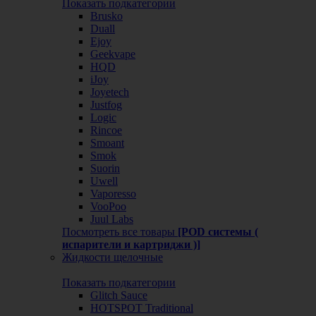
Показать подкатегории
Brusko
Duall
Ejoy
Geekvape
HQD
iJoy
Joyetech
Justfog
Logic
Rincoe
Smoant
Smok
Suorin
Uwell
Vaporesso
VooPoo
Juul Labs
Посмотреть все товары
[POD системы (
испарители и картриджи )]
Жидкости щелочные
Показать подкатегории
Glitch Sauce
HOTSPOT Traditional