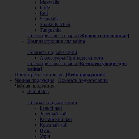
Maxwells
Pride
Rell
Scandalist
Smoke Kitchen
Tungushka
Посмотреть все товары
[Жидкости щелочные]
Комплектующие для вейпа
Показать подкатегории
Аксессуары/Принадлежности
Посмотреть все товары
[Комплектующие для
вейпа]
Посмотреть все товары
[Вейп продукция]
Чайная продукция
Показать подкатегории
Чайная продукция
Чай 500гр
Показать подкатегории
Белый чай
Зеленый чай
Китайский чай
Красный чай
Пуэр
Улун