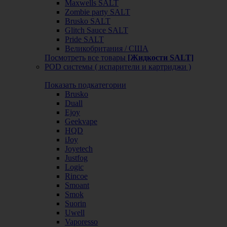
Maxwells SALT
Zombie party SALT
Brusko SALT
Glitch Sauce SALT
Pride SALT
Великобритания / США
Посмотреть все товары
[Жидкости SALT]
POD системы ( испарители и картриджи )
Показать подкатегории
Brusko
Duall
Ejoy
Geekvape
HQD
iJoy
Joyetech
Justfog
Logic
Rincoe
Smoant
Smok
Suorin
Uwell
Vaporesso