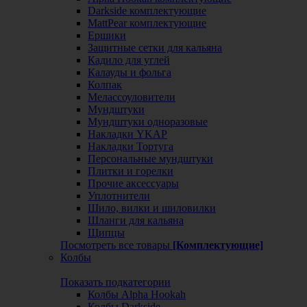
Darkside комплектующие
MattPear комплектующие
Ершики
Защитные сетки для кальяна
Кадило для углей
Калауды и фольга
Колпак
Мелассоуловители
Мундштуки
Мундштуки одноразовые
Накладки YKAP
Накладки Тортуга
Персональные мундштуки
Плитки и горелки
Прочие аксессуары
Уплотнители
Шило, вилки и шиловилки
Шланги для кальяна
Щипцы
Посмотреть все товары
[Комплектующие]
Колбы
Показать подкатегории
Колбы Alpha Hookah
Колбы Darkside