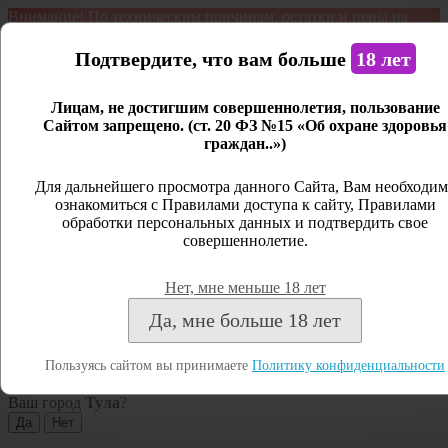
Внимание! По техническим причинам, остатки и цены на
продукцию могут отличаться с фактическим наличием. Сайт
является демонстрационным. Дистанционная продажа не
Подтвердите, что вам больше
18 лет
ведется.
Лицам, не достигшим совершеннолетия, пользование
Открыть сайдбар
Сайтом запрещено. (ст. 20 ФЗ №15 «Об охране здоровья
граждан..»)
Меню
Личный кабинет
Для дальнейшего просмотра данного Сайта, Вам необходим
ознакомиться с Правилами доступа к сайту, Правилами
Закрыть
обработки персональных данных и подтвердить свое
совершеннолетие.
Вход
Регистрация
Нет, мне меньше 18 лет
Поиск
Да, мне больше 18 лет
Посмотреть все результаты
Пользуясь сайтом вы принимаете
Политику конфиденциальности
Тула
Ваш город
Тула
?