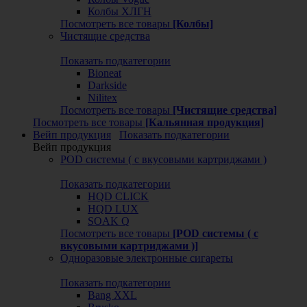
Колбы ХЛГН
Посмотреть все товары
[Колбы]
Чистящие средства
Показать подкатегории
Bioneat
Darkside
Nilitex
Посмотреть все товары
[Чистящие средства]
Посмотреть все товары
[Кальянная продукция]
Вейп продукция
Показать подкатегории
Вейп продукция
POD системы ( с вкусовыми картриджами )
Показать подкатегории
HQD CLICK
HQD LUX
SOAK Q
Посмотреть все товары
[POD системы ( с
вкусовыми картриджами )]
Одноразовые электронные сигареты
Показать подкатегории
Bang XXL