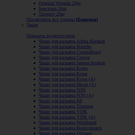
Original Virginia 20gr
Spectrum 20gr
Tangiers 20gr
Посмотреть все товары
[Баночки]
Чаши
Показать подкатегории
Чаши для кальяна Alpha Hookah
Чаши для кальяна Bonche
Чаши для кальяна CosmoBowl
Чаши для кальяна Crown
Чаши для кальяна Japona hookah
Чаши для кальяна Kolos
Чаши для кальяна Kong
Чаши для кальяна Kong (A)
Чаши для кальяна Moon (А)
Чаши для кальяна NJN
Чаши для кальяна NJN (А)
Чаши для кальяна RF
Чаши для кальяна Telamon
Чаши для кальяна VDK
Чаши для кальяна VDK (А)
Чаши для кальяна Werkbund
Чаши для кальяна Воскуримся
Чаши для кальяна Облако