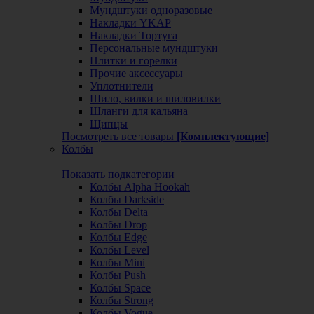
Мундштуки одноразовые
Накладки YKAP
Накладки Тортуга
Персональные мундштуки
Плитки и горелки
Прочие аксессуары
Уплотнители
Шило, вилки и шиловилки
Шланги для кальяна
Щипцы
Посмотреть все товары
[Комплектующие]
Колбы
Показать подкатегории
Колбы Alpha Hookah
Колбы Darkside
Колбы Delta
Колбы Drop
Колбы Edge
Колбы Level
Колбы Mini
Колбы Push
Колбы Space
Колбы Strong
Колбы Vogue