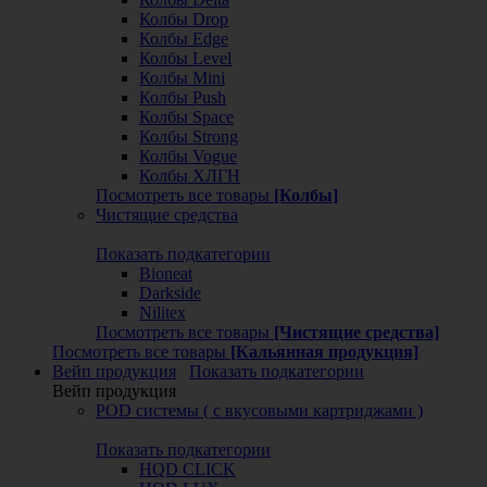
Колбы Drop
Колбы Edge
Колбы Level
Колбы Mini
Колбы Push
Колбы Space
Колбы Strong
Колбы Vogue
Колбы ХЛГН
Посмотреть все товары
[Колбы]
Чистящие средства
Показать подкатегории
Bioneat
Darkside
Nilitex
Посмотреть все товары
[Чистящие средства]
Посмотреть все товары
[Кальянная продукция]
Вейп продукция
Показать подкатегории
Вейп продукция
POD системы ( с вкусовыми картриджами )
Показать подкатегории
HQD CLICK