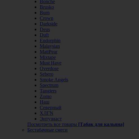
Bonche
Brusko
Burn
Crown
Darkside
Deus
Duft
Endorphin
Malaysian
MattPear
Mixtape
Must Have
Overdose
Sebero
Smoke Angels
Spectrum
Tangiers
Zomo
Наш
Северный
ХЛГN
Энтузиаст
Посмотреть все товары
[Табак для кальяна]
Бестабачные смеси