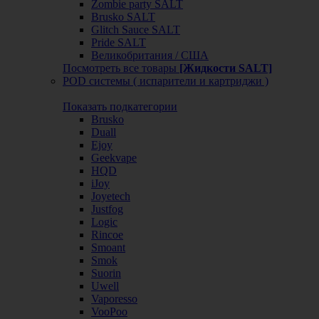
Zombie party SALT
Brusko SALT
Glitch Sauce SALT
Pride SALT
Великобритания / США
Посмотреть все товары
[Жидкости SALT]
POD системы ( испарители и картриджи )
Показать подкатегории
Brusko
Duall
Ejoy
Geekvape
HQD
iJoy
Joyetech
Justfog
Logic
Rincoe
Smoant
Smok
Suorin
Uwell
Vaporesso
VooPoo