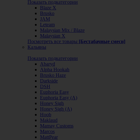
Показать подкатегории
Blaze X
Brusko
JAM
Leteam
Malaysian Mix / Blaze
Malaysian X
Посмотреть все товары
[Бестабачные смеси]
Кальяны
Показать подкатегории
Abaryd
Alpha Hookah
Brusko Haze
Darkside
DSH
Euphoria Easy
Euphoria Easy (А)
Honey Sigh
Honey Sigh (А)
Hoob
Maklaud
Mamay Customs
Marcos
MattPear