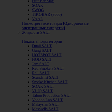
Puff Bar Max
SOAK
SWOG
TIKOBAR (8000)
VAAL
Посмотреть все товары
[Одноразовые
электронные сигареты]
Жидкости SALT
Показать подкатегории
Duall SALT
Gang SALT
HOTSPOT SALT
HQD SALT
Jam SALT
Red Smokers SALT
Rell SALT
Scandalist SALT
Smoke Kitchen SALT
SOAK SALT
VLIQ SALT
Taboo Production SALT
Voodoo Lab SALT
Malaysian SALT
Maxwells SALT