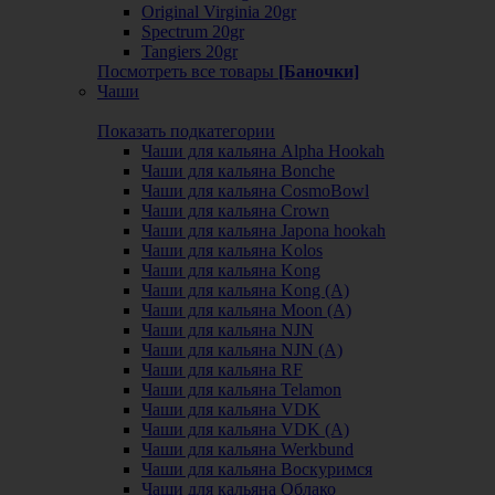
Original Virginia 20gr
Spectrum 20gr
Tangiers 20gr
Посмотреть все товары
[Баночки]
Чаши
Показать подкатегории
Чаши для кальяна Alpha Hookah
Чаши для кальяна Bonche
Чаши для кальяна CosmoBowl
Чаши для кальяна Crown
Чаши для кальяна Japona hookah
Чаши для кальяна Kolos
Чаши для кальяна Kong
Чаши для кальяна Kong (A)
Чаши для кальяна Moon (А)
Чаши для кальяна NJN
Чаши для кальяна NJN (А)
Чаши для кальяна RF
Чаши для кальяна Telamon
Чаши для кальяна VDK
Чаши для кальяна VDK (А)
Чаши для кальяна Werkbund
Чаши для кальяна Воскуримся
Чаши для кальяна Облако