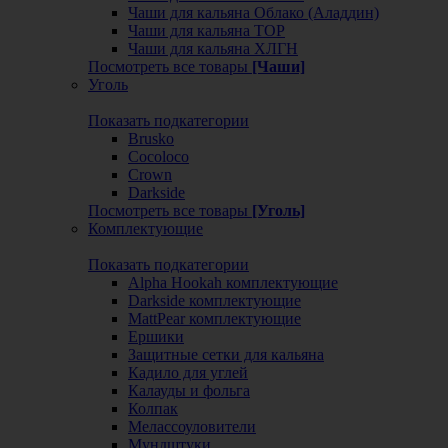
Чаши для кальяна Облако (Аладдин)
Чаши для кальяна ТОР
Чаши для кальяна ХЛГН
Посмотреть все товары
[Чаши]
Уголь
Показать подкатегории
Brusko
Cocoloco
Crown
Darkside
Посмотреть все товары
[Уголь]
Комплектующие
Показать подкатегории
Alpha Hookah комплектующие
Darkside комплектующие
MattPear комплектующие
Ершики
Защитные сетки для кальяна
Кадило для углей
Калауды и фольга
Колпак
Мелассоуловители
Мундштуки