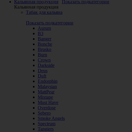
Кальянная продукция
Показать подкатегории
Кальянная продукция
Табак для кальяна
Показать подкатегории
Aurum
B3
Banger
Bonche
Brusko
Burn
Crown
Darkside
Deus
Duft
Endorphin
Malaysian
MattPear
Mixtape
Must Have
Overdose
Sebero
Smoke Angels
Spectrum
Tangiers