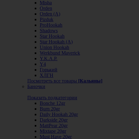
Misha
Orden
Orden (А)
Pizduk
ProHookah
Shadows
Star Hookah
Star Hookah (А)
Union Hookah
Werkbund Maverick
Y.K.A.P.
Y4
Горький
ХЛГН
Посмотреть все товары
[Кальяны]
Баночки
Показать подкатегории
Bonche 12gr
Burn 20gr
Daily Hookah 20gr
Darkside 20gr
MattPear 20gr
Mixtape 20gr
Must Have 20gr