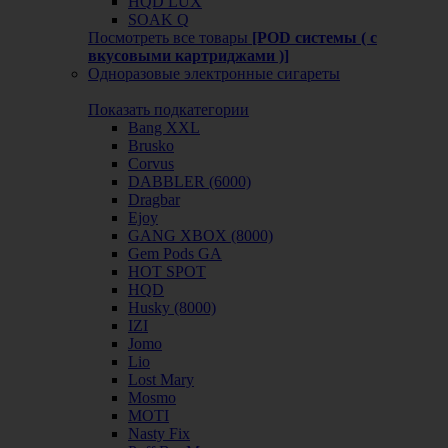
HQD LUX
SOAK Q
Посмотреть все товары
[POD системы ( с
вкусовыми картриджами )]
Одноразовые электронные сигареты
Показать подкатегории
Bang XXL
Brusko
Corvus
DABBLER (6000)
Dragbar
Ejoy
GANG XBOX (8000)
Gem Pods GA
HOT SPOT
HQD
Husky (8000)
IZI
Jomo
Lio
Lost Mary
Mosmo
MOTI
Nasty Fix