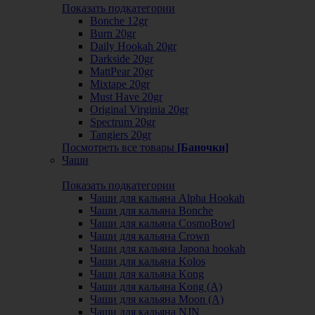
Показать подкатегории
Bonche 12gr
Burn 20gr
Daily Hookah 20gr
Darkside 20gr
MattPear 20gr
Mixtape 20gr
Must Have 20gr
Original Virginia 20gr
Spectrum 20gr
Tangiers 20gr
Посмотреть все товары
[Баночки]
Чаши
Показать подкатегории
Чаши для кальяна Alpha Hookah
Чаши для кальяна Bonche
Чаши для кальяна CosmoBowl
Чаши для кальяна Crown
Чаши для кальяна Japona hookah
Чаши для кальяна Kolos
Чаши для кальяна Kong
Чаши для кальяна Kong (A)
Чаши для кальяна Moon (А)
Чаши для кальяна NJN