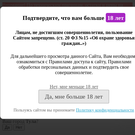
Внимание! По техническим причинам, остатки и цены на
продукцию могут отличаться с фактическим наличием. Сайт
является демонстрационным. Дистанционная продажа не
Подтвердите, что вам больше
18 лет
ведется.
Лицам, не достигшим совершеннолетия, пользование
Открыть сайдбар
Сайтом запрещено. (ст. 20 ФЗ №15 «Об охране здоровья
граждан..»)
Меню
Личный кабинет
Для дальнейшего просмотра данного Сайта, Вам необходим
ознакомиться с Правилами доступа к сайту, Правилами
Закрыть
обработки персональных данных и подтвердить свое
совершеннолетие.
Вход
Регистрация
Нет, мне меньше 18 лет
Поиск
Да, мне больше 18 лет
Посмотреть все результаты
Пользуясь сайтом вы принимаете
Политику конфиденциальности
Тула
Ваш город
Тула
?