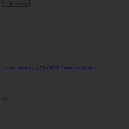
В корзину
Эл. сигарета Nasty Fix (3000) Cush man - Манго
(0)