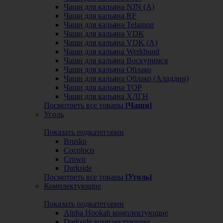
Чаши для кальяна NJN (А)
Чаши для кальяна RF
Чаши для кальяна Telamon
Чаши для кальяна VDK
Чаши для кальяна VDK (А)
Чаши для кальяна Werkbund
Чаши для кальяна Воскуримся
Чаши для кальяна Облако
Чаши для кальяна Облако (Аладдин)
Чаши для кальяна ТОР
Чаши для кальяна ХЛГН
Посмотреть все товары
[Чаши]
Уголь
Показать подкатегории
Brusko
Cocoloco
Crown
Darkside
Посмотреть все товары
[Уголь]
Комплектующие
Показать подкатегории
Alpha Hookah комплектующие
Darkside комплектующие