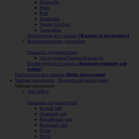
Maxwells
Pride
Rell
Scandalist
Smoke Kitchen
Tungushka
Посмотреть все товары
[Жидкости щелочные]
Комплектующие для вейпа
Показать подкатегории
Аксессуары/Принадлежности
Посмотреть все товары
[Комплектующие для
вейпа]
Посмотреть все товары
[Вейп продукция]
Чайная продукция
Показать подкатегории
Чайная продукция
Чай 500гр
Показать подкатегории
Белый чай
Зеленый чай
Китайский чай
Красный чай
Пуэр
Улун