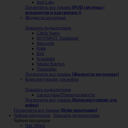
Juul Labs
Посмотреть все товары
[POD системы (
испарители и картриджи )]
Жидкости щелочные
Показать подкатегории
Glitch Sauce
HOTSPOT Traditional
Maxwells
Pride
Rell
Scandalist
Smoke Kitchen
Tungushka
Посмотреть все товары
[Жидкости щелочные]
Комплектующие для вейпа
Показать подкатегории
Аксессуары/Принадлежности
Посмотреть все товары
[Комплектующие для
вейпа]
Посмотреть все товары
[Вейп продукция]
Чайная продукция
Показать подкатегории
Чайная продукция
Чай 500гр