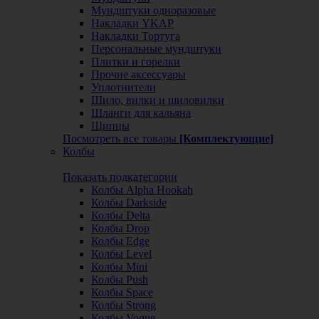
Мундштуки одноразовые
Накладки YKAP
Накладки Тортуга
Персональные мундштуки
Плитки и горелки
Прочие аксессуары
Уплотнители
Шило, вилки и шиловилки
Шланги для кальяна
Щипцы
Посмотреть все товары
[Комплектующие]
Колбы
Показать подкатегории
Колбы Alpha Hookah
Колбы Darkside
Колбы Delta
Колбы Drop
Колбы Edge
Колбы Level
Колбы Mini
Колбы Push
Колбы Space
Колбы Strong
Колбы Vogue