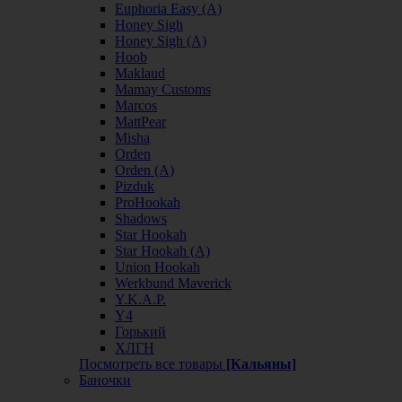
Euphoria Easy (А)
Honey Sigh
Honey Sigh (А)
Hoob
Maklaud
Mamay Customs
Marcos
MattPear
Misha
Orden
Orden (А)
Pizduk
ProHookah
Shadows
Star Hookah
Star Hookah (А)
Union Hookah
Werkbund Maverick
Y.K.A.P.
Y4
Горький
ХЛГН
Посмотреть все товары
[Кальяны]
Баночки