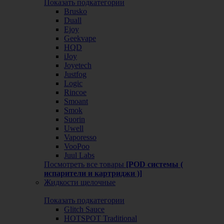
Показать подкатегории
Brusko
Duall
Ejoy
Geekvape
HQD
iJoy
Joyetech
Justfog
Logic
Rincoe
Smoant
Smok
Suorin
Uwell
Vaporesso
VooPoo
Juul Labs
Посмотреть все товары
[POD системы (
испарители и картриджи )]
Жидкости щелочные
Показать подкатегории
Glitch Sauce
HOTSPOT Traditional