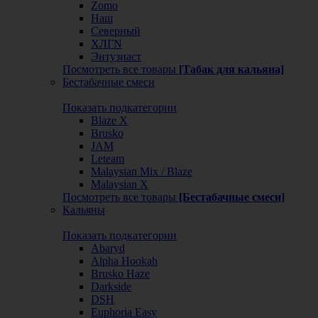
Zomo
Наш
Северный
ХЛГN
Энтузиаст
Посмотреть все товары
[Табак для кальяна]
Бестабачные смеси
Показать подкатегории
Blaze X
Brusko
JAM
Leteam
Malaysian Mix / Blaze
Malaysian X
Посмотреть все товары
[Бестабачные смеси]
Кальяны
Показать подкатегории
Abaryd
Alpha Hookah
Brusko Haze
Darkside
DSH
Euphoria Easy