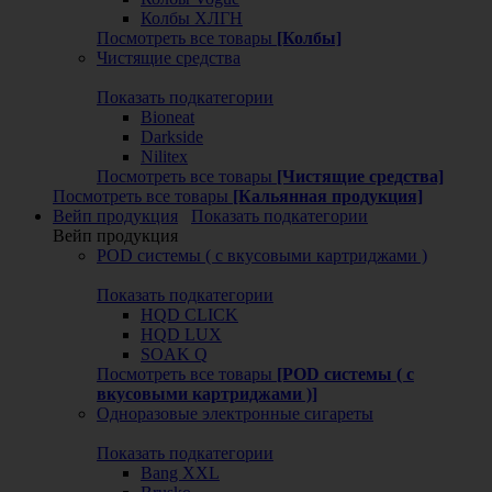
Колбы ХЛГН
Посмотреть все товары
[Колбы]
Чистящие средства
Показать подкатегории
Bioneat
Darkside
Nilitex
Посмотреть все товары
[Чистящие средства]
Посмотреть все товары
[Кальянная продукция]
Вейп продукция
Показать подкатегории
Вейп продукция
POD системы ( с вкусовыми картриджами )
Показать подкатегории
HQD CLICK
HQD LUX
SOAK Q
Посмотреть все товары
[POD системы ( с
вкусовыми картриджами )]
Одноразовые электронные сигареты
Показать подкатегории
Bang XXL