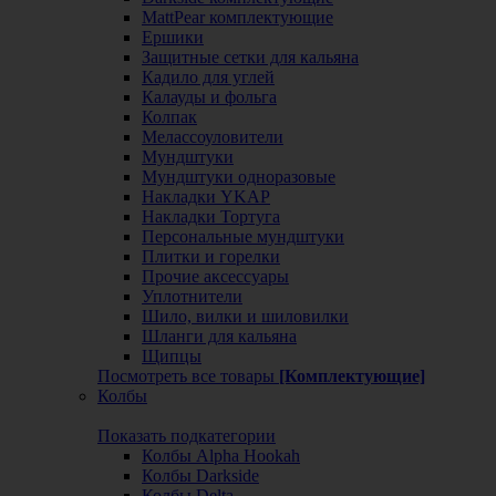
MattPear комплектующие
Ершики
Защитные сетки для кальяна
Кадило для углей
Калауды и фольга
Колпак
Мелассоуловители
Мундштуки
Мундштуки одноразовые
Накладки YKAP
Накладки Тортуга
Персональные мундштуки
Плитки и горелки
Прочие аксессуары
Уплотнители
Шило, вилки и шиловилки
Шланги для кальяна
Щипцы
Посмотреть все товары
[Комплектующие]
Колбы
Показать подкатегории
Колбы Alpha Hookah
Колбы Darkside
Колбы Delta