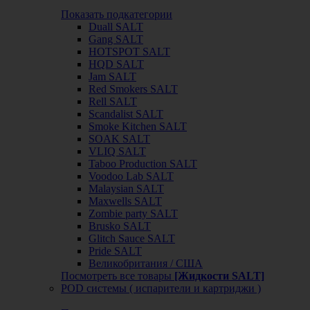
Показать подкатегории
Duall SALT
Gang SALT
HOTSPOT SALT
HQD SALT
Jam SALT
Red Smokers SALT
Rell SALT
Scandalist SALT
Smoke Kitchen SALT
SOAK SALT
VLIQ SALT
Taboo Production SALT
Voodoo Lab SALT
Malaysian SALT
Maxwells SALT
Zombie party SALT
Brusko SALT
Glitch Sauce SALT
Pride SALT
Великобритания / США
Посмотреть все товары
[Жидкости SALT]
POD системы ( испарители и картриджи )