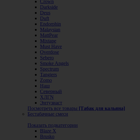
Crown
Darkside
Deus
Duft
Endorphin
Malaysian
MattPear
Mixtape
Must Have
Overdose
Sebero
Smoke Angels
Spectrum
Tangiers
Zomo
Наш
Северный
ХЛГN
Энтузиаст
Посмотреть все товары
[Табак для кальяна]
Бестабачные смеси
Показать подкатегории
Blaze X
Brusko