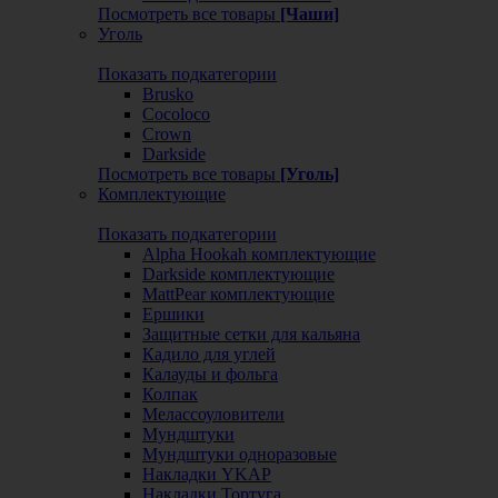
Посмотреть все товары
[Чаши]
Уголь
Показать подкатегории
Brusko
Cocoloco
Crown
Darkside
Посмотреть все товары
[Уголь]
Комплектующие
Показать подкатегории
Alpha Hookah комплектующие
Darkside комплектующие
MattPear комплектующие
Ершики
Защитные сетки для кальяна
Кадило для углей
Калауды и фольга
Колпак
Мелассоуловители
Мундштуки
Мундштуки одноразовые
Накладки YKAP
Накладки Тортуга