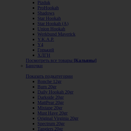
Pizduk
ProHookah
Shadows
Star Hookah
Star Hookah (А)
Union Hookah
Werkbund Maverick
Y.K.A.P.
Y4
Горький
ХЛГН
Посмотреть все товары
[Кальяны]
Баночки
Показать подкатегории
Bonche 12gr
Burn 20gr
Daily Hookah 20gr
Darkside 20gr
MattPear 20gr
Mixtape 20gr
Must Have 20gr
Original Virginia 20gr
Spectrum 20gr
Tangiers 20gr